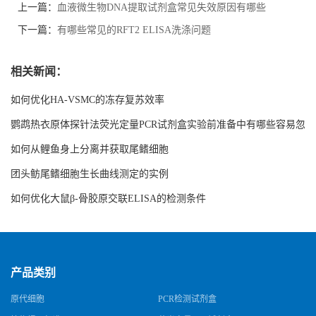
上一篇：
血液微生物DNA提取试剂盒常见失效原因有哪些
下一篇：
有哪些常见的RFT2 ELISA洗涤问题
相关新闻：
如何优化HA-VSMC的冻存复苏效率
鹦鹉热衣原体探针法荧光定量PCR试剂盒实验前准备中有哪些容易忽
略的细节
如何从鲤鱼身上分离并获取尾鳍细胞
团头鲂尾鳍细胞生长曲线测定的实例
如何优化大鼠β-骨胶原交联ELISA的检测条件
产品类别
原代细胞
PCR检测试剂盒