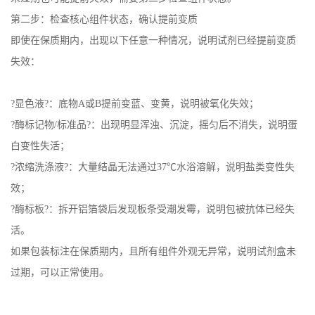
第二步：检查核心组件状态，确认提前变质
即使在保质期内，出现以下任意一种情况，说明试剂已经提前变质
失效：
?显色液?：底物A或B提前变蓝、变黄，说明被氧化失效；
?酶标记物/标准品?：出现明显浑浊、沉淀，摇匀后不消失，说明蛋
白变性失活；
?浓缩洗涤液?：大量结晶无法通过37℃水浴溶解，说明盐类变性失
效；
?酶标板?：拆开铝箔袋后发现板条受潮发霉，说明包被抗体已经失
活。
如果包装标注在保质期内，且所有组件外观无异常，说明试剂盒未
过期，可以正常使用。