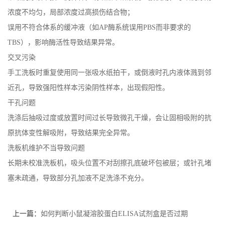
浓度不均匀，局部浓度过高损伤结合物；
误用不符合体系的缓冲液（如AP酶系统误用PBS而非要求的
TBS），影响酶活性导致结果异常。
交叉污染
手工洗板时重复使用同一张吸水纸拍干，或倒液时孔内液体溅到邻
近孔，导致强阳性样本污染阴性样本，出现假阳性。
干孔问题
洗涤后抽吸过度或放置时间过长导致微孔干燥，会让固相吸附的抗
原抗体变性解吸附，导致结果完全异常。
洗板机维护不当导致问题
长期未校准洗板机，吸头位置不对刮擦孔底破坏包被层；或针孔堵
塞未疏通，导致部分孔加液不足洗涤不充分。
上一篇：
如何判断小鼠凝溶胶蛋白ELISA试剂盒是否过期