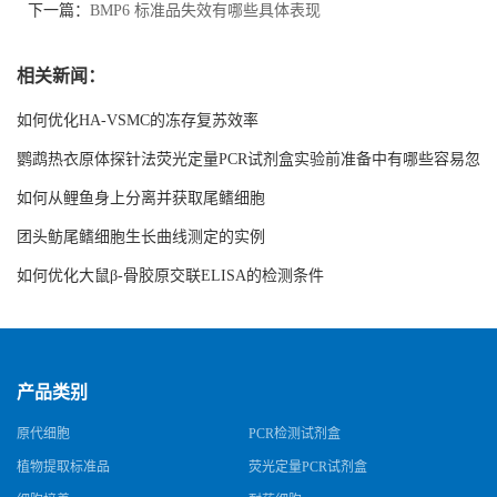
下一篇：
BMP6 标准品失效有哪些具体表现
相关新闻：
如何优化HA-VSMC的冻存复苏效率
鹦鹉热衣原体探针法荧光定量PCR试剂盒实验前准备中有哪些容易忽
略的细节
如何从鲤鱼身上分离并获取尾鳍细胞
团头鲂尾鳍细胞生长曲线测定的实例
如何优化大鼠β-骨胶原交联ELISA的检测条件
产品类别
原代细胞
PCR检测试剂盒
植物提取标准品
荧光定量PCR试剂盒