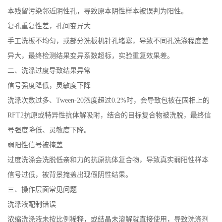
本残留污染邻近阴性孔，导致原本阴性样本被误判为阳性。
复孔重复性差，孔间变异大
手工洗板不均匀，或部分洗板机针孔堵塞，导致不同孔洗涤程度差
异大，最终检测结果变异系数超标，实验重复效果差。
二、洗涤过度导致结果异常
信号强度降低，灵敏度下降
洗涤次数过多、Tween-20浓度超过0.2%时，会导致包被在固相上的
RFT2抗原或特异性抗体解吸附，结合的目标复合物被洗脱，最终信
号强度降低、灵敏度下降。
弱阳性信号被掩盖
过度洗涤会洗脱低亲和力的抗原抗体复合物，导致真实弱阳性样本
信号过低，被背景掩盖出现假阴性结果。
三、操作层面常见问题
洗涤液配制错误
浓缩洗涤液未按比例稀释，或结晶未溶解就直接使用，导致洗涤剂