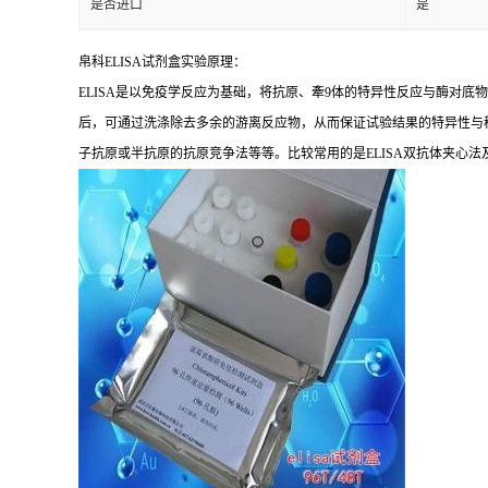
是否进口
是
帛科
ELISA
试剂盒实验原理：
ELISA
是以免疫学反应为基础，将抗原、牽
9
体的特异性反应与酶对底物
后，可通过洗涤除去多余的游离反应物，从而保证试验结果的特异性与
子抗原或半抗原的抗原竞争法等等。比较常用的是
ELISA
双抗体夹心法