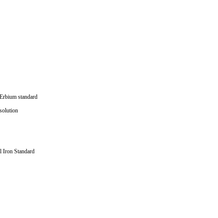
；
Erbium standard
solution
 Iron Standard