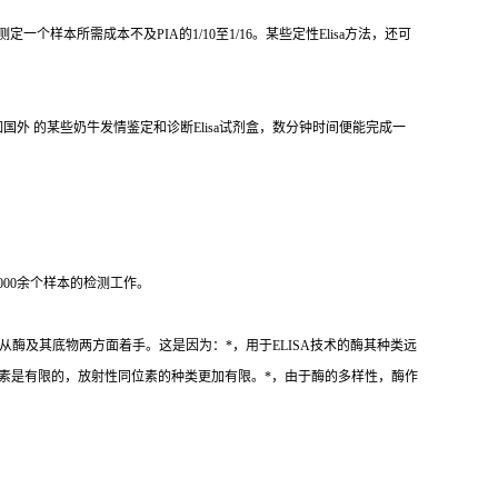
测定一个样本所需成本不及
PIA
的
1/10
至
1/16
。某些定性
Elisa
方法，还可
如国外 的某些奶牛发情鉴定和诊断
Elisa
试剂盒，数分钟时间便能完成一
000
余个样本的检测工作。
从酶及其底物两方面着手。这是因为：
*
，用于
ELISA
技术的酶其种类远
素是有限的，放射性同位素的种类更加有限。
*
，由于酶的多样性，酶作