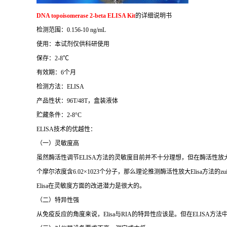
DNA topoisomerase 2-beta ELISA Kit
的详细说明书
检测范围：
0.156-10 ng/mL
使用：本试剂仅供科研使用
保存：
2-8
℃
有效期：
6
个月
检测方法：
ELISA
产品性状：
96T/48T
，盒装液体
贮藏条件：
2-8°C
ELISA
技术的优越性：
（一）灵敏度高
虽然酶活性调节
ELISA
方法的灵敏度目前并不十分理想，但在酶活性放
个摩尔浓度含
6.02×1023
个分子，那么理论推测酶活性放大
Elisa
方法的
zu
Elisa
在灵敏度方面的改进潜力是很大的。
（二）特异性强
从免疫反应的角度来说，
Elisa
与
RIA
的特异性应该是。但在
ELISA
方法