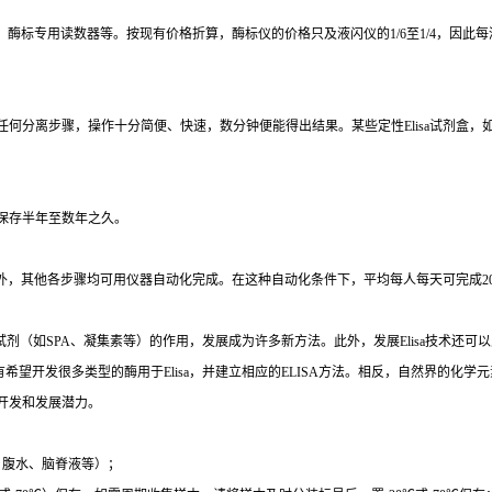
、酶标专用读数器等。按现有价格折算，酶标仪的价格只及液闪仪的
1/6
至
1/4
，因此每
任何分离步骤，操作十分简便、快速，数分钟便能得出结果。某些定性
Elisa
试剂盒，
保存半年至数年之久。
外，其他各步骤均可用仪器自动化完成。在这种自动化条件下，平均每人每天可完成
2
试剂（如
SPA
、凝集素等）的作用，发展成为许多新方法。此外，发展
Elisa
技术还可以
有希望开发很多类型的酶用于
Elisa
，并建立相应的
ELISA
方法。相反，自然界的化学元
开发和发展潜力。
、腹水、脑脊液等）；