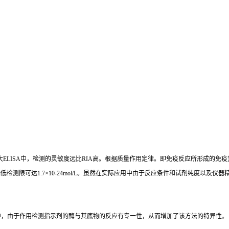
大
ELISA
中，检测的灵敏度远比
RIA
高。根据质量作用定律。即免疫反应所形成的免疫
i
低检测限可达
1.7×10-24mol/L
。虽然在实际应用中由于反应条件和试剂纯度以及仪器
中，由于作用检测指示剂的酶与其底物的反应有专一性，从而增加了该方法的特异性。