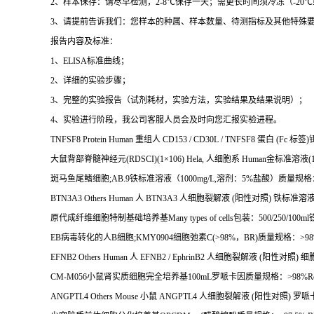
2
、样本保存：请尽早检测，
2-8
℃
保存一天；需更长时间须冷冻（
-20
℃
3
、请提前告诉我们：您样本的种属、样本数量、待测指标及其他特殊
报告内容及标准：
1
、
ELISA
标准曲线；
2
、详细的实验步骤；
3
、完整的实验报告（试剂耗材，实验方法，实验结果及结果说明）；
4
、实验进行阶段，我公司客服人员会及时向您汇报实验进程。
TNFSF8 Protein Human
重组人
CD153 / CD30L / TNFSF8
蛋白
(Fc
标签
)
大鼠背部脊髓神经元
(RDSCI)(1
×
106) Hela,
人细胞系
Human
金标准溶液
(
斑马鱼尾鳍细胞
;AB.9
铁标准溶液（
1000mg/L,
溶剂：
5%
盐酸）质量规格
BTN3A3 Others Human
人
BTN3A3
人细胞裂解液
(
阳性对照
)
铁标准溶
原代成纤维细胞特制基础培养基
Many types of cells
包装：
500/250/100ml
EB
病毒转化的人
B
细胞
;KMY0904
细胞弛素
C(>98%
，
BR)
质量规格：
>9
EFNB2 Others Human
人
EFNB2 / EphrinB2
人细胞裂解液
(
阳性对照
)
细
CM-M056
小鼠肾实质细胞完全培养基
100mL
罗哌卡因质量规格：
>98%Ro
ANGPTL4 Others Mouse
小鼠
ANGPTL4
人细胞裂解液
(
阳性对照
)
罗哌