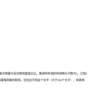
复合物量与反应物浓度成正比。推测所检测的待测物分子数为
1
。已知
1
精度等因素的影响，往往达不到这个水平（大于
104
个分子），但表明