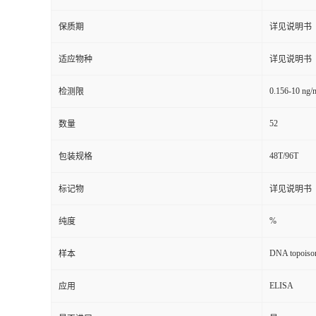
保质期
详见说明书
适应物种
详见说明书
0.156-10 ng/
检测限
52
数量
48T/96T
包装规格
标记物
详见说明书
%
纯度
DNA topoisom
样本
ELISA
应用