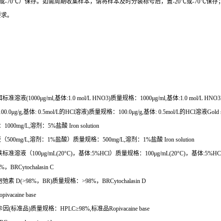
或
-70
℃
）保存。如需周期收集样本，请将样本及时分装标号后，置
-20
℃
或
-70
℃
保存
要求。
铒标准溶液
(1000
μ
g/ml,
基体
:1.0 mol/L HNO3)
质量规格：
1000
μ
g/ml,
基体
:1.0 mol/L HNO3
100.0
μ
g/g,
基体
: 0.5mol/L
的
HCl
溶液
)
质量规格：
100.0
μ
g/g,
基体
: 0.5mol/L
的
HCl
溶液
Gold 
：
1000mg/L,
溶剂：
5%
盐酸
Iron solution
液（
500mg/L,
溶剂：
1%
盐酸）质量规格：
500mg/L,
溶剂：
1%
盐酸
Iron solution
铁标准溶液（
100
μ
g/mL(20
°
C)
，基体
:5%HCl
）质量规格：
100
μ
g/mL(20
°
C)
，基体
:5%HCl
8%
，
BRCytochalasin C
胞弛素
D(>98%
，
BR)
质量规格：
>98%
，
BRCytochalasin D
pivacaine base
卡因
(
标准品
)
质量规格：
HPLC
≥
98%,
标准品
Ropivacaine base