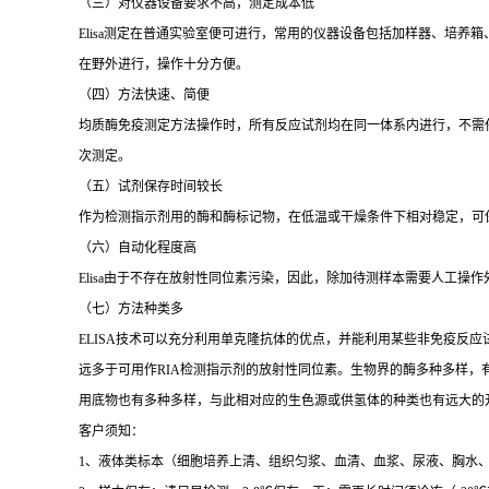
（三）对仪器设备要求不高，测定成本低
Elisa
测定在普通实验室便可进行，常用的仪器设备包括加样器、培养箱
在野外进行，操作十分方便。
（四）方法快速、简便
均质酶免疫测定方法操作时，所有反应试剂均在同一体系内进行，不需
次测定。
（五）试剂保存时间较长
作为检测指示剂用的酶和酶标记物，在低温或干燥条件下相对稳定，可
（六）自动化程度高
Elisa
由于不存在放射性同位素污染，因此，除加待测样本需要人工操作
（七）方法种类多
ELISA
技术可以充分利用单克隆抗体的优点，并能利用某些非免疫反应
远多于可用作
RIA
检测指示剂的放射性同位素。生物界的酶多种多样，
用底物也有多种多样，与此相对应的生色源或供氢体的种类也有远大的
客户须知：
1
、液体类标本（细胞培养上清、组织匀浆、血清、血浆、尿液、胸水