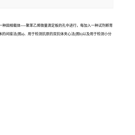
一种固相载体
──
聚苯乙烯微量滴定板的孔中进行，每加入一种试剂孵育
体的间接法
(
图
a)
、用于检测抗原的双抗体夹心法
(
图
b)
以及用于检测小分