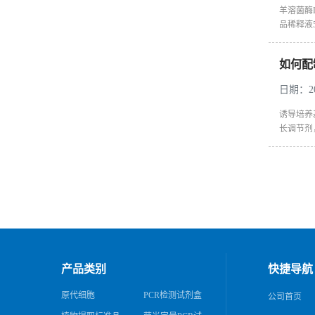
羊溶菌酶
品稀释液5
如何配
日期：202
诱导培养
长调节剂
产品类别
快捷导航
原代细胞
PCR检测试剂盒
公司首页