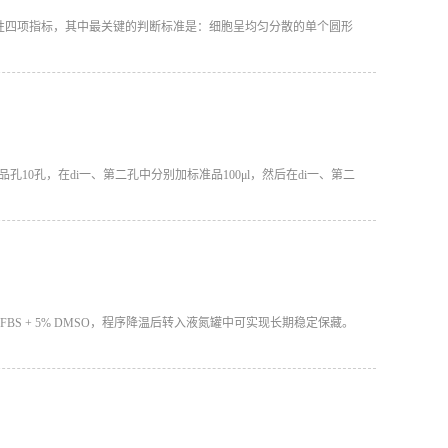
性四项指标，其中最关键的判断标准是：细胞呈均匀分散的单个圆形
孔10孔，在di一、第二孔中分别加标准品100μl，然后在di一、第二
FBS + 5% DMSO，程序降温后转入液氮罐中可实现长期稳定保藏‌。