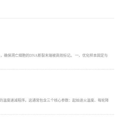
进，确保凋亡细胞的DNA断裂末端被高效标记。 一、优化样本固定与
高效率”的温度递减程序。这通常包含三个核心参数：起始退火温度、每轮降