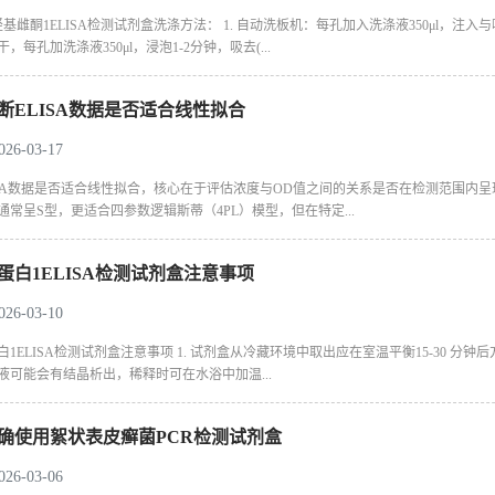
羟基雌酮1ELISA检测试剂盒洗涤方法： 1. 自动洗板机：每孔加入洗涤液350μl，注
，每孔加洗涤液350μl，浸泡1-2分钟，吸去(...
断ELISA数据是否适合线性拟合
6-03-17
ISA数据是否适合线性拟合，核心在于评估浓度与OD值之间的关系是否在检测范围内呈
通常呈S型，更适合四参数逻辑斯蒂（4PL）模型，但在特定...
蛋白1ELISA检测试剂盒注意事项
6-03-10
白1ELISA检测试剂盒注意事项 1. 试剂盒从冷藏环境中取出应在室温平衡15-30
洗涤液可能会有结晶析出，稀释时可在水浴中加温...
确使用絮状表皮癣菌PCR检测试剂盒
6-03-06