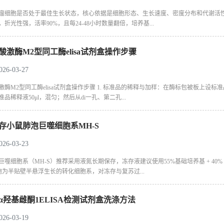
瘤细胞是否处于最佳生长状态，核心依据是细胞形态、生长速度、密度分布和代谢活
折光性强，活率90%，且每24-48小时数量翻倍，培养基...
酸激酶M2型同工酶elisa试剂盒操作步骤
6-03-27
酶M2型同工酶elisa试剂盒操作步骤 1. 标准品的稀释与加样：在酶标包被板上设标准品
品稀释液50μl，混匀；然后从di一孔、第二孔...
存小鼠肺泡巨噬细胞系MH-S
6-03-23
巨噬细胞系（MH-S）推荐采用液氮长期保存，冻存液建议使用55%基础培养基 + 40% 
细胞为半贴壁半悬浮生长的转化细胞系，对冻存与复苏过...
6α羟基雌酮1ELISA检测试剂盒洗涤方法
6-03-19