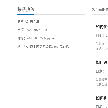
联系热线
您当前的
联系人：黄先生
如何优
电 话：021-60767003
日期：202
邮箱：2843593679@qq.com
优化TU
地 址：嘉定区嘉罗公路1661 号24栋
通透，提升
如何设
日期：202
设计降落
低的温度
如何判
日期：202