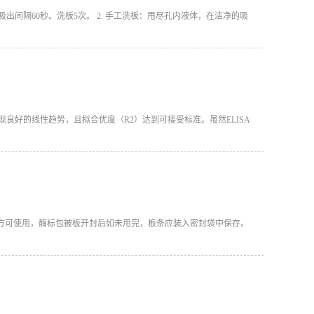
入与吸出间隔60秒。洗板5次。 2. 手工洗板：甩尽孔内液体，在洁净的吸
现良好的线性趋势，且拟合优度（R2）达到可接受标准。虽然ELISA
 分钟后方可使用，酶标包被板开封后如未用完，板条应装入密封袋中保存。