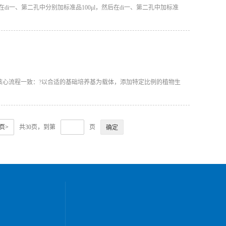
di一、第二孔中分别加标准品100μl，然后在di一、第二孔中加标准
核心流程一致：?以合适的基础培养基为载体，添加特定比例的植物生
页>
共30页，到第
页