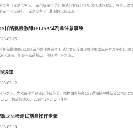
前准备（试剂准备区） 试剂解冻与混匀 将试剂盒各组分从-20℃冰箱取出，在冰上缓
的三个区域进行： 试剂准备区（配制PCR反应液...
MS样酪氨酸激酶3ELISA试剂盒注意事项
6-02-25
S样酪氨酸激酶3ELISA试剂盒注意事项 1. 试剂盒从冷藏环境中取出应在室温平衡15
. 浓洗涤液可能会有结晶析出，稀释时可在水浴...
假通知
6-02-12
佳节之际，为欢度中华民族的传统佳节，根据国务院办公厅通知精神并结合公司的实际情况，
月23日，共放假10天。 2026年2月24日（年初...
酶LZM检测试剂盒操作步骤
6-02-10