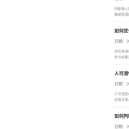
判断鱼心
融或受潮
如何优化
日期：202
优化兔淋
性与结果
人可溶性
日期：202
人可溶性C
应再次离心
如何判
日期：202