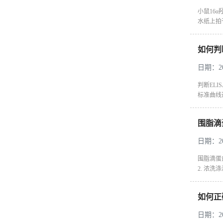
小鼠16α
水纸上拍干
如何判
日期：202
判断EL
标准曲线
围脂滴
日期：202
围脂滴蛋
2. 浓
如何正
日期：202