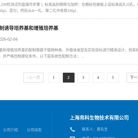
LZM检测试剂盒操作步骤 1. 标准品的稀释与加样：在酶标包被板上设标准品孔10孔，在
0μl，混匀；然后从di一孔、第二孔中各取100μl...
制诱导培养基和增殖培养基
6-02-04
基和增殖培养基的配制需基于植物种类、外植体类型及实验目标进行精准设计，但其
，并严格控制理化条件。以下是系统性配制方法： ...
1
2
3
4
5
<上一页
下一
上海帛科生物技术有限公司
联系人：黄先生
公司介绍
公司动态