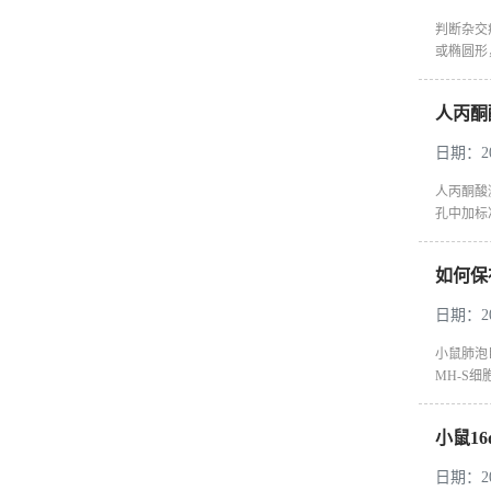
判断杂交
或椭圆形，
人丙酮
日期：202
人丙酮酸激
孔中加标准
如何保
日期：202
‌小鼠肺泡
MH-S
小鼠1
日期：202