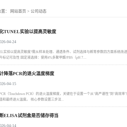
位置：
网站首页
>
公司动态
化TUNEL实验以提高灵敏度
6-04-24
NEL实验以提高灵敏度?需从样本处理、通透条件、试剂选择与孵育参数四方面系统改
标记可及性 固定液选择：使用4%多聚甲醛/PBS（pH 7....
计降落PCR的退火温度梯度
6-04-15
PCR（Touchdown PCR）的退火温度梯度，关键在于设置一个从“高严谨性”到“
值和最终退火温度。 核心参数设置三步法...
断ELISA试剂盒是否储存得当
6-04-14