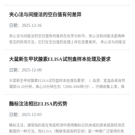
馏水准确溶解，并在2-8℃最多存放两周。 操作步骤问题：确认实验操作
步骤是...
夹心法与间接法的空白值有何差异
日期：2025-12-16
夹心法与间接法的空白值有何差异在化学分析中，夹心法和间接法是两种
常见的检测方法，它们在空白值的处理上存在显著差异。 夹心法与间接法
的空白值差异主要体现在以下方面： ‌定义与标准‌ ‌夹心法‌：...
大鼠新生甲状腺素ELISA试剂盒样本处理及要求
日期：2025-12-09
大鼠新生甲状腺素ELISA试剂盒样本处理及要求： 1. 血清：室温血液自然
凝固10-20分钟，离心20分钟左右（2000-3000转/分）。仔细收集上清，保
存过程中如出现沉淀，应再次离心。 2. 血浆：应根据标本的要求选择
EDTA...
酶标注法相比ELISA的劣势
日期：2025-12-03
酶标注法，通常指的是在免疫检测中使用酶标记抗体或抗原来提高检测灵
敏度的一种方法。而ELISA（酶联免疫吸附实验）是一种更广泛使用的免