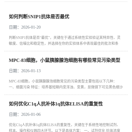
如何判断SNIP1抗体是否最优
日期：2026-01-20
判断SNIP1抗体是否“最优”，关键在于通过系统性实验验证其‌特异性、灵
敏度、信噪比和稳定性‌，并选择在你的实验体系中表现最佳的批次和条
件。 一、特异性验证：确保“指哪打哪” ‌阳性对照‌：在已知表达SNIP1的
样...
MPC-83细胞，小鼠胰腺腺泡细胞有哪些常见污染类型
日期：2026-01-13
MPC-83细胞，小鼠胰腺腺泡细胞常见的污染类型主要包括以下几种：
一、细菌污染 ‌特征‌：培养基短期内变浑浊、变黄，显微镜下可见黑色细沙
状或杆状/球状颗粒，细胞快速死亡脱落。 ‌常见菌种‌：枯草杆菌等。 二...
如何优化C1q人抗补体1q抗体ELISA的重复性
日期：2026-01-06
优化C1q人抗补体1q抗体ELISA的重复性，关键在于系统性地控制试剂、
样本、操作和仪器四大环节。以下是具体方案： 一、试剂优化 ‌抗体浓度