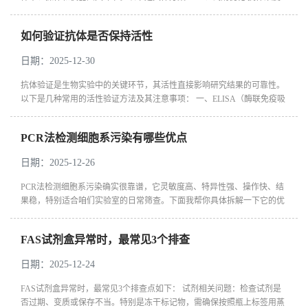
滴定‌ 通过棋盘滴定实验确定捕获抗体（1-10 μg/mL）和检测抗体（0.5-5...
如何验证抗体是否保持活性
日期：2025-12-30
抗体验证是生物实验中的关键环节，其活性直接影响研究结果的可靠性。
以下是几种常用的活性验证方法及其注意事项： 一、ELISA（酶联免疫吸
附实验） ‌原理‌：通过显色反应判断抗体与目标蛋白的结合能力，显...
PCR法检测细胞系污染有哪些优点
日期：2025-12-26
PCR法检测细胞系污染确实很靠谱，它‌灵敏度高、特异性强、操作快、结
果稳‌，特别适合咱们实验室的日常筛查。下面我帮你具体拆解一下它的优
势： 一、高灵敏度与特异性 ‌精准识别‌：通过设计特异性引物和探针，能
准...
FAS试剂盒异常时，最常见3个排查
日期：2025-12-24
FAS试剂盒异常时，最常见3个排查点如下： 试剂相关问题：检查试剂是
否过期、变质或保存不当。特别是冻干标记物，需确保按照瓶上标签用蒸