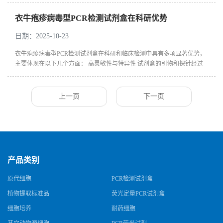
衣牛疱疹病毒型PCR检测试剂盒在科研优势
日期：2025-10-23
衣牛疱疹病毒型PCR检测试剂盒在科研和临床检测中具有多项显著优势，
主要体现在以下几个方面： 高灵敏性与特异性 试剂盒的引物和探针经过
精心优化，针对牛疱疹病毒（如BHV-1）的保守基因区域（如gB、gC基
因）设计...
上一页
下一页
产品类别
原代细胞
PCR检测试剂盒
植物提取标准品
荧光定量PCR试剂盒
细胞培养
耐药细胞