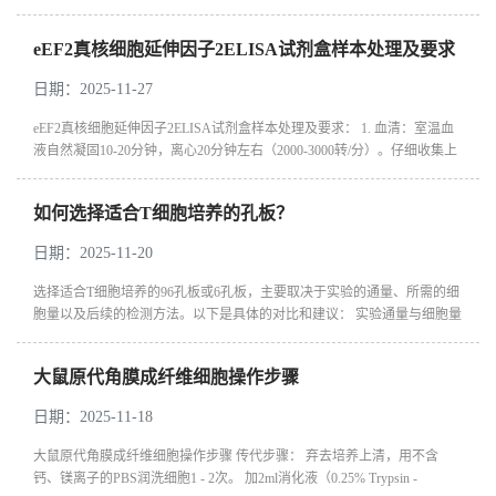
疫分析技术，它结合了酶标记技术和固相载体技术，用于测定样本中的蛋
白、抗...
eEF2真核细胞延伸因子2ELISA试剂盒样本处理及要求
日期：2025-11-27
eEF2真核细胞延伸因子2ELISA试剂盒样本处理及要求： 1. 血清：室温血
液自然凝固10-20分钟，离心20分钟左右（2000-3000转/分）。仔细收集上
清，保存过程中如出现沉淀，应再次离心。 2. 血浆：应根据标本的要求
选...
如何选择适合T细胞培养的孔板？
日期：2025-11-20
选择适合T细胞培养的96孔板或6孔板，主要取决于实验的通量、所需的细
胞量以及后续的检测方法。以下是具体的对比和建议： 实验通量与细胞量
‌6孔板‌：单孔面积约为9.6 cm²，推荐加液量为2.5 mL，适合接种约60-80
万...
大鼠原代角膜成纤维细胞操作步骤
日期：2025-11-18
大鼠原代角膜成纤维细胞操作步骤 传代步骤： 弃去培养上清，用不含
钙、镁离子的PBS润洗细胞1 - 2次。 加2ml消化液（0.25% Trypsin -