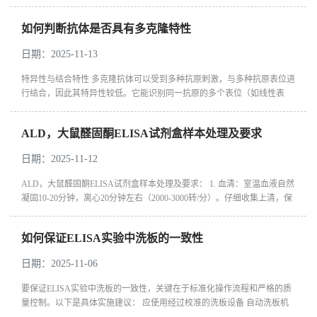
0.53mM EDTA）于培养瓶中，置于37℃培养箱中消化1 - 2分钟，然后在显
微...
如何判断抗体是否具有多克隆特性
日期：2025-11-13
特异性与结合特性 多克隆抗体可以受到多种抗原刺激，与多种抗原表位进
行结合，因此其特异性较低‌。它能识别同一抗原的多个表位（如线性表
位、构象表位等）‌。而单克隆抗体则具有高度特异性，仅识别抗原的单一
表位‌...
ALD，大鼠醛固酮ELISA试剂盒样本处理及要求
日期：2025-11-12
ALD，大鼠醛固酮ELISA试剂盒样本处理及要求： 1. 血清：室温血液自然
凝固10-20分钟，离心20分钟左右（2000-3000转/分）。仔细收集上清，保
存过程中如出现沉淀，应再次离心。 2. 血浆：应根据标本的要求选择
EDTA...
如何保证ELISA实验中洗板的一致性
日期：2025-11-06
要保证ELISA实验中洗板的一致性，关键在于标准化操作流程和严格的质
量控制。以下是具体实施建议： 应使用经过校准的洗板设备 自动洗板机
比手动洗板更具重复性，但需定期检查喷嘴是否堵塞、吸液是否彻底，...