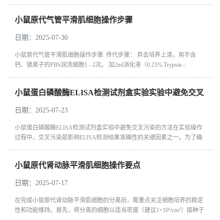
检查封闭步骤是否充分，适当延长封闭时间或更换封闭剂类型。同时确保
洗板...
小鼠原代气管平滑肌细胞操作步骤
日期：2025-07-30
小鼠原代气管平滑肌细胞操作步骤: 传代步骤： 弃去培养上清，用不含
钙、镁离子的PBS润洗细胞1 - 2次。 加2ml消化液（0.25% Trypsin -
0.53mM EDTA）于培养瓶中，置于37℃培养箱中消化1 - 2分钟，然后在...
小鼠蛋白磷酸酶ELISA检测试剂盒实验实验中避免交叉
污染的方法
日期：2025-07-23
小鼠蛋白磷酸酶ELISA检测试剂盒实验中避免交叉污染的方法在实验操作
过程中，交叉污染是影响ELISA检测结果准确性的关键因素之一。为了确
保小鼠蛋白磷酸酶检测数据的可靠性，需从以下方面严格防控交叉污染：
1. 分...
小鼠原代肾动脉平滑肌细胞操作要点
日期：2025-07-17
在完成小鼠原代肾动脉平滑肌细胞的分离后，需重点关注细胞培养的稳定
性和功能维持。首先，将分离的细胞以适当密度（建议1×10⁵/cm²）接种于
预涂胶原蛋白的培养皿中，使用含20%胎牛血清（FBS）和1%青霉素/链霉