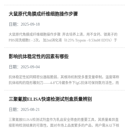
ELISA则利用化学发光信号（如鲁米诺反应），灵敏度可达1 pg/mL以下，
动态...
大鼠原代角膜成纤维细胞操作步骤
日期：2025-09-18
大鼠原代角膜成纤维细胞操作步骤: 弃去培养上清，用不含钙、镁离子的
PBS润洗细胞1 - 2次。 加2ml消化液（0.25% Trypsin - 0.53mM EDTA）于
培养瓶中，置于37℃培养箱中消化1 - 2分钟，然后在显微镜下观察细胞消
化情...
影响抗体稳定性的因素有哪些
日期：2025-09-04
抗体稳定性如同精密仪器般脆弱，其维持机制受多重变量牵制。温度堪称
抗体结构的隐形雕刻刀——4-8℃冷藏条件下IgG抗体可保持数月活性，而
37℃环境仅能维持数周，高温更会引发蛋白三维结构的雪崩式解离。‍抗
体...
三聚氰胺ELISA快速检测试剂盒质量辨别
日期：2025-08-21
三聚氰胺ELISA检测试剂盒作为乳品安全筛查的重要工具，其质量差异直
接影响检测结果的可靠性。面对市场上品类繁多的产品，用户需从以下核