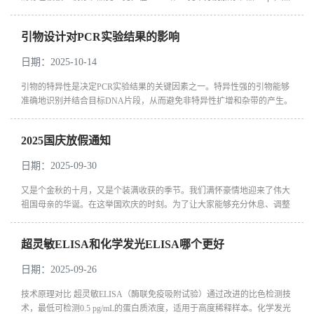
后在di一、第二孔中加标准品稀释液50μl，混匀；然后从di一孔、第二孔...
引物设计对PCR实验结果的影响
日期：2025-10-14
引物的特异性是决定PCR实验结果的关键因素之一。特异性强的引物能够
准确地识别并结合目标DNA片段，从而避免非特异性扩增和杂带的产生。
如果引物设计不当，可能会导致引物与目标DNA序列之间的错配，进而引
发非特异性...
2025国庆放假通知
日期：2025-09-30
又是个金秋的十月，又是个装满收获的季节。我们满怀豪情地迎来了伟大
祖国母亲的华诞。在这举国欢庆的时刻。为了让大家能够充分休息、调整
身心，公司决定按照国家法定节假日规定，对即将到来的国庆假期进行如
下...
超灵敏ELISA和化学发光ELISA哪个更好
日期：2025-09-26
技术原理对比 超灵敏ELISA（酶联免疫吸附试验）通过改进的比色检测技
术，最低可检测0.5 pg/mL的蛋白质浓度，适用于高度稀释样本‌。化学发光