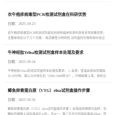
衣牛疱疹病毒型PCR检测试剂盒在科研优势
日期：2025-10-23
衣牛疱疹病毒型PCR检测试剂盒在科研和临床检测中具有多项显著优势，
主要体现在以下几个方面： 高灵敏性与特异性 试剂盒的引物和探针经过
精心优化，针对牛疱疹病毒（如BHV-1）的保守基因区域（如gB、gC基
因）设计...
牛神经肽Yelisa检测试剂盒样本处理及要求
日期：2025-10-24
牛神经肽Yelisa检测试剂盒样本处理及要求： 1. 血清：室温血液自然凝固
10-20分钟，离心20分钟左右（2000-3000转/分）。仔细收集上清，保存过
程中如出现沉淀，应再次离心。 2. 血浆：应根据标本的要求选择EDTA...
鲫鱼卵黄蛋白原（VTG）elisa试剂盒操作步骤
日期：2025-10-16
鲫鱼卵黄蛋白原（VTG）elisa试剂盒操作步骤 1. 标准品的稀释与加样：在
酶标包被板上设标准品孔10孔，在di一、第二孔中分别加标准品100μl，然