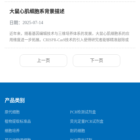
素的DM...
大鼠心肌细胞系背景描述
日期：2025-07-14
近年来，随着基因编辑技术与三维培养体系的发展，大鼠心肌细胞系的应
用维度进一步拓展。CRISPR-Cas9技术的引入使得研究者能够精准敲除或
过表达特定基因，例如通过调控AMPK/mTOR通路探究心肌细胞在能量应
激下的自...
上一页
下一页
产品类别
原代细胞
PCR检测试剂盒
植物提取标准品
荧光定量PCR试剂盒
细胞培养
耐药细胞