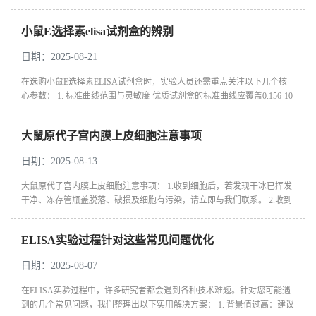
心维度进行专业甄别： 一、性能参数验证 1. 灵敏度与线性范围 优质试剂
盒...
小鼠E选择素elisa试剂盒的辨别
日期：2025-08-21
在选购小鼠E选择素ELISA试剂盒时，实验人员还需重点关注以下几个核
心参数： 1. 标准曲线范围与灵敏度 优质试剂盒的标准曲线应覆盖0.156-10
ng/mL的生理浓度区间，最低检测限（LOD）需≤0.05 ng/mL。若研究涉及
低...
大鼠原代子宫内膜上皮细胞注意事项
日期：2025-08-13
大鼠原代子宫内膜上皮细胞注意事项： 1.收到细胞后，若发现干冰已挥发
干净、冻存管瓶盖脱落、破损及细胞有污染，请立即与我们联系。 2.收到
细胞先不开瓶盖，瓶身擦拭酒精后放在培养箱静置2-4小时（视细胞密度...
ELISA实验过程针对这些常见问题优化
日期：2025-08-07
在ELISA实验过程中，许多研究者都会遇到各种技术难题。针对您可能遇
到的几个常见问题，我们整理出以下实用解决方案： 1. 背景值过高：建议