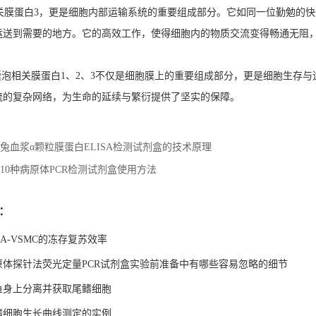
膜蛋白3，更是细胞内部运输系统的重要组成部分。它如同一位勤勉的快
运送到需要的地方。它的高效工作，使得细胞内的物质交流变得畅通无阻
泡相关膜蛋白1、2、3不仅是细胞膜上的重要组成部分，更是细胞生存与
流的复杂网络，为生命的延续与繁衍提供了坚实的保障。
兔血浆α颗粒膜蛋白ELISA检测试剂盒的技术原理
10种病原体PCR检测试剂盒使用方法
：
A-VSMC的冻存复苏效率
原体探针法荧光定量PCR试剂盒实验前准备中有哪些容易忽略的细节
鱼身上分离并获取尾鳍细胞
鳍细胞生长曲线测定的实例