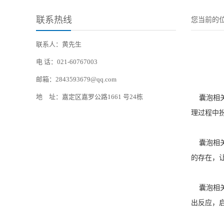
联系热线
您当前的
联系人：黄先生
电 话：021-60767003
邮箱：2843593679@qq.com
地 址：嘉定区嘉罗公路1661 号24栋
囊泡相关
理过程中
囊泡相关
的存在，
囊泡相关
出反应，