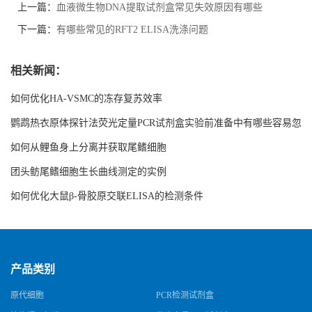
上一篇：
血液微生物DNA提取试剂盒常见失效原因有哪些
下一篇：
有哪些常见的RFT2 ELISA洗涤问题
相关新闻：
如何优化HA-VSMC的冻存复苏效率
鹦鹉热衣原体探针法荧光定量PCR试剂盒实验前准备中有哪些容易忽
略的细节
如何从鲤鱼身上分离并获取尾鳍细胞
团头鲂尾鳍细胞生长曲线测定的实例
如何优化大鼠β-骨胶原交联ELISA的检测条件
产品类别
原代细胞
PCR检测试剂盒