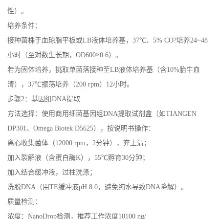
性）。
培养条件：
接种菌株于血琼脂平板或LB液体培养基，37℃、5% CO?培养24~48
小时（至对数生长期，OD600≈0.6）。
若为固体培养，挑取单菌落接种至LB液体培养基（含10%胎牛血
清），37℃振荡培养（200 rpm）12小时。
步骤2：基因组DNA提取
方法选择：使用商用细菌基因组DNA提取试剂盒（如TIANGEN
DP301、Omega Biotek D5625），按说明书操作：
离心收集菌体（12000 rpm，2分钟），弃上清；
加入裂解液（含蛋白酶K），55℃孵育30分钟；
加入结合缓冲液，过柱洗涤；
洗脱DNA（用TE缓冲液pH 8.0，避免纯水导致DNA降解）。
质量检测：
浓度：NanoDrop检测，推荐工作浓度10100 ng/