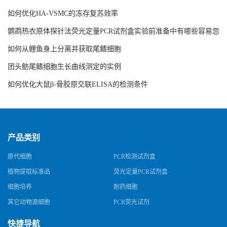
如何优化HA-VSMC的冻存复苏效率
鹦鹉热衣原体探针法荧光定量PCR试剂盒实验前准备中有哪些容易忽
略的细节
如何从鲤鱼身上分离并获取尾鳍细胞
团头鲂尾鳍细胞生长曲线测定的实例
如何优化大鼠β-骨胶原交联ELISA的检测条件
产品类别
原代细胞
PCR检测试剂盒
植物提取标准品
荧光定量PCR试剂盒
细胞培养
耐药细胞
其它动物源细胞
PCR荧光试剂
快捷导航