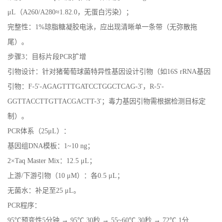
μL（A260/A280≈1.82.0，无蛋白污染）；
完整性：1%琼脂糖凝胶电泳，应出现清晰单一条带（无弥散拖
尾）。
步骤3：目标片段PCR扩增
引物设计：针对猪葡萄球菌特异性基因设计引物（如16S rRNA基因
引物：F-5'-AGAGTTTGATCCTGGCTCAG-3'，R-5'-
GGTTACCTTGTTACGACTT-3'；毒力基因引物需根据检测目标定
制）。
PCR体系（25μL）：
基因组DNA模板：1~10 ng；
2×Taq Master Mix：12.5 μL；
上游/下游引物（10 μM）：各0.5 μL；
无菌水：补足至25 μL。
PCR程序：
95℃预变性5分钟 → 95℃ 30秒 → 55~60℃ 30秒 → 72℃ 1分