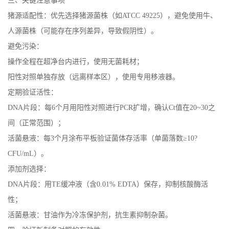
三、关键注意事项
猪源适配性：优先选择猪源菌株（如ATCC 49225），避免使用牛、
人源菌株（可能存在序列差异，导致假阴性）。
避免污染：
操作全程在超净台内进行，使用无菌耗材；
阳性对照单独存放（远离样本区），使用专用移液器。
定期验证活性：
DNA片段：每6个月用阳性对照进行PCR扩增，确认Ct值在20~30之
间（正常范围）；
活菌悬液：每3个月涂布平板验证菌体存活率（单菌落数≥10?
CFU/mL）。
添加剂选择：
DNA片段：用TE缓冲液（含0.01% EDTA）保存，抑制核酸酶活
性；
活菌悬液：甘油作为冷冻保护剂，抗生素抑制杂菌。