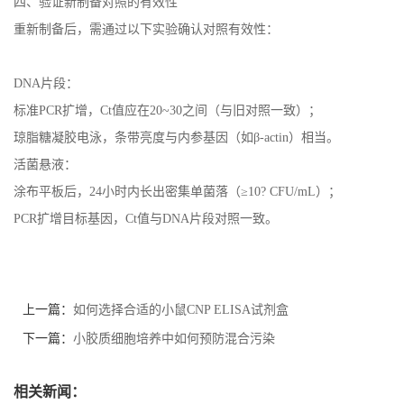
四、验证新制备对照的有效性
重新制备后，需通过以下实验确认对照有效性：
DNA片段：
标准PCR扩增，Ct值应在20~30之间（与旧对照一致）；
琼脂糖凝胶电泳，条带亮度与内参基因（如β-actin）相当。
活菌悬液：
涂布平板后，24小时内长出密集单菌落（≥10? CFU/mL）；
PCR扩增目标基因，Ct值与DNA片段对照一致。
上一篇：
如何选择合适的小鼠CNP ELISA试剂盒
下一篇：
小胶质细胞培养中如何预防混合污染
相关新闻：