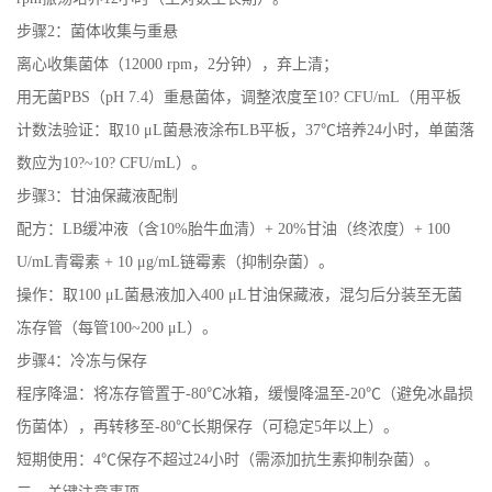
步骤2：菌体收集与重悬
离心收集菌体（12000 rpm，2分钟），弃上清；
用无菌PBS（pH 7.4）重悬菌体，调整浓度至10? CFU/mL（用平板
计数法验证：取10 μL菌悬液涂布LB平板，37℃培养24小时，单菌落
数应为10?~10? CFU/mL）。
步骤3：甘油保藏液配制
配方：LB缓冲液（含10%胎牛血清）+ 20%甘油（终浓度）+ 100
U/mL青霉素 + 10 μg/mL链霉素（抑制杂菌）。
操作：取100 μL菌悬液加入400 μL甘油保藏液，混匀后分装至无菌
冻存管（每管100~200 μL）。
步骤4：冷冻与保存
程序降温：将冻存管置于-80℃冰箱，缓慢降温至-20℃（避免冰晶损
伤菌体），再转移至-80℃长期保存（可稳定5年以上）。
短期使用：4℃保存不超过24小时（需添加抗生素抑制杂菌）。