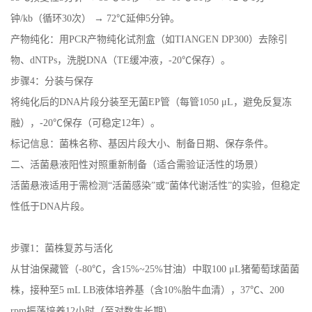
钟/kb（循环30次） → 72℃延伸5分钟。
产物纯化：用PCR产物纯化试剂盒（如TIANGEN DP300）去除引
物、dNTPs，洗脱DNA（TE缓冲液，-20℃保存）。
步骤4：分装与保存
将纯化后的DNA片段分装至无菌EP管（每管1050 μL，避免反复冻
融），-20℃保存（可稳定12年）。
标记信息：菌株名称、基因片段大小、制备日期、保存条件。
二、活菌悬液阳性对照重新制备（适合需验证活性的场景）
活菌悬液适用于需检测“活菌感染”或“菌体代谢活性”的实验，但稳定
性低于DNA片段。
步骤1：菌株复苏与活化
从甘油保藏管（-80℃，含15%~25%甘油）中取100 μL猪葡萄球菌菌
株，接种至5 mL LB液体培养基（含10%胎牛血清），37℃、200
rpm振荡培养12小时（至对数生长期）。