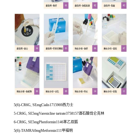
5(6)-CR6G, SEmgCialis1715969
西力士
5-CR6G, SE5mgVarenicline tartrate3758157
酒石酸伐仑克林
6-CR6G, SE5mgPhenformin1146
苯乙双胍
5(6)-TAMRA0mgMetformin111
甲福明