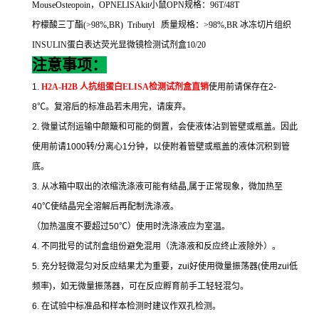
MouseOsteopoin
，
OPNELISAkit
小鼠
OPN
规格：
96T/48T
柠檬酸三丁酯
(>98%,BR) Tributyl
质量规格：
>98%,BR
冰冻切片组织
INSULIN
蛋白表达荧光显微镜检测试剂盒
10/20
注意事项：
1.
H2A-H2B
人抗组蛋白
ELISA
检测试剂盒直销
使用前请保存在
2-
8
℃
。复溶后的标准品若未用完，请废弃。
2.
微量试剂运输中颠簸和可能的倒置，会使液体沾到管壁或瓶盖。因此
使用前请
1000
转
/
分离心
1
分钟，以使附着管壁或瓶盖的液体沉积到管
底。
3.
从冰箱中取出的浓缩洗涤液可能有结晶
,
属于正常现象，微加热至
40
℃
使结晶完全溶解后再配制洗涤液。
（加热温度不要超过
50
℃
）使用时洗涤液应为室温。
4.
不同批号的试剂盒组份避免混用（洗涤液和反应终止液除外）。
5.
充分轻微混匀对反应结果尤为重要，
zui
好使用微量振荡器
(
使用
zui
低
频率
)
，如无微量振荡器，可在反应孵育前手工轻轻混匀。
6.
在试验中标准品和样本检测时建议作双孔检测。