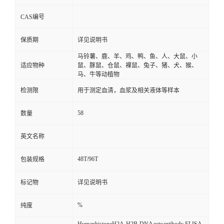
CAS编号
保质期
详见说明书
马铃薯、鹿、羊、鸡、鸭、鱼、人、大鼠、小
适应物种
鼠、豚鼠、仓鼠、裸鼠、兔子、猪、犬、猴、
马、牛等动植物
检测限
用于测定血清，血浆及相关液体等样本
58
数量
英文名称
48T/96T
包装规格
标记物
详见说明书
%
纯度
HumanhistoneH2A-H2B-DNAautoantibody ELISA