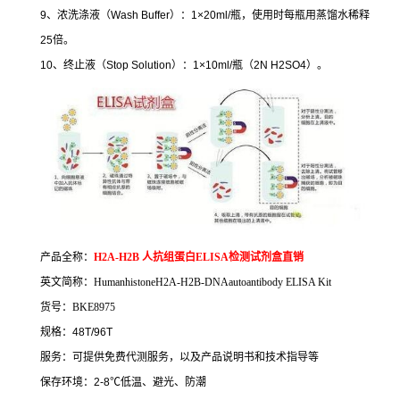
9
、浓洗涤液（
Wash Buffer
）：
1×20ml/
瓶，使用时每瓶用蒸馏水稀释
25
倍。
10
、终止液（
Stop Solution
）：
1×10ml/
瓶（
2N H2SO4
）。
产品全称：
H2A-H2B
人抗组蛋白
ELISA
检测试剂盒直销
英文简称：
HumanhistoneH2A-H2B-DNAautoantibody ELISA Kit
货号：
BKE8975
规格：
48T/96T
服务：可提供免费代测服务，以及产品说明书和技术指导等
保存环境：
2-8
℃
低温、避光、防潮