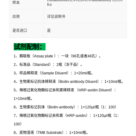
样本
Kit
应用
详见说明书
是否进口
是
试剂配制：
1
、酶联板（
Assay plate
）：一块（
96
孔或者
48
孔）。
2
、标准品（
Standard
）：
2
瓶（冻干品）。
3
、样品稀释液（
Sample Diluent
）：
1×20ml/
瓶。
4
、生物素标记抗体稀释液（
Biotin-antibody Diluent
）：
1×10ml/
瓶。
5
、辣根过氧化物酶标记亲和素稀释液
（
HRP-avidin Diluent
）：
1×10ml/
瓶。
6
、生物素标记抗体（
Biotin-antibody
）：
1×120μl/
瓶（
1
：
100
）
7
、辣根过氧化物酶标记亲和素（
HRP-avidin
）：
1×120μl/
瓶（
1
：
100
）
8
、底物溶液（
TMB Substrate
）：
1×10ml/
瓶。