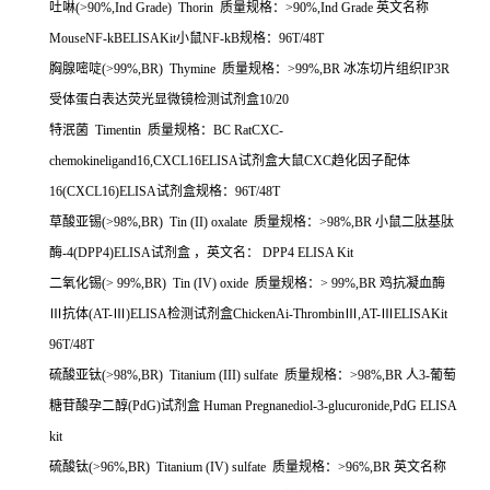
吐啉
(>90%,Ind Grade) Thorin
质量规格：
>90%,Ind Grade
英文名称
MouseNF-kBELISAKit
小鼠
NF-kB
规格：
96T/48T
胸腺嘧啶
(>99%,BR) Thymine
质量规格：
>99%,BR
冰冻切片组织
IP3R
受体蛋白表达荧光显微镜检测试剂盒
10/20
特泯菌
Timentin
质量规格：
BC RatCXC-
chemokineligand16,CXCL16ELISA
试剂盒大鼠
CXC
趋化因子配体
16(CXCL16)ELISA
试剂盒规格：
96T/48T
草酸亚锡
(>98%,BR) Tin (II) oxalate
质量规格：
>98%,BR
小鼠二肽基肽
酶
-4(DPP4)ELISA
试剂盒
，英文名：
DPP4 ELISA Kit
二氧化锡
(> 99%,BR) Tin (IV) oxide
质量规格：
> 99%,BR
鸡抗凝血酶
Ⅲ抗体
(AT-
Ⅲ
)ELISA
检测试剂盒
ChickenAi-Thrombin
Ⅲ
,AT-
Ⅲ
ELISAKit
96T/48T
硫酸亚钛
(>98%,BR) Titanium (III) sulfate
质量规格：
>98%,BR
人
3-
葡萄
糖苷酸孕二醇
(PdG)
试剂盒
Human Pregnanediol-3-glucuronide,PdG ELISA
kit
硫酸钛
(>96%,BR) Titanium (IV) sulfate
质量规格：
>96%,BR
英文名称