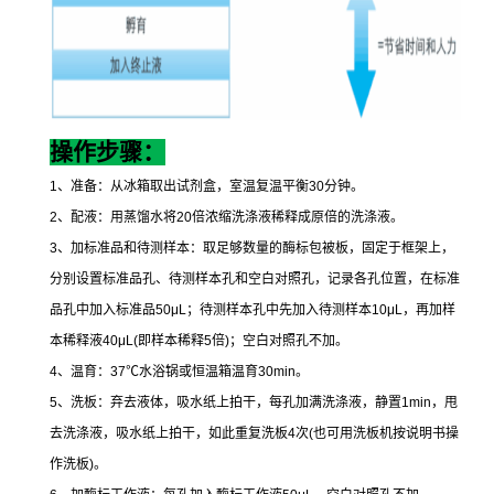
操作步骤：
1
、准备：从冰箱取出试剂盒，室温复温平衡
30
分钟。
2
、配液：用蒸馏水将
20
倍浓缩洗涤液稀释成原倍的洗涤液。
3
、加标准品和待测样本：取足够数量的酶标包被板，固定于框架上，
分别设置标准品孔、待测样本孔和空白对照孔，记录各孔位置，在标准
品孔中加入标准品
50μL
；待测样本孔中先加入待测样本
10μL
，再加样
本稀释液
40μL(
即样本稀释
5
倍
)
；空白对照孔不加。
4
、温育：
37
℃
水浴锅或恒温箱温育
30min
。
5
、洗板：弃去液体，吸水纸上拍干，每孔加满洗涤液，静置
1min
，甩
去洗涤液，吸水纸上拍干，如此重复洗板
4
次
(
也可用洗板机按说明书操
作洗板
)
。