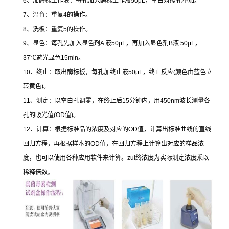
6
、加酶标工作液：每孔加入酶标工作液
50μL
，空白对照孔不加。
7
、温育：重复
4
的操作。
8
、洗板：重复
5
的操作。
9
、显色：每孔先加入显色剂
A
液
50μL
，再加入显色剂
B
液
50μL
，
37
℃
避光显色
15min
。
10
、终止：取出酶标板，每孔加终止液
50μL
，终止反应
(
颜色由蓝色立
转黄色
)
。
11
、测定：以空白孔调零，在终止后
15
分钟内，用
450nm
波长测量各
孔的吸光值
(OD
值
)
。
12
、计算：根据标准品的浓度及对应的
OD
值，计算出标准曲线的直线
回归方程，再根据样本的
OD
值，在回归方程上计算出对应的样品浓
度，也可以使用各种应用软件来计算。
zui
终浓度为实际测定浓度乘以
稀释倍数。