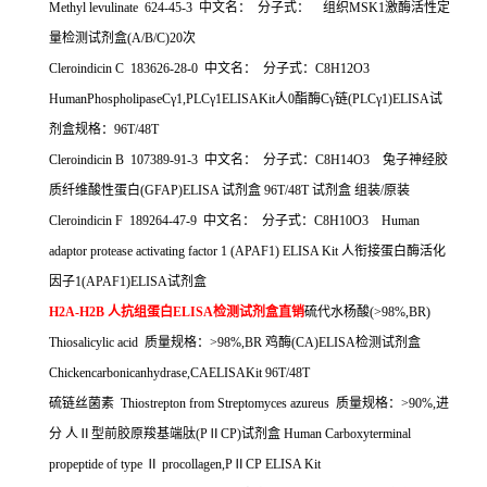
Methyl levulinate 624-45-3
中文名：
分子式：
组织
MSK1
激酶活性定
量检测试剂盒
(A/B/C)20
次
Cleroindicin C 183626-28-0
中文名：
分子式：
C8H12O3
HumanPhospholipaseC
γ
1,PLC
γ
1ELISAKit
人
0
酯酶
C
γ链
(PLC
γ
1)ELISA
试
剂盒规格：
96T/48T
Cleroindicin B 107389-91-3
中文名：
分子式：
C8H14O3
兔子神经胶
质纤维酸性蛋白
(GFAP)ELISA
试剂盒
96T/48T
试剂盒
组装
/
原装
Cleroindicin F 189264-47-9
中文名：
分子式：
C8H10O3 Human
adaptor protease activating factor 1 (APAF1) ELISA Kit
人衔接蛋白酶活化
因子
1(APAF1)ELISA
试剂盒
H2A-H2B
人抗组蛋白
ELISA
检测试剂盒直销
硫代水杨酸
(>98%,BR)
Thiosalicylic acid
质量规格：
>98%,BR
鸡酶
(CA)ELISA
检测试剂盒
Chickencarbonicanhydrase,CAELISAKit 96T/48T
硫链丝菌素
Thiostrepton from Streptomyces azureus
质量规格：
>90%,
进
分
人Ⅱ型前胶原羧基端肽
(P
Ⅱ
CP)
试剂盒
Human Carboxyterminal
propeptide of type
Ⅱ
procollagen,P
Ⅱ
CP ELISA Kit