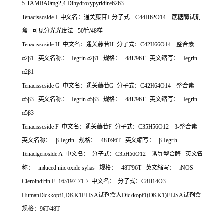
5-TAMRA0mg2,4-Dihydroxypyridine6263
Tenacissoside I
中文名：通关藤苷
I
分子式：
C44H62O14
蔗糖酶试剂
盒
可见分光光度法
50
管
/48
样
Tenacissoside H
中文名：通关藤苷
H
分子式：
C42H66O14
整合素
α
2
β
1
英文名称：
Iegrin
α
2
β
1
规格：
48T/96T
英文缩写：
Iegrin
α
2
β
1
Tenacissoside G
中文名：通关藤苷
G
分子式：
C42H64O14
整合素
α
5
β
3
英文名称：
Iegrin
α
5
β
3
规格：
48T/96T
英文缩写：
Iegrin
α
5
β
3
Tenacissoside F
中文名：通关藤苷
F
分子式：
C35H56O12
β
-
整合素
英文名称：
β
-Iegrin
规格：
48T/96T
英文缩写：
β
-Iegrin
Tenacigenoside A
中文名：
分子式：
C35H56O12
诱导型合酶
英文名
称：
induced niic oxide syhas
规格：
48T/96T
英文缩写：
iNOS
Cleroindicin E 165197-71-7
中文名：
分子式：
C8H14O3
HumanDickkopf1,DKK1ELISA
试剂盒人
Dickkopf1(DKK1)ELISA
试剂盒
规格：
96T/48T