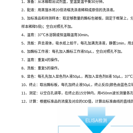
1
、准备：从冰箱取出试剂盒，室温复温平衡
30
分钟。
2
、配液：用蒸馏水将
20
倍浓缩洗涤液稀释成原倍的洗涤液。
3
、加标准品和待测样本：取足够数量的酶标包被板，固定于框架上，
样本稀释
5
倍
)
；空白对照孔不加。
4
、温育：
37
℃
水浴锅或恒温箱温育
30min
。
5
、洗板：弃去液体，吸水纸上拍干，每孔加满洗涤液，静置
1min
，甩
6
、加酶标工作液：每孔加入酶标工作液
50μL
，空白对照孔不加。
7
、温育：重复
4
的操作。
8
、洗板：重复
5
的操作。
9
、显色：每孔先加入显色剂
A
液
50μL
，再加入显色剂
B
液
50μL
，
37
℃
10
、终止：取出酶标板，每孔加终止液
50μL
，终止反应
(
颜色由蓝色立
11
、测定：以空白孔调零，在终止后
15
分钟内，用
450nm
波长测量各
12
、计算：根据标准品的浓度及对应的
OD
值，计算出标准曲线的直线