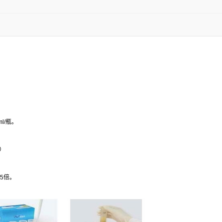
l/
瓶。
）
5
倍。