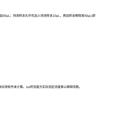
品
50μL
；待测样本孔中先加入待测样本
10μL
，再加样本稀释液
40μL(
即
种应用软件来计算。
zui
终浓度为实际测定浓度乘以稀释倍数。