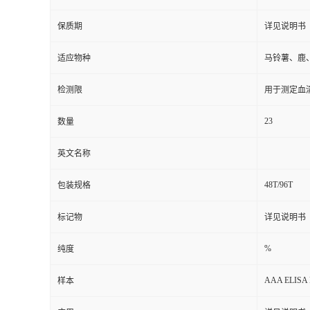
保质期
详见说明书
适应物种
马铃薯、鹿
检测限
用于测定血
23
数量
英文名称
48T/96T
包装规格
标记物
详见说明书
%
纯度
AAA ELISA 
样本