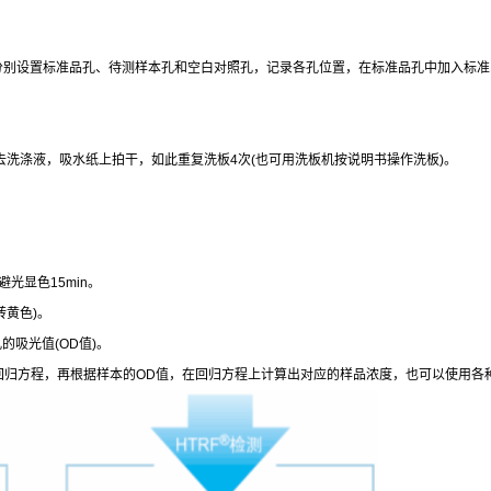
分别设置标准品孔、待测样本孔和空白对照孔，记录各孔位置，在标准品孔中加入标准
去洗涤液，吸水纸上拍干，如此重复洗板
4
次
(
也可用洗板机按说明书操作洗板
)
。
避光显色
15min
。
转黄色
)
。
孔的吸光值
(OD
值
)
。
回归方程，再根据样本的
OD
值，在回归方程上计算出对应的样品浓度，也可以使用各