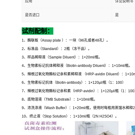
应用
详见说明书
是否进口
是
试剂配制：
1
、酶联板（
Assay plate
）：一块（
96
孔或者
48
孔）。
2
、标准品（
Standard
）：
2
瓶（冻干品）。
3
、样品稀释液（
Sample Diluent
）：
1×20ml/
瓶。
4
、生物素标记抗体稀释液（
Biotin-antibody Diluent
）：
1×10ml/
瓶。
5
、辣根过氧化物酶标记亲和素稀释液
（
HRP-avidin Diluent
）：
1×10m
6
、生物素标记抗体（
Biotin-antibody
）：
1×120μl/
瓶（
1
：
100
）
7
、辣根过氧化物酶标记亲和素（
HRP-avidin
）：
1×120μl/
瓶（
1
：
100
8
、底物溶液（
TMB Substrate
）：
1×10ml/
瓶。
9
、浓洗涤液（
Wash Buffer
）：
1×20ml/
瓶，使用时每瓶用蒸馏水稀释
2
10
、终止液（
Stop Solution
）：
1×10ml/
瓶（
2N H2SO4
）。