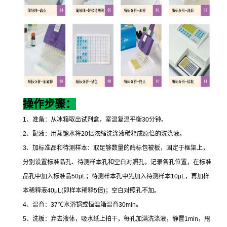
操作步骤：
1
、准备：从冰箱取出试剂盒，室温复温平衡
30
分钟。
2
、配液：用蒸馏水将
20
倍浓缩洗涤液稀释成原倍的洗涤液。
3
、加标准品和待测样本：取足够数量的酶标包被板，固定于框架上，
分别设置标准品孔、待测样本孔和空白对照孔，记录各孔位置，在标准
品孔中加入标准品
50μL
；待测样本孔中先加入待测样本
10μL
，再加样
本稀释液
40μL(
即样本稀释
5
倍
)
；空白对照孔不加。
4
、温育：
37
℃
水浴锅或恒温箱温育
30min
。
5
、洗板：弃去液体，吸水纸上拍干，每孔加满洗涤液，静置
1min
，甩