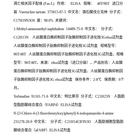
凋亡相关因子配体
(Fas-L)
作用：
ELISA
规格：
48T/96T
进口分
装
Varenicline tartrate 375815-87-5
中文名：酒石酸伐仑克林
分子式：
C17H19N3O6
度：
98.0%
关键词：
1-Methyl-aminomethyl naphthalene 14489-75-9
中文名：
分子式：
C12H13N
人丝酸蛋白酶抑制因子肽酶抑制因子进化枝
3Gelisa
试剂盒
人丝酸蛋白酶抑制因子肽酶抑制因子进化枝
3G
试剂盒
规格型号：
96T/48T
人丝酸蛋白酶抑制因子肽酶抑制因子进化枝
3G
试剂盒，规格
型号：
96T/48T
，来源：
elisa
试剂盒（进口分装），产品别名：人丝酸
蛋白酶抑制因子肽酶抑制因子进化枝
3G
试剂盒、人丝酸蛋白酶抑制因
子肽酶抑制因子进化枝
3G elisa
试剂盒
保存条件：
2-8
℃
保质期：
6
个
月。
Terbinafine 91161-71-6
中文名：特比萘芬
分子式：
C21H25N
人脂肪
型脂肪酸结合蛋白（
FABP4
）
ELISA
试剂盒
N-[3-Chloro-4-(3-fluorobenzyloxy)phenyl]-6-iodoquinazolin-4-amine
231278-20-9
中文名：
分子式：
C21H14ClFIN3O
人脂肪细胞型脂肪
酸结合蛋白（
aFABP
）
ELISA
试剂盒