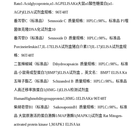
Rat
α
1-Acidglycoprotein,
α
1-AGPELISAKit
大鼠α
1
酸性糖蛋白
(
α
1-
AGP)ELISA
试剂盒规格：
96T/48T
番泻苷
C
（标准品）
Sennoside C
质量规格：
HPLC
≥
98%
，标准品
P1
噬
菌体克隆
DNA
化试剂盒
10
番泻苷
D
（标准品）
Sennoside D
质量规格：
HPLC
≥
98%
，标准品
Porcineierleukin17,IL-17ELISA
试剂盒猪白介素
17(IL-17)ELISA
试剂盒规
格：
96T/48T
二氢辣椒碱（标准品）
Dihydrocapsaicin
质量规格：
HPLC
≥
98%
，标准
品
小鼠骨成型蛋白
7(BMP7)ELISA
试剂盒
，英文名：
BMP7 ELISA Kit
五味子酯乙（标准品）
Schizandrol B
质量规格：
HPLC
≥
98%
，标准品
人高迁移率族蛋白
1(HMG-1)ELISA
检测试剂盒
HumanHighmobilitygroupprotein1,HMG-1ELISAKit 96T/48T
柴胡皂苷
B1
（标准品）
SaikosaponinB1
质量规格：
HPLC
≥
98%
，标准
品
大鼠原激活的蛋白激酶
1/MAP
激酶
1(MAPK1)
试剂盒
Rat Mitogen-
activated protein kinase 1,MAPK1 ELISA kit