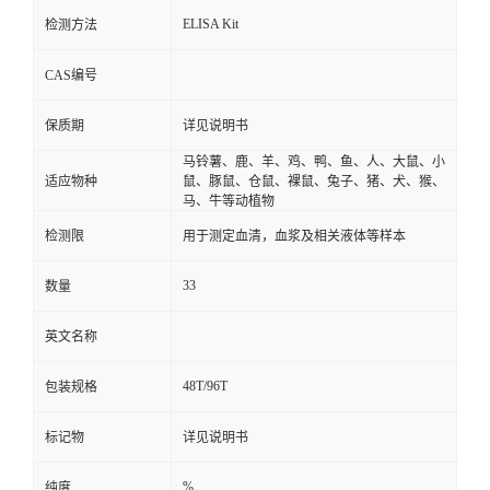
ELISA Kit
检测方法
CAS编号
保质期
详见说明书
马铃薯、鹿、羊、鸡、鸭、鱼、人、大鼠、小
适应物种
鼠、豚鼠、仓鼠、裸鼠、兔子、猪、犬、猴、
马、牛等动植物
检测限
用于测定血清，血浆及相关液体等样本
33
数量
英文名称
48T/96T
包装规格
标记物
详见说明书
%
纯度