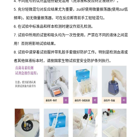
4.
不同批号的试剂盒组份避免混用（洗涤液和反应终止液除外）。
5.
充分轻微混匀对反应结果尤为重要，
zui
好使用微量振荡器
(
使用
zui
低
频率
)
，如无微量振荡器，可在反应孵育前手工轻轻混匀。
6.
在试验中标准品和样本检测时建议作双孔检测。
7.
试验中所用的试管和吸头均为一次性使用，严禁在不同的液体之间混
用！否则将影响试验结果。
8.
试验中请穿着试验服并带乳胶手套做好防护工作。特别是检测血液或
者其他体液标本时，请按国家生物试验室安全防护条列执行。