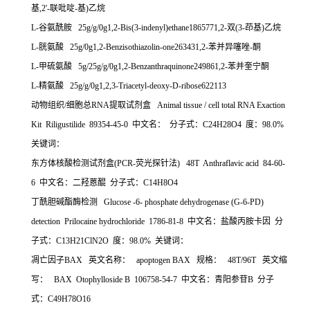
基
,2'-
联吡啶
-
基
)
乙烷
L-
谷氨酰胺
25g/g/0g1,2-Bis(3-indenyl)ethane1865771,2-
双
(3-
茚基
)
乙烷
L-
胱氨酸
25g/0g1,2-Benzisothiazolin-one263431,2-
苯并异噻唑
-
酮
L-
甲硫氨酸
5g/25g/g/0g1,2-Benzanthraquinone249861,2-
苯并奎宁酮
L-
精氨酸
25g/g/0g1,2,3-Triacetyl-deoxy-D-ribose622113
动物组织
/
细胞总
RNA
提取试剂盒
Animal tissue / cell total RNA Exaction
Kit Riligustilide 89354-45-0
中文名：
分子式：
C24H28O4
度：
98.0%
关键词：
东方体核酸检测试剂盒
(PCR-
荧光探针法
) 48T Anthraflavic acid 84-60-
6
中文名：二羟蒽醌
分子式：
C14H8O4
丁酰胆碱酯酶检测
Glucose -6- phosphate dehydrogenase (G-6-PD)
detection Prilocaine hydrochloride 1786-81-8
中文名：盐酸丙胺卡因
分
子式：
C13H21ClN2O
度：
98.0%
关键词：
凋亡因子
BAX
英文名称：
apoptogen BAX
规格：
48T/96T
英文缩
写：
BAX Otophylloside B 106758-54-7
中文名：青阳参苷
B
分子
式：
C49H78O16