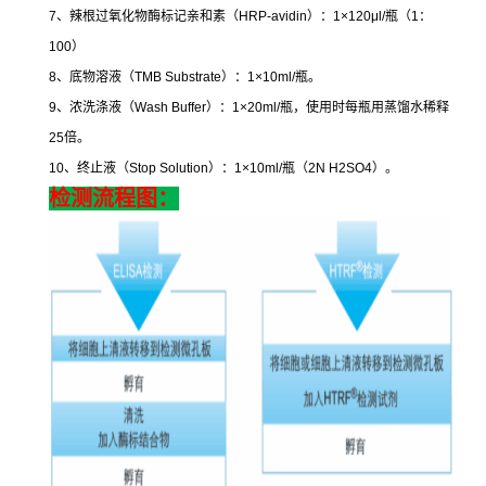
7
、辣根过氧化物酶标记亲和素（
HRP-avidin
）：
1×120μl/
瓶（
1
：
100
）
8
、底物溶液（
TMB Substrate
）：
1×10ml/
瓶。
9
、浓洗涤液（
Wash Buffer
）：
1×20ml/
瓶，使用时每瓶用蒸馏水稀释
25
倍。
10
、终止液（
Stop Solution
）：
1×10ml/
瓶（
2N H2SO4
）。
检测流程图：