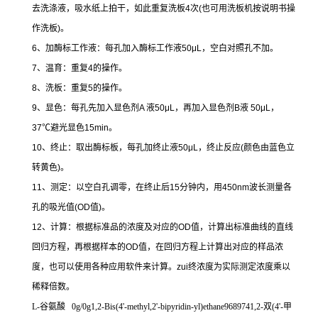
去洗涤液，吸水纸上拍干，如此重复洗板
4
次
(
也可用洗板机按说明书操
作洗板
)
。
6
、加酶标工作液：每孔加入酶标工作液
50μL
，空白对照孔不加。
7
、温育：重复
4
的操作。
8
、洗板：重复
5
的操作。
9
、显色：每孔先加入显色剂
A
液
50μL
，再加入显色剂
B
液
50μL
，
37
℃
避光显色
15min
。
10
、终止：取出酶标板，每孔加终止液
50μL
，终止反应
(
颜色由蓝色立
转黄色
)
。
11
、测定：以空白孔调零，在终止后
15
分钟内，用
450nm
波长测量各
孔的吸光值
(OD
值
)
。
12
、计算：根据标准品的浓度及对应的
OD
值，计算出标准曲线的直线
回归方程，再根据样本的
OD
值，在回归方程上计算出对应的样品浓
度，也可以使用各种应用软件来计算。
zui
终浓度为实际测定浓度乘以
稀释倍数。
L-
谷氨酸
0g/0g1,2-Bis(4'-methyl,2'-bipyridin-yl)ethane9689741,2-
双
(4'-
甲