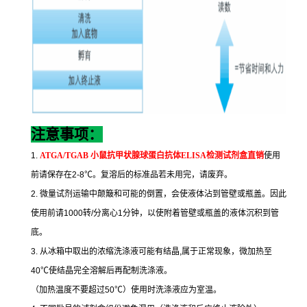
注意事项：
1.
ATGA/TGAB
小鼠抗甲状腺球蛋白抗体
ELISA
检测试剂盒直销
使用
前请保存在
2-8
℃
。复溶后的标准品若未用完，请废弃。
2.
微量试剂运输中颠簸和可能的倒置，会使液体沾到管壁或瓶盖。因此
使用前请
1000
转
/
分离心
1
分钟，以使附着管壁或瓶盖的液体沉积到管
底。
3.
从冰箱中取出的浓缩洗涤液可能有结晶
,
属于正常现象，微加热至
40
℃
使结晶完全溶解后再配制洗涤液。
（加热温度不要超过
50
℃
）使用时洗涤液应为室温。