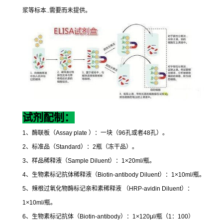
浆等标本
..
需要而未提供。
试剂配制：
1
、酶联板（
Assay plate
）：一块（
96
孔或者
48
孔）。
2
、标准品（
Standard
）：
2
瓶（冻干品）。
3
、样品稀释液（
Sample Diluent
）：
1×20ml/
瓶。
4
、生物素标记抗体稀释液（
Biotin-antibody Diluent
）：
1×10ml/
瓶。
5
、辣根过氧化物酶标记亲和素稀释液
（
HRP-avidin Diluent
）：
1×10ml/
瓶。
6
、生物素标记抗体（
Biotin-antibody
）：
1×120μl/
瓶（
1
：
100
）