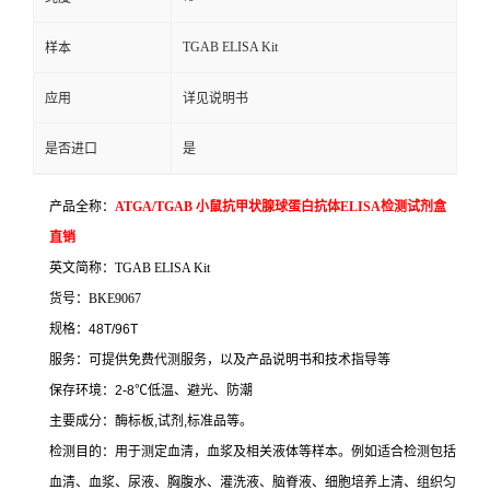
TGAB ELISA Kit
样本
应用
详见说明书
是否进口
是
产品全称：
ATGA/TGAB
小鼠抗甲状腺球蛋白抗体
ELISA
检测试剂盒
直销
英文简称：
TGAB ELISA Kit
货号：
BKE9067
规格：
48T/96T
服务：可提供免费代测服务，以及产品说明书和技术指导等
保存环境：
2-8
℃
低温、避光、防潮
主要成分：酶标板
,
试剂
,
标准品等。
检测目的：用于测定血清，血浆及相关液体等样本。例如适合检测包括
血清、血浆、尿液、胸腹水、灌洗液、脑脊液、细胞培养上清、组织匀