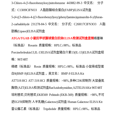
3-Chloro-4-(3-fluorobenzyloxy)nitrobenzene 443882-99-3
中文名：
分子
式：
C13H9ClFNO3
人脂肪酸结合蛋白
(FABP)ELISA
试剂盒
5-(4-((3-chloro-4-((3-fluorobenzyl)oxy)phenyl)amino)quinazolin-6-yl)furan-
2-carbaldehyde 231278-84-5
中文名：
分子式：
C26H17ClFN3O3
人脂
肪酶
(Lipase)ELISA
试剂盒
ATGA/TGAB
小鼠抗甲状腺球蛋白抗体
ELISA
检测试剂盒直销
络塞琳
（标准品）
Rosarin
质量规格：
HPLC
≥
98%
，标准品
PorcineIerleukin13,IL-13ELISA
试剂盒猪白介素
13(IL-13)ELISA
试剂盒规
格：
96T/48T
络缌（标准品）
Rosin
质量规格：
HPLC
≥
98%
，标准品
小鼠骨成型蛋
白
9(BMP-9)ELISA
试剂盒
，英文名：
BMP-9 ELISA Kit
AT7519.HCl AT7-519.HCl
质量规格：
>98%,
多种
CDK
抑制剂
大鼠叠氮
胸苷
(AZT)ELISA
检测试剂盒
RatAzidothymidine,AZTELISAKit 96T/48T
培利替尼
;
贝利替尼
;EKB569 Pelitinib (EKB-569)
质量规格：
>98%,
不可
逆
EGFR
抑制剂
人半乳糖
(Galactose)
试剂盒
Human Galactose ELISA Kit
雷公藤乙素（标准品）
Tripdiolide
质量规格：
HPLC
≥
98%
，标准品