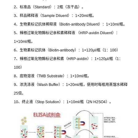
2
、标准品（
Standard
）：
2
瓶（冻干品）。
3
、样品稀释液（
Sample Diluent
）：
1×20ml/
瓶。
4
、生物素标记抗体稀释液（
Biotin-antibody Diluent
）：
1×10ml/
瓶。
5
、辣根过氧化物酶标记亲和素稀释液
（
HRP-avidin Diluent
）：
1×10ml/
瓶。
6
、生物素标记抗体（
Biotin-antibody
）：
1×120μl/
瓶（
1
：
100
）
7
、辣根过氧化物酶标记亲和素（
HRP-avidin
）：
1×120μl/
瓶（
1
：
100
）
8
、底物溶液（
TMB Substrate
）：
1×10ml/
瓶。
9
、浓洗涤液（
Wash Buffer
）：
1×20ml/
瓶，使用时每瓶用蒸馏水稀释
25
倍。
10
、终止液（
Stop Solution
）：
1×10ml/
瓶（
2N H2SO4
）。