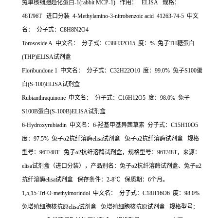
兔单核细胞趋化蛋白
-1(rabbit MCP-1)
作用：
ELISA
规格：
48T/96T
进口分装
4-Methylamino-3-nitrobenzoic acid 41263-74-5
中文
名：
分子式：
C8H8N2O4
Torososide A
中文名：
分子式：
C38H32O15
度：
%
兔子
TH
糖蛋白
(THP)ELISA
试剂盒
Floribundone 1
中文名：
分子式：
C32H22O10
度：
99.0%
兔子
S100
蛋
白
(S-100)ELISA
试剂盒
Rubianthraquinone
中文名：
分子式：
C16H12O5
度：
98.0%
兔子
S100B
蛋白
(S-100B)ELISA
试剂盒
6-Hydroxyrubiadin
中文名：
6-
羟基甲基异茜草素
分子式：
C15H10O5
度：
97.5%
兔子α
2
抗纤溶酶
elisa
试剂盒
兔子α
2
抗纤溶酶试剂盒
规格
型号：
96T/48T
兔子α
2
抗纤溶酶试剂盒，规格型号：
96T/48T
，来源：
elisa
试剂盒（进口分装），产品别名：兔子α
2
抗纤溶酶试剂盒、兔子α
2
抗纤溶酶
elisa
试剂盒
保存条件：
2-8
℃
保质期：
6
个月。
1,5,15-Tri-O-methylmorindol
中文名：
分子式：
C18H16O6
度：
98.0%
兔增殖细胞核抗原
elisa
试剂盒
兔增殖细胞核抗原试剂盒
规格型号：