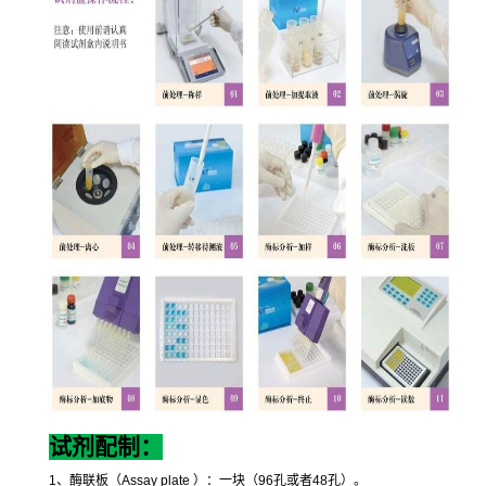
试剂配制：
1
、酶联板（
Assay plate
）：一块（
96
孔或者
48
孔）。