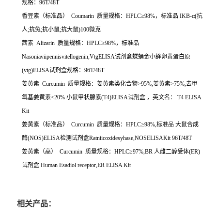
规格：
96T/48T
香豆素（标准品）
Coumarin
质量规格：
HPLC
≥
98%
，标准品
IKB-
α
(
抗
人
;
抗兔
;
抗小鼠
;
抗大鼠
)100
微克
茜素
Alizarin
质量规格：
HPLC
≥
98%
，标准品
Nasoniaviipennisvitellogenin,VtgELISA
试剂盒蝶蛹金小蜂卵黄蛋白原
(vtg)ELISA
试剂盒规格：
96T/48T
姜黄素
Curcumin
质量规格：姜黄素类化合物
>95%,
姜黄素
>75%,
去甲
氧基姜黄素
<20%
小鼠甲状腺素
(T4)ELISA
试剂盒
，英文名：
T4 ELISA
Kit
姜黄素（标准品）
Curcumin
质量规格：
HPLC
≥
98%,
标准品
大鼠合成
酶
(NOS)ELISA
检测试剂盒
Ratniicoxidesyhase,NOSELISAKit 96T/48T
姜黄素（高）
Curcumin
质量规格：
HPLC
≥
97%,BR
人雌二醇受体
(ER)
试剂盒
Human Esadiol receptor,ER ELISA Kit
相关产品：