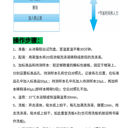
操作步骤：
1
、准备：从冰箱取出试剂盒，室温复温平衡
30
分钟。
2
、配液：用蒸馏水将
20
倍浓缩洗涤液稀释成原倍的洗涤液。
3
、加标准品和待测样本：取足够数量的酶标包被板，固定于框架上，
分别设置标准品孔、待测样本孔和空白对照孔，记录各孔位置，在标准
品孔中加入标准品
50μL
；待测样本孔中先加入待测样本
10μL
，再加样
本稀释液
40μL(
即样本稀释
5
倍
)
；空白对照孔不加。
4
、温育：
37
℃
水浴锅或恒温箱温育
30min
。
5
、洗板：弃去液体，吸水纸上拍干，每孔加满洗涤液，静置
1min
，甩
去洗涤液，吸水纸上拍干，如此重复洗板
4
次
(
也可用洗板机按说明书操
作洗板
)
。