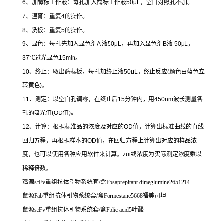
6
、加酶标工作液：每孔加入酶标工作液
50μL
，空白对照孔不加。
7
、温育：重复
4
的操作。
8
、洗板：重复
5
的操作。
9
、显色：每孔先加入显色剂
A
液
50μL
，再加入显色剂
B
液
50μL
，
37
℃
避光显色
15min
。
10
、终止：取出酶标板，每孔加终止液
50μL
，终止反应
(
颜色由蓝色立
转黄色
)
。
11
、测定：以空白孔调零，在终止后
15
分钟内，用
450nm
波长测量各
孔的吸光值
(OD
值
)
。
12
、计算：根据标准品的浓度及对应的
OD
值，计算出标准曲线的直线
回归方程，再根据样本的
OD
值，在回归方程上计算出对应的样品浓
度，也可以使用各种应用软件来计算。
zui
终浓度为实际测定浓度乘以
稀释倍数。
鸡源
scFv
重组抗体引物系统套
/
盒
Fosaprepitant dimeglumine2651214
鼠源
Fab
重组抗体引物系统套
/
盒
Formestane5668
福美司坦
鼠源
scFv
重组抗体引物系统套
/
盒
Folic acid5
叶酸