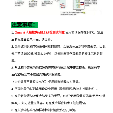
注意事项：
1.
Gzms-A
人颗粒酶
AELISA
检测试剂盒
使用前请保存在
2-8
℃
。复溶
后的标准品若未用完，请废弃。
2.
微量试剂运输中颠簸和可能的倒置，会使液体沾到管壁或瓶盖。因此
使用前请
1000
转
/
分离心
1
分钟，以使附着管壁或瓶盖的液体沉积到管
底。
3.
从冰箱中取出的浓缩洗涤液可能有结晶
,
属于正常现象，微加热至
40
℃
使结晶完全溶解后再配制洗涤液。
（加热温度不要超过
50
℃
）使用时洗涤液应为室温。
4.
不同批号的试剂盒组份避免混用（洗涤液和反应终止液除外）。
5.
充分轻微混匀对反应结果尤为重要，
zui
好使用微量振荡器
(
使用
zui
低
频率
)
，如无微量振荡器，可在反应孵育前手工轻轻混匀。
6.
在试验中标准品和样本检测时建议作双孔检测。