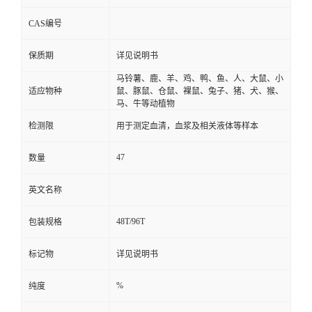
CAS编号
保质期
详见说明书
马铃薯、鹿、羊、鸡、鸭、鱼、人、大鼠、小
适应物种
鼠、豚鼠、仓鼠、裸鼠、兔子、猪、犬、猴、
马、牛等动植物
检测限
用于测定血清，血浆及相关液体等样本
47
数量
英文名称
48T/96T
包装规格
标记物
详见说明书
%
纯度