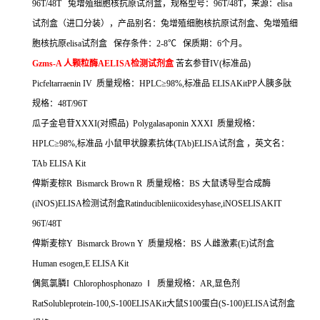
96T/48T
兔增殖细胞核抗原试剂盒，规格型号：
96T/48T
，来源：
elisa
试剂盒（进口分装），产品别名：兔增殖细胞核抗原试剂盒、兔增殖细
胞核抗原
elisa
试剂盒
保存条件：
2-8
℃
保质期：
6
个月。
Gzms-A
人颗粒酶
AELISA
检测试剂盒
苦玄参苷
IV(
标准品
)
Picfeltarraenin IV
质量规格：
HPLC
≥
98%,
标准品
ELISAKitPP
人胰多肽
规格：
48T/96T
瓜子金皂苷
XXXI(
对照品
) Polygalasaponin XXXI
质量规格：
HPLC
≥
98%,
标准品
小鼠甲状腺素抗体
(TAb)ELISA
试剂盒
，英文名：
TAb ELISA Kit
俾斯麦棕
R Bismarck Brown R
质量规格：
BS
大鼠诱导型合成酶
(iNOS)ELISA
检测试剂盒
Ratinducibleniicoxidesyhase,iNOSELISAKIT
96T/48T
俾斯麦棕
Y Bismarck Brown Y
质量规格：
BS
人雌激素
(E)
试剂盒
Human esogen,E ELISA Kit
偶氮氯膦
I Chlorophosphonazo
Ⅰ
质量规格：
AR,
显色剂
RatSolubleprotein-100,S-100ELISAKit
大鼠
S100
蛋白
(S-100)ELISA
试剂盒