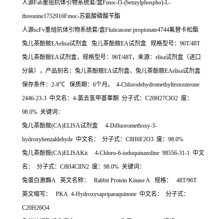
人源
Fab
重组抗体引物系统套
/
盒
Fmoc-O-(benzylphospho)-L-
threonine1752916Fmoc-
苏氨酸磷酸苄酯
人源
scFv
重组抗体引物系统套
/
盒
Fluticasone propionate4744
氟替卡松酯
兔儿茶酚胺
EAelisa
试剂盒
兔儿茶酚胺
EA
试剂盒
规格型号：
96T/48T
兔儿茶酚胺
EA
试剂盒，规格型号：
96T/48T
，来源：
elisa
试剂盒（进口
分装），产品别名：兔儿茶酚胺
EA
试剂盒、兔儿茶酚胺
EAelisa
试剂盒
保存条件：
2-8
℃
保质期：
6
个月。
4-Chlorodehydromethyltestosterone
2446-23-3
中文名：
4-
氯去氢甲基睾酮
分子式：
C20H27ClO2
度：
98.0%
关键词：
兔儿茶酚胺
(CA)ELISA
试剂盒
4-Difluoromethoxy-3-
hydroxybenzaldehyde
中文名：
分子式：
C8H6F2O3
度：
98.0%
兔儿茶酚胺
(CA)ELISAKit 4-Chloro-6-iodoquinazoline 98556-31-1
中文
名：
分子式：
C8H4ClIN2
度：
98.0%
关键词：
兔蛋白激酶
A
英文名称：
Rabbit Protein Kinase A
规格：
48T/96T
英文缩写：
PKA 4-Hydroxysapriparaquinone
中文名：
分子式：
C20H26O4