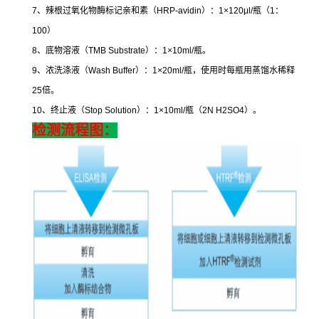
7
、辣根过氧化物酶标记亲和素（
HRP-avidin
）：
1×120μl/
瓶（
1
：
100
）
8
、底物溶液（
TMB Substrate
）：
1×10ml/
瓶。
9
、浓洗涤液（
Wash Buffer
）：
1×20ml/
瓶，使用时每瓶用蒸馏水稀释
25
倍。
10
、终止液（
Stop Solution
）：
1×10ml/
瓶（
2N H2SO4
）。
检测流程图：