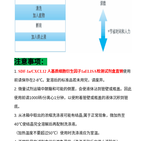
注意事项：
1.
SDF-1a/CXCL12
人基质细胞衍生因子
1aELISA
检测试剂盒直销
使用
前请保存在
2-8
℃
。复溶后的标准品若未用完，请废弃。
2.
微量试剂运输中颠簸和可能的倒置，会使液体沾到管壁或瓶盖。因此
使用前请
1000
转
/
分离心
1
分钟，以使附着管壁或瓶盖的液体沉积到管
底。
3.
从冰箱中取出的浓缩洗涤液可能有结晶
,
属于正常现象，微加热至
40
℃
使结晶完全溶解后再配制洗涤液。
（加热温度不要超过
50
℃
）使用时洗涤液应为室温。