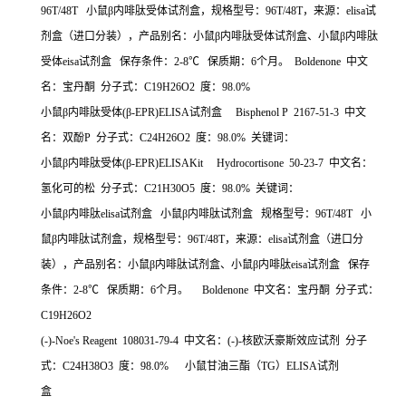
96T/48T
小鼠β内啡肽受体试剂盒，规格型号：
96T/48T
，来源：
elisa
试
剂盒（进口分装），产品别名：小鼠β内啡肽受体试剂盒、小鼠β内啡肽
受体
eisa
试剂盒
保存条件：
2-8
℃
保质期：
6
个月。
Boldenone
中文
名：宝丹酮
分子式：
C19H26O2
度：
98.0%
小鼠β内啡肽受体
(
β
-EPR)ELISA
试剂盒
Bisphenol P 2167-51-3
中文
名：双酚
P
分子式：
C24H26O2
度：
98.0%
关键词：
小鼠β内啡肽受体
(
β
-EPR)ELISAKit Hydrocortisone 50-23-7
中文名：
氢化可的松
分子式：
C21H30O5
度：
98.0%
关键词：
小鼠β内啡肽
elisa
试剂盒
小鼠β内啡肽试剂盒
规格型号：
96T/48T
小
鼠β内啡肽试剂盒，规格型号：
96T/48T
，来源：
elisa
试剂盒（进口分
装），产品别名：小鼠β内啡肽试剂盒、小鼠β内啡肽
eisa
试剂盒
保存
条件：
2-8
℃
保质期：
6
个月。
Boldenone
中文名：宝丹酮
分子式：
C19H26O2
(-)-Noe's Reagent 108031-79-4
中文名：
(-)-
核欧沃豪斯效应试剂
分子
式：
C24H38O3
度：
98.0%
小鼠甘油三酯（
TG
）
ELISA
试剂
盒