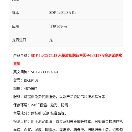
SDF-1a ELISA Kit
样本
应用
详见说明书
是否进口
是
产品全称：
SDF-1a/CXCL12
人基质细胞衍生因子
1aELISA
检测试剂盒
直销
英文简称：
SDF-1a ELISA Kit
货号：
BKE9456
规格：
48T/96T
服务：可提供免费代测服务，以及产品说明书和技术指导等
保存环境：
2-8
℃
低温、避光、防潮
主要成分：酶标板
,
试剂
,
标准品等。
检测目的：用于测定血清，血浆及相关液体等样本。例如适合检测包括
血清、血浆、尿液、胸腹水、灌洗液、脑脊液、细胞培养上清、组织匀