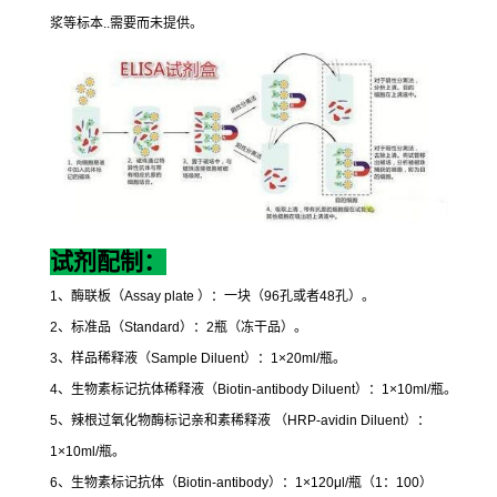
浆等标本
..
需要而未提供。
试剂配制：
1
、酶联板（
Assay plate
）：一块（
96
孔或者
48
孔）。
2
、标准品（
Standard
）：
2
瓶（冻干品）。
3
、样品稀释液（
Sample Diluent
）：
1×20ml/
瓶。
4
、生物素标记抗体稀释液（
Biotin-antibody Diluent
）：
1×10ml/
瓶。
5
、辣根过氧化物酶标记亲和素稀释液
（
HRP-avidin Diluent
）：
1×10ml/
瓶。
6
、生物素标记抗体（
Biotin-antibody
）：
1×120μl/
瓶（
1
：
100
）