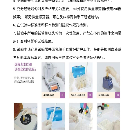
4.
不同批号的试剂盒组份避免混用（洗涤液和反应终止液除外）。
5.
充分轻微混匀对反应结果尤为重要，
zui
好使用微量振荡器
(
使用
zui
低
频率
)
，如无微量振荡器，可在反应孵育前手工轻轻混匀。
6.
在试验中标准品和样本检测时建议作双孔检测。
7.
试验中所用的试管和吸头均为一次性使用，严禁在不同的液体之间混
用！否则将影响试验结果。
8.
试验中请穿着试验服并带乳胶手套做好防护工作。特别是检测血液或
者其他体液标本时，请按国家生物试验室安全防护条列执行。