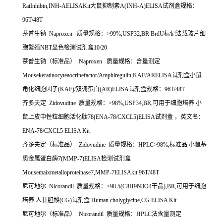
RatInhibin,INH-AELISAKit
大鼠抑制素
A(INH-A)ELISA
试剂盒规格：
96T/48T
萘普生钠
Naproxen
质量规格：
>99%,USP32,BR BrdU
标记法载玻片细
胞繁殖
NBT
显色检测试剂盒
10/20
萘普生钠（标准品）
Naproxen
质量规格：含量测定
Mousekeratinocyteaocrinefactor/Amphiregulin,KAF/ARELISA
试剂盒小鼠
角化细胞因子
(KAF)/
双调蛋白
(AR)ELISA
试剂盒规格：
96T/48T
齐多夫定
Zidovudine
质量规格：
>98%,USP34,BR,
可用于细胞培养
小
鼠上皮中性粒细胞活化肽
78(ENA-78/CXCL5)ELISA
试剂盒
，英文名：
ENA-78/CXCL5 ELISA Kit
齐多夫定（标准品）
Zidovudine
质量规格：
HPLC>98%,
标准品
小鼠基
质金属蛋白酶
7(MMP-7)ELISA
检测试剂盒
Mousemaixmetalloproteinase7,MMP-7ELISAkit 96T/48T
尼可地尔
Nicorandil
质量规格：
>98.5(C8H9N3O4
干品
),BR,
可用于细胞
培养
人甘胆酸
(CG)
试剂盒
Human cholyglycine,CG ELISA Kit
尼可地尔（标准品）
Nicorandil
质量规格：
HPLC
法含量测定