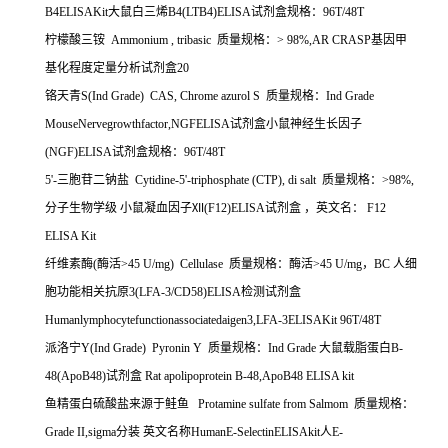
B4ELISAKit
大鼠白三烯
B4(LTB4)ELISA
试剂盒规格：
96T/48T
柠檬酸三铵
Ammonium , tribasic
质量规格：
> 98%,AR CRASP
基因甲
基化程度定量分析试剂盒
20
铬天青
S(Ind Grade) CAS, Chrome azurol S
质量规格：
Ind Grade
MouseNervegrowthfactor,NGFELISA
试剂盒小鼠神经生长因子
(NGF)ELISA
试剂盒规格：
96T/48T
5'-
三胞苷二钠盐
Cytidine-5'-triphosphate (CTP), di salt
质量规格：
>98%,
分子生物学级
小鼠凝血因子Ⅻ
(F12)ELISA
试剂盒
，英文名：
F12
ELISA Kit
纤维素酶
(
酶活
>45 U/mg) Cellulase
质量规格：酶活
>45 U/mg
，
BC
人细
胞功能相关抗原
3(LFA-3/CD58)ELISA
检测试剂盒
Humanlymphocytefunctionassociatedaigen3,LFA-3ELISAKit 96T/48T
派洛宁
Y(Ind Grade) Pyronin Y
质量规格：
Ind Grade
大鼠载脂蛋白
B-
48(ApoB48)
试剂盒
Rat apolipoprotein B-48,ApoB48 ELISA kit
鱼精蛋白硫酸盐来源于鲑鱼
Protamine sulfate from Salmom
质量规格：
Grade II,sigma
分装
英文名称
HumanE-SelectinELISAkit
人
E-