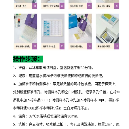
操作步骤：
1
、准备：从冰箱取出试剂盒，室温复温平衡
30
分钟。
2
、配液：用蒸馏水将
20
倍浓缩洗涤液稀释成原倍的洗涤液。
3
、加标准品和待测样本：取足够数量的酶标包被板，固定于框架上，
分别设置标准品孔、待测样本孔和空白对照孔，记录各孔位置，在标准
品孔中加入标准品
50μL
；待测样本孔中先加入待测样本
10μL
，再加样
本稀释液
40μL(
即样本稀释
5
倍
)
；空白对照孔不加。
4
、温育：
37
℃
水浴锅或恒温箱温育
30min
。
5
、洗板：弃去液体，吸水纸上拍干，每孔加满洗涤液，静置
1min
，甩