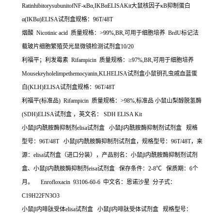
RatinhibitorysubunitofNF-
κ
B
α
,IKB
α
ELISAKit
大鼠核因子κ
B
抑制蛋白
α
(IKB
α
)ELISA
试剂盒规格：
96T/48T
烟酸
Nicotinic acid
质量规格：
>99%,BR,
可用于细胞培养
BrdU
标记法
载玻片细胞繁殖荧光显微镜检测试剂盒
10/20
利福平；利发霉素
Rifampicin
质量规格：≥
97%,BR,
可用于细胞培养
Mousekeyholelimpethemocyanin,KLHELISA
试剂盒小鼠钥孔虫戚血蓝蛋
白
(KLH)ELISA
试剂盒规格：
96T/48T
利福平
(
标准品
) Rifampicin
质量规格：
>98%,
标准品
小鼠山梨醇脱氢酶
(SDH)ELISA
试剂盒
，英文名：
SDH ELISA Kit
小鼠β内酰胺酶抑制剂
elisa
试剂盒
小鼠β内酰胺酶抑制剂试剂盒
规格
型号：
96T/48T
小鼠β内酰胺酶抑制剂试剂盒，规格型号：
96T/48T
，来
源：
elisa
试剂盒（进口分装），产品别名：小鼠β内酰胺酶抑制剂试剂
盒、小鼠β内酰胺酶抑制剂
eisa
试剂盒
保存条件：
2-8
℃
保质期：
6
个
月。
Enrofloxacin 93106-60-6
中文名：恩诺沙星
分子式：
C19H22FN3O3
小鼠β内啡肽受体
elisa
试剂盒
小鼠β内啡肽受体试剂盒
规格型号：