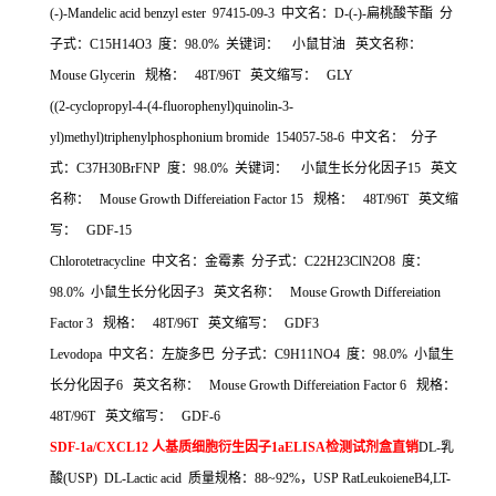
(-)-Mandelic acid benzyl ester 97415-09-3
中文名：
D-(-)-
扁桃酸苄酯
分
子式：
C15H14O3
度：
98.0%
关键词：
小鼠甘油
英文名称：
Mouse Glycerin
规格：
48T/96T
英文缩写：
GLY
((2-cyclopropyl-4-(4-fluorophenyl)quinolin-3-
yl)methyl)triphenylphosphonium bromide 154057-58-6
中文名：
分子
式：
C37H30BrFNP
度：
98.0%
关键词：
小鼠生长分化因子
15
英文
名称：
Mouse Growth Differeiation Factor 15
规格：
48T/96T
英文缩
写：
GDF-15
Chlorotetracycline
中文名：金霉素
分子式：
C22H23ClN2O8
度：
98.0%
小鼠生长分化因子
3
英文名称：
Mouse Growth Differeiation
Factor 3
规格：
48T/96T
英文缩写：
GDF3
Levodopa
中文名：左旋多巴
分子式：
C9H11NO4
度：
98.0%
小鼠生
长分化因子
6
英文名称：
Mouse Growth Differeiation Factor 6
规格：
48T/96T
英文缩写：
GDF-6
SDF-1a/CXCL12
人基质细胞衍生因子
1aELISA
检测试剂盒直销
DL-
乳
酸
(USP) DL-Lactic acid
质量规格：
88~92%
，
USP RatLeukoieneB4,LT-