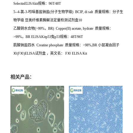
SelectinELISAkit
规格：
96T/48T
5--4-
氯
-3-
吲哚基盐钠盐
(
分子生物学级
) BCIP, di salt
质量规格：分子生
物学级
豆类纤维素酶解法定量检测试剂盒
10
乙酸铜水合物
(>99%
，
BR) Copper(II) acetate, hydrate
质量规格：
>99%
，
BR ELISAKitp53
兔
p53
规格：
48T/96T
肌酸钠盐四水
Creatine phosphate
质量规格：
>98%,BR
小鼠凝血因子
Ⅺ
(F
Ⅺ
)ELISA
试剂盒
，英文名：
F
Ⅺ
ELISA Kit
相关产品：