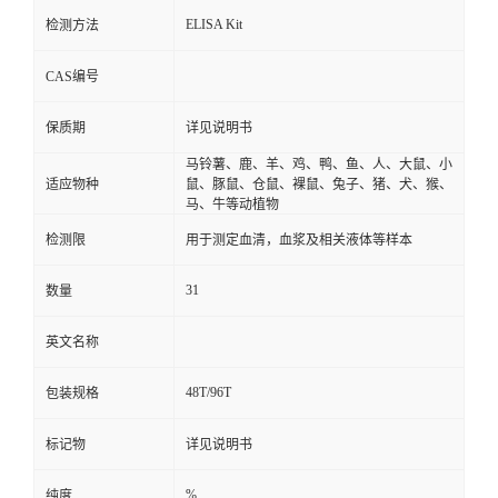
ELISA Kit
检测方法
CAS编号
保质期
详见说明书
马铃薯、鹿、羊、鸡、鸭、鱼、人、大鼠、小
适应物种
鼠、豚鼠、仓鼠、裸鼠、兔子、猪、犬、猴、
马、牛等动植物
检测限
用于测定血清，血浆及相关液体等样本
31
数量
英文名称
48T/96T
包装规格
标记物
详见说明书
%
纯度