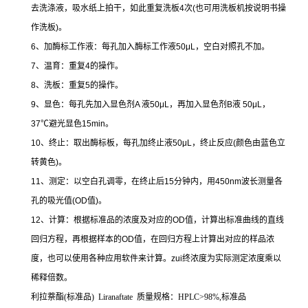
去洗涤液，吸水纸上拍干，如此重复洗板
4
次
(
也可用洗板机按说明书操
作洗板
)
。
6
、加酶标工作液：每孔加入酶标工作液
50μL
，空白对照孔不加。
7
、温育：重复
4
的操作。
8
、洗板：重复
5
的操作。
9
、显色：每孔先加入显色剂
A
液
50μL
，再加入显色剂
B
液
50μL
，
37
℃
避光显色
15min
。
10
、终止：取出酶标板，每孔加终止液
50μL
，终止反应
(
颜色由蓝色立
转黄色
)
。
11
、测定：以空白孔调零，在终止后
15
分钟内，用
450nm
波长测量各
孔的吸光值
(OD
值
)
。
12
、计算：根据标准品的浓度及对应的
OD
值，计算出标准曲线的直线
回归方程，再根据样本的
OD
值，在回归方程上计算出对应的样品浓
度，也可以使用各种应用软件来计算。
zui
终浓度为实际测定浓度乘以
稀释倍数。
利拉萘酯
(
标准品
) Liranaftate
质量规格：
HPLC>98%,
标准品