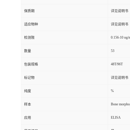
保质期
详见说明书
适应物种
详见说明书
0.156-10 ng/
检测限
53
数量
48T/96T
包装规格
标记物
详见说明书
%
纯度
Bone morphog
样本
ELISA
应用