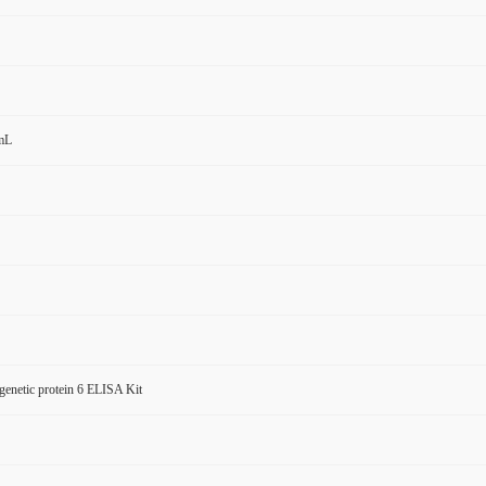
mL
enetic protein 6 ELISA Kit