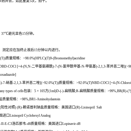
秒后弃去，如此重复
5
次，拍干。
，
37
℃
避光显色
15
分钟。
。
测定应在加终止液后
15
分钟以内进行。
(T))
质量规格：
>98.0%(HPLC)(T)9-(Bromomethyl)acridine
 DBD-COCl [=4-(N,N-
二甲基氨磺酰
)-7-(N-
氯甲酰甲基
-N-
甲氨基
)-2,1,3-
苯并恶二唑
](>9
oxadiazole]
基
)-7-
硝基
-2,1,3-
苯并恶二唑
](>92.0%(T))
质量规格：
>92.0%(T)NBD-COCl [=4-(N-Chlorofor
ny types of cells
包装：
5 × 105
方
(1ml)D-(-)-
扁桃酸
;R-
扁桃酸质量规格：
>99%,BR(R)-(?)
盐质量规格：
>98%,BR1-Aminohydantoin
(
阳性对照
) (R)-
赖诺普利钠盐质量规格：美国进口
(R)-Lisinopril Salt
国进口
Lisinopril Cyclohexyl Analog
-II-E-C3
洛匹那韦
-d8
质量规格：美国进口
Lopinavir-d8