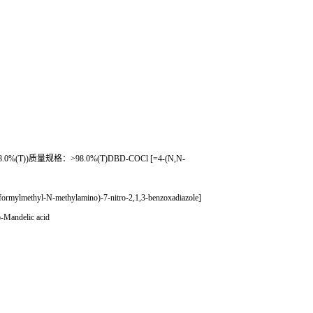
8.0%(T))
质量规格：
>98.0%(T)DBD-COCl [=4-(N,N-
mylmethyl-N-methylamino)-7-nitro-2,1,3-benzoxadiazole]
-Mandelic acid