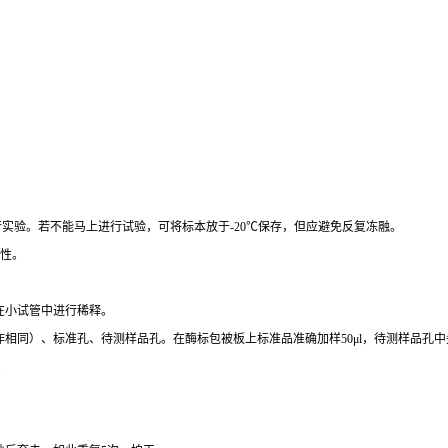
行实验。若不能马上进行试验，可将标本放于
-20
℃
保存，但应避免反复冻融。
性。
在小试管中进行稀释。
作相同）、标准孔、待测样品孔。在酶标包被板上标准品准确加样
50μl
，待测样品孔中
。