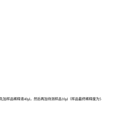
先加样品稀释液
40μl
，然后再加待测样品
10μl
（样品最终稀释度为
5