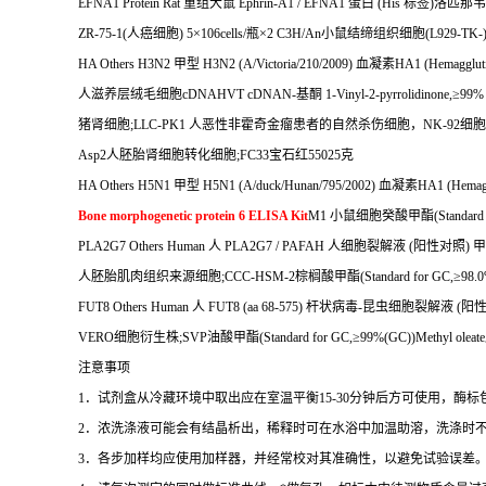
EFNA1 Protein Rat
重组大鼠
Ephrin-A1 / EFNA1
蛋白
(His
标签
)
洛匹那韦
ZR-75-1(
人癌细胞
) 5
×
106cells/
瓶×
2 C3H/An
小鼠结缔组织细胞
(L929-TK-)
HA Others H3N2
甲型
H3N2 (A/Victoria/210/2009)
血凝素
HA1 (Hemagglut
人滋养层绒毛细胞
cDNAHVT cDNAN-
基酮
1-Vinyl-2-pyrrolidinone,
≥
99%
猪肾细胞
;LLC-PK1
人恶性非霍奇金瘤患者的自然杀伤细胞，
NK-92
细胞
Asp2
人胚胎肾细胞转化细胞
;FC33
宝石红
55025
克
HA Others H5N1
甲型
H5N1 (A/duck/Hunan/795/2002)
血凝素
HA1 (Hemagg
Bone morphogenetic protein 6 ELISA Kit
M1
小鼠细胞癸酸甲酯
(Standard
PLA2G7 Others Human
人
PLA2G7 / PAFAH
人细胞裂解液
(
阳性对照
)
甲
人胚胎肌肉组织来源细胞
;CCC-HSM-2
棕榈酸甲酯
(Standard for GC,
≥
98.0
FUT8 Others Human
人
FUT8 (aa 68-575)
杆状病毒
-
昆虫细胞裂解液
(
阳
VERO
细胞衍生株
;SVP
油酸甲酯
(Standard for GC,
≥
99%(GC))Methyl oleate
注意事项
1
．试剂盒从冷藏环境中取出应在室温平衡
15-30
分钟后方可使用，酶标
2
．浓洗涤液可能会有结晶析出，稀释时可在水浴中加温助溶，洗涤时
3
．各步加样均应使用加样器，并经常校对其准确性，以避免试验误差