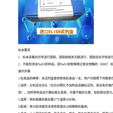
标本要求
1
．标本采集后尽早进行提取，提取按相关文献进行，提取后应尽快进
2
．不能检测含
NaN3
的样品，因
NaN3
抑制辣根过氧化物酶的（
HRP
）活
操作步骤
1.
标准品的稀释：本试剂盒提供原倍标准品一支，用户可按照下列图表
2.
加样：分别设空白孔（空白对照孔不加样品及酶标试剂，其余各步操
倍）。加样将样品加于酶标板孔底部，尽量不触及孔壁，轻轻晃动混匀
3.
温育：用封板膜封板后置
37
℃
温育
30
分钟。
4.
配液：将
30
倍浓缩洗涤液用蒸馏水
30
倍稀释后备用。