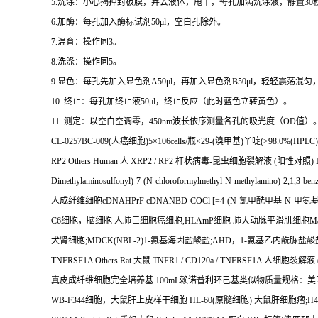
5.
洗涤：小心揭掉封板膜，弃去液体，甩干，每孔加满洗涤液，静置
30
6.
加酶：每孔加入酶标试剂
50μl
，空白孔除外。
7.
温育：操作同
3
。
8.
洗涤：操作同
5
。
9.
显色：每孔先加入显色剂
A50μl
，再加入显色剂
B50μl
，轻轻震荡混匀
10.
终止：每孔加终止液
50μl
，终止反应（此时蓝色立转黄色）。
11.
测定：以空白空调零，
450nm
波长依序测量各孔的吸光度（
OD
值）
CL-0257BC-009(
人癌细胞
)5
×
106cells/
瓶×
29-(
溴甲基
)
丫啶
(>98.0%(HPLC)
RP2 Others Human
人
XRP2 / RP2
杆状病毒
-
昆虫细胞裂解液
(
阳性对照
)
Dimethylaminosulfonyl)-7-(N-chloroformylmethyl-N-methylamino)-2,1,3-benz
人成纤维细胞
cDNAHPrF cDNANBD-COCl [=4-(N-
氯甲酰甲基
-N-
甲氨
C6
细胞，脑细胞
人肺巨细胞癌细胞
,HLAmP
细胞
肺大动脉平滑肌细胞
Ma
犬肾细胞
;MDCK(NBL-2)1-
氨基海因盐酸盐
;AHD
，
1-
氨基乙内酰脲盐酸
TNFRSF1A Others Rat
大鼠
TNFR1 / CD120a / TNFRSF1A
人细胞裂解液
真皮成纤维细胞完全培养基
100mL
赖诺普利环己基类似物质量规格：美
WB-F344
细胞，大鼠肝上皮样干细胞
HL-60(
原髓细胞
)
大鼠肝细胞瘤
;H4