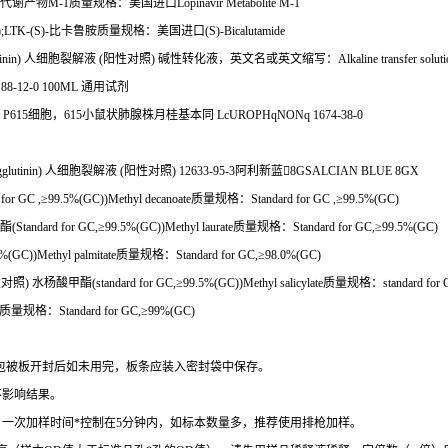
代谢产物
M-1
质量规格：美国进口
Lopinavir Metabolite M-1
;LTK-(S)-
比卡鲁胺质量规格：美国进口
(S)-Bicalutamide
inin)
人细胞裂解液
(
阳性对照
)
碱性转化液，英文名或英文缩写：
Alkaline transfer solut
 88-12-0 100ML
通用试剂
P615
细胞，
615
小鼠状肺腺株月桂基本同
LcUROPHqNONq 1674-38-0
lutinin)
人细胞裂解液
(
阳性对照
) 12633-95-3
阿利新蓝

8GSALCIAN BLUE 8GX
 for GC ,
≥
99.5%(GC))Methyl decanoate
质量规格：
Standard for GC ,
≥
99.5%(GC)
酯
(Standard for GC,
≥
99.5%(GC))Methyl laurate
质量规格：
Standard for GC,
≥
99.5%(GC)
%(GC))Methyl palmitate
质量规格：
Standard for GC,
≥
98.0%(GC)
性对照
)
水杨酸甲酯
(standard for GC,
≥
99.5%(GC))Methyl salicylate
质量规格：
standard for 
质量规格：
Standard for GC,
≥
99%(GC)
包被板开封后如未用完，板条应装入密封袋中保存。
不影响结果。
。一次加样时间
*
控制在
5
分钟内，如标本数量多，推荐使用排枪加样。