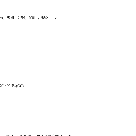
ion
，级别：
2.5N
，
200
目，规格：
1
克
GC,
≥
99.5%(GC)