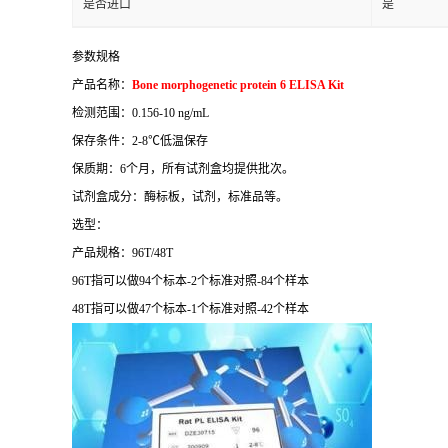
是否进口
是
参数规格
产品名称：
Bone morphogenetic protein 6 ELISA Kit
检测范围：
0.156-10 ng/mL
保存条件：
2-8
℃
低温保存
保质期：
6
个月，所有试剂盒均提供批次。
试剂盒成分：酶标板，试剂，标准品等。
选型：
产品规格：
96T/48T
96T
指可以做
94
个标本
-2
个标准对照
-84
个样本
48T
指可以做
47
个标本
-1
个标准对照
-42
个样本