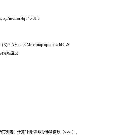
q xy7nochloridq 746-81-7
cid;(R)-2-AMino-3-Mercaptopropionic acid;CyS
98%,
标准品
后再测定，计算时请
*
乘以总稀释倍数（
×n×5
）。