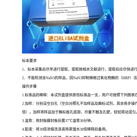
标本要求
1
．标本采集后尽早进行提取，提取按相关文献进行，提取后应尽快进
2
．不能检测含
NaN3
的样品，因
NaN3
抑制辣根过氧化物酶的（
HRP
）活
操作步骤
1.
标准品的稀释：本试剂盒提供原倍标准品一支，用户可按照下列图表
2.
加样：分别设空白孔（空白对照孔不加样品及酶标试剂，其余各步操
倍）。加样将样品加于酶标板孔底部，尽量不触及孔壁，轻轻晃动混匀
3.
温育：用封板膜封板后置
37
℃
温育
30
分钟。
4.
配液：将
30
倍浓缩洗涤液用蒸馏水
30
倍稀释后备用。