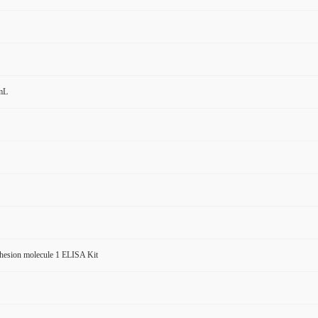
mL
dhesion molecule 1 ELISA Kit