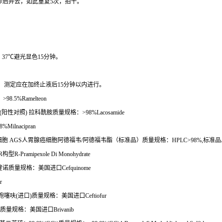
秒后弃去，如此重复
5
次，拍干。
，
37
℃
避光显色
15
分钟。
。
测定应在加终止液后
15
分钟以内进行。
：
>98.5%Ramelteon
(
阳性对照
)
拉科酰胺质量规格：
>98%Lacosamide
8%Milnacipran
细胞
AGS
人胃腺癌细胞阿德福韦
/
阿德福韦酯（标准品）质量规格：
HPLC>98%,
标准品
R
构型
R-Pramipexole Di Monohydrate
喹诺质量规格：美国进口
Cefquinome
r
孢噻呋
(
进口
)
质量规格：美国进口
Ceftiofur
质量规格：美国进口
Brivanib