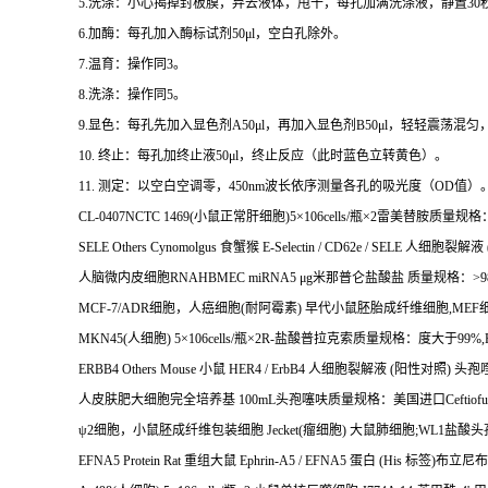
5.
洗涤：小心揭掉封板膜，弃去液体，甩干，每孔加满洗涤液，静置
30
6.
加酶：每孔加入酶标试剂
50μl
，空白孔除外。
7.
温育：操作同
3
。
8.
洗涤：操作同
5
。
9.
显色：每孔先加入显色剂
A50μl
，再加入显色剂
B50μl
，轻轻震荡混匀
10.
终止：每孔加终止液
50μl
，终止反应（此时蓝色立转黄色）。
11.
测定：以空白空调零，
450nm
波长依序测量各孔的吸光度（
OD
值）
CL-0407NCTC 1469(
小鼠正常肝细胞
)5
×
106cells/
瓶×
2
雷美替胺质量规格
SELE Others Cynomolgus
食蟹猴
E-Selectin / CD62e / SELE
人细胞裂解液
人脑微内皮细胞
RNAHBMEC miRNA5
μ
g
米那普仑盐酸盐
质量规格：
>9
MCF-7/ADR
细胞，人癌细胞
(
耐阿霉素
)
早代小鼠胚胎成纤维细胞
,MEF
MKN45(
人细胞
) 5
×
106cells/
瓶×
2R-
盐酸普拉克索质量规格：度大于
99%,
ERBB4 Others Mouse
小鼠
HER4 / ErbB4
人细胞裂解液
(
阳性对照
)
头孢
人皮肤肥大细胞完全培养基
100mL
头孢噻呋质量规格：美国进口
Ceftiofu
ψ
2
细胞，小鼠胚成纤维包装细胞
Jecket(
瘤细胞
)
大鼠肺细胞
;WL1
盐酸头
EFNA5 Protein Rat
重组大鼠
Ephrin-A5 / EFNA5
蛋白
(His
标签
)
布立尼布