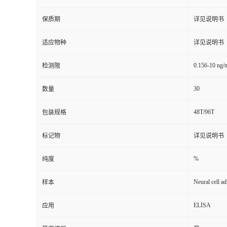
保质期
详见说明书
适应物种
详见说明书
0.156-10 ng/
检测限
30
数量
48T/96T
包装规格
标记物
详见说明书
%
纯度
Neural cell a
样本
ELISA
应用