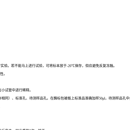
行实验。若不能马上进行试验，可将标本放于
-20
℃
保存，但应避免反复冻融。
性。
在小试管中进行稀释。
作相同）、标准孔、待测样品孔。在酶标包被板上标准品准确加样
50μl
，待测样品孔中
。