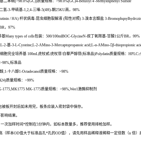
基二苯硫
(>98.0%(GC))
质量规格：
>98.0%(GC)4-Benzoyl 4'-Methyldiphenyl Sulfide
二氢
-3-
甲硫基
-1,2,4-
三嗪
-5(4H)-
酮
25KU
高，
98%
utinin / HA)
杆状病毒
-
昆虫细胞裂解液
(
阳性对照
) 3-
溴本言醋盐
3-Bromophqnylhydrczin
BR
，
97%
养基
Many types of cells
包装：
500/100mlBOC-GlycineN-
叔丁氧羰基
-
甘酸
1
公斤
BR
，
99%
;L-2-
基
-3-L-Cysteine;L-2-AMino-3-Mercaptopropanoic acid;L-
α
-AMino-

β
-thiopropionic a
细胞完全培养基
100mL
虎杖甙
/
虎杖苷
/
白藜芦醇苷
(
标准品
)Polydatin
质量规格：
HPLC
≥
>98%,
标准品
醇
,1-
十八醇
1-Octadecanol
质量规格：
>98%
424)
质量规格：
>99%
K-1775,MK1775 MK-1775
质量规格：
>98%,Wee1
激酶抑制剂
包被板开封后如未用完，板条应装入密封袋中保存。
不影响结果。
。一次加样时间
*
控制在
5
分钟内，如标本数量多，推荐使用排枪加样。
高（样本
OD
值大于标准品孔
*
孔的
OD
值），请先用样品稀释液稀释一定倍数（
n
倍）