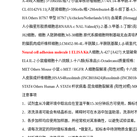
A-498(
人细胞
) 5
×
106cells/
瓶×
2
小鼠单核巨噬细胞
;J774A.14-
苯甲酰
-4'-
甲
CL-03142V6.11(
人胚肾细胞
)5
×
106cells/
瓶×
2Metribuzin4-
基
-6-
叔丁基
-4,5-
HA Others H7N7
甲型
H7N7 (A/chicken/Netherlands/1/03)
血凝素
(Hemaggl
人小脑星形胶质细胞总
RNAHA-c NAL-Valinol(S)-2-
基
-3-
甲基
-1-
丁醇
5
克
J82
细胞，细胞
人胚肺细胞
,WI-38
细胞
原代系膜细胞特制基础无血清培
豹猫肌肉成纤维样细胞
;LCM452-90-4L-
半胱酸
;L-
半膀胱基酸
;L-
β
-
硫氢代
Neural cell adhesion molecule 1 ELISA Kit
人细胞
;A-427 [A427]
大鼠破骨
EL4.IL-2
小鼠瘤细胞十八烷醇
,1-
十八醇
(
标准品
)1-Octadecanol
质量规格：
MET Others Mouse
小鼠
c-MET / HGFR
人细胞裂解液
(
阳性对照
)
十八烷
人皮肤成纤维细胞
;HSAS4Ruxolitinib (INCB018424)Ruxolitinib (INCB018
STAT4 Others Human
人
STAT4
杆状病毒
-
昆虫细胞裂解液
(
阳性对照
) M
注意事项
1
．试剂盒从冷藏环境中取出应在室温平衡
15-30
分钟后方可使用，酶标
2
．浓洗涤液可能会有结晶析出，稀释时可在水浴中加温助溶，洗涤时
3
．各步加样均应使用加样器，并经常校对其准确性，以避免试验误差
4
．请每次测定的同时做标准曲线，
*
做复孔。如标本中待测物质含量过