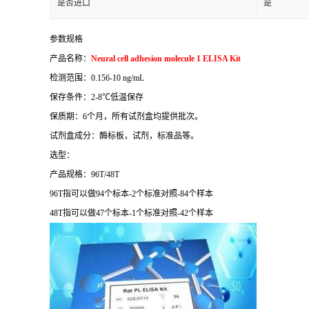
是否进口
是
参数规格
产品名称：
Neural cell adhesion molecule 1 ELISA Kit
检测范围：
0.156-10 ng/mL
保存条件：
2-8
℃
低温保存
保质期：
6
个月，所有试剂盒均提供批次。
试剂盒成分：酶标板，试剂，标准品等。
选型：
产品规格：
96T/48T
96T
指可以做
94
个标本
-2
个标准对照
-84
个样本
48T
指可以做
47
个标本
-1
个标准对照
-42
个样本