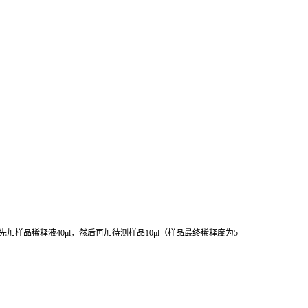
先加样品稀释液
40μl
，然后再加待测样品
10μl
（样品最终稀释度为
5