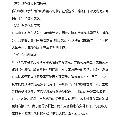
（五）试剂保存时间较长
作为检测指示剂用的酶和酶标记物，在低温或干燥条件下相对稳定，可
保存半年至数年之久。
（六）自动化程度高
Elisa
由于不存在放射性同位素污染，因此，除加待测样本需要人工操作
外，其他各步骤均可用仪器自动化完成。在这种自动化条件下，平均每
人每天可完成
2000
余个样本的检测工作。
（七）方法种类多
ELISA
技术可以充分利用单克隆抗体的优点，并能利用某些非免疫反应
试剂（如
SPA
、凝集素等）的作用，发展成为许多新方法。此外，发展
Elisa
技术还可以从酶及其底物两方面着手。这是因为：
*
，用于
ELISA
技术的酶其种类远远多于可用作
RIA
检测指示剂的放射性同位素。生物
界的酶多种多样，有希望开发很多类型的酶用于
Elisa
，并建立相应的
ELISA
方法。相反，自然界的化学元素是有限的，放射性同位素的种类
更加有限。
*
，由于酶的多样性，酶作用底物也有多种多样，与此相对
应的生色源或供氢体的种类也有远大的开发和发展潜力。