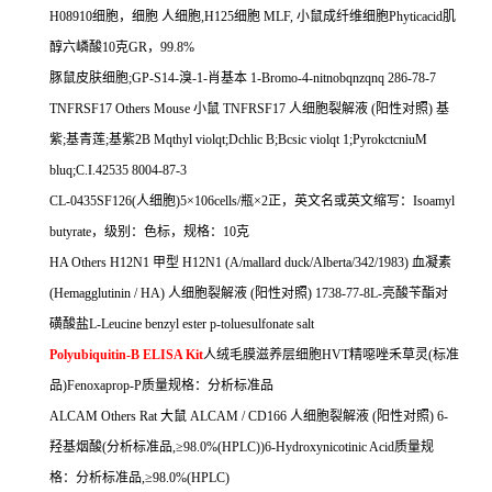
H08910
细胞，细胞
人细胞
,H125
细胞
MLF,
小鼠成纤维细胞
Phyticacid
肌
醇六嶙酸
10
克
GR
，
99.8%
豚鼠皮肤细胞
;GP-S14-
溴
-1-
肖基本
1-Bromo-4-nitnobqnzqnq 286-78-7
TNFRSF17 Others Mouse
小鼠
TNFRSF17
人细胞裂解液
(
阳性对照
)
基
紫
;
基青莲
;
基紫
2B Mqthyl violqt;Dchlic B;Bcsic violqt 1;PyrokctcniuM
bluq;C.I.42535 8004-87-3
CL-0435SF126(
人细胞
)5
×
106cells/
瓶×
2
正，英文名或英文缩写：
Isoamyl
butyrate
，级别：色标，规格：
10
克
HA Others H12N1
甲型
H12N1 (A/mallard duck/Alberta/342/1983)
血凝素
(Hemagglutinin / HA)
人细胞裂解液
(
阳性对照
) 1738-77-8L-
亮酸苄酯对
磺酸盐
L-Leucine benzyl ester p-toluesulfonate salt
Polyubiquitin-B ELISA Kit
人绒毛膜滋养层细胞
HVT
精噁唑禾草灵
(
标准
品
)Fenoxaprop-P
质量规格：分析标准品
ALCAM Others Rat
大鼠
ALCAM / CD166
人细胞裂解液
(
阳性对照
) 6-
羟基烟酸
(
分析标准品
,
≥
98.0%(HPLC))6-Hydroxynicotinic Acid
质量规
格：分析标准品
,
≥
98.0%(HPLC)