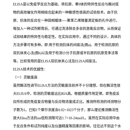
ELISA
是以免疫学反应为基础，将抗原、牽
9
体的特异性反应与酶对底
物的高效催化作用相结合起来的一种敏感性很高的试验技术。由于抗
原、抗体的反应在一种固相载体
──
聚苯乙烯微量滴定板的孔中进行，
每加入一种试剂孵育后，可通过洗涤除去多余的游离反应物，从而保证
试验结果的特异性与稳定性。在实际应用中，通过不同的设计，具体的
方法步骤可有多种。即
:
用于检测抗体的间接法
(
图
a)
、用于检测抗原的
双抗体夹心法
(
图
b)
以及用于检测小分子抗原或半抗原的抗原竞争法等
等。比较常用的是
ELISA
双抗体夹心法及
ELISA
间接法。
ELISA
技术的优越性：
（一）灵敏度高
虽然酶活性调节
ELISA
方法的灵敏度目前并不十分理想，但在酶活性放
大
ELISA
中，检测的灵敏度远比
RIA
高。根据质量作用定律。即免疫反
应所形成的免疫复合物量与反应物浓度成正比。推测所检测的待测物分
子数为
1
。已知
1
个摩尔浓度含
6.02×1023
个分子，那么理论推测酶活性
放大
Elisa
方法的
zui
低检测限可达
1.7×10-24mol/L
。虽然在实际应用中由
于反应条件和试剂纯度以及仪器精度等因素的影响，往往达不到这个水