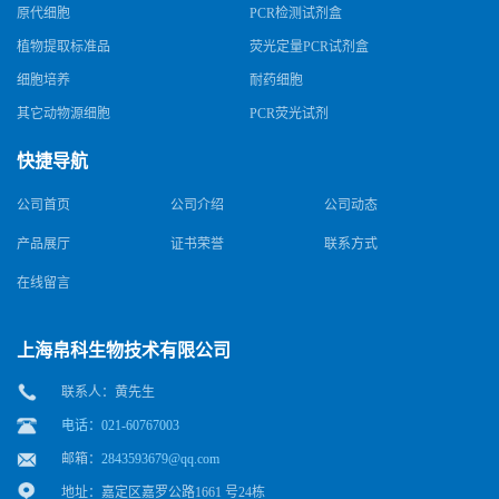
原代细胞
PCR检测试剂盒
植物提取标准品
荧光定量PCR试剂盒
细胞培养
耐药细胞
其它动物源细胞
PCR荧光试剂
快捷导航
公司首页
公司介绍
公司动态
产品展厅
证书荣誉
联系方式
在线留言
上海帛科生物技术有限公司
联系人：黄先生
电话：021-60767003
邮箱：
2843593679@qq.com
地址：嘉定区嘉罗公路1661 号24栋