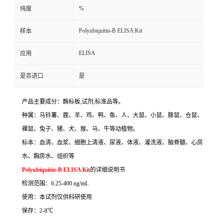
%
纯度
Polyubiquitin-B ELISA Kit
样本
ELISA
应用
是否进口
是
产品主要成分：酶标板
,
试剂
,
标准品等。
种属：马铃薯、鹿、羊、鸡、鸭、鱼、人、大鼠、小鼠、豚鼠、仓鼠、
裸鼠、兔子、猪、犬、猴、马、牛等动植物。
标本：血清、血浆、细胞上清液、尿液、体液、灌洗液、脑脊髓、心房
水、胸房水、组织等
Polyubiquitin-B ELISA Kit
的详细说明书
检测范围：
6.25-400 ng/mL
使用：本试剂仅供科研使用
保存：
2-8
℃