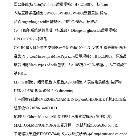
雷公藤碱
(
标准品
)Wilforine
质量规格：
HPLC
≥
98%
，标准品
人结直肠腺癌细胞
;SW480 [SW 480;SW-480]
新藤黄酸
(
标准
品
)Neogambogic acid
质量规格：
HPLC
≥
98%
，标准品
19.
干细胞系统延龄草苷（标准品）
Diosgenin glucoside
质量规格：
HPLC
≥
98%
，标准品
CM-R040
大鼠肝窦内皮细胞完全培养基
100mLN-
反式
-
对香豆酰酪胺
(
标
准品
)N-p-CouMaroyltyraMine;Paprazine
质量规格：
HPLC
≥
98%
，标准品
软骨细胞
Many types of cells
包装：
5
×
105
方
(1ml)D-
果糖
-1
，
6-
二嶙酸三
钠
100
克
LL-PK1
细胞，猪肾细胞
人细胞
,A2780
细胞
人表皮角质细胞
-
裂解物
HEK-a L6201
担体
6201 Pink dictomitq
非洲绿猴肾细胞
;VEROBENZAMIDINExy7noCHLORIDE
苄脒
,HCl
蛋白
组学级
50G1670-14-0COLD
IGFBP4 Others Mouse
小鼠
IGFBP4
人细胞裂解液
(
阳性对照
)
MALTOSEMONOHYDRATE
麦牙糖
,
一水试剂级
100G6363-53-7RT
牛陀螺状细胞
;BT39637-74-6(1S)-(-)-
莰烷酰录
(-)-Camphanic acid chloride