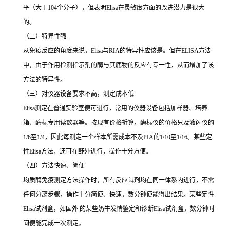
平（大于
104
个分子），但表明
Elisa
在灵敏度方面的改进潜力是很大
的。
（二）特异性强
从免疫反应的角度来说，
Elisa
与
RIA
的特异性应该是。但在
ELISA
方法
中，由于作用检测指示剂的酶与其底物的反应有专一性，从而增加了该
方法的特异性。
（三）对仪器设备要求不高，测定成本低
Elisa
测定在普通实验室便可进行，常用的仪器设备包括加样器、培养
箱、酶标专用读数器等。按现有价格折算，酶标仪的价格只及液闪仪的
1/6
至
1/4
，因此每测定一个样本所需成本不及
PIA
的
1/10
至
1/16
。某些定
性
Elisa
方法，还可在野外进行，操作十分方便。
（四）方法快速、简便
均质酶免疫测定方法操作时，所有反应试剂均在同一体系内进行，不需
任何分离步骤，操作十分简便、快速，数分钟便能得出结果。某些定性
Elisa
试剂盒，如国外 的某些奶牛发情鉴定和诊断
Elisa
试剂盒，数分钟时
间便能完成一次测定。