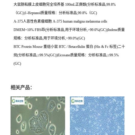
大鼠肠粘膜上皮细胞完全培养基
100mL
正庚醇
(
分析标准品
,99.8%
（
GC))1-Heptanol
质量规格：分析标准品
,99.8%
（
GC)
A-375
人恶性色素瘤细胞
A-375 human maligna melanoma cells
DMEM+10% FBS
茚
(
分析标准品
,
用于环境分析
,>99.0%(GC))Indene
质量
规格：分析标准品
,
用于环境分析
,>99.0%(GC)
BTC Protein Mouse
重组小鼠
BTC / Betacellulin
蛋白
(His & Fc
标签
)
二十
烷
(
分析标准品
,
≥
99.5%(GC))Eicosane
质量规格：分析标准品
,
≥
99.5%
(GC)
相关产品：