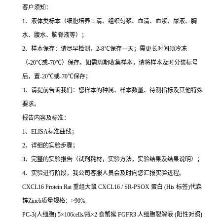
客户须知：
1
、液体类标本（细胞培养上清、组织匀浆、血清、血浆、尿液、胸
水、腹水、脑脊液等）；
2
、样本保存：请尽早检测，
2-8
℃
保存一天；需更长时间须冷冻
（
-20
℃
或
-70
℃
）保存。如需周期收集样本，请将样本及时分装标号
后，置
-20
℃
或
-70
℃
保存；
3
、请提前告诉我们：您样本的种属、样本数量、待测指标及其他特殊
要求。
报告内容及标准：
1
、
ELISA
标准曲线；
2
、详细的实验步骤；
3
、完整的实验报告（试剂耗材，实验方法，实验结果及结果说明）；
4
、实验进行阶段，我公司客服人员会及时向您汇报实验进程。
CXCL16 Protein Rat
重组大鼠
CXCL16 / SR-PSOX
蛋白
(His
标签
)
代森
锌
Zineb
质量规格：
>90%
PC-3(
人细胞
) 5
×
106cells/
瓶×
2
食蟹猴
FGFR3
人细胞裂解液
(
阳性对照
)