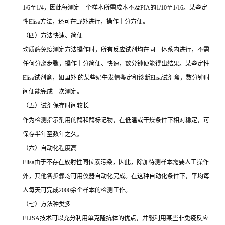
1/6
至
1/4
，因此每测定一个样本所需成本不及
PIA
的
1/10
至
1/16
。某些定
性
Elisa
方法，还可在野外进行，操作十分方便。
（四）方法快速、简便
均质酶免疫测定方法操作时，所有反应试剂均在同一体系内进行，不需
任何分离步骤，操作十分简便、快速，数分钟便能得出结果。某些定性
Elisa
试剂盒，如国外 的某些奶牛发情鉴定和诊断
Elisa
试剂盒，数分钟时
间便能完成一次测定。
（五）试剂保存时间较长
作为检测指示剂用的酶和酶标记物，在低温或干燥条件下相对稳定，可
保存半年至数年之久。
（六）自动化程度高
Elisa
由于不存在放射性同位素污染，因此，除加待测样本需要人工操作
外，其他各步骤均可用仪器自动化完成。在这种自动化条件下，平均每
人每天可完成
2000
余个样本的检测工作。
（七）方法种类多
ELISA
技术可以充分利用单克隆抗体的优点，并能利用某些非免疫反应