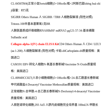
CL-0456TM4(
正常小鼠
Sertoli
细胞
)5
×
106cells/
瓶×
2
阿斯巴甜
sh
ē
ng hu
à
sh
ì
j
ì容量：
RT5
克
SIGIRR Others Human
人
SIGIRR / TIR8
人细胞裂解液
(
阳性对照
)
Tritonx-100
辛基本基聚氧
1
克
BR
人膀胱基质成纤维细胞
RNAHBdSF miRNA5
μ
g121-57-34-
基本磺酸
Sulfanilic acid
Collagen alpha-1(IV) chain ELISA Kit
CD4 Others Human
人
CD4 / LEU3
(aa 1-208)
人细胞裂解液
(
阳性对照
)
卡铂
-d4Carboplatin-d4
质量规格：美
国进口
CAM191 EBV-
转化人细胞
N-
氧基长春新碱
Vincristine N-Oxide
质量规
格：美国进口
CL-0094HCC827(
人非小细胞细胞
)5
×
106cells/
瓶×
24-
去乙酰基长春新碱
甲代硫酸盐
4-Desacetyl Vincristine Methosulfate
质量规格：美国进口
正常细胞
N-
去甲酰
-4-
去乙酰长春新碱
N-Desformyl-4-desacetyl Vincristine
质量规格：美国进口
人原胚肾转化细胞
;293 Ad5
人脐内皮细胞完全培养基
100mLN-
甲酰长