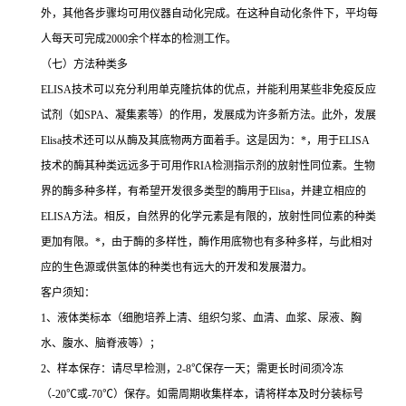
外，其他各步骤均可用仪器自动化完成。在这种自动化条件下，平均每
人每天可完成
2000
余个样本的检测工作。
（七）方法种类多
ELISA
技术可以充分利用单克隆抗体的优点，并能利用某些非免疫反应
试剂（如
SPA
、凝集素等）的作用，发展成为许多新方法。此外，发展
Elisa
技术还可以从酶及其底物两方面着手。这是因为：
*
，用于
ELISA
技术的酶其种类远远多于可用作
RIA
检测指示剂的放射性同位素。生物
界的酶多种多样，有希望开发很多类型的酶用于
Elisa
，并建立相应的
ELISA
方法。相反，自然界的化学元素是有限的，放射性同位素的种类
更加有限。
*
，由于酶的多样性，酶作用底物也有多种多样，与此相对
应的生色源或供氢体的种类也有远大的开发和发展潜力。
客户须知：
1
、液体类标本（细胞培养上清、组织匀浆、血清、血浆、尿液、胸
水、腹水、脑脊液等）；
2
、样本保存：请尽早检测，
2-8
℃
保存一天；需更长时间须冷冻
（
-20
℃
或
-70
℃
）保存。如需周期收集样本，请将样本及时分装标号