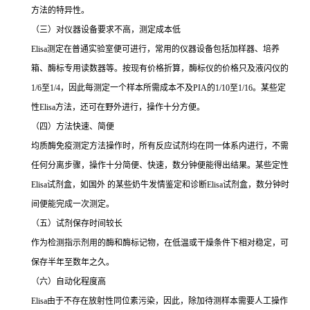
方法的特异性。
（三）对仪器设备要求不高，测定成本低
Elisa
测定在普通实验室便可进行，常用的仪器设备包括加样器、培养
箱、酶标专用读数器等。按现有价格折算，酶标仪的价格只及液闪仪的
1/6
至
1/4
，因此每测定一个样本所需成本不及
PIA
的
1/10
至
1/16
。某些定
性
Elisa
方法，还可在野外进行，操作十分方便。
（四）方法快速、简便
均质酶免疫测定方法操作时，所有反应试剂均在同一体系内进行，不需
任何分离步骤，操作十分简便、快速，数分钟便能得出结果。某些定性
Elisa
试剂盒，如国外 的某些奶牛发情鉴定和诊断
Elisa
试剂盒，数分钟时
间便能完成一次测定。
（五）试剂保存时间较长
作为检测指示剂用的酶和酶标记物，在低温或干燥条件下相对稳定，可
保存半年至数年之久。
（六）自动化程度高
Elisa
由于不存在放射性同位素污染，因此，除加待测样本需要人工操作