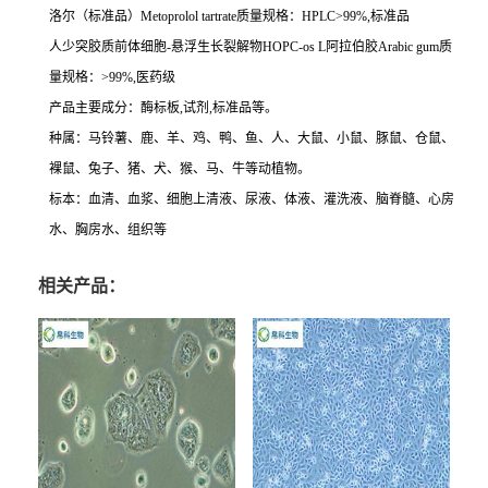
洛尔（标准品）
Metoprolol tartrate
质量规格：
HPLC>99%,
标准品
人少突胶质前体细胞
-
悬浮生长裂解物
HOPC-os L
阿拉伯胶
Arabic gum
质
量规格：
>99%,
医药级
产品主要成分：酶标板
,
试剂
,
标准品等。
种属：马铃薯、鹿、羊、鸡、鸭、鱼、人、大鼠、小鼠、豚鼠、仓鼠、
裸鼠、兔子、猪、犬、猴、马、牛等动植物。
标本：血清、血浆、细胞上清液、尿液、体液、灌洗液、脑脊髓、心房
水、胸房水、组织等
相关产品：