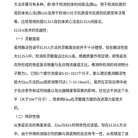
方法步骤可有多种。即
:
用于检测抗体的间接法
(
图
a)
、用于检测抗原的
双抗体夹心法
(
图
b)
以及用于检测小分子抗原或半抗原的抗原竞争法等
等。比较常用的是
ELISA
双抗体夹心法及
ELISA
间接法。
ELISA
技术的优越性：
（一）灵敏度高
虽然酶活性调节
ELISA
方法的灵敏度目前并不十分理想，但在酶活性放
大
ELISA
中，检测的灵敏度远比
RIA
高。根据质量作用定律。即免疫反
应所形成的免疫复合物量与反应物浓度成正比。推测所检测的待测物分
子数为
1
。已知
1
个摩尔浓度含
6.02×1023
个分子，那么理论推测酶活性
放大
Elisa
方法的
zui
低检测限可达
1.7×10-24mol/L
。虽然在实际应用中由
于反应条件和试剂纯度以及仪器精度等因素的影响，往往达不到这个水
平（大于
104
个分子），但表明
Elisa
在灵敏度方面的改进潜力是很大
的。
（二）特异性强
从免疫反应的角度来说，
Elisa
与
RIA
的特异性应该是。但在
ELISA
方法
中，由于作用检测指示剂的酶与其底物的反应有专一性，从而增加了该