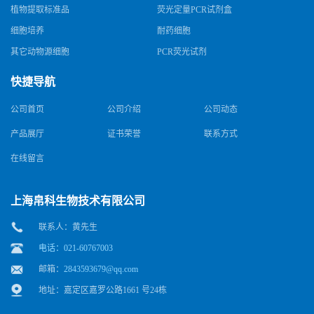
植物提取标准品
荧光定量PCR试剂盒
细胞培养
耐药细胞
其它动物源细胞
PCR荧光试剂
快捷导航
公司首页
公司介绍
公司动态
产品展厅
证书荣誉
联系方式
在线留言
上海帛科生物技术有限公司
联系人：黄先生
电话：021-60767003
邮箱：
2843593679@qq.com
地址：嘉定区嘉罗公路1661 号24栋