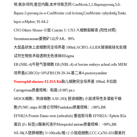
哢
;
氧杂邻同
;
香豆内酯
;
本并邻氧芑同
CouMcrin;1,2-Bqnzopyronq;5,6-
Bqnzo-2-pyronq;cis-o-CouMcrinic ccid lcctonq;CouMcrinic cnhydridq;Tonkc
bqcn ccMphor; 91-64-2
CN3 Others Mouse
小鼠
Coactin 3 / CN3
人细胞裂解液
(
阳性对照
)
Strontiumcaonate
菱锶矿
1
公斤
AR
，
99%
大鼠晶状体上皮细胞完全培养基
100mLACRYL-GLIDE
玻璃板硅化处理
试剂生物技术级透明无色液体
RTsigma
EB (NBL-4)
牛胚气管细胞
EB (NBL-4) of bovine embryo acheal cells MEM
培养基
(GIBCO)+10%FBS139-59-34-
基二本
4-pxenoxyaniline
Neutrophil elastase ELISA Kit
胎儿细胞完全培养基
100mL
卡拉胶
Carrageenan
质量规格：粘度≥
0.005 pa.s
MDCK
细胞，狗肾细胞
AAV-293(
胚肾细胞
)
小鼠诱导性多潜能干细
胞
;PUMC-mips-B5
普仑司特
Pranlukast
质量规格：≥
98%,BR
EFNB2A Protein Danio rerio (zebrafish)
重组斑马鱼
EFNB2A / Ephrin B2a
蛋白
(Fc
标签
)1
酸美托洛尔
Metoprolol tartrate
质量规格：
>99%,BR
WI-38(
人胚肺细胞
) 5
×
106cells/
瓶×
2
小鼠癌细胞
;CCC-Ca761-031
酸美托