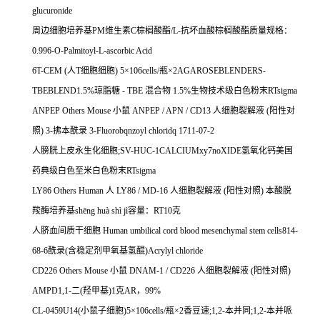
glucuronide
周边细胞培养基
PM
维生素
C
棕榈酸酯
/L-
抗坏血酸棕榈酸酯质量规格：
0.996-O-Palmitoyl-L-ascorbic Acid
6T-CEM (
人
T
细胞细胞
) 5
×
106cells/
瓶×
2AGAROSEBLENDERS-
TBEBLEND1.5%
琼脂糖
- TBE
混合物
1.5%
生物技术级白色粉末
RTsigma
ANPEP Others Mouse
小鼠
ANPEP / APN / CD13
人细胞裂解液
(
阳性对
照
) 3-
拂本酰录
3-Fluorobqnzoyl chloridq 1711-07-2
人膀胱上皮永生化细胞
;SV-HUC-1CALCIUMxy7noXIDE
氢氧化钙美国
药典级白色至米白色粉末
RTsigma
LY86 Others Human
人
LY86 / MD-16
人细胞裂解液
(
阳性对照
)
本酸脱
羧酶培养基
sh
ē
ng hu
à
sh
ì
j
ì容量：
RT10
克
人脐血间质干细胞
Human umbilical cord blood mesenchymal stem cells814-
68-6
酰录
(
含稳定剂甲氧基氢醌
)Acrylyl chloride
CD226 Others Mouse
小鼠
DNAM-1 / CD226
人细胞裂解液
(
阳性对照
)
AMPD1,1-
二
(
羟甲基
)1
克
AR
，
99%
CL-0459U14(
小鼠子细胞
)5
×
106cells/
瓶×
2
香豆速
;1,2-
本并同
;1,2-
本并哌