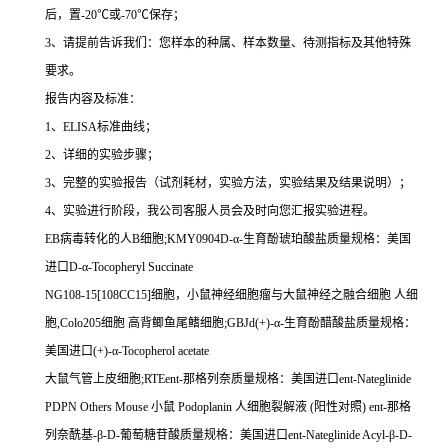
后，置
-20
℃
或
-70
℃
保存；
3
、请提前告诉我们：您样本的种属、样本数量、待测指标及其他特殊
要求。
报告内容及标准：
1
、
ELISA
标准曲线；
2
、详细的实验步骤；
3
、完整的实验报告（试剂耗材，实验方法，实验结果及结果说明）；
4
、实验进行阶段，我公司客服人员会及时向您汇报实验进程。
EB
病毒转化的人
B
细胞
;KMY0904D-
α
-
生育酚琥珀酸盐质量规格：美国
进口
D-
α
-Tocopheryl Succinate
NG108-15[108CC15]
细胞，小鼠神经细胞瘤与大鼠神经之融合细胞
人细
胞
,Colo205
细胞
高背鲫鱼尾鳍细胞
;GBJd(+)-
α
-
生育酚醋酸盐质量规格：
美国进口
(+)-
α
-Tocopherol acetate
大鼠气管上皮细胞
;RTEent-
那格列奈质量规格：美国进口
ent-Nateglinide
PDPN Others Mouse
小鼠
Podoplanin
人细胞裂解液
(
阳性对照
) ent-
那格
列奈酰基
-
β
-D-
葡萄糖苷酸质量规格：美国进口
ent-Nateglinide Acyl-
β
-D-