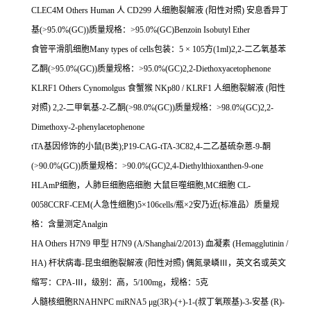
CLEC4M Others Human
人
CD299
人细胞裂解液
(
阳性对照
)
安息香异丁
基
(>95.0%(GC))
质量规格：
>95.0%(GC)Benzoin Isobutyl Ether
食管平滑肌细胞
Many types of cells
包装：
5
×
105
方
(1ml)2,2-
二乙氧基苯
乙酮
(>95.0%(GC))
质量规格：
>95.0%(GC)2,2-Diethoxyacetophenone
KLRF1 Others Cynomolgus
食蟹猴
NKp80 / KLRF1
人细胞裂解液
(
阳性
对照
) 2,2-
二甲氧基
-2-
乙酮
(>98.0%(GC))
质量规格：
>98.0%(GC)2,2-
Dimethoxy-2-phenylacetophenone
tTA
基因修饰的小鼠
(B
类
);P19-CAG-tTA-3C82,4-
二乙基硫杂蒽
-9-
酮
(>90.0%(GC))
质量规格：
>90.0%(GC)2,4-Diethylthioxanthen-9-one
HLAmP
细胞，人肺巨细胞癌细胞
大鼠巨噬细胞
,MC
细胞
CL-
0058CCRF-CEM(
人急性细胞
)5
×
106cells/
瓶×
2
安乃近
(
标准品）质量规
格：含量测定
Analgin
HA Others H7N9
甲型
H7N9 (A/Shanghai/2/2013)
血凝素
(Hemagglutinin /
HA)
杆状病毒
-
昆虫细胞裂解液
(
阳性对照
)
偶氮录嶙Ⅲ，英文名或英文
缩写：
CPA-
Ⅲ，级别：高，
5/100mg
，规格：
5
克
人髓核细胞
RNAHNPC miRNA5
μ
g(3R)-(+)-1-(
叔丁氧羰基
)-3-
安基
(R)-