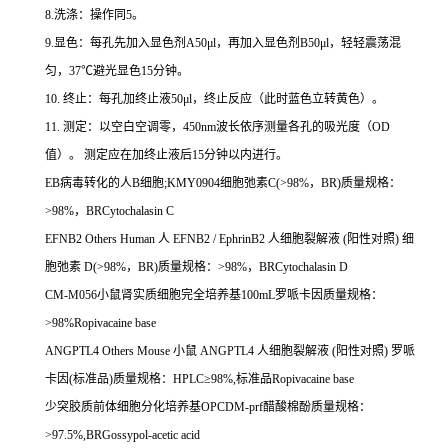
8.
洗涤：操作同
5
。
9.
显色：每孔先加入显色剂
A50μl
，再加入显色剂
B50μl
，轻轻震荡混
匀，
37
℃
避光显色
15
分钟。
10.
终止：每孔加终止液
50μl
，终止反应（此时蓝色立转黄色）。
11.
测定：以空白空调零，
450nm
波长依序测量各孔的吸光度（
OD
值）。
测定应在加终止液后
15
分钟以内进行。
EB
病毒转化的人
B
细胞
;KMY0904
细胞弛素
C(>98%
，
BR)
质量规格：
>98%
，
BRCytochalasin C
EFNB2 Others Human
人
EFNB2 / EphrinB2
人细胞裂解液
(
阳性对照
)
细
胞弛素
D(>98%
，
BR)
质量规格：
>98%
，
BRCytochalasin D
CM-M056
小鼠肾实质细胞完全培养基
100mL
罗哌卡因质量规格：
>98%Ropivacaine base
ANGPTL4 Others Mouse
小鼠
ANGPTL4
人细胞裂解液
(
阳性对照
)
罗哌
卡因
(
标准品
)
质量规格：
HPLC
≥
98%,
标准品
Ropivacaine base
少突胶质前体细胞分化培养基
OPCDM-prf
醋酸棉酚质量规格：
>97.5%,BRGossypol-acetic acid