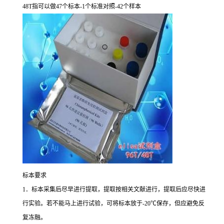
48T
指可以做
47
个标本
-1
个标准对照
-42
个样本
标本要求
1
．标本采集后尽早进行提取，提取按相关文献进行，提取后应尽快进
行实验。若不能马上进行试验，可将标本放于
-20
℃
保存，但应避免反
复冻融。