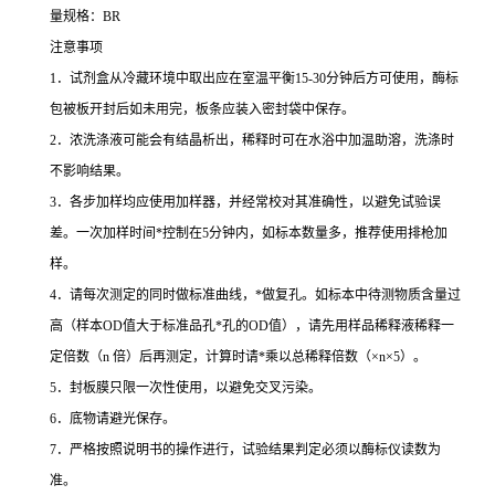
量规格：
BR
注意事项
1
．试剂盒从冷藏环境中取出应在室温平衡
15-30
分钟后方可使用，酶标
包被板开封后如未用完，板条应装入密封袋中保存。
2
．浓洗涤液可能会有结晶析出，稀释时可在水浴中加温助溶，洗涤时
不影响结果。
3
．各步加样均应使用加样器，并经常校对其准确性，以避免试验误
差。一次加样时间
*
控制在
5
分钟内，如标本数量多，推荐使用排枪加
样。
4
．请每次测定的同时做标准曲线，
*
做复孔。如标本中待测物质含量过
高（样本
OD
值大于标准品孔
*
孔的
OD
值），请先用样品稀释液稀释一
定倍数（
n
倍）后再测定，计算时请
*
乘以总稀释倍数（
×n×5
）。
5
．封板膜只限一次性使用，以避免交叉污染。
6
．底物请避光保存。
7
．严格按照说明书的操作进行，试验结果判定必须以酶标仪读数为
准。