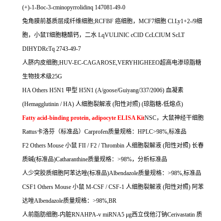
(+)-1-Boc-3-cminopyrrolidinq 147081-49-0
兔角膜前基质层成纤维细胞
;RCFBF
癌细胞，
MCF7
细胞
Cl.Ly1+2-/9
细
胞，小鼠
T
细胞糖醋钙，二水
LqVULINIC cCID CcLCIUM ScLT
DIHYDRcTq 2743-49-7
人脐内皮细胞
;HUV-EC-CAGAROSE,VERYHIGHEEO
超高电渗琼脂糖
生物技术级
25G
HA Others H5N1
甲型
H5N1 (A/goose/Guiyang/337/2006)
血凝素
(Hemagglutinin / HA)
人细胞裂解液
(
阳性对照
) (
琼脂糖
-
低熔点
)
Fatty acid-binding protein, adipocyte ELISA Kit
NSC
，大鼠神经干细胞
Rattus
卡洛芬（标准品）
Carprofen
质量规格：
HPLC>98%,
标准品
F2 Others Mouse
小鼠
FII / F2 / Thrombin
人细胞裂解液
(
阳性对照
)
长春
质碱
(
标准品
)Catharanthine
质量规格：
>98%
，分析标准品
人少突胶质细胞阿苯达唑
(
标准品
)Albendazole
质量规格：
>98%,
标准品
CSF1 Others Mouse
小鼠
M-CSF / CSF-1
人细胞裂解液
(
阳性对照
)
阿苯
达唑
Albendazole
质量规格：
>98%,BR
人前脂肪细胞
-
内脏
RNAHPA-v miRNA5
μ
g
西立伐他汀钠
Cerivastatin
质