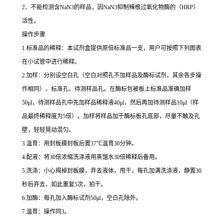
2
．不能检测含
NaN3
的样品，因
NaN3
抑制辣根过氧化物酶的（
HRP
）
活性。
操作步骤
1.
标准品的稀释：本试剂盒提供原倍标准品一支，用户可按照下列图表
在小试管中进行稀释。
2.
加样：分别设空白孔（空白对照孔不加样品及酶标试剂，其余各步操
作相同）、标准孔、待测样品孔。在酶标包被板上标准品准确加样
50μl
，待测样品孔中先加样品稀释液
40μl
，然后再加待测样品
10μl
（样
品最终稀释度为
5
倍）。加样将样品加于酶标板孔底部，尽量不触及孔
壁，轻轻晃动混匀。
3.
温育：用封板膜封板后置
37
℃
温育
30
分钟。
4.
配液：将
30
倍浓缩洗涤液用蒸馏水
30
倍稀释后备用。
5.
洗涤：小心揭掉封板膜，弃去液体，甩干，每孔加满洗涤液，静置
30
秒后弃去，如此重复
5
次，拍干。
6.
加酶：每孔加入酶标试剂
50μl
，空白孔除外。
7.
温育：操作同
3
。