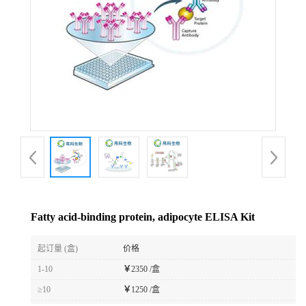
Fatty acid-binding protein, adipocyte ELISA Kit
起订量 (盒)
价格
1-10
￥
2350 /盒
≥10
￥
1250 /盒