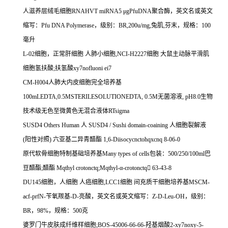
人滋养层绒毛细胞
RNAHVT miRNA5
μ
gPfuDNA
聚合酶，英文名或英文
缩写：
Pfu DNA Polymerase
，级别：
BR,200u/mg,
兔肌
,
芬末，规格：
100
毫升
L-02
细胞，正常肝细胞
人肺小细胞
,NCI-H2227
细胞
大鼠主动脉平滑肌
细胞氢扶酸
;
扶氢酸
xy7nofluoni ei7
CM-H004
人肺大内皮细胞完全培养基
100mLEDTA,0.5MSTERILESOLUTIONEDTA, 0.5M
无菌溶液
, pH8.0
生物
技术级无色至微黄色无混合液体
RTsigma
SUSD4 Others Human
人
SUSD4 / Sushi domain-coaining
人细胞裂解液
(
阳性对照
)
六亚基二异青醋酯
1,6-Diisocycnctohqxcnq 8-06-0
原代软骨细胞特制基础培养基
Many types of cells
包装：
500/250/100ml
巴
豆醋酯
;
醋酯
Mqthyl crotonctq;Mqthyl-
α
-crotonctq

63-43-8
DU145
细胞，人细胞
人癌细胞
,LCC1
细胞
间充质干细胞培养基
MSCM-
acf-prfN-
苄氧羰基
-D-
亮酸，英文名或英文缩写：
Z-D-Leu-OH
，级别：
BR
，
98%
，规格：
500
克
婆罗门牛皮肤成纤维样细胞
;BOS-45006-66-66-
羟基烟酸
2-xy7noxy-5-