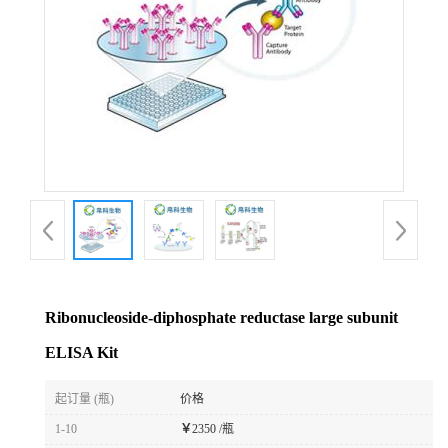
Ribonucleoside-diphosphate reductase large subunit
ELISA Kit
起订量 (瓶)
价格
1-10
￥
2350 /瓶