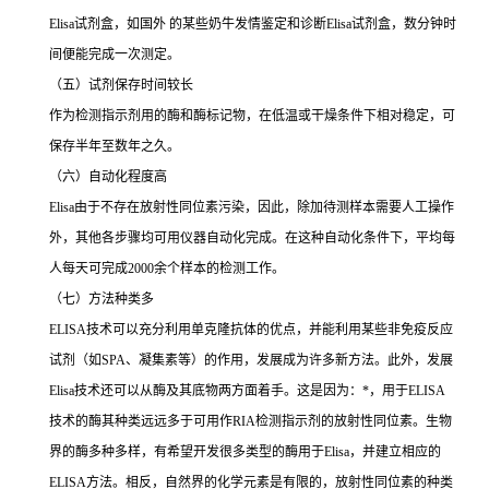
Elisa
试剂盒，如国外 的某些奶牛发情鉴定和诊断
Elisa
试剂盒，数分钟时
间便能完成一次测定。
（五）试剂保存时间较长
作为检测指示剂用的酶和酶标记物，在低温或干燥条件下相对稳定，可
保存半年至数年之久。
（六）自动化程度高
Elisa
由于不存在放射性同位素污染，因此，除加待测样本需要人工操作
外，其他各步骤均可用仪器自动化完成。在这种自动化条件下，平均每
人每天可完成
2000
余个样本的检测工作。
（七）方法种类多
ELISA
技术可以充分利用单克隆抗体的优点，并能利用某些非免疫反应
试剂（如
SPA
、凝集素等）的作用，发展成为许多新方法。此外，发展
Elisa
技术还可以从酶及其底物两方面着手。这是因为：
*
，用于
ELISA
技术的酶其种类远远多于可用作
RIA
检测指示剂的放射性同位素。生物
界的酶多种多样，有希望开发很多类型的酶用于
Elisa
，并建立相应的
ELISA
方法。相反，自然界的化学元素是有限的，放射性同位素的种类