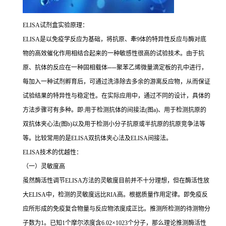
ELISA
试剂盒实验原理：
ELISA
是以免疫学反应为基础，将抗原、牽
9
体的特异性反应与酶对底
物的高效催化作用相结合起来的一种敏感性很高的试验技术。由于抗
原、抗体的反应在一种固相载体
──
聚苯乙烯微量滴定板的孔中进行，
每加入一种试剂孵育后，可通过洗涤除去多余的游离反应物，从而保证
试验结果的特异性与稳定性。在实际应用中，通过不同的设计，具体的
方法步骤可有多种。即
:
用于检测抗体的间接法
(
图
a)
、用于检测抗原的
双抗体夹心法
(
图
b)
以及用于检测小分子抗原或半抗原的抗原竞争法等
等。比较常用的是
ELISA
双抗体夹心法及
ELISA
间接法。
ELISA
技术的优越性：
（一）灵敏度高
虽然酶活性调节
ELISA
方法的灵敏度目前并不十分理想，但在酶活性放
大
ELISA
中，检测的灵敏度远比
RIA
高。根据质量作用定律。即免疫反
应所形成的免疫复合物量与反应物浓度成正比。推测所检测的待测物分
子数为
1
。已知
1
个摩尔浓度含
6.02×1023
个分子，那么理论推测酶活性