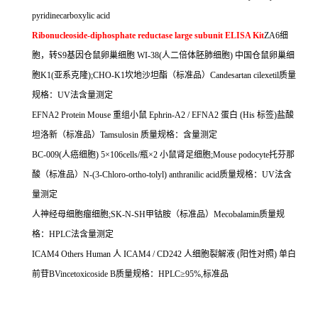
pyridinecarboxylic acid
Ribonucleoside-diphosphate reductase large subunit ELISA Kit
ZA6
细
胞，转
S9
基因仓鼠卵巢细胞
WI-38(
人二倍体胚肺细胞
)
中国仓鼠卵巢细
胞
K1(
亚系克隆
);CHO-K1
坎地沙坦酯（标准品）
Candesartan cilexetil
质量
规格：
UV
法含量测定
EFNA2 Protein Mouse
重组小鼠
Ephrin-A2 / EFNA2
蛋白
(His
标签
)
盐酸
坦洛新（标准品）
Tamsulosin
质量规格：含量测定
BC-009(
人癌细胞
) 5
×
106cells/
瓶×
2
小鼠肾足细胞
;Mouse podocyte
托芬那
酸（标准品）
N-(3-Chloro-ortho-tolyl) anthranilic acid
质量规格：
UV
法含
量测定
人神经母细胞瘤细胞
;SK-N-SH
甲钴胺（标准品）
Mecobalamin
质量规
格：
HPLC
法含量测定
ICAM4 Others Human
人
ICAM4 / CD242
人细胞裂解液
(
阳性对照
)
单白
前苷
BVincetoxicoside B
质量规格：
HPLC
≥
95%,
标准品