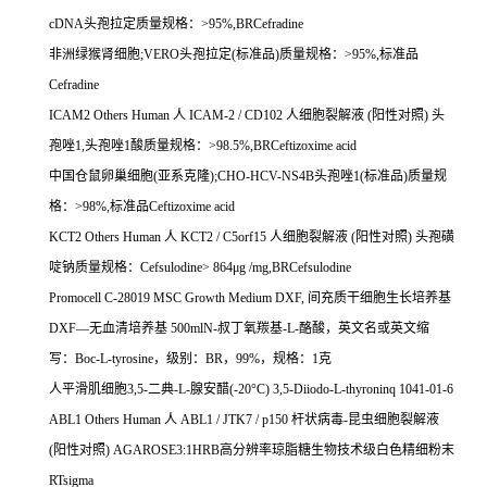
cDNA
头孢拉定质量规格：
>95%,BRCefradine
非洲绿猴肾细胞
;VERO
头孢拉定
(
标准品
)
质量规格：
>95%,
标准品
Cefradine
ICAM2 Others Human
人
ICAM-2 / CD102
人细胞裂解液
(
阳性对照
)
头
孢唑
1,
头孢唑
1
酸质量规格：
>98.5%,BRCeftizoxime acid
中国仓鼠卵巢细胞
(
亚系克隆
);CHO-HCV-NS4B
头孢唑
1(
标准品
)
质量规
格：
>98%,
标准品
Ceftizoxime acid
KCT2 Others Human
人
KCT2 / C5orf15
人细胞裂解液
(
阳性对照
)
头孢磺
啶钠质量规格：
Cefsulodine> 864
μ
g /mg,BRCefsulodine
Promocell C-28019 MSC Growth Medium DXF,
间充质干细胞生长培养基
DXF
—无血清培养基
500mlN-
叔丁氧羰基
-L-
酪酸，英文名或英文缩
写：
Boc-L-tyrosine
，级别：
BR
，
99%
，规格：
1
克
人平滑肌细胞
3,5-
二典
-L-
腺安醋
(-20
°
C) 3,5-Diiodo-L-thyroninq 1041-01-6
ABL1 Others Human
人
ABL1 / JTK7 / p150
杆状病毒
-
昆虫细胞裂解液
(
阳性对照
) AGAROSE3:1HRB
高分辨率琼脂糖生物技术级白色精细粉末
RTsigma