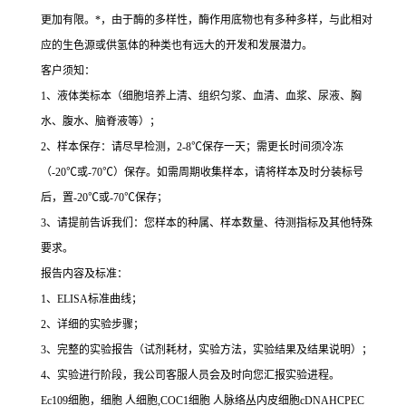
更加有限。
*
，由于酶的多样性，酶作用底物也有多种多样，与此相对
应的生色源或供氢体的种类也有远大的开发和发展潜力。
客户须知：
1
、液体类标本（细胞培养上清、组织匀浆、血清、血浆、尿液、胸
水、腹水、脑脊液等）；
2
、样本保存：请尽早检测，
2-8
℃
保存一天；需更长时间须冷冻
（
-20
℃
或
-70
℃
）保存。如需周期收集样本，请将样本及时分装标号
后，置
-20
℃
或
-70
℃
保存；
3
、请提前告诉我们：您样本的种属、样本数量、待测指标及其他特殊
要求。
报告内容及标准：
1
、
ELISA
标准曲线；
2
、详细的实验步骤；
3
、完整的实验报告（试剂耗材，实验方法，实验结果及结果说明）；
4
、实验进行阶段，我公司客服人员会及时向您汇报实验进程。
Ec109
细胞，细胞
人细胞
,COC1
细胞
人脉络丛内皮细胞
cDNAHCPEC