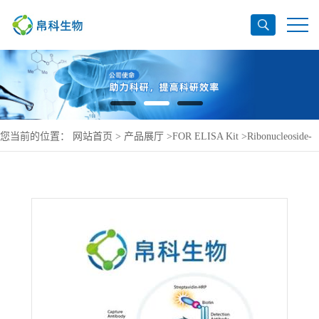
您当前的位置：
网站首页
>
产品展厅
>
FOR ELISA Kit
>
Ribonucleoside-
diphosphate reductase large subunit ELISA Kit