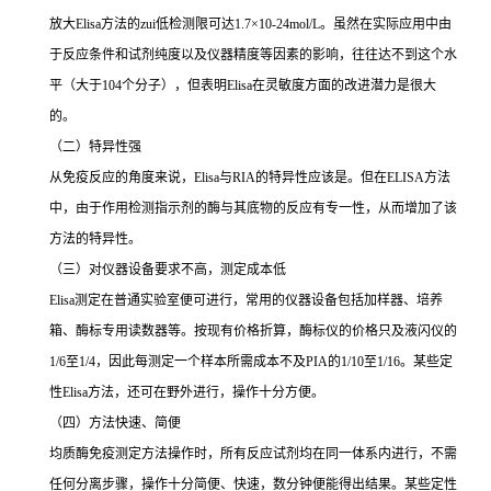
放大
Elisa
方法的
zui
低检测限可达
1.7×10-24mol/L
。虽然在实际应用中由
于反应条件和试剂纯度以及仪器精度等因素的影响，往往达不到这个水
平（大于
104
个分子），但表明
Elisa
在灵敏度方面的改进潜力是很大
的。
（二）特异性强
从免疫反应的角度来说，
Elisa
与
RIA
的特异性应该是。但在
ELISA
方法
中，由于作用检测指示剂的酶与其底物的反应有专一性，从而增加了该
方法的特异性。
（三）对仪器设备要求不高，测定成本低
Elisa
测定在普通实验室便可进行，常用的仪器设备包括加样器、培养
箱、酶标专用读数器等。按现有价格折算，酶标仪的价格只及液闪仪的
1/6
至
1/4
，因此每测定一个样本所需成本不及
PIA
的
1/10
至
1/16
。某些定
性
Elisa
方法，还可在野外进行，操作十分方便。
（四）方法快速、简便
均质酶免疫测定方法操作时，所有反应试剂均在同一体系内进行，不需
任何分离步骤，操作十分简便、快速，数分钟便能得出结果。某些定性