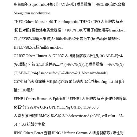
狗肾细胞
;Super Tube
沙格列汀
/
沙克列汀质量规格：
>98%,BR,
单水合物
Saxagliptin monohydrate
THPO Others Mouse
小鼠
Thrombopoietin / THPO / TPO
人细胞裂解液
(
阳性对照
)
更昔洛韦质量规格：
>98.5%,BR,
可用于细胞培养
Ganciclovir
CL-0223SW480(
人细胞
)5
×
106cells/
瓶×
2
更昔洛韦
(
标准品
)
质量规格：
HPLC>98.5%,
标准品
Ganciclovir
GPR37 Others Human
人
GPR37
人细胞裂解液
(
阳性对照
) ABD-F[=4-
(
氨磺酰
)-7-
氟
-2,1,3-
苯并恶二唑
](>98.0%(N)(T))
质量规格：
>98.0%(N)
(T)ABD-F [=4-(Aminosulfonyl)-7-fluoro-2,1,3-benzoxadiazole]
C57
小鼠色素瘤瘤株
;ME (Me)5%
度葡萄糖肉汤培养基
sh
ē
ng hu
à
sh
ì
j
ì容
量：
100
毫升
EFNB1 Others Human
人
EphrinB1 / EFNB1
人细胞裂解液
(
阳性对照
)
氧
化石竹
1
≥
99.0% CcRYOPHYLLqNq OXIDq 1139-30-6
人肾系膜细胞
HRMC
吲哚乙酸
3-Indoleacetic acid (
≥
98%, cell cultu... 87-
51-4 5G
核酸衍生物
IFNG Others Ferret
雪貂
IFNG / Ierferon Gamma
人细胞裂解液
(
阳性对