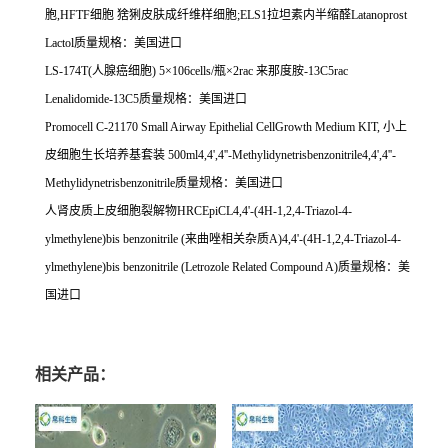
胞
,HFTF
细胞
猞猁皮肤成纤维样细胞
;ELS1
拉坦素内半缩醛
Latanoprost
Lactol
质量规格：美国进口
LS-174T(
人腺癌细胞
) 5
×
106cells/
瓶×
2rac
来那度胺
-13C5rac
Lenalidomide-13C5
质量规格：美国进口
Promocell C-21170 Small Airway Epithelial CellGrowth Medium KIT,
小上
皮细胞生长培养基套装
500ml4,4',4''-Methylidynetrisbenzonitrile4,4',4''-
Methylidynetrisbenzonitrile
质量规格：美国进口
人肾皮质上皮细胞裂解物
HRCEpiCL4,4'-(4H-1,2,4-Triazol-4-
ylmethylene)bis benzonitrile (
来曲唑相关杂质
A)4,4'-(4H-1,2,4-Triazol-4-
ylmethylene)bis benzonitrile (Letrozole Related Compound A)
质量规格：美
国进口
相关产品：