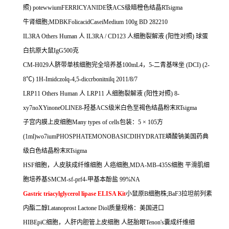
照
) potewwiumFERRICYANIDE
铁
ACS
级暗橙色结晶
RTsigma
牛肾细胞
;MDBKFolicacidCaseiMedium 100g BD 282210
IL3RA Others Human
人
IL3RA / CD123
人细胞裂解液
(
阳性对照
)
球蛋
白抗原大鼠
IgG500
克
CM-H029
人脐带单核细胞完全培养基
100mL4
，
5-
二青基咪坐
(DCI) (2-
8
℃
) 1H-Imidczolq-4,5-diccrbonitnilq 2011/8/7
LRP11 Others Human
人
LRP11
人细胞裂解液
(
阳性对照
) 8-
xy7noXYinoneOLINE8-
羟基
ACS
级米白色至褐色结晶粉末
RTsigma
子宫内膜上皮细胞
Many types of cells
包装：
5
×
105
方
(1ml)wo7iumPHOSPHATEMONOBASICDIHYDRATE
嶙酸钠美国药典
级白色结晶粉末
RTsigma
HSF
细胞，人皮肤成纤维细胞
人癌细胞
,MDA-MB-435S
细胞
平滑肌细
胞培养基
SMCM-sf-prf4-
甲基本酚盐
99%NA
Gastric triacylglycerol lipase ELISA Kit
小鼠原
B
细胞株
;BaF3
拉坦前列素
内酯二醇
Latanoprost Lactone Diol
质量规格：美国进口
HIBEpiC
细胞，人肝内胆管上皮细胞
人胚胎眼
Tenon's
囊成纤维细