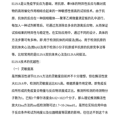
ELISA
是以免疫学反应为基础，将抗原、牽
9
体的特异性反应与酶对底
物的高效催化作用相结合起来的一种敏感性很高的试验技术。由于抗
原、抗体的反应在一种固相载体
──
聚苯乙烯微量滴定板的孔中进行，
每加入一种试剂孵育后，可通过洗涤除去多余的游离反应物，从而保证
试验结果的特异性与稳定性。在实际应用中，通过不同的设计，具体的
方法步骤可有多种。即
:
用于检测抗体的间接法
(
图
a)
、用于检测抗原的
双抗体夹心法
(
图
b)
以及用于检测小分子抗原或半抗原的抗原竞争法等
等。比较常用的是
ELISA
双抗体夹心法及
ELISA
间接法。
ELISA
技术的优越性：
（一）灵敏度高
虽然酶活性调节
ELISA
方法的灵敏度目前并不十分理想，但在酶活性放
大
ELISA
中，检测的灵敏度远比
RIA
高。根据质量作用定律。即免疫反
应所形成的免疫复合物量与反应物浓度成正比。推测所检测的待测物分
子数为
1
。已知
1
个摩尔浓度含
6.02×1023
个分子，那么理论推测酶活性
放大
Elisa
方法的
zui
低检测限可达
1.7×10-24mol/L
。虽然在实际应用中由
于反应条件和试剂纯度以及仪器精度等因素的影响，往往达不到这个水