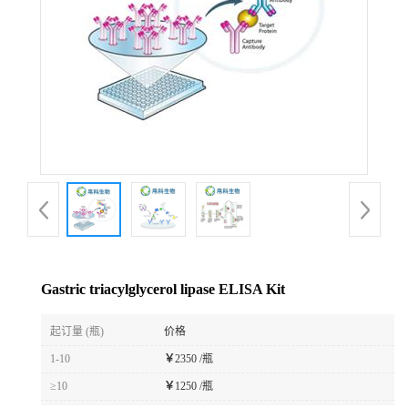
Gastric triacylglycerol lipase ELISA Kit
起订量 (瓶)
价格
1-10
￥
2350 /瓶
≥10
￥
1250 /瓶