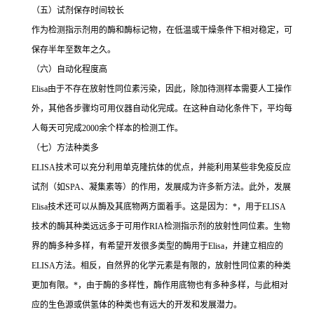
（五）试剂保存时间较长
作为检测指示剂用的酶和酶标记物，在低温或干燥条件下相对稳定，可
保存半年至数年之久。
（六）自动化程度高
Elisa
由于不存在放射性同位素污染，因此，除加待测样本需要人工操作
外，其他各步骤均可用仪器自动化完成。在这种自动化条件下，平均每
人每天可完成
2000
余个样本的检测工作。
（七）方法种类多
ELISA
技术可以充分利用单克隆抗体的优点，并能利用某些非免疫反应
试剂（如
SPA
、凝集素等）的作用，发展成为许多新方法。此外，发展
Elisa
技术还可以从酶及其底物两方面着手。这是因为：
*
，用于
ELISA
技术的酶其种类远远多于可用作
RIA
检测指示剂的放射性同位素。生物
界的酶多种多样，有希望开发很多类型的酶用于
Elisa
，并建立相应的
ELISA
方法。相反，自然界的化学元素是有限的，放射性同位素的种类
更加有限。
*
，由于酶的多样性，酶作用底物也有多种多样，与此相对
应的生色源或供氢体的种类也有远大的开发和发展潜力。