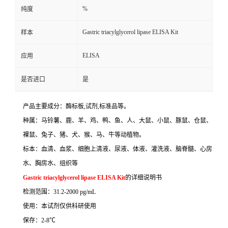
%
纯度
Gastric triacylglycerol lipase ELISA Kit
样本
ELISA
应用
是否进口
是
产品主要成分：酶标板
,
试剂
,
标准品等。
种属：马铃薯、鹿、羊、鸡、鸭、鱼、人、大鼠、小鼠、豚鼠、仓鼠、
裸鼠、兔子、猪、犬、猴、马、牛等动植物。
标本：血清、血浆、细胞上清液、尿液、体液、灌洗液、脑脊髓、心房
水、胸房水、组织等
Gastric triacylglycerol lipase ELISA Kit
的详细说明书
检测范围：
31.2-2000 pg/mL
使用：本试剂仅供科研使用
保存：
2-8
℃