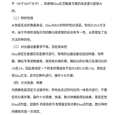
平（大于
104
个分子），但表明
Elisa
在灵敏度方面的改进潜力是很大
的。
（二）特异性强
从免疫反应的角度来说，
Elisa
与
RIA
的特异性应该是。但在
ELISA
方法
中，由于作用检测指示剂的酶与其底物的反应有专一性，从而增加了该
方法的特异性。
（三）对仪器设备要求不高，测定成本低
Elisa
测定在普通实验室便可进行，常用的仪器设备包括加样器、培养
箱、酶标专用读数器等。按现有价格折算，酶标仪的价格只及液闪仪的
1/6
至
1/4
，因此每测定一个样本所需成本不及
PIA
的
1/10
至
1/16
。某些定
性
Elisa
方法，还可在野外进行，操作十分方便。
（四）方法快速、简便
均质酶免疫测定方法操作时，所有反应试剂均在同一体系内进行，不需
任何分离步骤，操作十分简便、快速，数分钟便能得出结果。某些定性
Elisa
试剂盒，如国外 的某些奶牛发情鉴定和诊断
Elisa
试剂盒，数分钟时
间便能完成一次测定。