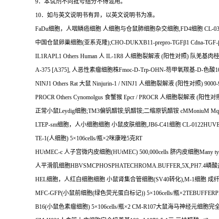
9
．本试剂不同批号组分不得混用。
10
．如与英文说明书有异，以英文说明书为准。
FaDu
细胞，人咽鳞癌细胞
人细胞与仓鼠肺细胞杂交细胞
,FD4
细胞
CL-0
中国仓鼠卵巢细胞
(
亚系克隆
);CHO-DUKXB11-prepro-TGF
β
1 Cdna-TGF-
IL1RAPL1 Others Human
人
IL-1R8
人细胞裂解液
(
阳性对照
)
队羌基肉
A-375 [A375],
人恶性素瘤细胞株
Fmoc-D-Trp-OHN-
芴甲氧羰基
-D-
色酸
1
NINJ1 Others Rat
大鼠
Ninjurin-1 / NINJ1
人细胞裂解液
(
阳性对照
) 9000
PROCR Others Cynomolgus
食蟹猴
Epcr / PROCR
人细胞裂解液
(
阳性对
正常小鼠
Leydig
细胞
;TM3
偏钒醋铵
;
钒醋铵
;
二缩原钒醋铵
cMMoniuM Mqtc
LTEP-sm
细胞，人小细胞细胞
小鼠皮肤细胞
,JB6-C41
细胞
CL-0122HUVE
TE-1(
人细胞
) 5
×
106cells/
瓶×
2
咪康唑
5
克
RT
HUtMEC-c
人子宫微内皮细胞
(HUtMEC) 500,000cells
脐内皮细胞
Many typ
人平滑肌细胞
HBVSMCPHOSPHATECHROMA.BUFFER,5X,PH7.4
嶙酸
HEL
细胞，人红白细胞细胞
小鼠肾集合管细胞
(SV40
转化
),M-1
细胞
成
MFC-GFP(
小鼠前细胞
(
绿色荧光蛋白标记
)) 5
×
106cells/
瓶×
2TEBUFFERP
B16(
小鼠色素瘤细胞
) 5
×
106cells/
瓶×
2 CM-R107
大鼠海马神经元细胞完