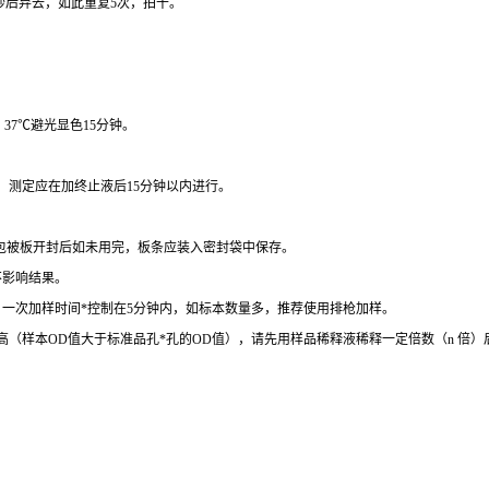
秒后弃去，如此重复
5
次，拍干。
，
37
℃
避光显色
15
分钟。
。
测定应在加终止液后
15
分钟以内进行。
包被板开封后如未用完，板条应装入密封袋中保存。
不影响结果。
。一次加样时间
*
控制在
5
分钟内，如标本数量多，推荐使用排枪加样。
高（样本
OD
值大于标准品孔
*
孔的
OD
值），请先用样品稀释液稀释一定倍数（
n
倍）
。