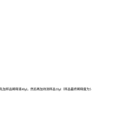
先加样品稀释液
40μl
，然后再加待测样品
10μl
（样品最终稀释度为
5