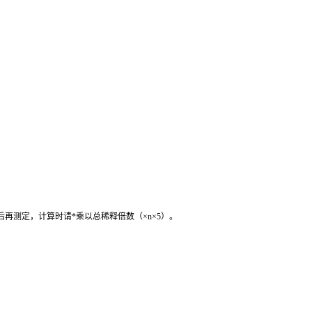
后再测定，计算时请
*
乘以总稀释倍数（
×n×5
）。