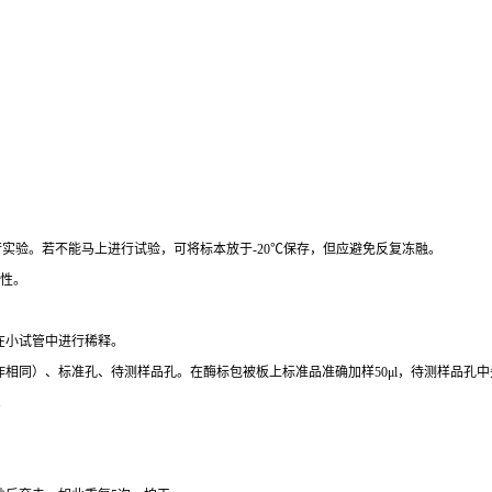
行实验。若不能马上进行试验，可将标本放于
-20
℃
保存，但应避免反复冻融。
性。
在小试管中进行稀释。
作相同）、标准孔、待测样品孔。在酶标包被板上标准品准确加样
50μl
，待测样品孔中
。