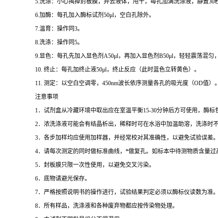
5.
洗涤：小心揭掉封板膜，弃去液体，甩干，每孔加满洗涤液，静置
30
6.
加酶：每孔加入酶标试剂
50μl
，空白孔除外。
7.
温育：操作同
3
。
8.
洗涤：操作同
5
。
9.
显色：每孔先加入显色剂
A50μl
，再加入显色剂
B50μl
，轻轻震荡混匀
10.
终止：每孔加终止液
50μl
，终止反应（此时蓝色立转黄色）。
11.
测定：以空白空调零，
450nm
波长依序测量各孔的吸光度（
OD
值）
注意事项
1
．试剂盒从冷藏环境中取出应在室温平衡
15-30
分钟后方可使用，酶标
2
．浓洗涤液可能会有结晶析出，稀释时可在水浴中加温助溶，洗涤时
3
．各步加样均应使用加样器，并经常校对其准确性，以避免试验误差
4
．请每次测定的同时做标准曲线，
*
做复孔。如标本中待测物质含量过
5
．封板膜只限一次性使用，以避免交叉污染。
6
．底物请避光保存。
7
．严格按照说明书的操作进行，试验结果判定必须以酶标仪读数为准
8
．所有样品，洗涤液和各种废弃物都应按传染物处理。