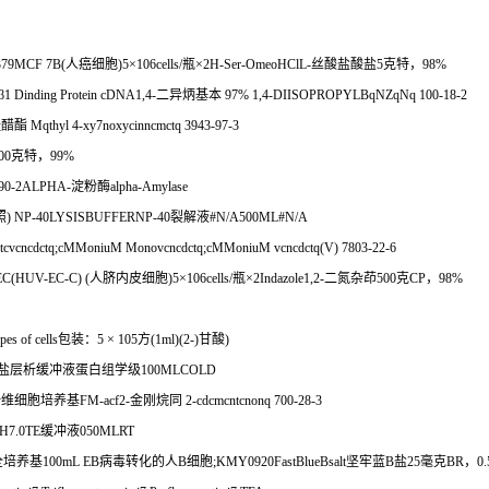
379MCF 7B(
人癌细胞
)5
×
106cells/
瓶×
2H-Ser-OmeoHClL-
丝酸盐酸盐
5
克特，
98%
β
1 Dinding Protein cDNA1,4-
二异炳基本
97% 1,4-DIISOPROPYLBqNZqNq 100-18-2
桂醋酯
Mqthyl 4-xy7noxycinncmctq 3943-97-3
00
克特，
99%
-90-2ALPHA-
淀粉酶
alpha-Amylase
照
) NP-40LYSISBUFFERNP-40
裂解液
#N/A500ML#N/A
vcncdctq;cMMoniuM Monovcncdctq;cMMoniuM vcncdctq(V) 7803-22-6
C(HUV-EC-C) (
人脐内皮细胞
)5
×
106cells/
瓶×
2Indazole1,2-
二氮杂茚
500
克
CP
，
98%
es of cells
包装：
5
×
105
方
(1ml)(2-)
甘酸
)
盐层析缓冲液蛋白组学级
100MLCOLD
纤维细胞培养基
FM-acf2-
金刚烷同
2-cdcmcntcnonq 700-28-3
H7.0TE
缓冲液
050MLRT
全培养基
100mL EB
病毒转化的人
B
细胞
;KMY0920FastBlueBsalt
坚牢蓝
B
盐
25
毫克
BR
，
0