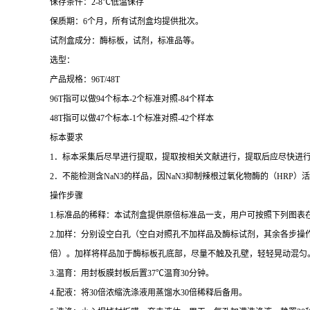
保存条件：
2-8
℃
低温保存
保质期：
6
个月，所有试剂盒均提供批次。
试剂盒成分：酶标板，试剂，标准品等。
选型：
产品规格：
96T/48T
96T
指可以做
94
个标本
-2
个标准对照
-84
个样本
48T
指可以做
47
个标本
-1
个标准对照
-42
个样本
标本要求
1
．标本采集后尽早进行提取，提取按相关文献进行，提取后应尽快进
2
．不能检测含
NaN3
的样品，因
NaN3
抑制辣根过氧化物酶的（
HRP
）活
操作步骤
1.
标准品的稀释：本试剂盒提供原倍标准品一支，用户可按照下列图表
2.
加样：分别设空白孔（空白对照孔不加样品及酶标试剂，其余各步操
倍）。加样将样品加于酶标板孔底部，尽量不触及孔壁，轻轻晃动混匀
3.
温育：用封板膜封板后置
37
℃
温育
30
分钟。
4.
配液：将
30
倍浓缩洗涤液用蒸馏水
30
倍稀释后备用。