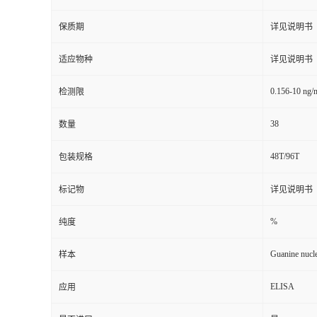
保质期
详见说明书
适应物种
详见说明书
0.156-10 ng/
检测限
38
数量
48T/96T
包装规格
标记物
详见说明书
%
纯度
Guanine nucl
样本
ELISA
应用