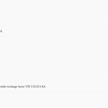
mL
eotide exchange factor VAV3 ELISA Kit