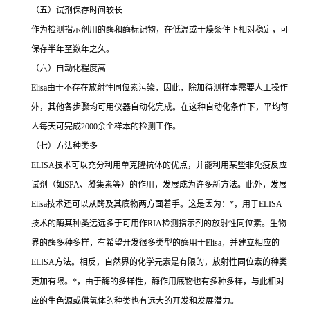
（五）试剂保存时间较长
作为检测指示剂用的酶和酶标记物，在低温或干燥条件下相对稳定，可
保存半年至数年之久。
（六）自动化程度高
Elisa
由于不存在放射性同位素污染，因此，除加待测样本需要人工操作
外，其他各步骤均可用仪器自动化完成。在这种自动化条件下，平均每
人每天可完成
2000
余个样本的检测工作。
（七）方法种类多
ELISA
技术可以充分利用单克隆抗体的优点，并能利用某些非免疫反应
试剂（如
SPA
、凝集素等）的作用，发展成为许多新方法。此外，发展
Elisa
技术还可以从酶及其底物两方面着手。这是因为：
*
，用于
ELISA
技术的酶其种类远远多于可用作
RIA
检测指示剂的放射性同位素。生物
界的酶多种多样，有希望开发很多类型的酶用于
Elisa
，并建立相应的
ELISA
方法。相反，自然界的化学元素是有限的，放射性同位素的种类
更加有限。
*
，由于酶的多样性，酶作用底物也有多种多样，与此相对
应的生色源或供氢体的种类也有远大的开发和发展潜力。