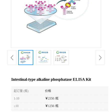
Intestinal-type alkaline phosphatase ELISA Kit
起订量 (瓶)
价格
1-10
￥
2350 /瓶
≥10
￥
1250 /瓶