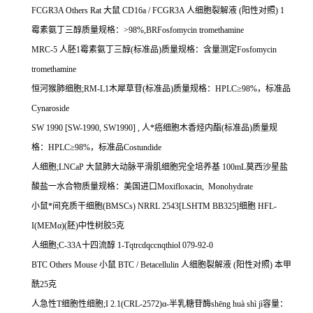
FCGR3A Others Rat
大鼠
CD16a / FCGR3A
人细胞裂解液
(
阳性对照
) 1
霉素氨丁三醇质量规格：
>98%,BRFosfomycin tromethamine
MRC-5
人胚
1
霉素氨丁三醇
(
标准品
)
质量规格：含量测定
Fosfomycin
tromethamine
恒河猴肺细胞
;RM-L1
木犀草苷
(
标准品
)
质量规格：
HPLC
≥
98%
，标准品
Cynaroside
SW 1990 [SW-1990, SW1990] ,
人*癌细胞木香烃内酯
(
标准品
)
质量规
格：
HPLC
≥
98%
，标准品
Costundide
人细胞
;LNCaP
大鼠肺大动脉平滑肌细胞完全培养基
100mL
莫西沙星盐
酸盐一水合物质量规格：美国进口
Moxifloxacin, Monohydrate
小鼠*间充质干细胞
(BMSCs) NRRL 2543[LSHTM BB325]
细胞
HFL-
I(MEM
α
)(
胚
)
中性树胶
5
克
人细胞
;C-33A
十四流醇
1-Tqtrcdqccnqthiol 079-92-0
BTC Others Mouse
小鼠
BTC / Betacellulin
人细胞裂解液
(
阳性对照
)
本甲
酰
25
克
人急性
T
细胞性细胞
;I 2.1(CRL-2572)
α
-
半乳糖苷酶
sh
ē
ng hu
à
sh
ì
j
ì容量：