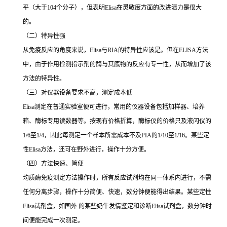
平（大于
104
个分子），但表明
Elisa
在灵敏度方面的改进潜力是很大
的。
（二）特异性强
从免疫反应的角度来说，
Elisa
与
RIA
的特异性应该是。但在
ELISA
方法
中，由于作用检测指示剂的酶与其底物的反应有专一性，从而增加了该
方法的特异性。
（三）对仪器设备要求不高，测定成本低
Elisa
测定在普通实验室便可进行，常用的仪器设备包括加样器、培养
箱、酶标专用读数器等。按现有价格折算，酶标仪的价格只及液闪仪的
1/6
至
1/4
，因此每测定一个样本所需成本不及
PIA
的
1/10
至
1/16
。某些定
性
Elisa
方法，还可在野外进行，操作十分方便。
（四）方法快速、简便
均质酶免疫测定方法操作时，所有反应试剂均在同一体系内进行，不需
任何分离步骤，操作十分简便、快速，数分钟便能得出结果。某些定性
Elisa
试剂盒，如国外 的某些奶牛发情鉴定和诊断
Elisa
试剂盒，数分钟时
间便能完成一次测定。