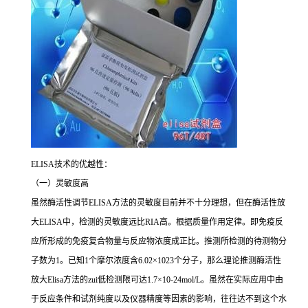
ELISA
技术的优越性：
（一）灵敏度高
虽然酶活性调节
ELISA
方法的灵敏度目前并不十分理想，但在酶活性放
大
ELISA
中，检测的灵敏度远比
RIA
高。根据质量作用定律。即免疫反
应所形成的免疫复合物量与反应物浓度成正比。推测所检测的待测物分
子数为
1
。已知
1
个摩尔浓度含
6.02×1023
个分子，那么理论推测酶活性
放大
Elisa
方法的
zui
低检测限可达
1.7×10-24mol/L
。虽然在实际应用中由
于反应条件和试剂纯度以及仪器精度等因素的影响，往往达不到这个水