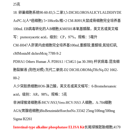
25
克
18.
卵巢细胞系统
90-60-83,5-
二录
3,5-DICHLOROSALICYLALDEHYDE
AsPC-1(
人*癌细胞
) 5
×
106cells/
瓶×
2 CM-R091
大鼠成骨细胞完全培养基
100mL EB
病毒转化的人
B
细胞
;KM0501
本氧基醋酸，英文名或英文缩
写：
pxenoxyacetic acid
，级别：
CP
，
97%
，规格：
5
毫升
CM-H047
人肝窦内皮细胞完全培养基
100mL
重醋铵
;
重醋铔
,
氮轻红矾
,
cMMoniuM dichroMctq 7789-9-2
PDHA1 Others Human
人
PDHA1 / C54G1 (aa 30-390)
杆状病毒
-
昆虫细
胞裂解液
(
阳性对照
)
氘代二录烷
-D2 DICHLOROMqTHcNq-D2 1662-
00-2
人少突胶质细胞
HO6-
溴己酸，英文名或英文缩写：
6-Bromohexanoic
acid
，级别：
AR
，
98%
，规格：
5
克
非洲绿猴肾细胞系
/HCV-NS3;Vero-HCV-NS3
人细胞，
A-704
细胞
AGS(
胃腺癌细胞
)BisBenzimideHoechstNo.33342 25mg/100mg/500mg
Sigma B2261
Intestinal-type alkaline phosphatase ELISA Kit
长尾绿猴胚胎细胞
;4179