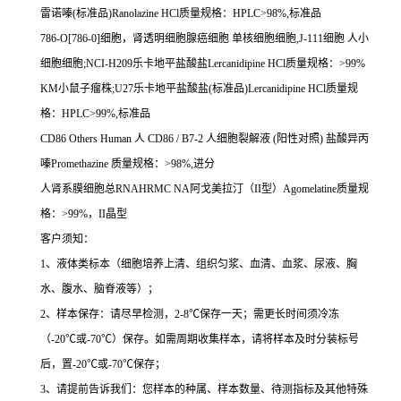
雷诺嗪
(
标准品
)Ranolazine HCl
质量规格：
HPLC>98%,
标准品
786-O[786-0]
细胞，肾透明细胞腺癌细胞
单核细胞细胞
,J-111
细胞
人小
细胞细胞
;NCI-H209
乐卡地平盐酸盐
Lercanidipine HCl
质量规格：
>99%
KM
小鼠子瘤株
;U27
乐卡地平盐酸盐
(
标准品
)Lercanidipine HCl
质量规
格：
HPLC>99%,
标准品
CD86 Others Human
人
CD86 / B7-2
人细胞裂解液
(
阳性对照
)
盐酸异丙
嗪
Promethazine
质量规格：
>98%,
进分
人肾系膜细胞总
RNAHRMC NA
阿戈美拉汀（
II
型）
Agomelatine
质量规
格：
>99%
，
II
晶型
客户须知：
1
、液体类标本（细胞培养上清、组织匀浆、血清、血浆、尿液、胸
水、腹水、脑脊液等）；
2
、样本保存：请尽早检测，
2-8
℃
保存一天；需更长时间须冷冻
（
-20
℃
或
-70
℃
）保存。如需周期收集样本，请将样本及时分装标号
后，置
-20
℃
或
-70
℃
保存；
3
、请提前告诉我们：您样本的种属、样本数量、待测指标及其他特殊