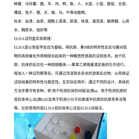
种属：马铃薯、鹿、羊、鸡、鸭、鱼、人、大鼠、小鼠、豚鼠、仓鼠、
裸鼠、兔子、猪、犬、猴、马、牛等动植物。
标本：血清、血浆、细胞上清液、尿液、体液、灌洗液、脑脊髓、心房
水、胸房水、组织等
ELISA
试剂盒实验原理：
ELISA
是以免疫学反应为基础，将抗原、牽
9
体的特异性反应与酶对底
物的高效催化作用相结合起来的一种敏感性很高的试验技术。由于抗
原、抗体的反应在一种固相载体
──
聚苯乙烯微量滴定板的孔中进行，
每加入一种试剂孵育后，可通过洗涤除去多余的游离反应物，从而保证
试验结果的特异性与稳定性。在实际应用中，通过不同的设计，具体的
方法步骤可有多种。即
:
用于检测抗体的间接法
(
图
a)
、用于检测抗原的
双抗体夹心法
(
图
b)
以及用于检测小分子抗原或半抗原的抗原竞争法等
等。比较常用的是
ELISA
双抗体夹心法及
ELISA
间接法。