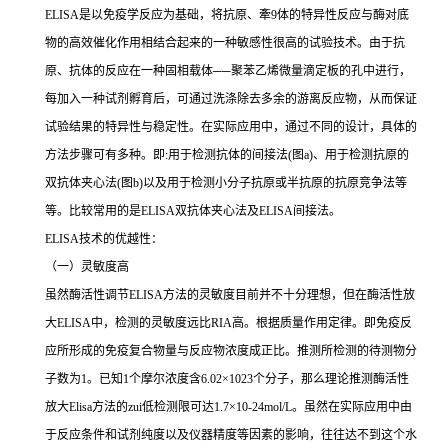
ELISA
是以免疫学反应为基础，将抗原、牽
9
体的特异性反应与酶对底
物的高效催化作用相结合起来的一种敏感性很高的试验技术。由于抗
原、抗体的反应在一种固相载体
──
聚苯乙烯微量滴定板的孔中进行，
每加入一种试剂孵育后，可通过洗涤除去多余的游离反应物，从而保证
试验结果的特异性与稳定性。在实际应用中，通过不同的设计，具体的
方法步骤可有多种。即
:
用于检测抗体的间接法
(
图
a)
、用于检测抗原的
双抗体夹心法
(
图
b)
以及用于检测小分子抗原或半抗原的抗原竞争法等
等。比较常用的是
ELISA
双抗体夹心法及
ELISA
间接法。
ELISA
技术的优越性：
（一）灵敏度高
虽然酶活性调节
ELISA
方法的灵敏度目前并不十分理想，但在酶活性放
大
ELISA
中，检测的灵敏度远比
RIA
高。根据质量作用定律。即免疫反
应所形成的免疫复合物量与反应物浓度成正比。推测所检测的待测物分
子数为
1
。已知
1
个摩尔浓度含
6.02×1023
个分子，那么理论推测酶活性
放大
Elisa
方法的
zui
低检测限可达
1.7×10-24mol/L
。虽然在实际应用中由
于反应条件和试剂纯度以及仪器精度等因素的影响，往往达不到这个水