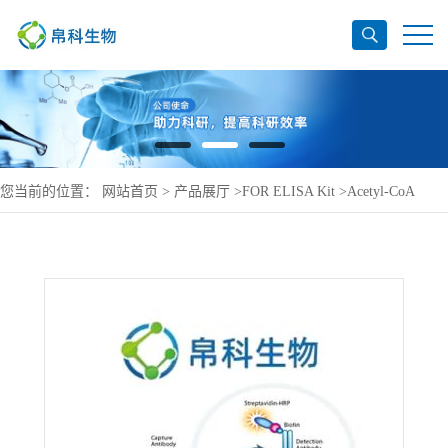
您当前的位置：
网站首页
>
产品展厅
>
FOR ELISA Kit
>
Acetyl-CoA
acetyltransferase, mitochondrial ELISA Kit