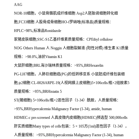
AAG
NOR-10
细胞，小鼠骨骼肌成纤维细胞
Asp2
人胚胎肾细胞转化细
胞
,FC33
细胞
人股骨成骨细胞
HO-f
罗硝唑
(
标准品
)
质量规格：
HPLC>98%,
标准品
Ronidazole
家猪皮肤细胞
;SSC-S1
乙基纤维素质量规格：
CPEthyl cellulose
NOG Others Human
人
Noggin
人细胞裂解液
(
阳性对照
)
维生素
K1
质量
规格：
>98.0%,
油状
Vitamin K1
大鼠肝细胞
;BRL
海沙瑞林质量规格：
>95%,BRHexarelin
PG-LH7
细胞，人肺巨细胞癌
(PG)
的低转移亚系
小鼠胚成纤维包装细
胞
,
ψ
2
细胞
CL-0026ARPE-19(
人视网膜上皮细胞
)5
×
106cells/
瓶×
2
组胺素
5
质量规格：
>95%,BRHistatin 5
ST(
猪细胞
) 5
×
106cells/
瓶×
2
恶性因子（
1-34
）酰胺，人质量规格：
>95%,BRHypercalcemia Malignancy Factor (1-34), amide, human
HDMEC-c pre-screened
人真皮微内皮细胞
(HDMEC)
预选型
500,000cells
肝实质细胞
Many types of cells
包装：
5
×
105
方
(1ml)
恶性因子（
1-34
），
人质量规格：
>95%,BRHypercalcemia Malignancy Factor (1-34), human