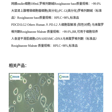
网膜
muller
细胞
100mL
罗格列酮碱
Rosiglitazone base
质量规格：
>99.0%
大鼠肾上腺嗜铬细胞瘤细胞
(
高分化
);PC-12(
高分化
)
罗格列酮碱（标准
品）
Rosiglitazone base
质量规格：
HPLC>98%,
标准品
PDCD1LG2 Others Human
人
PD-L2
人细胞裂解液
(
阳性对照
)
马来酸罗
格列酮
Rosiglitazone Maleate
质量规格：
>99.0%,BR,
可用于细胞培养
人食道平滑肌细胞
cDNAHESMC cDNA
马来酸罗格列酮（标准品）
Rosiglitazone Maleate
质量规格：
HPLC>98%,
标准品
相关产品：