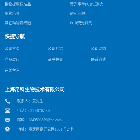
植物提取标准品
荧光定量PCR试剂盒
细胞培养
耐药细胞
其它动物源细胞
PCR荧光试剂
快捷导航
公司首页
公司介绍
公司动态
产品展厅
证书荣誉
联系方式
在线留言
上海帛科生物技术有限公司
联系人：黄先生
电话：021-60767003
邮箱：
2843593679@qq.com
地址：嘉定区嘉罗公路1661 号24栋