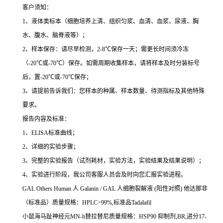
客户须知：
1
、液体类标本（细胞培养上清、组织匀浆、血清、血浆、尿液、胸
水、腹水、脑脊液等）；
2
、样本保存：请尽早检测，
2-8
℃
保存一天；需更长时间须冷冻
（
-20
℃
或
-70
℃
）保存。如需周期收集样本，请将样本及时分装标号
后，置
-20
℃
或
-70
℃
保存；
3
、请提前告诉我们：您样本的种属、样本数量、待测指标及其他特殊
要求。
报告内容及标准：
1
、
ELISA
标准曲线；
2
、详细的实验步骤；
3
、完整的实验报告（试剂耗材，实验方法，实验结果及结果说明）；
4
、实验进行阶段，我公司客服人员会及时向您汇报实验进程。
GAL Others Human
人
Galanin / GAL
人细胞裂解液
(
阳性对照
)
他达那非
（标准品）质量规格：
HPLC>99%,
标准品
Tadalafil
小鼠海马趾神经元
MN-h
替拉替尼质量规格：
HSP90
抑制剂
,BR,
进分
17-