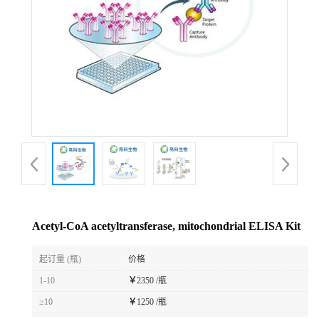
Acetyl-CoA acetyltransferase, mitochondrial ELISA Kit
起订量 (瓶)
价格
1-10
￥
2350 /瓶
≥10
￥
1250 /瓶