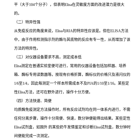
平（大于
104
个分子），但表明
Elisa
在灵敏度方面的改进潜力是很大
的。
（二）特异性强
从免疫反应的角度来说，
Elisa
与
RIA
的特异性应该是。但在
ELISA
方法
中，由于作用检测指示剂的酶与其底物的反应有专一性，从而增加了该
方法的特异性。
（三）对仪器设备要求不高，测定成本低
Elisa
测定在普通实验室便可进行，常用的仪器设备包括加样器、培养
箱、酶标专用读数器等。按现有价格折算，酶标仪的价格只及液闪仪的
1/6
至
1/4
，因此每测定一个样本所需成本不及
PIA
的
1/10
至
1/16
。某些定
性
Elisa
方法，还可在野外进行，操作十分方便。
（四）方法快速、简便
均质酶免疫测定方法操作时，所有反应试剂均在同一体系内进行，不需
任何分离步骤，操作十分简便、快速，数分钟便能得出结果。某些定性
Elisa
试剂盒，如国外 的某些奶牛发情鉴定和诊断
Elisa
试剂盒，数分钟时
间便能完成一次测定。