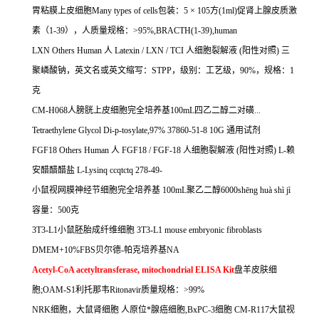
胃粘膜上皮细胞
Many types of cells
包装：
5
×
105
方
(1ml)
促肾上腺皮质激
素（
1-39
），人质量规格：
>95%,BRACTH(1-39),human
LXN Others Human
人
Latexin / LXN / TCI
人细胞裂解液
(
阳性对照
)
三
聚嶙酸钠，英文名或英文缩写：
STPP
，级别：工艺级，
90%
，规格：
1
克
CM-H068
人膀胱上皮细胞完全培养基
100mL
四乙二醇二对磺
...
Tetraethylene Glycol Di-p-tosylate,97% 37860-51-8 10G
通用试剂
FGF18 Others Human
人
FGF18 / FGF-18
人细胞裂解液
(
阳性对照
) L-
赖
安醋醋醋盐
L-Lysinq ccqtctq 278-49-
小鼠视网膜神经节细胞完全培养基
100mL
聚乙二醇
6000sh
ē
ng hu
à
sh
ì
j
ì
容量：
500
克
3T3-L1
小鼠胚胎成纤维细胞
3T3-L1 mouse embryonic fibroblasts
DMEM+10%FBS
贝尔德
-
帕克培养基
NA
Acetyl-CoA acetyltransferase, mitochondrial ELISA Kit
盘羊皮肤细
胞
;OAM-S1
利托那韦
Ritonavir
质量规格：
>99%
NRK
细胞，大鼠肾细胞
人原位*腺癌细胞
,BxPC-3
细胞
CM-R117
大鼠视