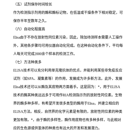
（五）试剂保存时间较长
作为检测指示剂用的酶和酶标记物，在低温或干燥条件下相对稳定，可
保存半年至数年之久。
（六）自动化程度高
Elisa
由于不存在放射性同位素污染，因此，除加待测样本需要人工操作
外，其他各步骤均可用仪器自动化完成。在这种自动化条件下，平均每
人每天可完成
2000
余个样本的检测工作。
（七）方法种类多
ELISA
技术可以充分利用单克隆抗体的优点，并能利用某些非免疫反应
试剂（如
SPA
、凝集素等）的作用，发展成为许多新方法。此外，发展
Elisa
技术还可以从酶及其底物两方面着手。这是因为：
*
，用于
ELISA
技术的酶其种类远远多于可用作
RIA
检测指示剂的放射性同位素。生物
界的酶多种多样，有希望开发很多类型的酶用于
Elisa
，并建立相应的
ELISA
方法。相反，自然界的化学元素是有限的，放射性同位素的种类
更加有限。
*
，由于酶的多样性，酶作用底物也有多种多样，与此相对
应的生色源或供氢体的种类也有远大的开发和发展潜力。