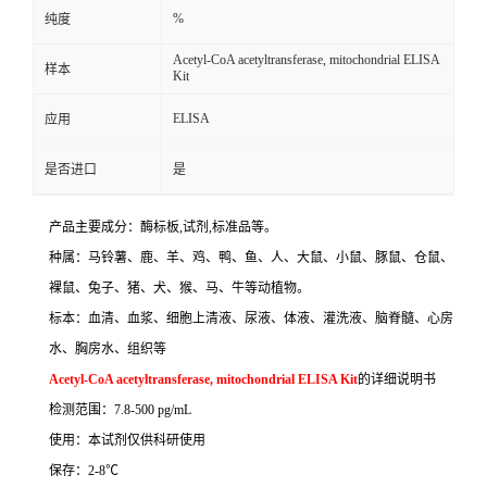
%
纯度
Acetyl-CoA acetyltransferase, mitochondrial ELISA
样本
Kit
ELISA
应用
是否进口
是
产品主要成分：酶标板
,
试剂
,
标准品等。
种属：马铃薯、鹿、羊、鸡、鸭、鱼、人、大鼠、小鼠、豚鼠、仓鼠、
裸鼠、兔子、猪、犬、猴、马、牛等动植物。
标本：血清、血浆、细胞上清液、尿液、体液、灌洗液、脑脊髓、心房
水、胸房水、组织等
Acetyl-CoA acetyltransferase, mitochondrial ELISA Kit
的详细说明书
检测范围：
7.8-500 pg/mL
使用：本试剂仅供科研使用
保存：
2-8
℃