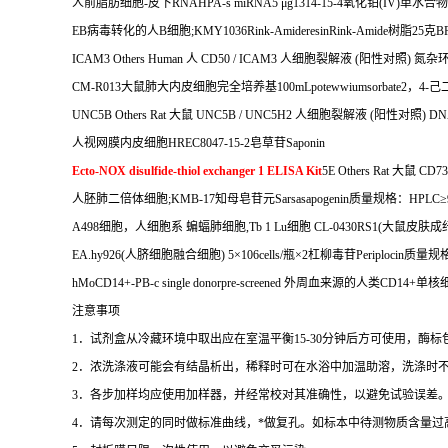
人前脂肪细胞
-
皮下
RNAHPA-s miRNA5
μ
g1314-15-4
氧化铂
(IV)
单水合物
EB
病毒转化的人
B
细胞
;KMY1036Rink-AmideresinRink-Amide
树脂
25
克
B
ICAM3 Others Human
人
CD50 / ICAM3
人细胞裂解液
(
阳性对照
)
氮杂
CM-R013
大鼠肺大内皮细胞完全培养基
100mLpotewwiumsorbate2
，
4-
己
UNC5B Others Rat
大鼠
UNC5B / UNC5H2
人细胞裂解液
(
阳性对照
) DN
人视网膜内皮细胞
HREC8047-15-2
皂草苷
Saponin
Ecto-NOX disulfide-thiol exchanger 1 ELISA Kit
5E Others Rat
大鼠
CD73 
人胚肺二倍体细胞
;KMB-17
知母皂苷元
Sarsasapogenin
质量规格：
HPLC
≥
A498
细胞，人细胞系
蝙蝠肺细胞
,Tb 1 Lu
细胞
CL-0430RS1(
大鼠皮肤成
EA.hy926(
人脐细胞融合细胞
) 5
×
106cells/
瓶×
2
杠柳毒苷
Periplocin
质量规
hMoCD14+-PB-c single donorpre-screened
外周血来源的人类
CD14+
单核
注意事项
1
．试剂盒从冷藏环境中取出应在室温平衡
15-30
分钟后方可使用，酶标
2
．浓洗涤液可能会有结晶析出，稀释时可在水浴中加温助溶，洗涤时
3
．各步加样均应使用加样器，并经常校对其准确性，以避免试验误差
4
．请每次测定的同时做标准曲线，
*
做复孔。如标本中待测物质含量过