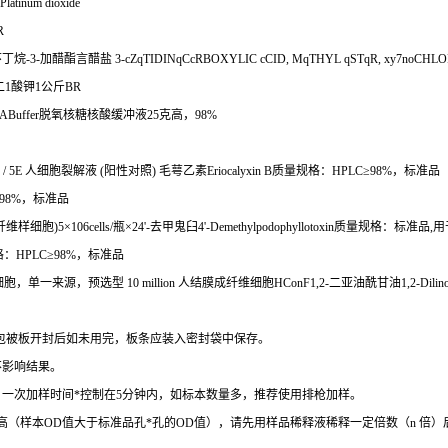
Platinum dioxide
R
环丁烷
-3-
加醋酯言醋盐
3-cZqTIDINqCcRBOXYLIC cCID, MqTHYL qSTqR, xy7noCHLOR
二
1
酸钾
1
公斤
BR
ABuffer
脱氧核糖核酸缓冲液
25
克高，
98%
/ 5E
人细胞裂解液
(
阳性对照
)
毛萼乙素
Eriocalyxin B
质量规格：
HPLC
≥
98%
，标准品
98%
，标准品
纤维样细胞
)5
×
106cells/
瓶×
24'-
去甲鬼臼
4'-Demethylpodophyllotoxin
质量规格：标准品
,
用
格：
HPLC
≥
98%
，标准品
细胞，单一来源，预选型
10 million
人结膜成纤维细胞
HConF1,2-
二亚油酰甘油
1,2-Dilin
包被板开封后如未用完，板条应装入密封袋中保存。
不影响结果。
。一次加样时间
*
控制在
5
分钟内，如标本数量多，推荐使用排枪加样。
高（样本
OD
值大于标准品孔
*
孔的
OD
值），请先用样品稀释液稀释一定倍数（
n
倍）