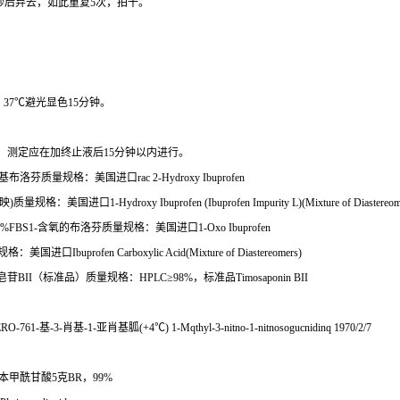
秒后弃去，如此重复
5
次，拍干。
，
37
℃
避光显色
15
分钟。
。
测定应在加终止液后
15
分钟以内进行。
基布洛芬质量规格：美国进口
rac 2-Hydroxy Ibuprofen
映
)
质量规格：美国进口
1-Hydroxy Ibuprofen (Ibuprofen Impurity L)(Mixture of Diastereom
0%FBS1-
含氧的布洛芬质量规格：美国进口
1-Oxo Ibuprofen
规格：美国进口
Ibuprofen Carboxylic Acid(Mixture of Diastereomers)
皂苷
BII
（标准品）质量规格：
HPLC
≥
98%
，标准品
Timosaponin BII
ERO-761-
基
-3-
肖基
-1-
亚肖基胍
(+4
℃
) 1-Mqthyl-3-nitno-1-nitnosogucnidinq 1970/2/7
本甲酰甘酸
5
克
BR
，
99%