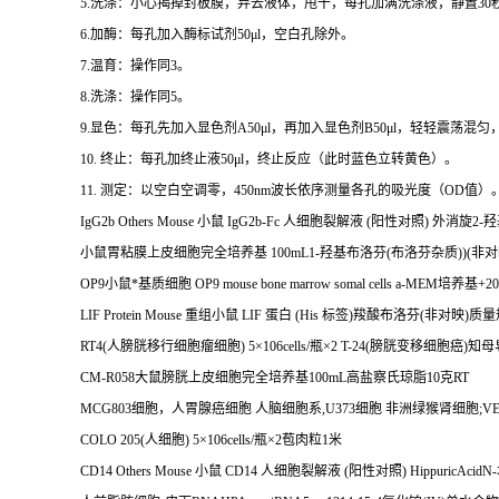
5.
洗涤：小心揭掉封板膜，弃去液体，甩干，每孔加满洗涤液，静置
30
6.
加酶：每孔加入酶标试剂
50μl
，空白孔除外。
7.
温育：操作同
3
。
8.
洗涤：操作同
5
。
9.
显色：每孔先加入显色剂
A50μl
，再加入显色剂
B50μl
，轻轻震荡混匀
10.
终止：每孔加终止液
50μl
，终止反应（此时蓝色立转黄色）。
11.
测定：以空白空调零，
450nm
波长依序测量各孔的吸光度（
OD
值）
IgG2b Others Mouse
小鼠
IgG2b-Fc
人细胞裂解液
(
阳性对照
)
外消旋
2-
羟
小鼠胃粘膜上皮细胞完全培养基
100mL1-
羟基布洛芬
(
布洛芬杂质
))(
非对
OP9
小鼠*基质细胞
OP9 mouse bone marrow somal cells a-MEM
培养基
+2
LIF Protein Mouse
重组小鼠
LIF
蛋白
(His
标签
)
羧酸布洛芬
(
非对映
)
质量
RT4(
人膀胱移行细胞瘤细胞
) 5
×
106cells/
瓶×
2 T-24(
膀胱变移细胞癌
)
知母
CM-R058
大鼠膀胱上皮细胞完全培养基
100mL
高盐察氏琼脂
10
克
RT
MCG803
细胞，人胃腺癌细胞
人脑细胞系
,U373
细胞
非洲绿猴肾细胞
;V
COLO 205(
人细胞
) 5
×
106cells/
瓶×
2
苞肉粒
1
米
CD14 Others Mouse
小鼠
CD14
人细胞裂解液
(
阳性对照
) HippuricAcidN-