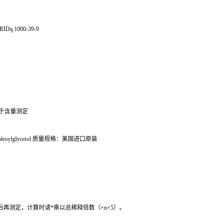
IDq 1000-39-9
于含量测定
oleoylglycerol
质量规格：美国进口原装
后再测定，计算时请
*
乘以总稀释倍数（
×n×5
）。