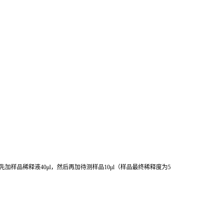
先加样品稀释液
40μl
，然后再加待测样品
10μl
（样品最终稀释度为
5