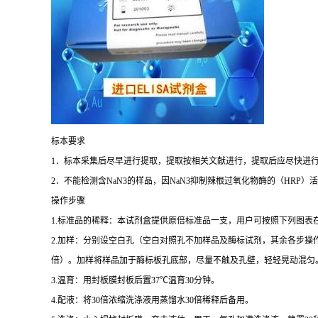
标本要求
1
．标本采集后尽早进行提取，提取按相关文献进行，提取后应尽快进
2
．不能检测含
NaN3
的样品，因
NaN3
抑制辣根过氧化物酶的（
HRP
）活
操作步骤
1.
标准品的稀释：本试剂盒提供原倍标准品一支，用户可按照下列图表
2.
加样：分别设空白孔（空白对照孔不加样品及酶标试剂，其余各步操
倍）。加样将样品加于酶标板孔底部，尽量不触及孔壁，轻轻晃动混匀
3.
温育：用封板膜封板后置
37
℃
温育
30
分钟。
4.
配液：将
30
倍浓缩洗涤液用蒸馏水
30
倍稀释后备用。