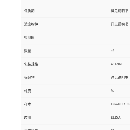
保质期
详见说明书
适应物种
详见说明书
检测限
46
数量
48T/96T
包装规格
标记物
详见说明书
%
纯度
Ecto-NOX dis
样本
ELISA
应用