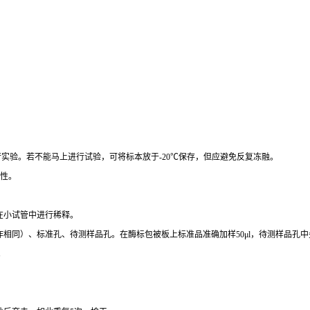
行实验。若不能马上进行试验，可将标本放于
-20
℃
保存，但应避免反复冻融。
性。
在小试管中进行稀释。
作相同）、标准孔、待测样品孔。在酶标包被板上标准品准确加样
50μl
，待测样品孔中
。