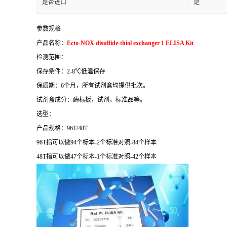
是否进口
是
参数规格
产品名称：
Ecto-NOX disulfide-thiol exchanger 1 ELISA Kit
检测范围：
保存条件：
2-8
℃
低温保存
保质期：
6
个月，所有试剂盒均提供批次。
试剂盒成分：酶标板，试剂，标准品等。
选型：
产品规格：
96T/48T
96T
指可以做
94
个标本
-2
个标准对照
-84
个样本
48T
指可以做
47
个标本
-1
个标准对照
-42
个样本