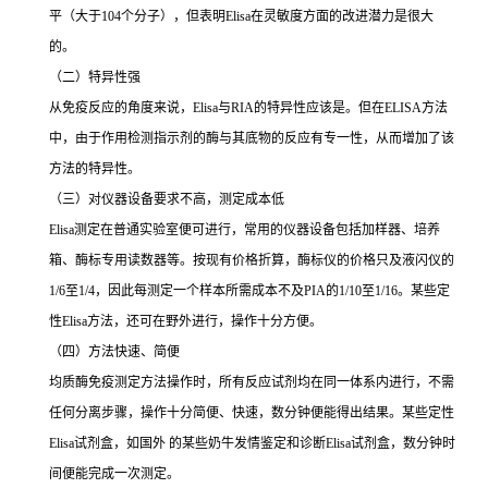
平（大于
104
个分子），但表明
Elisa
在灵敏度方面的改进潜力是很大
的。
（二）特异性强
从免疫反应的角度来说，
Elisa
与
RIA
的特异性应该是。但在
ELISA
方法
中，由于作用检测指示剂的酶与其底物的反应有专一性，从而增加了该
方法的特异性。
（三）对仪器设备要求不高，测定成本低
Elisa
测定在普通实验室便可进行，常用的仪器设备包括加样器、培养
箱、酶标专用读数器等。按现有价格折算，酶标仪的价格只及液闪仪的
1/6
至
1/4
，因此每测定一个样本所需成本不及
PIA
的
1/10
至
1/16
。某些定
性
Elisa
方法，还可在野外进行，操作十分方便。
（四）方法快速、简便
均质酶免疫测定方法操作时，所有反应试剂均在同一体系内进行，不需
任何分离步骤，操作十分简便、快速，数分钟便能得出结果。某些定性
Elisa
试剂盒，如国外 的某些奶牛发情鉴定和诊断
Elisa
试剂盒，数分钟时
间便能完成一次测定。