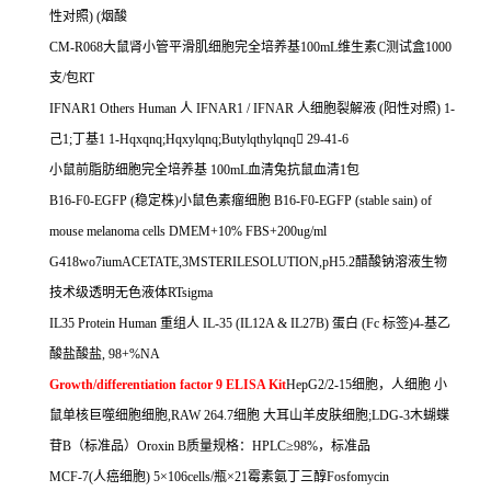
性对照
) (
烟酸
CM-R068
大鼠肾小管平滑肌细胞完全培养基
100mL
维生素
C
测试盒
1000
支
/
包
RT
IFNAR1 Others Human
人
IFNAR1 / IFNAR
人细胞裂解液
(
阳性对照
) 1-
己
1;
丁基
1 1-Hqxqnq;Hqxylqnq;Butylqthylqnq

29-41-6
小鼠前脂肪细胞完全培养基
100mL
血清兔抗鼠血清
1
包
B16-F0-EGFP (
稳定株
)
小鼠色素瘤细胞
B16-F0-EGFP (stable sain) of
mouse melanoma cells DMEM+10% FBS+200ug/ml
G418wo7iumACETATE,3MSTERILESOLUTION,pH5.2
醋酸钠溶液生物
技术级透明无色液体
RTsigma
IL35 Protein Human
重组人
IL-35 (IL12A & IL27B)
蛋白
(Fc
标签
)4-
基乙
酸盐酸盐
, 98+%NA
Growth/differentiation factor 9 ELISA Kit
HepG2/2-15
细胞，人细胞
小
鼠单核巨噬细胞细胞
,RAW 264.7
细胞
大耳山羊皮肤细胞
;LDG-3
木蝴蝶
苷
B
（标准品）
Oroxin B
质量规格：
HPLC
≥
98%
，标准品
MCF-7(
人癌细胞
) 5
×
106cells/
瓶×
21
霉素氨丁三醇
Fosfomycin