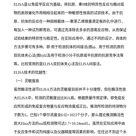
ELISA
是以免疫学反应为基础，将抗原、牽
9
体的特异性反应与酶对底
物的高效催化作用相结合起来的一种敏感性很高的试验技术。由于抗
原、抗体的反应在一种固相载体
──
聚苯乙烯微量滴定板的孔中进行，
每加入一种试剂孵育后，可通过洗涤除去多余的游离反应物，从而保证
试验结果的特异性与稳定性。在实际应用中，通过不同的设计，具体的
方法步骤可有多种。即
:
用于检测抗体的间接法
(
图
a)
、用于检测抗原的
双抗体夹心法
(
图
b)
以及用于检测小分子抗原或半抗原的抗原竞争法等
等。比较常用的是
ELISA
双抗体夹心法及
ELISA
间接法。
ELISA
技术的优越性：
（一）灵敏度高
虽然酶活性调节
ELISA
方法的灵敏度目前并不十分理想，但在酶活性放
大
ELISA
中，检测的灵敏度远比
RIA
高。根据质量作用定律。即免疫反
应所形成的免疫复合物量与反应物浓度成正比。推测所检测的待测物分
子数为
1
。已知
1
个摩尔浓度含
6.02×1023
个分子，那么理论推测酶活性
放大
Elisa
方法的
zui
低检测限可达
1.7×10-24mol/L
。虽然在实际应用中由
于反应条件和试剂纯度以及仪器精度等因素的影响，往往达不到这个水