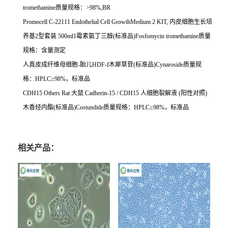
tromethamine
质量规格：
>98%,BR
Promocell C-22111 Endothelial Cell GrowthMedium 2 KIT,
内皮细胞生长培
养基
2
型套装
500ml1
霉素氨丁三醇
(
标准品
)Fosfomycin tromethamine
质量
规格：含量测定
人真皮成纤维母细胞
-
胎儿
HDF-f
木犀草苷
(
标准品
)Cynaroside
质量规
格：
HPLC
≥
98%
，标准品
CDH15 Others Rat
大鼠
Cadherin-15 / CDH15
人细胞裂解液
(
阳性对照
)
木香烃内酯
(
标准品
)Costundide
质量规格：
HPLC
≥
98%
，标准品
相关产品：