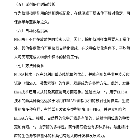
（五）试剂保存时间较长
作为检测指示剂用的酶和酶标记物，在低温或干燥条件下相对稳定，可
保存半年至数年之久。
（六）自动化程度高
Elisa
由于不存在放射性同位素污染，因此，除加待测样本需要人工操作
外，其他各步骤均可用仪器自动化完成。在这种自动化条件下，平均每
人每天可完成
2000
余个样本的检测工作。
（七）方法种类多
ELISA
技术可以充分利用单克隆抗体的优点，并能利用某些非免疫反应
试剂（如
SPA
、凝集素等）的作用，发展成为许多新方法。此外，发展
Elisa
技术还可以从酶及其底物两方面着手。这是因为：
*
，用于
ELISA
技术的酶其种类远远多于可用作
RIA
检测指示剂的放射性同位素。生物
界的酶多种多样，有希望开发很多类型的酶用于
Elisa
，并建立相应的
ELISA
方法。相反，自然界的化学元素是有限的，放射性同位素的种类
更加有限。
*
，由于酶的多样性，酶作用底物也有多种多样，与此相对
应的生色源或供氢体的种类也有远大的开发和发展潜力。