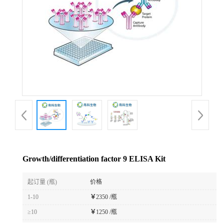
Growth/differentiation factor 9 ELISA Kit
起订量 (瓶)
价格
1-10
￥
2350 /瓶
≥10
￥
1250 /瓶