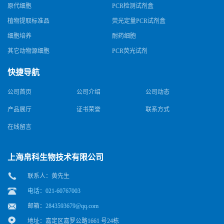
原代细胞
PCR检测试剂盒
植物提取标准品
荧光定量PCR试剂盒
细胞培养
耐药细胞
其它动物源细胞
PCR荧光试剂
快捷导航
公司首页
公司介绍
公司动态
产品展厅
证书荣誉
联系方式
在线留言
上海帛科生物技术有限公司
联系人：黄先生
电话：021-60767003
邮箱：
2843593679@qq.com
地址：嘉定区嘉罗公路1661 号24栋