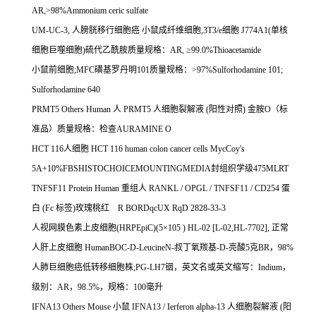
AR,>98%Ammonium ceric sulfate
UM-UC-3,
人膀胱移行细胞癌
小鼠成纤维细胞
,3T3/e
细胞
J774A1(
单核
细胞巨噬细胞
)
硫代乙酰胺质量规格：
AR,
≥
99.0%Thioacetamide
小鼠前细胞
;MFC
磺基罗丹明
101
质量规格：
>97%Sulforhodamine 101;
Sulforhodamine 640
PRMT5 Others Human
人
PRMT5
人细胞裂解液
(
阳性对照
)
金胺
O
（标
准品）质量规格：检查
AURAMINE O
HCT 116
人细胞
HCT 116 human colon cancer cells MycCoy's
5A+10%FBSHISTOCHOICEMOUNTINGMEDIA
封组织学级
475MLRT
TNFSF11 Protein Human
重组人
RANKL / OPGL / TNFSF11 / CD254
蛋
白
(Fc
标签
)
玫瑰桃红
R BORDqcUX RqD 2828-33-3
人视网膜色素上皮细胞
(HRPEpiC)(5
×
105 ) HL-02 [L-02,HL-7702],
正常
人肝上皮细胞
HumanBOC-D-LeucineN-
叔丁氧羰基
-D-
亮酸
5
克
BR
，
98%
人肺巨细胞癌低转移细胞株
;PG-LH7
铟，英文名或英文缩写：
Indium
，
级别：
AR
，
98.5%
，规格：
100
毫升
IFNA13 Others Mouse
小鼠
IFNA13 / Ierferon alpha-13
人细胞裂解液
(
阳