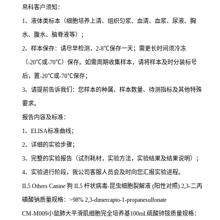
帛科客户须知：
1
、液体类标本（细胞培养上清、组织匀浆、血清、血浆、尿液、胸
水、腹水、脑脊液等）；
2
、样本保存：请尽早检测，
2-8
℃
保存一天；需更长时间须冷冻
（
-20
℃
或
-70
℃
）保存。如需周期收集样本，请将样本及时分装标号
后，置
-20
℃
或
-70
℃
保存；
3
、请提前告诉我们：您样本的种属、样本数量、待测指标及其他特殊
要求。
报告内容及标准：
1
、
ELISA
标准曲线；
2
、详细的实验步骤；
3
、完整的实验报告（试剂耗材，实验方法，实验结果及结果说明）；
4
、实验进行阶段，我公司客服人员会及时向您汇报实验进程。
IL5 Others Canine
狗
IL5
杆状病毒
-
昆虫细胞裂解液
(
阳性对照
) 2,3-
二丙
磺酸钠质量规格：
>98% 2,3-dimercapto-1-propanesulfonate
CM-M009
小鼠肺大平滑肌细胞完全培养基
100mL
硫酸铈铵质量规格：