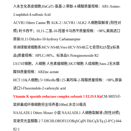
人永生化表皮细胞
;HaCaT1-
氨基
-2-
萘酚
-4-
磺酸质量规格：
AR1-Amino-
2-naphthol-4-sulfonic Acid
ACVR1 Others Canine
狗
ALK-2 / ACVR1 / ALK2
人细胞裂解液
(
阳性对
照
)
利卡西平；
10,11-
二氢
-10-
羟基卡马西平质量规格：
>98%,
美国进口
原装
10,11-Dihydro-10-hydroxy Carbamazepine
非洲绿猴肾细胞系
/HCV-NS4B;Vero-HCV-NS4B
三七皂苷
R2(S
型
)(
标准
品
)
质量规格：
HPLC
≥
90%
，标准品
S-Notoginsenoside R2
LS174T
细胞，人细胞
人色素瘤细胞
,SK37
细胞
人成细胞
;Saos-2
无水醋
酸锌质量规格：
ARZinc acetate
HCT 116(
人细胞
) 5
×
106cells/
瓶×
25-
氟吲哚
-2-
羧酸质量规格：
>98%,
原装
进口
5-Fluoroindole-2-carboxylic acid
Vitamin K epoxide reductase complex subunit 1 ELISA Kit
CM-M055
小
鼠卵巢成纤维细胞完全培养基
100mL
水合
10
毫克
NAALADL1 Others Mouse
小鼠
NAALADL1
人细胞裂解液
(
阳性对照
)
双录荧光皇醋酯
2 7-DICHLOROFLUORqSCqIN DIcCqTcTq (2-8
°
C) 044-
82-1