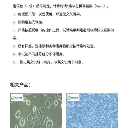
定倍数（
n
倍）后再测定，计算时请
*
乘以总稀释倍数（
×n×5
）。
5
．封板膜只限一次性使用，以避免交叉污染。
6
．底物请避光保存。
7
．严格按照说明书的操作进行，试验结果判定必须以酶标仪读数为
准。
8
．所有样品，洗涤液和各种废弃物都应按传染物处理。
9
．本试剂不同批号组分不得混用。
10
．如与英文说明书有异，以英文说明书为准。
相关产品：