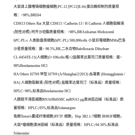
大鼠肾上腺嗜铬细胞瘤细胞
;PC-12 [PC12]E-64,
蛋白酶抑制剂质量规
格：
>98%,BRE64
CDH13 Others Rat
大鼠
CDH13 / Cadherin-13 / H Cadherin
人细胞裂解液
(
阳性对照
)
阿齐沙坦酯质量规格：
>98%,BRAzilsartan Medoxomil
hPC-PL-c
人类胎盘周细胞
(hPC-PL) 500,000cells
小鼠巨噬细胞
MMa
巴洛
沙星质量规格：度
> 98.5%,BR,
二水合物
Balofloxacin Dihydrate
CL-0454TE-11(
人细胞
)5
×
106cells/
瓶×
2
盐酸苯达莫司汀质量规格：度
>
98%Bendamustine HCl
HA Others H7N9
甲型
H7N9 (A/Shanghai/2/2013)
血凝素
(Hemagglutinin /
HA)
人细胞裂解液
(
阳性对照
)
盐酸苯达莫司汀（标准品）质量规格：
HPLC>98%,
标准品
Bendamustine HCl
人膀胱平滑肌细胞
RNAHBdSMC miRNA5
μ
g
澳洲茄边碱（标准品）质
量规格：
HPLC
≥
95%,
标准品
Solamargine
兔眼
Tenon's
囊成纤维细胞
;RYTF
细胞，
Hep 3B2.1-7
细胞
IR983F
细胞，
大鼠*瘤细胞澳洲茄碱（标准品）质量规格：
HPLC
≥
94.50%,
标准品
Solasonine