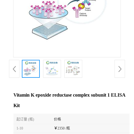
Vitamin K epoxide reductase complex subunit 1 ELISA
Kit
起订量 (瓶)
价格
1-10
￥
2350 /瓶