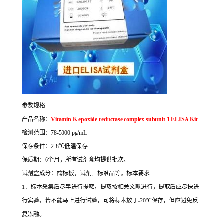
参数规格
产品名称：
Vitamin K epoxide reductase complex subunit 1 ELISA Kit
检测范围：
78-5000 pg/mL
保存条件：
2-8
℃
低温保存
保质期：
6
个月，所有试剂盒均提供批次。
试剂盒成分：酶标板，试剂，标准品等。
标本要求
1
．标本采集后尽早进行提取，提取按相关文献进行，提取后应尽快进
行实验。若不能马上进行试验，可将标本放于
-20
℃
保存，但应避免反
复冻融。