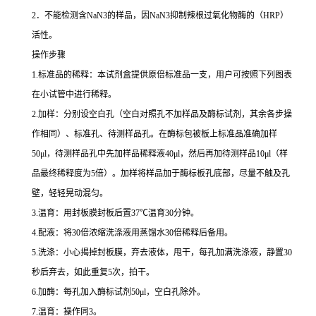
2
．不能检测含
NaN3
的样品，因
NaN3
抑制辣根过氧化物酶的（
HRP
）
活性。
操作步骤
1.
标准品的稀释：本试剂盒提供原倍标准品一支，用户可按照下列图表
在小试管中进行稀释。
2.
加样：分别设空白孔（空白对照孔不加样品及酶标试剂，其余各步操
作相同）、标准孔、待测样品孔。在酶标包被板上标准品准确加样
50μl
，待测样品孔中先加样品稀释液
40μl
，然后再加待测样品
10μl
（样
品最终稀释度为
5
倍）。加样将样品加于酶标板孔底部，尽量不触及孔
壁，轻轻晃动混匀。
3.
温育：用封板膜封板后置
37
℃
温育
30
分钟。
4.
配液：将
30
倍浓缩洗涤液用蒸馏水
30
倍稀释后备用。
5.
洗涤：小心揭掉封板膜，弃去液体，甩干，每孔加满洗涤液，静置
30
秒后弃去，如此重复
5
次，拍干。
6.
加酶：每孔加入酶标试剂
50μl
，空白孔除外。
7.
温育：操作同
3
。