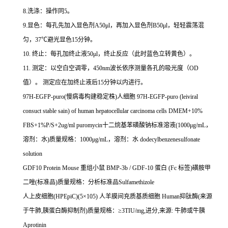
8.
洗涤：操作同
5
。
9.
显色：每孔先加入显色剂
A50μl
，再加入显色剂
B50μl
，轻轻震荡混
匀，
37
℃
避光显色
15
分钟。
10.
终止：每孔加终止液
50μl
，终止反应（此时蓝色立转黄色）。
11.
测定：以空白空调零，
450nm
波长依序测量各孔的吸光度（
OD
值）。
测定应在加终止液后
15
分钟以内进行。
97H-EGFP-puro(
慢病毒构建稳定株
)
人细胞
97H-EGFP-puro (leiviral
consuct stable sain) of human hepatocellular carcinoma cells DMEM+10%
FBS+1%P/S+2ug/ml puromycin
十二烷基苯磺酸钠标准溶液
(1000
μ
g/mL
，
溶剂：水
)
质量规格：
1000
μ
g/mL
，溶剂：水
dodecylbenzenesulfonate
solution
GDF10 Protein Mouse
重组小鼠
BMP-3b / GDF-10
蛋白
(Fc
标签
)
磺胺甲
二唑
(
标准品
)
质量规格：分析标准品
Sulfamethizole
人上皮细胞
(HPEpiC)(5
×
105)
人羊膜间充质基质细胞
Human
抑肽酶
(
来源
于牛肺
,
胰蛋白酶抑制剂
)
质量规格：≥
3TIU/mg,
进分
,
来源
:
牛肺或牛胰
Aprotinin