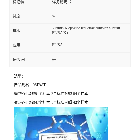
标记物
详见说明书
%
纯度
Vitamin K epoxide reductase complex subunit 1
样本
ELISA Kit
ELISA
应用
是否进口
是
选型：
产品规格：
96T/48T
96T
指可以做
94
个标本
-2
个标准对照
-84
个样本
48T
指可以做
47
个标本
-1
个标准对照
-42
个样本