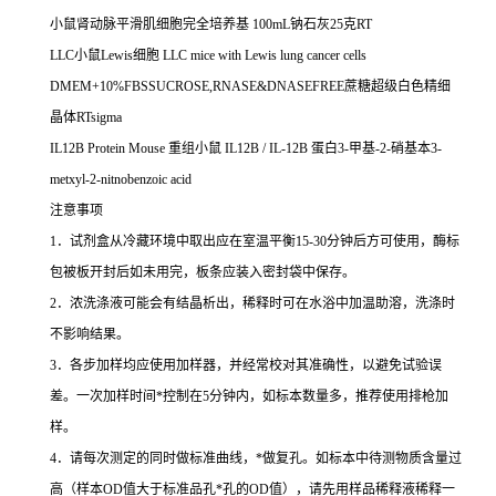
小鼠肾动脉平滑肌细胞完全培养基
100mL
钠石灰
25
克
RT
LLC
小鼠
Lewis
细胞
LLC mice with Lewis lung cancer cells
DMEM+10%FBSSUCROSE,RNASE&DNASEFREE
蔗糖超级白色精细
晶体
RTsigma
IL12B Protein Mouse
重组小鼠
IL12B / IL-12B
蛋白
3-
甲基
-2-
硝基本
3-
metxyl-2-nitnobenzoic acid
注意事项
1
．试剂盒从冷藏环境中取出应在室温平衡
15-30
分钟后方可使用，酶标
包被板开封后如未用完，板条应装入密封袋中保存。
2
．浓洗涤液可能会有结晶析出，稀释时可在水浴中加温助溶，洗涤时
不影响结果。
3
．各步加样均应使用加样器，并经常校对其准确性，以避免试验误
差。一次加样时间
*
控制在
5
分钟内，如标本数量多，推荐使用排枪加
样。
4
．请每次测定的同时做标准曲线，
*
做复孔。如标本中待测物质含量过
高（样本
OD
值大于标准品孔
*
孔的
OD
值），请先用样品稀释液稀释一