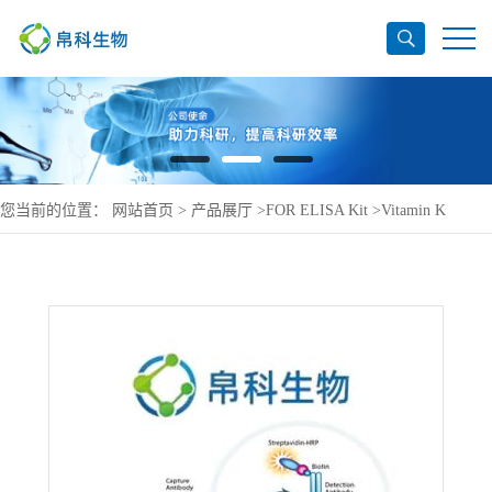
您当前的位置：
网站首页
>
产品展厅
>
FOR ELISA Kit
>
Vitamin K
epoxide reductase complex subunit 1 ELISA Kit