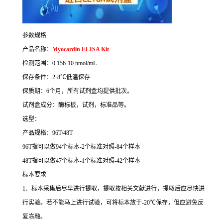
参数规格
产品名称：
Myocardin ELISA Kit
检测范围：
0.156-10 nmol/mL
保存条件：
2-8
℃
低温保存
保质期：
6
个月，所有试剂盒均提供批次。
试剂盒成分：酶标板，试剂，标准品等。
选型：
产品规格：
96T/48T
96T
指可以做
94
个标本
-2
个标准对照
-84
个样本
48T
指可以做
47
个标本
-1
个标准对照
-42
个样本
标本要求
1
．标本采集后尽早进行提取，提取按相关文献进行，提取后应尽快进
行实验。若不能马上进行试验，可将标本放于
-20
℃
保存，但应避免反
复冻融。