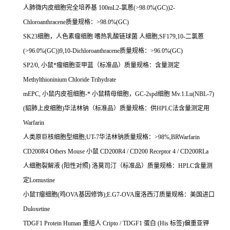
人肺微内皮细胞完全培养基
100mL2-
氯蒽
(>98.0%(GC))2-
Chloroanthracene
质量规格：
>98.0%(GC)
SK23
细胞，人色素瘤细胞
嗜热乳酸链球菌
人细胞
;SF179,10-
二氯蒽
(>96.0%(GC))9,10-Dichloroanthracene
质量规格：
>96.0%(GC)
SP2/0,
小鼠*瘤细胞亚甲蓝（标准品）质量规格：含量测定
Methylthioninium Chloride Trihydrate
mEPC,
小鼠内皮祖细胞
-
*
小鼠精母细胞，
GC-2spd
细胞
Mv.1.Lu(NBL-7)
(
貂肺上皮细胞
)
华法林钠（标准品）质量规格：供
HPLC
法含量测定用
Warfarin
人类原巨核细胞型细胞
;UT-7
华法林钠质量规格：
>98%,BRWarfarin
CD200R4 Others Mouse
小鼠
CD200R4 / CD200 Receptor 4 / CD200RLa
人细胞裂解液
(
阳性对照
)
洛莫司汀（标准品）质量规格：
HPLC
含量测
定
Lomustine
小鼠
T
瘤细胞
(
鸡
OVA
基因修饰
);E.G7-OVA
度洛西汀质量规格：美国进口
Duloxetine
TDGF1 Protein Human
重组人
Cripto / TDGF1
蛋白
(His
标签
)
偏重亚钾