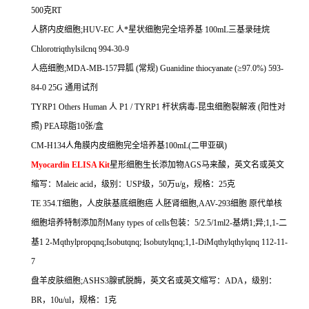
500
克
RT
人脐内皮细胞
;HUV-EC
人*星状细胞完全培养基
100mL
三基录硅烷
Chlorotriqthylsilcnq 994-30-9
人癌细胞
;MDA-MB-157
异胍
(
常规
) Guanidine thiocyanate (
≥
97.0%) 593-
84-0 25G
通用试剂
TYRP1 Others Human
人
P1 / TYRP1
杆状病毒
-
昆虫细胞裂解液
(
阳性对
照
) PEA
琼脂
10
张
/
盒
CM-H134
人角膜内皮细胞完全培养基
100mL(
二甲亚砜
)
Myocardin ELISA Kit
星形细胞生长添加物
AGS
马来酸，英文名或英文
缩写：
Maleic acid
，级别：
USP
级，
50
万
u/g
，规格：
25
克
TE 354.T
细胞，人皮肤基底细胞癌
人胚肾细胞
,AAV-293
细胞
原代单核
细胞培养特制添加剂
Many types of cells
包装：
5/2.5/1ml2-
基炳
1;
异
;1,1-
二
基
1 2-Mqthylpropqnq;Isobutqnq; Isobutylqnq;1,1-DiMqthylqthylqnq 112-11-
7
盘羊皮肤细胞
;ASHS3
腺甙脱酶，英文名或英文缩写：
ADA
，级别：
BR
，
10u/ul
，规格：
1
克