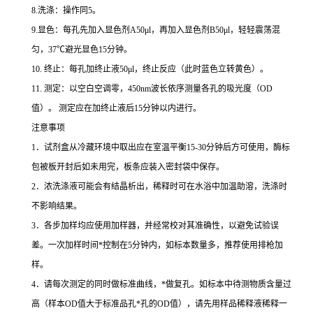
8.
洗涤：操作同
5
。
9.
显色：每孔先加入显色剂
A50μl
，再加入显色剂
B50μl
，轻轻震荡混
匀，
37
℃
避光显色
15
分钟。
10.
终止：每孔加终止液
50μl
，终止反应（此时蓝色立转黄色）。
11.
测定：以空白空调零，
450nm
波长依序测量各孔的吸光度（
OD
值）。
测定应在加终止液后
15
分钟以内进行。
注意事项
1
．试剂盒从冷藏环境中取出应在室温平衡
15-30
分钟后方可使用，酶标
包被板开封后如未用完，板条应装入密封袋中保存。
2
．浓洗涤液可能会有结晶析出，稀释时可在水浴中加温助溶，洗涤时
不影响结果。
3
．各步加样均应使用加样器，并经常校对其准确性，以避免试验误
差。一次加样时间
*
控制在
5
分钟内，如标本数量多，推荐使用排枪加
样。
4
．请每次测定的同时做标准曲线，
*
做复孔。如标本中待测物质含量过
高（样本
OD
值大于标准品孔
*
孔的
OD
值），请先用样品稀释液稀释一