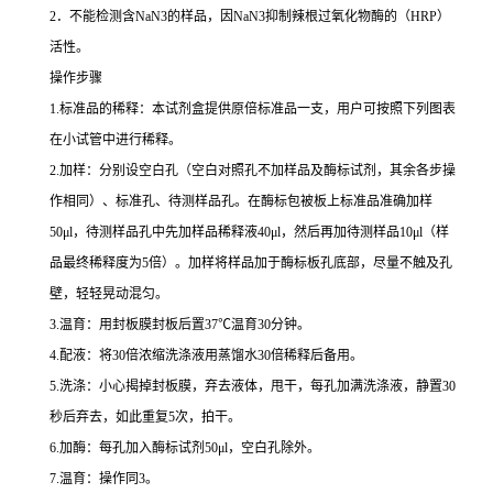
2
．不能检测含
NaN3
的样品，因
NaN3
抑制辣根过氧化物酶的（
HRP
）
活性。
操作步骤
1.
标准品的稀释：本试剂盒提供原倍标准品一支，用户可按照下列图表
在小试管中进行稀释。
2.
加样：分别设空白孔（空白对照孔不加样品及酶标试剂，其余各步操
作相同）、标准孔、待测样品孔。在酶标包被板上标准品准确加样
50μl
，待测样品孔中先加样品稀释液
40μl
，然后再加待测样品
10μl
（样
品最终稀释度为
5
倍）。加样将样品加于酶标板孔底部，尽量不触及孔
壁，轻轻晃动混匀。
3.
温育：用封板膜封板后置
37
℃
温育
30
分钟。
4.
配液：将
30
倍浓缩洗涤液用蒸馏水
30
倍稀释后备用。
5.
洗涤：小心揭掉封板膜，弃去液体，甩干，每孔加满洗涤液，静置
30
秒后弃去，如此重复
5
次，拍干。
6.
加酶：每孔加入酶标试剂
50μl
，空白孔除外。
7.
温育：操作同
3
。