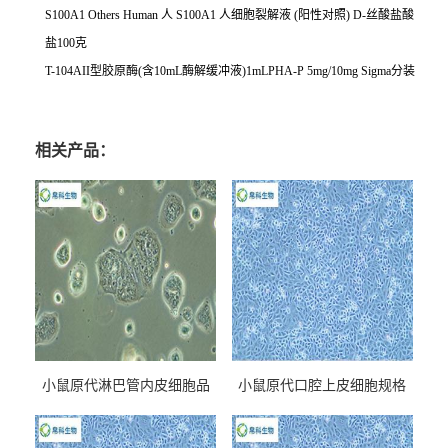
S100A1 Others Human
人
S100A1
人细胞裂解液
(
阳性对照
) D-
丝酸盐酸
盐
100
克
T-104AII
型胶原酶
(
含
10mL
酶解缓冲液
)1mLPHA-P 5mg/10mg Sigma
分装
相关产品：
小鼠原代淋巴管内皮细胞品
小鼠原代口腔上皮细胞规格
牌