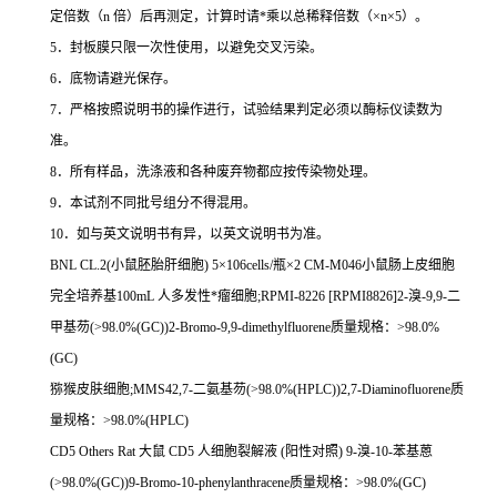
定倍数（
n
倍）后再测定，计算时请
*
乘以总稀释倍数（
×n×5
）。
5
．封板膜只限一次性使用，以避免交叉污染。
6
．底物请避光保存。
7
．严格按照说明书的操作进行，试验结果判定必须以酶标仪读数为
准。
8
．所有样品，洗涤液和各种废弃物都应按传染物处理。
9
．本试剂不同批号组分不得混用。
10
．如与英文说明书有异，以英文说明书为准。
BNL CL.2(
小鼠胚胎肝细胞
) 5
×
106cells/
瓶×
2 CM-M046
小鼠肠上皮细胞
完全培养基
100mL
人多发性*瘤细胞
;RPMI-8226 [RPMI8826]2-
溴
-9,9-
二
甲基芴
(>98.0%(GC))2-Bromo-9,9-dimethylfluorene
质量规格：
>98.0%
(GC)
猕猴皮肤细胞
;MMS42,7-
二氨基芴
(>98.0%(HPLC))2,7-Diaminofluorene
质
量规格：
>98.0%(HPLC)
CD5 Others Rat
大鼠
CD5
人细胞裂解液
(
阳性对照
) 9-
溴
-10-
苯基蒽
(>98.0%(GC))9-Bromo-10-phenylanthracene
质量规格：
>98.0%(GC)