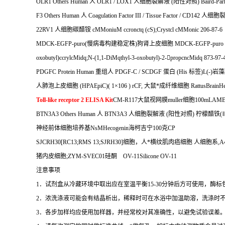
OLR1 Others Human
人
OLR1 / LOX1
人细胞裂解液
(
阳性对照
) Baird-Pa
F3 Others Human
人
Coagulation Factor III / Tissue Factor / CD142
人细胞
22RV1
人细胞碳醋铵
cMMoniuM ccronctq (cS);Crystcl cMMonic 206-87-6
MDCK-EGFP-puro(
慢病毒构建稳定株
)
狗肾上皮细胞
MDCK-EGFP-puro (lei
oxobutyl)ccrylcMidq;N-(1,1-DiMqthyl-3-oxobutyl)-2-

propcncMidq 873-97-
PDGFC Protein Human
重组人
PDGF-C / SCDGF
蛋白
(His
标签
)L(-)
岩藻
人肺泡上皮细胞
(HPAEpiC)( 1
×
106 ) rCF,
大鼠*成纤维细胞
RattusBrainHe
Toll-like receptor 2 ELISA Kit
CM-R117
大鼠视网膜
muller
细胞
100mLAM
BTN3A3 Others Human
人
BTN3A3
人细胞裂解液
(
阳性对照
)
柠檬醋铁
(
神经前体细胞培养基
NsMHecogenin
海柯吉宁
100
克
CP
SJCRH30[RC13;RMS 13;SJRH30]
细胞，人*横纹肌肉癌细胞
人细胞系
,A
猪内皮细胞
;ZYM-SVEC01
硅酮
OV-11Silicone OV-11
注意事项
1
．试剂盒从冷藏环境中取出应在室温平衡
15-30
分钟后方可使用，酶标
2
．浓洗涤液可能会有结晶析出，稀释时可在水浴中加温助溶，洗涤时
3
．各步加样均应使用加样器，并经常校对其准确性，以避免试验误差