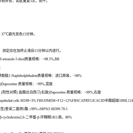
秒后弃去，如此重复
5
次，拍干。
，
37
℃
避光显色
15
分钟。
。
测定应在加终止液后
15
分钟以内进行。
tetrazole-5-thiol
质量规格：
>98.5%,BR
R
萘酚酞
1-Naphtholphthalein
质量规格：进口原装，
>98%
)Dapoxetine
质量规格：
>99%,
混旋
液
(
阳性对照
)
盐酸达泊西汀
(
右旋
)Dapoxetine
质量规格：
>99%,
右旋
ular epithelial cells M199+3% FBS/DMEM+F12+12%FBSCAPRYLICACID
辛酸超级
10ML124
标签
)
奎诺二基炳
1
酯
≥
99% cMPSO 68399-79-1
β
-cyclodextrin2,6-
二甲基
-
β
-
环糊精
1KU
高，
80%