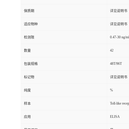
保质期
详见说明书
适应物种
详见说明书
0.47-30 ng/m
检测限
42
数量
48T/96T
包装规格
标记物
详见说明书
%
纯度
Toll-like rec
样本
ELISA
应用