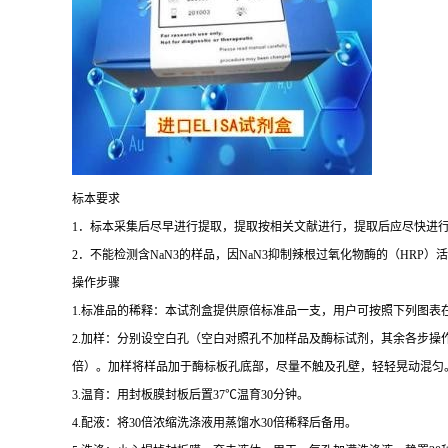
标本要求
1
．标本采集后尽早进行提取，提取按相关文献进行，提取后应尽快进
2
．不能检测含
NaN3
的样品，因
NaN3
抑制辣根过氧化物酶的（
HRP
）活
操作步骤
1.
标准品的稀释：本试剂盒提供原倍标准品一支，用户可按照下列图表
2.
加样：分别设空白孔（空白对照孔不加样品及酶标试剂，其余各步操
倍）。加样将样品加于酶标板孔底部，尽量不触及孔壁，轻轻晃动混匀
3.
温育：用封板膜封板后置
37
℃
温育
30
分钟。
4.
配液：将
30
倍浓缩洗涤液用蒸馏水
30
倍稀释后备用。