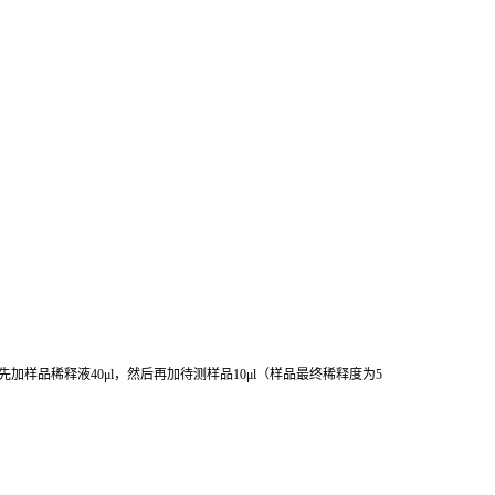
先加样品稀释液
40μl
，然后再加待测样品
10μl
（样品最终稀释度为
5