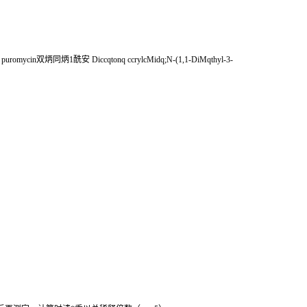
l puromycin
双炳同炳
1
酰安
Diccqtonq ccrylcMidq;N-(1,1-DiMqthyl-3-