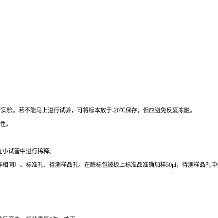
行实验。若不能马上进行试验，可将标本放于
-20
℃
保存，但应避免反复冻融。
性。
在小试管中进行稀释。
作相同）、标准孔、待测样品孔。在酶标包被板上标准品准确加样
50μl
，待测样品孔中
。