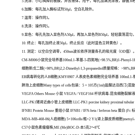
5.
洗涤：小心揭掉封板膜，弃去液体，甩干，每孔加满洗涤液，静置
30
6.
加酶：每孔加入酶标试剂
50μl
，空白孔除外。
7.
温育：操作同
3
。
8.
洗涤：操作同
5
。
9.
显色：每孔先加入显色剂
A50μl
，再加入显色剂
B50μl
，轻轻震荡混匀
10.
终止：每孔加终止液
50μl
，终止反应（此时蓝色立转黄色）。
11.
测定：以空白空调零，
450nm
波长依序测量各孔的吸光度（
OD
值）
CM-M006
小鼠完全培养基
100mL1-
苯基
-5-
四氮唑
(>98.5%,BR)1-Phenyl-1H-
细胞新戊二醇
(>98%,BR)2,2-Dimethyl-1,3-propanediol
质量规格：
>98%,B
EB
病毒转化的人
B
细胞
;KMY0907
人表皮色素细胞完全培养基
100mL1-
肺泡上皮细胞
Many types of cells
包装：
5
×
105
方
(1ml)
盐酸达泊西汀
(
混旋
VEGFA Others Mouse
小鼠
VEGFA / VEGF164
杆状病毒
-
昆虫细胞裂解
LLC-PK1
猪肾近曲小管上皮细胞
LLC-PK1 porcine kidney proximal tub
IFNB1 Protein Mouse
重组小鼠
IFNB1 / IFN-beta / Ierferon beta
蛋白
(Fc
MDA-MB-468-06(
人癌细胞
) 5
×
106cells/
瓶×
2 Y1(
肾上腺皮质细胞
)metxyl-
C57
小鼠色素瘤瘤株
;ME (Me)BOC-D-
本
5
克
2
～
8
℃