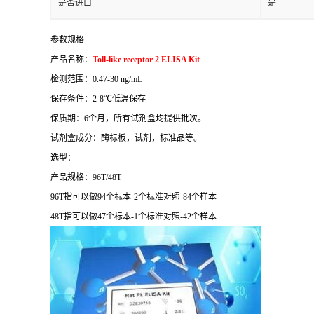
是否进口
是
参数规格
产品名称：
Toll-like receptor 2 ELISA Kit
检测范围：
0.47-30 ng/mL
保存条件：
2-8
℃
低温保存
保质期：
6
个月，所有试剂盒均提供批次。
试剂盒成分：酶标板，试剂，标准品等。
选型：
产品规格：
96T/48T
96T
指可以做
94
个标本
-2
个标准对照
-84
个样本
48T
指可以做
47
个标本
-1
个标准对照
-42
个样本