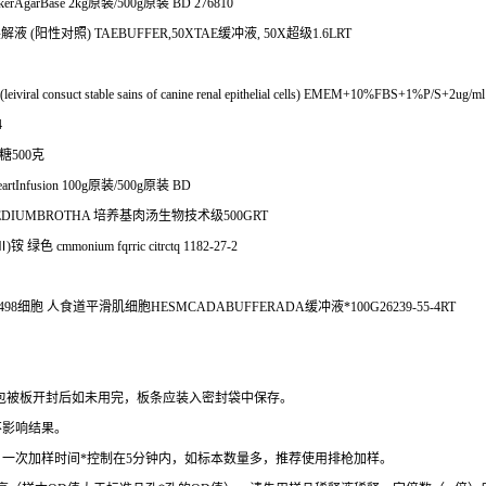
rkerAgarBase 2kg
原装
/500g
原装
BD 276810
裂解液
(
阳性对照
) TAEBUFFER,50XTAE
缓冲液
, 50X
超级
1.6LRT
viral consuct stable sains of canine renal epithelial cells) EMEM+10%FBS+1%P/S+2ug/m
4
糖
500
克
artInfusion 100g
原装
/500g
原装
BD
EDIUMBROTHA
培养基肉汤生物技术级
500GRT
Ⅲ
)
铵
绿色
cmmonium fqrric citrctq 1182-27-2
498
细胞
人食道平滑肌细胞
HESMCADABUFFERADA
缓冲液*
100G26239-55-4RT
包被板开封后如未用完，板条应装入密封袋中保存。
不影响结果。
。一次加样时间
*
控制在
5
分钟内，如标本数量多，推荐使用排枪加样。