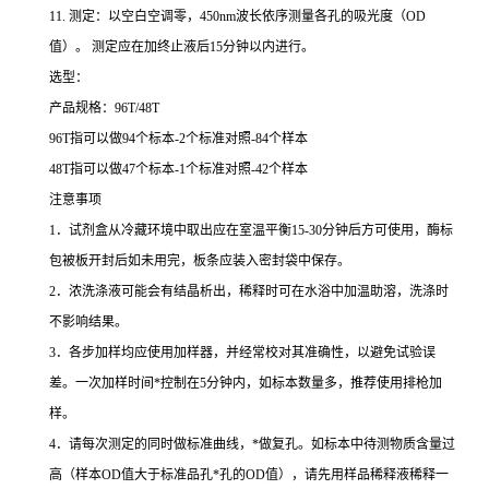
11.
测定：以空白空调零，
450nm
波长依序测量各孔的吸光度（
OD
值）。
测定应在加终止液后
15
分钟以内进行。
选型：
产品规格：
96T/48T
96T
指可以做
94
个标本
-2
个标准对照
-84
个样本
48T
指可以做
47
个标本
-1
个标准对照
-42
个样本
注意事项
1
．试剂盒从冷藏环境中取出应在室温平衡
15-30
分钟后方可使用，酶标
包被板开封后如未用完，板条应装入密封袋中保存。
2
．浓洗涤液可能会有结晶析出，稀释时可在水浴中加温助溶，洗涤时
不影响结果。
3
．各步加样均应使用加样器，并经常校对其准确性，以避免试验误
差。一次加样时间
*
控制在
5
分钟内，如标本数量多，推荐使用排枪加
样。
4
．请每次测定的同时做标准曲线，
*
做复孔。如标本中待测物质含量过
高（样本
OD
值大于标准品孔
*
孔的
OD
值），请先用样品稀释液稀释一