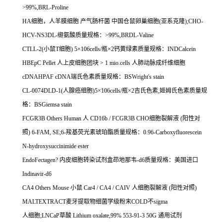
>99%,BRL-Proline
HA
细胞，人羊膜细胞
产气肠杆菌
中国仓鼠卵巢细胞
(
亚系克隆
);CHO-
HCV-NS3DL-
缬氨酸质量规格：
>99%,BRDL-Valine
CTLL-2(
小鼠
T
细胞
) 5
×
106cells/
瓶×
2
钙黄绿素质量规格：
INDCalcein
HBEpC Pellet
人上皮细胞团块
> 1 mio.cells
人肺动脉成纤维细胞
cDNAHPAF cDNA
瑞氏色素质量规格：
BSWright's stain
CL-0074DLD-1(
人腺癌细胞
)5
×
106cells/
瓶×
2
吉氏色素
,
姬姆氏色素质量规
格：
BSGiemsa stain
FCGR3B Others Human
人
CD16b / FCGR3B CHO
细胞裂解液
(
阳性对
照
) 6-FAM, SE;6-
羧基荧光素琥珀酯质量规格：
0.96-Carboxyfluorescein
N-hydroxysuccinimide ester
EndoFectagen?
内皮细胞转染试剂盒茚地那韦
-d6
质量规格：美国进口
Indinavir-d6
CA4 Others Mouse
小鼠
Car4 / CA4 / CAIV
人细胞裂解液
(
阳性对照
)
MALTEXTRACT
麦牙提取物细菌学级粉末
COLD
不
sigma
人细胞
;LNCaP
草酸
Lithium oxalate,99% 553-91-3 50G
通用试剂