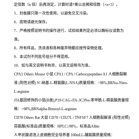
定倍数（
n
倍）后再测定，计算时请
*
乘以总稀释倍数（
×n×5
）。
5
．封板膜只限一次性使用，以避免交叉污染。
6
．底物请避光保存。
7
．严格按照说明书的操作进行，试验结果判定必须以酶标仪读数为
准。
8
．所有样品，洗涤液和各种废弃物都应按传染物处理。
9
．本试剂不同批号组分不得混用。
10
．如与英文说明书有异，以英文说明书为准。
CPA1 Others Mouse
小鼠
CPA1 / CPA / Carboxypeptidase A1
人细胞裂解
液
(
阳性对照
) N'-
硝基
-L-
精氨酸
(L-NNA)
质量规格：
>98%,BRN
ω
-Nitro-
L-arginine
tTA
基因修饰的小鼠
(B
类
);P19-CAG-tTA-3C3N
α
-
苯甲酰
-L-
精氨酸质量规
格：
>98%,BRNalpha-Benzoyl-L-arginine
CD70 Others Rat
大鼠
CD70 / CD27L / TNFSF7
人细胞裂解液
(
阳性对照
)
蒜氨酸
(
标准品
)
质量规格：
HPLC
≥
98%
，标准品
Alliin
人甲状腺滤泡上皮细胞完全培养基
100mLL-
脯氨酸质量规格：