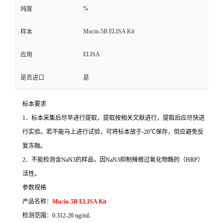
%
纯度
Mucin-5B ELISA Kit
样本
ELISA
应用
是否进口
是
标本要求
1
．标本采集后尽早进行提取，提取按相关文献进行，提取后应尽快进
行实验。若不能马上进行试验，可将标本放于
-20
℃
保存，但应避免反
复冻融。
2
．不能检测含
NaN3
的样品，因
NaN3
抑制辣根过氧化物酶的（
HRP
）
活性。
参数规格
产品名称：
Mucin-5B ELISA Kit
检测范围：
0.312-20 ng/mL