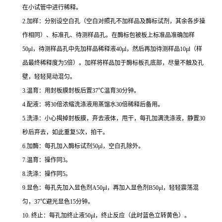
在小试管中进行稀释。
2.
加样：分别设空白孔（空白对照孔不加样品及酶标试剂，其余各步操
作相同）、标准孔、待测样品孔。在酶标包被板上标准品准确加样
50μl
，待测样品孔中先加样品稀释液
40μl
，然后再加待测样品
10μl
（样
品最终稀释度为
5
倍）。加样将样品加于酶标板孔底部，尽量不触及孔
壁，轻轻晃动混匀。
3.
温育：用封板膜封板后置
37
℃
温育
30
分钟。
4.
配液：将
30
倍浓缩洗涤液用蒸馏水
30
倍稀释后备用。
5.
洗涤：小心揭掉封板膜，弃去液体，甩干，每孔加满洗涤液，静置
30
秒后弃去，如此重复
5
次，拍干。
6.
加酶：每孔加入酶标试剂
50μl
，空白孔除外。
7.
温育：操作同
3
。
8.
洗涤：操作同
5
。
9.
显色：每孔先加入显色剂
A50μl
，再加入显色剂
B50μl
，轻轻震荡混
匀，
37
℃
避光显色
15
分钟。
10.
终止：每孔加终止液
50μl
，终止反应（此时蓝色立转黄色）。