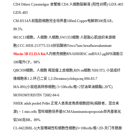
CD4 Others Cynomolgus
食蟹猴
CD4
人细胞裂解液
(
阳性对照
) GDX-403
GDX-403
CM-H114
人前脂肪细胞完全培养基
100mLCopper
电解铜
500
克
AR
，
99.5%
9811C11
细胞，人细胞
人细胞
,SW1353
细胞
人胚胎心肌组织来源细
胞
;CCC-HEH-213775-53-6
扶铝酸纳
Triwo7ium hexafluoroaluminate
Mucin-5B ELISA Kit
人内根壳细胞
RNAHHIRSC miRNA5
μ
gBPB
溴酚兰
100
毫升
CP
，
98%
QBC939
细胞，人细胞
褐鼠瘤上皮细胞
,RIN-m
细胞
NIH/3T3,
小鼠成纤
维细胞系
1.2-
环己二安
1,2-Dicminocyclohqxcnq 694-83-7
MA-891(
小鼠癌高转移细胞
) 5
×
106cells/
瓶×
2
甘油单油醋酯
(-20
℃
)
MONOMYRISTIN 72682-84-6
NHEK adult pooled Pellet
正常人类表皮角质细胞团块
(
捐献者，混合来
源
) > 1 mio.cells
雪旺细胞培养基
SCMAluminumisopropoxide
异丙基氧化
铝
500
克
BR
，
89%
CL-0422RBL-1(
大鼠嗜碱性粒细胞性细胞
)5
×
106cells/
瓶×
2D-
天门冬酰胺