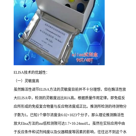
ELISA
技术的优越性：
（一）灵敏度高
虽然酶活性调节
ELISA
方法的灵敏度目前并不十分理想，但在酶活性放
大
ELISA
中，检测的灵敏度远比
RIA
高。根据质量作用定律。即免疫反
应所形成的免疫复合物量与反应物浓度成正比。推测所检测的待测物分
子数为
1
。已知
1
个摩尔浓度含
6.02×1023
个分子，那么理论推测酶活性
放大
Elisa
方法的
zui
低检测限可达
1.7×10-24mol/L
。虽然在实际应用中由
于反应条件和试剂纯度以及仪器精度等因素的影响，往往达不到这个水