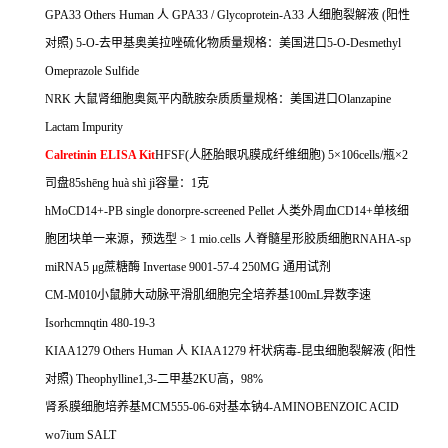
GPA33 Others Human
人
GPA33 / Glycoprotein-A33
人细胞裂解液
(
阳性
对照
) 5-O-
去甲基奥美拉唑硫化物质量规格：美国进口
5-O-Desmethyl
Omeprazole Sulfide
NRK
大鼠肾细胞奥氮平内酰胺杂质质量规格：美国进口
Olanzapine
Lactam Impurity
Calretinin ELISA Kit
HFSF(
人胚胎眼巩膜成纤维细胞
) 5
×
106cells/
瓶×
2
司盘
85sh
ē
ng hu
à
sh
ì
j
ì容量：
1
克
hMoCD14+-PB single donorpre-screened Pellet
人类外周血
CD14+
单核细
胞团块单一来源，预选型
> 1 mio.cells
人脊髓星形胶质细胞
RNAHA-sp
miRNA5
μ
g
蔗糖酶
Invertase 9001-57-4 250MG
通用试剂
CM-M010
小鼠肺大动脉平滑肌细胞完全培养基
100mL
异数李速
Isorhcmnqtin 480-19-3
KIAA1279 Others Human
人
KIAA1279
杆状病毒
-
昆虫细胞裂解液
(
阳性
对照
) Theophylline1,3-
二甲基
2KU
高，
98%
肾系膜细胞培养基
MCM555-06-6
对基本钠
4-AMINOBENZOIC ACID
wo7ium SALT