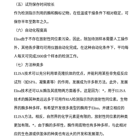
（五）试剂保存时间较长
作为检测指示剂用的酶和酶标记物，在低温或干燥条件下相对稳定，可
保存半年至数年之久。
（六）自动化程度高
Elisa
由于不存在放射性同位素污染，因此，除加待测样本需要人工操作
外，其他各步骤均可用仪器自动化完成。在这种自动化条件下，平均每
人每天可完成
2000
余个样本的检测工作。
（七）方法种类多
ELISA
技术可以充分利用单克隆抗体的优点，并能利用某些非免疫反应
试剂（如
SPA
、凝集素等）的作用，发展成为许多新方法。此外，发展
Elisa
技术还可以从酶及其底物两方面着手。这是因为：
*
，用于
ELISA
技术的酶其种类远远多于可用作
RIA
检测指示剂的放射性同位素。生物
界的酶多种多样，有希望开发很多类型的酶用于
Elisa
，并建立相应的
ELISA
方法。相反，自然界的化学元素是有限的，放射性同位素的种类
更加有限。
*
，由于酶的多样性，酶作用底物也有多种多样，与此相对
应的生色源或供氢体的种类也有远大的开发和发展潜力。