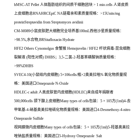
hMSC-AT Pellet
人体脂肪组织的间质干细胞团块
> 1 mio.cells
人肾皮质
上皮细胞总
RNAHRCEpiC NA
链霉亲和素质量规格：
>15Units/mg
proteinStreptavidin from Streptomyces avidinii
CM-M089
小鼠皮肤肥大细胞完全培养基
100mL
西他沙星质量规格：
>98.5%,
水合物
,BRSitafloxacin Hydrate
HFE2 Others Cynomolgus
食蟹猴
Hemojuvelin / HFE2
杆状病毒
-
昆虫细胞
裂解液
(
阳性对照
) DHBS
；
3,5-
二氯
-2-
羟基苯磺酸钠质量规格：
>99%DHBS
SVEC4-10(
小鼠结内皮细胞
) 5
×
106cells/
瓶×
2
奥美拉唑
N-
氧化物质量规
格：美国进口
Omeprazole N-Oxide
HDLEC-c adult
人类皮肤管内皮细胞
(HDLEC)
来自成年捐献者
500,000cells
颌下腺上皮细胞
Many types of cells
包装：
5
×
105
方
(1ml)4-
去
甲氧基
-4-
硝基奥美拉唑硫化物质量规格：美国进口
4-Desmethoxy-4-nitro
Omeprazole Sulfide
视网膜微内皮细胞
Many types of cells
包装：
5
×
105
方
(1ml)5-
羟基奥美拉
唑钠盐质量规格：美国进口
5-Hydroxy Omeprazole Salt