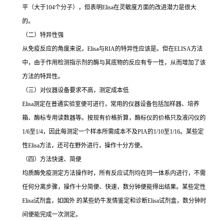
平（大于
104
个分子），但表明
Elisa
在灵敏度方面的改进潜力是很大
的。
（二）特异性强
从免疫反应的角度来说，
Elisa
与
RIA
的特异性应该是。但在
ELISA
方法
中，由于作用检测指示剂的酶与其底物的反应有专一性，从而增加了该
方法的特异性。
（三）对仪器设备要求不高，测定成本低
Elisa
测定在普通实验室便可进行，常用的仪器设备包括加样器、培养
箱、酶标专用读数器等。按现有价格折算，酶标仪的价格只及液闪仪的
1/6
至
1/4
，因此每测定一个样本所需成本不及
PIA
的
1/10
至
1/16
。某些定
性
Elisa
方法，还可在野外进行，操作十分方便。
（四）方法快速、简便
均质酶免疫测定方法操作时，所有反应试剂均在同一体系内进行，不需
任何分离步骤，操作十分简便、快速，数分钟便能得出结果。某些定性
Elisa
试剂盒，如国外 的某些奶牛发情鉴定和诊断
Elisa
试剂盒，数分钟时
间便能完成一次测定。