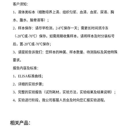
客户须知：
1
、液体类标本（细胞培养上清、组织匀浆、血清、血浆、尿液、胸
水、腹水、脑脊液等）；
2
、样本保存：请尽早检测，
2-8
℃
保存一天；需更长时间须冷冻
（
-20
℃
或
-70
℃
）保存。如需周期收集样本，请将样本及时分装标号
后，置
-20
℃
或
-70
℃
保存；
3
、请提前告诉我们：您样本的种属、样本数量、待测指标及其他特殊
要求。
报告内容及标准：
1
、
ELISA
标准曲线；
2
、详细的实验步骤；
3
、完整的实验报告（试剂耗材，实验方法，实验结果及结果说明）；
4
、实验进行阶段，我公司客服人员会及时向您汇报实验进程。
相关产品：