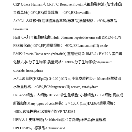
CRP Others Human
人
CRP / C-Reactive Protein
人细胞裂解液
(
阳性对照
)
异香草醛
(>98%,BR)
质量规格：
>98%,BRIsovanillin
AsPC-1
人转移*腺癌细胞异香草醛
(
标准品
)
质量规格：
>99%,
标准品
Isovanillin
HuH-6
人肝母细胞瘤细胞
HuH-6 human hepatoblastoma cell DMEM+10%
FBS
氧化镧
(>99%,EP)
质量规格：
>99%,EPLanthanum(III) oxide
BMP2 Protein Danio rerio (zebrafish)
重组斑马鱼
BMP-2 / BMP2A
蛋白氯
化镁六水
(
分子生物学
)
质量规格：
>99%,
分子生物学级
Magnesium
chloride, hexahydrate
人*上皮细胞
(HREpiC)( 5
×
105 ) MN-c,
小鼠皮质神经元
Mouse
醋酸锰四
水质量规格：
>98%,BCManganese (II) acetate, tetrahydrate
HeLa229
细胞，人细胞
(HPV-18
永生化细胞
)
小鼠细胞
,GT1-1
细胞
真皮成
纤维细胞
Many types of cells
包装：
5
×
105
方
(1ml)TAE684
质量规格：
>98%,
选择性的
ALK
抑制剂
NVP-TAE684
HBE(
人上皮样细胞
) 5
×
106cells/
瓶×
2
青蒿酸
(
标准品
)
质量规格：
HPLC
≥
98%
，标准品
Artemisic acid