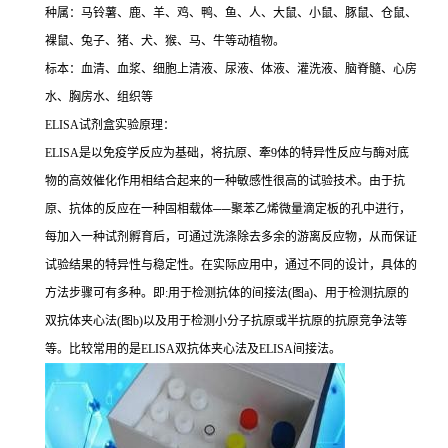
种属：马铃薯、鹿、羊、鸡、鸭、鱼、人、大鼠、小鼠、豚鼠、仓鼠、
裸鼠、兔子、猪、犬、猴、马、牛等动植物。
标本：血清、血浆、细胞上清液、尿液、体液、灌洗液、脑脊髓、心房
水、胸房水、组织等
ELISA
试剂盒实验原理：
ELISA
是以免疫学反应为基础，将抗原、牽
9
体的特异性反应与酶对底
物的高效催化作用相结合起来的一种敏感性很高的试验技术。由于抗
原、抗体的反应在一种固相载体
──
聚苯乙烯微量滴定板的孔中进行，
每加入一种试剂孵育后，可通过洗涤除去多余的游离反应物，从而保证
试验结果的特异性与稳定性。在实际应用中，通过不同的设计，具体的
方法步骤可有多种。即
:
用于检测抗体的间接法
(
图
a)
、用于检测抗原的
双抗体夹心法
(
图
b)
以及用于检测小分子抗原或半抗原的抗原竞争法等
等。比较常用的是
ELISA
双抗体夹心法及
ELISA
间接法。