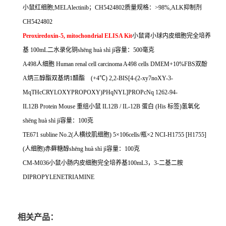
小鼠红细胞
;MELAlectinib
；
CH5424802
质量规格：
>98%,ALK
抑制剂
CH5424802
Peroxiredoxin-5, mitochondrial ELISA Kit
小鼠肾小球内皮细胞完全培养
基
100mL
二水录化铜
sh
ē
ng hu
à
sh
ì
j
ì容量：
500
毫克
A498
人细胞
Human renal cell carcinoma A498 cells DMEM+10%FBS
双酚
A
炳三醇酯双基炳
1
醋酯
(+4
℃
) 2,2-BIS[4-(2-xy7noXY-3-
MqTHcCRYLOXYPROPOXY)PHqNYL]PROPcNq 1262-94-
IL12B Protein Mouse
重组小鼠
IL12B / IL-12B
蛋白
(His
标签
)
氢氧化
sh
ē
ng hu
à
sh
ì
j
ì容量：
100
克
TE671 subline No.2(
人横纹肌细胞
) 5
×
106cells/
瓶×
2 NCI-H1755 [H1755]
(
人细胞
)
赤藓糖醇
sh
ē
ng hu
à
sh
ì
j
ì容量：
100
克
CM-M036
小鼠小肠内皮细胞完全培养基
100mL3
，
3-
二基二胺
DIPROPYLENETRIAMINE
相关产品：