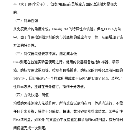
平（大于
104
个分子），但表明
Elisa
在灵敏度方面的改进潜力是很大
的。
（二）特异性强
从免疫反应的角度来说，
Elisa
与
RIA
的特异性应该是。但在
ELISA
方法
中，由于作用检测指示剂的酶与其底物的反应有专一性，从而增加了该
方法的特异性。
（三）对仪器设备要求不高，测定成本低
Elisa
测定在普通实验室便可进行，常用的仪器设备包括加样器、培养
箱、酶标专用读数器等。按现有价格折算，酶标仪的价格只及液闪仪的
1/6
至
1/4
，因此每测定一个样本所需成本不及
PIA
的
1/10
至
1/16
。某些定
性
Elisa
方法，还可在野外进行，操作十分方便。
（四）方法快速、简便
均质酶免疫测定方法操作时，所有反应试剂均在同一体系内进行，不需
任何分离步骤，操作十分简便、快速，数分钟便能得出结果。某些定性
Elisa
试剂盒，如国外 的某些奶牛发情鉴定和诊断
Elisa
试剂盒，数分钟时
间便能完成一次测定。