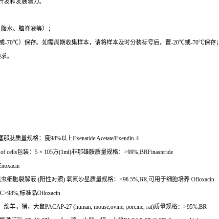
开发和发展潜力。
、腹水、脑脊液等）；
或
-70
℃
）保存。如需周期收集样本，请将样本及时分装标号后，置
-20
℃
或
-70
℃
保存
要求。
塞那肽质量规格：度
98%
以上
Exenatide Acetate/Exendin-4
of cells
包装：
5
×
105
方
(1ml)
非那雄胺质量规格：
>99%,BRFinasteride
noxacin
昆虫细胞裂解液
(
阳性对照
)
氧氟沙星质量规格：
>98.5%,BR,
可用于细胞培养
Ofloxacin
C>98%,
标准品
Ofloxacin
，绵羊，猪，大鼠
PACAP-27 (human, mouse,ovine, porcine, rat)
质量规格：
>95%,BR