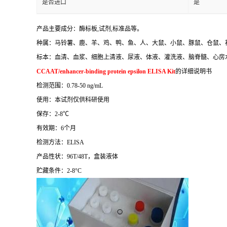
是否进口
是
产品主要成分：酶标板
,
试剂
,
标准品等。
种属：马铃薯、鹿、羊、鸡、鸭、鱼、人、大鼠、小鼠、豚鼠、仓鼠、
标本：血清、血浆、细胞上清液、尿液、体液、灌洗液、脑脊髓、心房
CCAAT/enhancer-binding protein epsilon ELISA Kit
的详细说明书
检测范围：
0.78-50 ng/mL
使用：本试剂仅供科研使用
保存：
2-8
℃
有效期：
6
个月
检测方法：
ELISA
产品性状：
96T/48T
，盒装液体
贮藏条件：
2-8°C