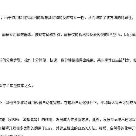
中，由于作用检测指示剂的酶与其底物的反应有专一性，从而增加了该方法的特异性。
、酶标专用读数器等。按现有价格折算，酶标仪的价格只及液闪仪的
1/6
至
1/4
，因此每
任何分离步骤，操作十分简便、快速，数分钟便能得出结果。某些定性
Elisa
试剂盒，
保存半年至数年之久。
外，其他各步骤均可用仪器自动化完成。在这种自动化条件下，平均每人每天可完成
2
试剂（如
SPA
、凝集素等）的作用，发展成为许多新方法。此外，发展
Elisa
技术还可以
有希望开发很多类型的酶用于
Elisa
，并建立相应的
ELISA
方法。相反，自然界的化学元