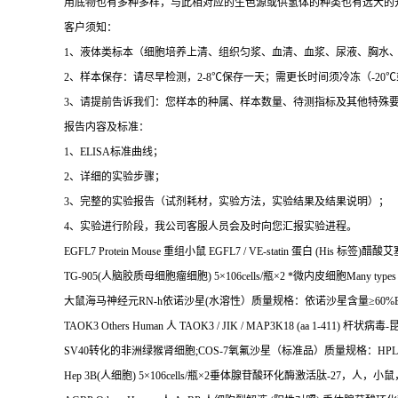
用底物也有多种多样，与此相对应的生色源或供氢体的种类也有远大的
客户须知：
1
、液体类标本（细胞培养上清、组织匀浆、血清、血浆、尿液、胸水
2
、样本保存：请尽早检测，
2-8
℃
保存一天；需更长时间须冷冻（
-20
℃
3
、请提前告诉我们：您样本的种属、样本数量、待测指标及其他特殊
报告内容及标准：
1
、
ELISA
标准曲线；
2
、详细的实验步骤；
3
、完整的实验报告（试剂耗材，实验方法，实验结果及结果说明）；
4
、实验进行阶段，我公司客服人员会及时向您汇报实验进程。
EGFL7 Protein Mouse
重组小鼠
EGFL7 / VE-statin
蛋白
(His
标签
)
醋酸艾
TG-905(
人脑胶质母细胞瘤细胞
) 5
×
106cells/
瓶×
2
*微内皮细胞
Many types 
大鼠海马神经元
RN-h
依诺沙星
(
水溶性）质量规格：依诺沙星含量≥
60%E
TAOK3 Others Human
人
TAOK3 / JIK / MAP3K18 (aa 1-411)
杆状病毒
-
SV40
转化的非洲绿猴肾细胞
;COS-7
氧氟沙星（标准品）质量规格：
HPL
Hep 3B(
人细胞
) 5
×
106cells/
瓶×
2
垂体腺苷酸环化酶激活肽
-27
，人，小鼠