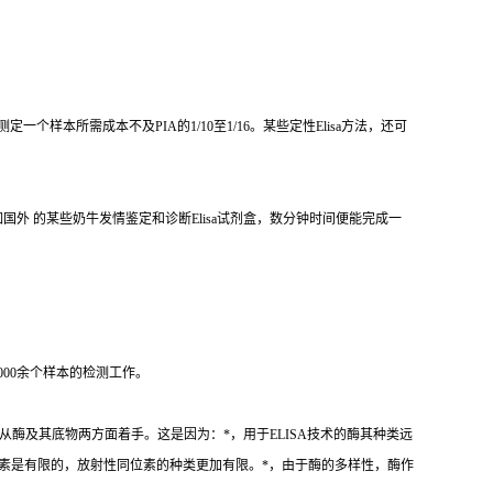
测定一个样本所需成本不及
PIA
的
1/10
至
1/16
。某些定性
Elisa
方法，还可
如国外 的某些奶牛发情鉴定和诊断
Elisa
试剂盒，数分钟时间便能完成一
000
余个样本的检测工作。
从酶及其底物两方面着手。这是因为：
*
，用于
ELISA
技术的酶其种类远
素是有限的，放射性同位素的种类更加有限。
*
，由于酶的多样性，酶作