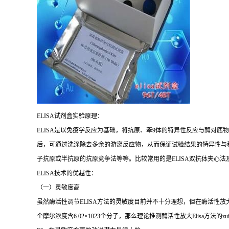
ELISA
试剂盒实验原理：
ELISA
是以免疫学反应为基础，将抗原、牽
9
体的特异性反应与酶对底物
后，可通过洗涤除去多余的游离反应物，从而保证试验结果的特异性与
子抗原或半抗原的抗原竞争法等等。比较常用的是
ELISA
双抗体夹心法
ELISA
技术的优越性：
（一）灵敏度高
虽然酶活性调节
ELISA
方法的灵敏度目前并不十分理想，但在酶活性放
个摩尔浓度含
6.02×1023
个分子，那么理论推测酶活性放大
Elisa
方法的
zu