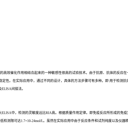
的高效催化作用相结合起来的一种敏感性很高的试验技术。由于抗原、抗体的反应在
稳定性。在实际应用中，通过不同的设计，具体的方法步骤可有多种。即
:
用于检测抗
及
ELISA
间接法。
大
ELISA
中，检测的灵敏度远比
RIA
高。根据质量作用定律。即免疫反应所形成的免疫
i
低检测限可达
1.7×10-24mol/L
。虽然在实际应用中由于反应条件和试剂纯度以及仪器