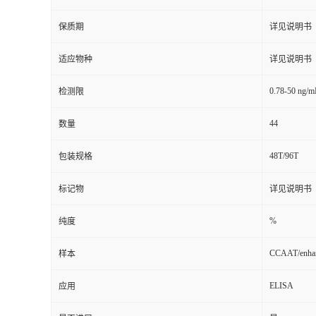
保质期
详见说明书
适应物种
详见说明书
0.78-50 ng/m
检测限
44
数量
48T/96T
包装规格
标记物
详见说明书
%
纯度
CCAAT/enhanc
样本
ELISA
应用