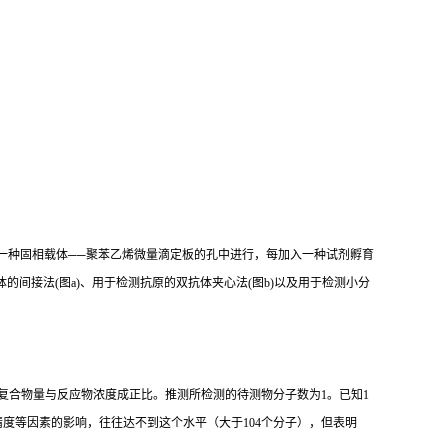
一种固相载体
──
聚苯乙烯微量滴定板的孔中进行，每加入一种试剂孵育
体的间接法
(
图
a)
、用于检测抗原的双抗体夹心法
(
图
b)
以及用于检测小分
复合物量与反应物浓度成正比。推测所检测的待测物分子数为
1
。已知
1
精度等因素的影响，往往达不到这个水平（大于
104
个分子），但表明