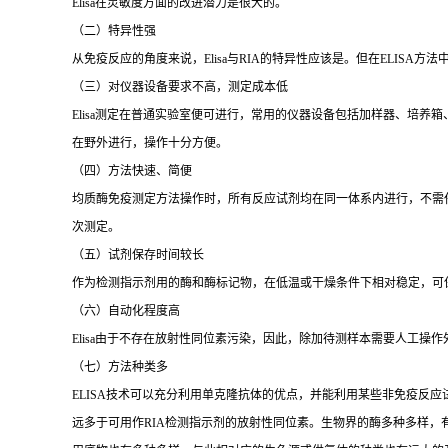
Elisa
在灵敏度方面的改进潜力是很大的。
（二）特异性强
从免疫反应的角度来说，
Elisa
与
RIA
的特异性应该是。但在
ELISA
方法
（三）对仪器设备要求不高，测定成本低
Elisa
测定在普通实验室便可进行，常用的仪器设备包括加样器、培养箱
在野外进行，操作十分方便。
（四）方法快速、简便
均质酶免疫测定方法操作时，所有反应试剂均在同一体系内进行，不需
次测定。
（五）试剂保存时间较长
作为检测指示剂用的酶和酶标记物，在低温或干燥条件下相对稳定，可
（六）自动化程度高
Elisa
由于不存在放射性同位素污染，因此，除加待测样本需要人工操作
（七）方法种类多
ELISA
技术可以充分利用单克隆抗体的优点，并能利用某些非免疫反应
远多于可用作
RIA
检测指示剂的放射性同位素。生物界的酶多种多样，