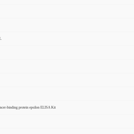
L
er-binding protein epsilon ELISA Kit