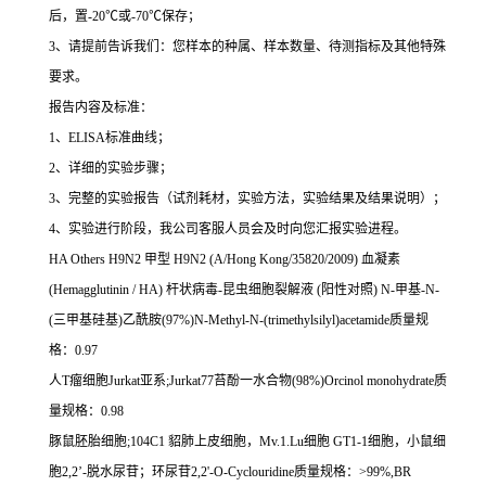
后，置
-20
℃
或
-70
℃
保存；
3
、请提前告诉我们：您样本的种属、样本数量、待测指标及其他特殊
要求。
报告内容及标准：
1
、
ELISA
标准曲线；
2
、详细的实验步骤；
3
、完整的实验报告（试剂耗材，实验方法，实验结果及结果说明）；
4
、实验进行阶段，我公司客服人员会及时向您汇报实验进程。
HA Others H9N2
甲型
H9N2 (A/Hong Kong/35820/2009)
血凝素
(Hemagglutinin / HA)
杆状病毒
-
昆虫细胞裂解液
(
阳性对照
) N-
甲基
-N-
(
三甲基硅基
)
乙酰胺
(97%)N-Methyl-N-(trimethylsilyl)acetamide
质量规
格：
0.97
人
T
瘤细胞
Jurkat
亚系
;Jurkat77
苔酚一水合物
(98%)Orcinol monohydrate
质
量规格：
0.98
豚鼠胚胎细胞
;104C1
貂肺上皮细胞，
Mv.1.Lu
细胞
GT1-1
细胞，小鼠细
胞
2,2
’
-
脱水尿苷；环尿苷
2,2'-O-Cyclouridine
质量规格：
>99%,BR