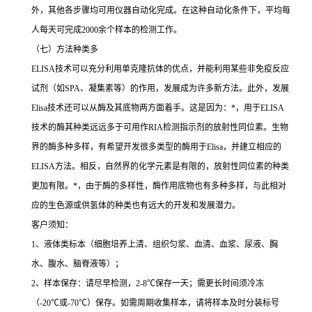
外，其他各步骤均可用仪器自动化完成。在这种自动化条件下，平均每
人每天可完成
2000
余个样本的检测工作。
（七）方法种类多
ELISA
技术可以充分利用单克隆抗体的优点，并能利用某些非免疫反应
试剂（如
SPA
、凝集素等）的作用，发展成为许多新方法。此外，发展
Elisa
技术还可以从酶及其底物两方面着手。这是因为：
*
，用于
ELISA
技术的酶其种类远远多于可用作
RIA
检测指示剂的放射性同位素。生物
界的酶多种多样，有希望开发很多类型的酶用于
Elisa
，并建立相应的
ELISA
方法。相反，自然界的化学元素是有限的，放射性同位素的种类
更加有限。
*
，由于酶的多样性，酶作用底物也有多种多样，与此相对
应的生色源或供氢体的种类也有远大的开发和发展潜力。
客户须知：
1
、液体类标本（细胞培养上清、组织匀浆、血清、血浆、尿液、胸
水、腹水、脑脊液等）；
2
、样本保存：请尽早检测，
2-8
℃
保存一天；需更长时间须冷冻
（
-20
℃
或
-70
℃
）保存。如需周期收集样本，请将样本及时分装标号