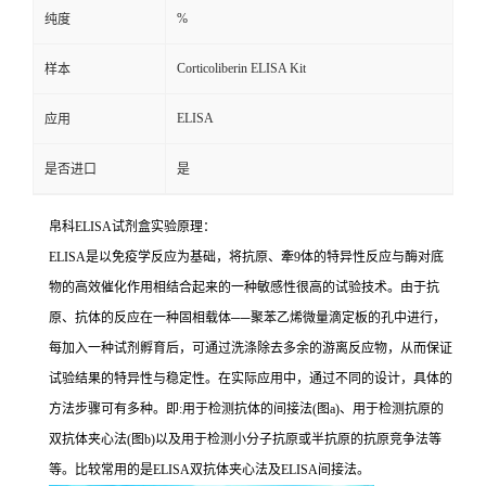
%
纯度
Corticoliberin ELISA Kit
样本
ELISA
应用
是否进口
是
帛科
ELISA
试剂盒实验原理：
ELISA
是以免疫学反应为基础，将抗原、牽
9
体的特异性反应与酶对底
物的高效催化作用相结合起来的一种敏感性很高的试验技术。由于抗
原、抗体的反应在一种固相载体
──
聚苯乙烯微量滴定板的孔中进行，
每加入一种试剂孵育后，可通过洗涤除去多余的游离反应物，从而保证
试验结果的特异性与稳定性。在实际应用中，通过不同的设计，具体的
方法步骤可有多种。即
:
用于检测抗体的间接法
(
图
a)
、用于检测抗原的
双抗体夹心法
(
图
b)
以及用于检测小分子抗原或半抗原的抗原竞争法等
等。比较常用的是
ELISA
双抗体夹心法及
ELISA
间接法。