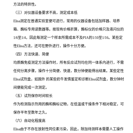
方法的特异性。
（三）对仪器设备要求不高，测定成本低
Elisa
测定在普通实验室便可进行，常用的仪器设备包括加样器、培养
箱、酶标专用读数器等。按现有价格折算，酶标仪的价格只及液闪仪的
1/6
至
1/4
，因此每测定一个样本所需成本不及
PIA
的
1/10
至
1/16
。某些定
性
Elisa
方法，还可在野外进行，操作十分方便。
（四）方法快速、简便
均质酶免疫测定方法操作时，所有反应试剂均在同一体系内进行，不需
任何分离步骤，操作十分简便、快速，数分钟便能得出结果。某些定性
Elisa
试剂盒，如国外 的某些奶牛发情鉴定和诊断
Elisa
试剂盒，数分钟时
间便能完成一次测定。
（五）试剂保存时间较长
作为检测指示剂用的酶和酶标记物，在低温或干燥条件下相对稳定，可
保存半年至数年之久。
（六）自动化程度高
Elisa
由于不存在放射性同位素污染，因此，除加待测样本需要人工操作