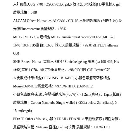
人肝细胞
;QSG-7701 [QSG7701]X-gal;5-
溴
-4
氯
-3
吲哚基β
-D
半乳糖
X-gal
质量规格：
0.99
ALCAM Others Human
人
ALCAM / CD166
人细胞裂解液
(
阳性对照
)
荧
光胺
Fluorescamine
质量规格：
>98%
MCF7 [MCF-7]
人癌细胞
MCF7 human breast cancer cell line [MCF-7]
1640+10% FBS
富勒
1 C60
，球
C60
质量规格：
>99.0%(HPLC)Fullerene
C60
SHH Protein Human
重组人
SHH / Sonic hedgehog
蛋白
(aa 198-462, His
标签
)
富勒
1 C70
，球
C70
质量规格：
>98.0%(HPLC)Fullerene C70
人皮肤成纤维细胞
;CCC-HSF-1 B16-F10,
小鼠色素瘤高转移细胞
MouseC60MC12
质量规格：
>97.0%(HPLC)C60MC12
小鼠色素瘤瘤株
;B16
单壁碳纳米管
(>55%)
小于
2nm(
直径
),5-15
μ
m(
长度
)
质量规格：
Carbon Nanotube Single-walled (>55%) below 2nm(diam.), 5-
15μm(length)
EDA2R Others Mouse
小鼠
XEDAR / EDA2R
人细胞裂解液
(
阳性对照
)
复壁碳纳米管
20-40nm(
直径
),1-2
μ
m(
长度
)
质量规格：
>95%(TPO