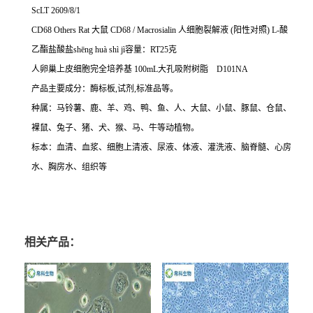
ScLT 2609/8/1
CD68 Others Rat
大鼠
CD68 / Macrosialin
人细胞裂解液
(
阳性对照
) L-
酸
乙酯盐酸盐
sh
ē
ng hu
à
sh
ì
j
ì容量：
RT25
克
人卵巢上皮细胞完全培养基
100mL
大孔吸附树脂
D101NA
产品主要成分：酶标板
,
试剂
,
标准品等。
种属：马铃薯、鹿、羊、鸡、鸭、鱼、人、大鼠、小鼠、豚鼠、仓鼠、
裸鼠、兔子、猪、犬、猴、马、牛等动植物。
标本：血清、血浆、细胞上清液、尿液、体液、灌洗液、脑脊髓、心房
水、胸房水、组织等
相关产品：