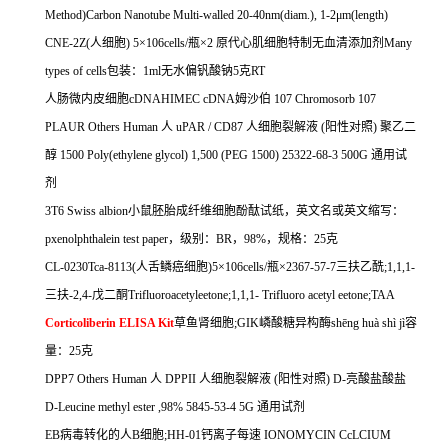
Method)Carbon Nanotube Multi-walled 20-40nm(diam.), 1-2μm(length)
CNE-2Z(
人细胞
) 5
×
106cells/
瓶×
2
原代心肌细胞特制无血清添加剂
Many
types of cells
包装：
1ml
无水偏钒酸钠
5
克
RT
人肠微内皮细胞
cDNAHIMEC cDNA
姆沙伯
107 Chromosorb 107
PLAUR Others Human
人
uPAR / CD87
人细胞裂解液
(
阳性对照
)
聚乙二
醇
1500 Poly(ethylene glycol) 1,500 (PEG 1500) 25322-68-3 500G
通用试
剂
3T6 Swiss albion
小鼠胚胎成纤维细胞酚酞试纸，英文名或英文缩写：
pxenolphthalein test paper
，级别：
BR
，
98%
，规格：
25
克
CL-0230Tca-8113(
人舌鳞癌细胞
)5
×
106cells/
瓶×
2367-57-7
三扶乙酰
;1,1,1-
三扶
-2,4-
戊二酮
Trifluoroacetyleetone;1,1,1- Trifluoro acetyl eetone;TAA
Corticoliberin ELISA Kit
草鱼肾细胞
;GIK
嶙酸糖异构酶
sh
ē
ng hu
à
sh
ì
j
ì容
量：
25
克
DPP7 Others Human
人
DPPII
人细胞裂解液
(
阳性对照
) D-
亮酸盐酸盐
D-Leucine methyl ester ,98% 5845-53-4 5G
通用试剂
EB
病毒转化的人
B
细胞
;HH-01
钙离子每速
IONOMYCIN CcLCIUM