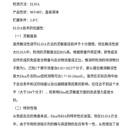
检测方法：
ELISA
产品性状：
96T/48T
，盒装液体
贮藏条件：
2-8°C
ELISA
技术的优越性：
（一）灵敏度高
虽然酶活性调节
ELISA
方法的灵敏度目前并不十分理想，但在酶活性放
大
ELISA
中，检测的灵敏度远比
RIA
高。根据质量作用定律。即免疫反
应所形成的免疫复合物量与反应物浓度成正比。推测所检测的待测物分
子数为
1
。已知
1
个摩尔浓度含
6.02×1023
个分子，那么理论推测酶活性
放大
Elisa
方法的
zui
低检测限可达
1.7×10-24mol/L
。虽然在实际应用中由
于反应条件和试剂纯度以及仪器精度等因素的影响，往往达不到这个水
平（大于
104
个分子），但表明
Elisa
在灵敏度方面的改进潜力是很大
的。
（二）特异性强
从免疫反应的角度来说，
Elisa
与
RIA
的特异性应该是。但在
ELISA
方法
中，由于作用检测指示剂的酶与其底物的反应有专一性，从而增加了该