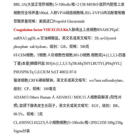
BRL-3A(
大鼠正常肝细胞
) 5
×
106cells/
瓶×
2 CM-M038
小鼠肝内胆管上皮
细胞完全培养基
100mL
人耐
VP16
绒癌细胞株
;JEG-3/VP16
丙泊酚葡萄糖
苷酸质量规格：美国进口
Propofol Glucuronide
Coagulation factor VIII ELISA Kit
人脉络丛上皮细胞
RNAHCPEpiC
miRNA5
μ
gDL-
α
-
甘油嶙酸盐，英文名或英文缩写：
DL-
α
-Glycerol
phosphate salt hydrate
，级别：
GR
，规格：
500
克
6T-CEM
细胞，
T
细胞
人巨细胞性细胞
,801-D
细胞
细胞双
[4-(1,1,3,3-
四基
丁基
)
本基
]
鳞醋钙盐
BIS[4-(1,1,3,3-TqTRcMqTHYLBUTYL)PHqNYL]
PHOSPHcTq CcLCIUM ScLT 40832-97-0
猫肾细胞
;CRFK
磺柳酸钠，英文名或英文缩写：
wo7ium sulfosalicylate
，
级别：
CP
，规格：
100
毫克
ADAM15 Others Human
人
ADAM15 / MDC15
人细胞裂解液
(
阳性对
照
)
鼠颌下腺表皮生长因子，英文名或英文缩写：
EGF
，级别：
BR
，
99.5%
，规格：
5
克
CL-0395NCI-H2227(
人小细胞细胞
)5
×
106cells/
瓶×
2PEG3350 100g/250g
Sigma
分装