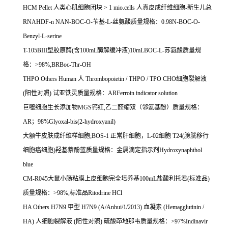
HCM Pellet
人类心肌细胞团块
> 1 mio.cells
人真皮成纤维细胞
-
新生儿总
RNAHDF-n NAN-BOC-O-
苄基
-L-
丝氨酸质量规格：
0.98N-BOC-O-
Benzyl-L-serine
T-105BIII
型胶原酶
(
含
100mL
酶解缓冲液
)10mLBOC-L-
苏氨酸质量规
格：
>98%,BRBoc-Thr-OH
THPO Others Human
人
Thrombopoietin / THPO / TPO CHO
细胞裂解液
(
阳性对照
)
试亚铁灵质量规格：
ARFerroin indicator solution
巨噬细胞生长添加物
MGS
钙红
,
乙二醛缩双（邻氨基酚）质量规格：
AR
；
98%Glyoxal-bis(2-hydroxyanil)
大额牛皮肤成纤维样细胞
;BOS-1
正常肝细胞，
L-02
细胞
T24(
膀胱移行
细胞癌细胞
)
羟基萘酚蓝质量规格：金属滴定指示剂
Hydroxynaphthol
blue
CM-R045
大鼠小肠粘膜上皮细胞完全培养基
100mL
盐酸利托君
(
标准品
)
质量规格：
>98%,
标准品
Ritodrine HCl
HA Others H7N9
甲型
H7N9 (A/Anhui/1/2013)
血凝素
(Hemagglutinin /
HA)
人细胞裂解液
(
阳性对照
)
硫酸茚地那韦质量规格：
>97%Indinavir