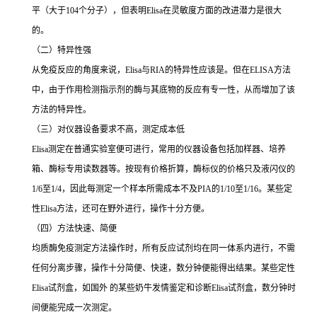
平（大于
104
个分子），但表明
Elisa
在灵敏度方面的改进潜力是很大
的。
（二）特异性强
从免疫反应的角度来说，
Elisa
与
RIA
的特异性应该是。但在
ELISA
方法
中，由于作用检测指示剂的酶与其底物的反应有专一性，从而增加了该
方法的特异性。
（三）对仪器设备要求不高，测定成本低
Elisa
测定在普通实验室便可进行，常用的仪器设备包括加样器、培养
箱、酶标专用读数器等。按现有价格折算，酶标仪的价格只及液闪仪的
1/6
至
1/4
，因此每测定一个样本所需成本不及
PIA
的
1/10
至
1/16
。某些定
性
Elisa
方法，还可在野外进行，操作十分方便。
（四）方法快速、简便
均质酶免疫测定方法操作时，所有反应试剂均在同一体系内进行，不需
任何分离步骤，操作十分简便、快速，数分钟便能得出结果。某些定性
Elisa
试剂盒，如国外 的某些奶牛发情鉴定和诊断
Elisa
试剂盒，数分钟时
间便能完成一次测定。