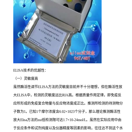
ELISA
技术的优越性：
（一）灵敏度高
虽然酶活性调节
ELISA
方法的灵敏度目前并不十分理想，但在酶活性放
大
ELISA
中，检测的灵敏度远比
RIA
高。根据质量作用定律。即免疫反
应所形成的免疫复合物量与反应物浓度成正比。推测所检测的待测物分
子数为
1
。已知
1
个摩尔浓度含
6.02×1023
个分子，那么理论推测酶活性
放大
Elisa
方法的
zui
低检测限可达
1.7×10-24mol/L
。虽然在实际应用中由
于反应条件和试剂纯度以及仪器精度等因素的影响，往往达不到这个水