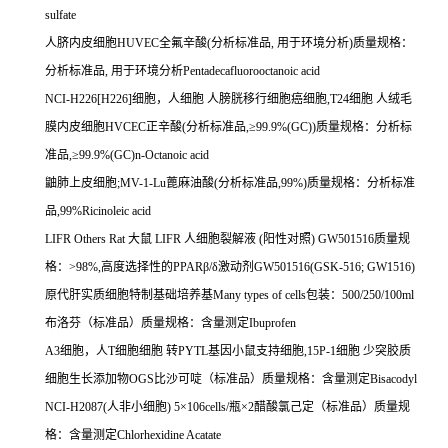
sulfate
人脐内皮细胞
HUVEC
全氟辛酸
(
分析标准品
,
用于环境分析
)
质量规格：
分析标准品
,
用于环境分析
Pentadecafluorooctanoic acid
NCI-H226[H226]
细胞，人细胞
人膀胱移行细胞癌细胞
,T24
细胞
人绒毛
膜内皮细胞
HVCEC
正辛酸
(
分析标准品
,
≥
99.9%(GC))
质量规格：分析标
准品
,
≥
99.9%(GC)n-Octanoic acid
鼬肺上皮细胞
;MV-1-Lu
蓖麻油酸
(
分析标准品
,99%)
质量规格：分析标准
品
,99%Ricinoleic acid
LIFR Others Rat
大鼠
LIFR
人细胞裂解液
(
阳性对照
) GW501516
质量规
格：
>98%,
高度选择性的
PPAR
β
/
δ激动剂
GW501516(GSK-516; GW1516)
原代肝实质细胞特制基础培养基
Many types of cells
包装：
500/250/100ml
布洛芬（标准品）质量规格：含量测定
Ibuprofen
A3
细胞，人
T
细胞细胞
转
PYTL
基因小鼠支持细胞
,15P-1
细胞
少突胶质
细胞生长添加物
OGS
比沙可啶（标准品）质量规格：含量测定
Bisacodyl
NCI-H2087(
人非小细胞
) 5
×
106cells/
瓶×
2
醋酸氯己定（标准品）质量规
格：含量测定
Chlorhexidine Acatate