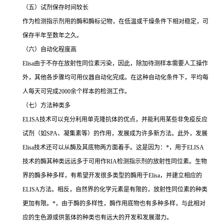
（五）试剂保存时间较长
作为检测指示剂用的酶和酶标记物，在低温或干燥条件下相对稳定，可
保存半年至数年之久。
（六）自动化程度高
Elisa
由于不存在放射性同位素污染，因此，除加待测样本需要人工操作
外，其他各步骤均可用仪器自动化完成。在这种自动化条件下，平均每
人每天可完成
2000
余个样本的检测工作。
（七）方法种类多
ELISA
技术可以充分利用单克隆抗体的优点，并能利用某些非免疫反应
试剂（如
SPA
、凝集素等）的作用，发展成为许多新方法。此外，发展
Elisa
技术还可以从酶及其底物两方面着手。这是因为：
*
，用于
ELISA
技术的酶其种类远远多于可用作
RIA
检测指示剂的放射性同位素。生物
界的酶多种多样，有希望开发很多类型的酶用于
Elisa
，并建立相应的
ELISA
方法。相反，自然界的化学元素是有限的，放射性同位素的种类
更加有限。
*
，由于酶的多样性，酶作用底物也有多种多样，与此相对
应的生色源或供氢体的种类也有远大的开发和发展潜力。