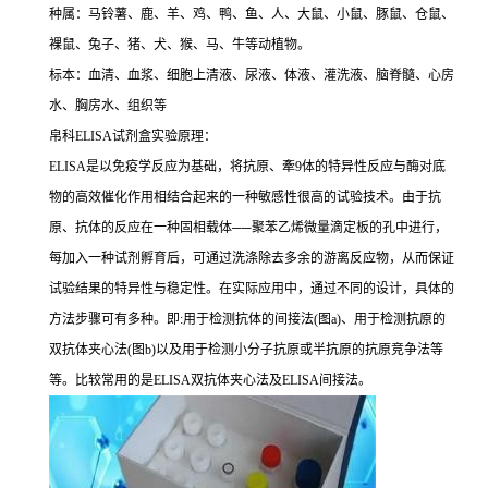
种属：马铃薯、鹿、羊、鸡、鸭、鱼、人、大鼠、小鼠、豚鼠、仓鼠、
裸鼠、兔子、猪、犬、猴、马、牛等动植物。
标本：血清、血浆、细胞上清液、尿液、体液、灌洗液、脑脊髓、心房
水、胸房水、组织等
帛科
ELISA
试剂盒实验原理：
ELISA
是以免疫学反应为基础，将抗原、牽
9
体的特异性反应与酶对底
物的高效催化作用相结合起来的一种敏感性很高的试验技术。由于抗
原、抗体的反应在一种固相载体
──
聚苯乙烯微量滴定板的孔中进行，
每加入一种试剂孵育后，可通过洗涤除去多余的游离反应物，从而保证
试验结果的特异性与稳定性。在实际应用中，通过不同的设计，具体的
方法步骤可有多种。即
:
用于检测抗体的间接法
(
图
a)
、用于检测抗原的
双抗体夹心法
(
图
b)
以及用于检测小分子抗原或半抗原的抗原竞争法等
等。比较常用的是
ELISA
双抗体夹心法及
ELISA
间接法。