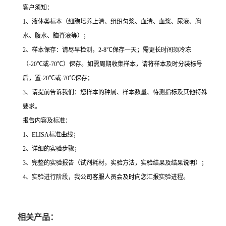
客户须知：
1
、液体类标本（细胞培养上清、组织匀浆、血清、血浆、尿液、胸
水、腹水、脑脊液等）；
2
、样本保存：请尽早检测，
2-8
℃
保存一天；需更长时间须冷冻
（
-20
℃
或
-70
℃
）保存。如需周期收集样本，请将样本及时分装标号
后，置
-20
℃
或
-70
℃
保存；
3
、请提前告诉我们：您样本的种属、样本数量、待测指标及其他特殊
要求。
报告内容及标准：
1
、
ELISA
标准曲线；
2
、详细的实验步骤；
3
、完整的实验报告（试剂耗材，实验方法，实验结果及结果说明）；
4
、实验进行阶段，我公司客服人员会及时向您汇报实验进程。
相关产品：