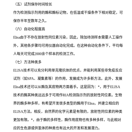
（五）试剂保存时间较长
作为检测指示剂用的酶和酶标记物，在低温或干燥条件下相对稳定，可
保存半年至数年之久。
（六）自动化程度高
Elisa
由于不存在放射性同位素污染，因此，除加待测样本需要人工操作
外，其他各步骤均可用仪器自动化完成。在这种自动化条件下，平均每
人每天可完成
2000
余个样本的检测工作。
（七）方法种类多
ELISA
技术可以充分利用单克隆抗体的优点，并能利用某些非免疫反应
试剂（如
SPA
、凝集素等）的作用，发展成为许多新方法。此外，发展
Elisa
技术还可以从酶及其底物两方面着手。这是因为：
*
，用于
ELISA
技术的酶其种类远远多于可用作
RIA
检测指示剂的放射性同位素。生物
界的酶多种多样，有希望开发很多类型的酶用于
Elisa
，并建立相应的
ELISA
方法。相反，自然界的化学元素是有限的，放射性同位素的种类
更加有限。
*
，由于酶的多样性，酶作用底物也有多种多样，与此相对
应的生色源或供氢体的种类也有远大的开发和发展潜力。