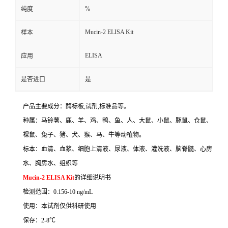
%
纯度
Mucin-2 ELISA Kit
样本
ELISA
应用
是否进口
是
产品主要成分：酶标板
,
试剂
,
标准品等。
种属：马铃薯、鹿、羊、鸡、鸭、鱼、人、大鼠、小鼠、豚鼠、仓鼠、
裸鼠、兔子、猪、犬、猴、马、牛等动植物。
标本：血清、血浆、细胞上清液、尿液、体液、灌洗液、脑脊髓、心房
水、胸房水、组织等
Mucin-2 ELISA Kit
的详细说明书
检测范围：
0.156-10 ng/mL
使用：本试剂仅供科研使用
保存：
2-8
℃