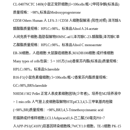
CL-0407NCTC 1469(
小鼠正常肝细胞
)5
×
106cells/
瓶×
2
甲羟孕酮
(
标准品
)
质量规格：
>98%,
标准品
Medroxyprogesterone
CD58 Others Human
人
LFA-3 / CD58
人细胞裂解液
(
阳性对照
)
泽泻醇
A
醋酸酯质量规格：
HPLC
≥
98%
，标准品
Alisol A 24-acetate
人间充质干细胞
-
脂肪裂解物
HMSC-ad L
泽泻醇
C-23-
醋酸酯
;
泽泻醇
C
单
乙酸酯质量规格：
HPLC
≥
98%
，标准品
Alisol C monoacetate
ER-30
细胞，人癌细胞
大鼠腺癌细胞系
,MADB106
细胞
成纤维细胞
Many types of cells
包装：
5
×
105
方
(1ml)
香紫苏内酯
(
标准品
)
质量规格：
HPLC
≥
98%
，标准品
Sclareolide
B16-F1(
小鼠色素瘤细胞
) 5
×
106cells/
瓶×
2
香紫苏内酯质量规格：
GC
≥
98%,BRSclareolide
NHEM.f M2 Pellet
正常人表皮素细胞团块
(
少年者
)
，培养在
M2
培养液中
> 1 mio.cells
人气管上皮细胞裂解物
HTEpiCL3,4,5-
三甲氧基肉桂酸
(>98%,BR)
质量规格：
>98%,BR3,4,5-Trimethoxycinnamic acid
豹猫肺成纤维样细胞
;LCL1Adipicacid1,6-
己二酸
250
毫克
PH=7
人
APP-PS1(C410Y)
双基因转染细胞株
;7WCY1.0
细胞，
TE-1
细胞
PK-15