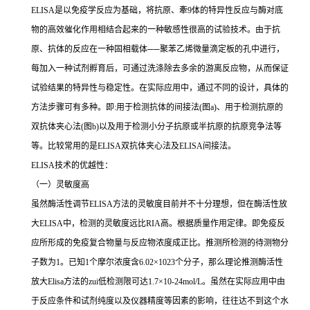
ELISA
是以免疫学反应为基础，将抗原、牽
9
体的特异性反应与酶对底
物的高效催化作用相结合起来的一种敏感性很高的试验技术。由于抗
原、抗体的反应在一种固相载体
──
聚苯乙烯微量滴定板的孔中进行，
每加入一种试剂孵育后，可通过洗涤除去多余的游离反应物，从而保证
试验结果的特异性与稳定性。在实际应用中，通过不同的设计，具体的
方法步骤可有多种。即
:
用于检测抗体的间接法
(
图
a)
、用于检测抗原的
双抗体夹心法
(
图
b)
以及用于检测小分子抗原或半抗原的抗原竞争法等
等。比较常用的是
ELISA
双抗体夹心法及
ELISA
间接法。
ELISA
技术的优越性：
（一）灵敏度高
虽然酶活性调节
ELISA
方法的灵敏度目前并不十分理想，但在酶活性放
大
ELISA
中，检测的灵敏度远比
RIA
高。根据质量作用定律。即免疫反
应所形成的免疫复合物量与反应物浓度成正比。推测所检测的待测物分
子数为
1
。已知
1
个摩尔浓度含
6.02×1023
个分子，那么理论推测酶活性
放大
Elisa
方法的
zui
低检测限可达
1.7×10-24mol/L
。虽然在实际应用中由
于反应条件和试剂纯度以及仪器精度等因素的影响，往往达不到这个水