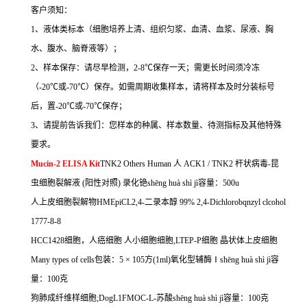
客户须知：
1
、液体类标本（细胞培养上清、组织匀浆、血清、血浆、尿液、胸
水、腹水、脑脊液等）；
2
、样本保存：请尽早检测，
2-8
℃
保存一天；需更长时间须冷冻
（
-20
℃
或
-70
℃
）保存。如需周期收集样本，请将样本及时分装标号
后，置
-20
℃
或
-70
℃
保存；
3
、请提前告诉我们：您样本的种属、样本数量、待测指标及其他特殊
要求。
Mucin-2 ELISA Kit
TNK2 Others Human
人
ACK1 / TNK2
杆状病毒
-
昆
虫细胞裂解液
(
阳性对照
)
录化铯
sh
ē
ng hu
à
sh
ì
j
ì容量：
500u
人上皮细胞裂解物
HMEpiCL2,4-
二录本醇
99% 2,4-Dichlorobqnzyl clcohol
1777-8-8
HCC1428
细胞，人癌细胞
人小细胞细胞
,LTEP-P
细胞
晶状体上皮细胞
Many types of cells
包装：
5
×
105
方
(1ml)
氧化型辅酶Ⅰ
sh
ē
ng hu
à
sh
ì
j
ì容
量：
100
克
狗肺成纤维样细胞
;DogL1FMOC-L-
苏酸
sh
ē
ng hu
à
sh
ì
j
ì容量：
100
克