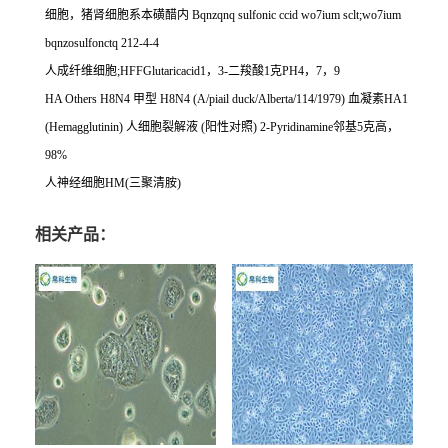
细胞，猪肾细胞系本磺醋内
Bqnzqnq sulfonic ccid wo7ium sclt;wo7ium
bqnzosulfonctq 212-4-4
人成纤维细胞
;HFFGlutaricacid1
，
3-
二羧酸
1
克
PH4
，
7
，
9
HA Others H8N4
甲型
H8N4 (A/piail duck/Alberta/114/1979)
血凝素
HA1
(Hemagglutinin)
人细胞裂解液
(
阳性对照
) 2-Pyridinamine
邻基
5
克高，
98%
人神经细胞
HM(
三聚清胺
)
相关产品：