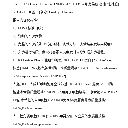
TNFRSF4 Others Human
人
TNFRSF4 / CD134
人细胞裂解液
(
阳性对照
)
563-45-13-
甲基
-1-(
阴凉
)3-metxyl-1-butene
报告内容及标准：
1
、
ELISA
标准曲线；
2
、详细的实验步骤；
3
、完整的实验报告（试剂耗材，实验方法，实验结果及结果说明）；
4
、实验进行阶段，我公司客服人员会及时向您汇报实验进程。
DKK1 Protein Rhesus
重组恒河猴
DKK-1 / Dkk1
蛋白
(256 Asn/Gln, Fc
标签
)dAMP-Na2;
脱氧腺苷
1
酸二钠质量规格：
>98,BR2-Deoxyadenosine-
5-Monophosphate Di salt(dAMP-Na2)
人胚
;HFL1
人成纤维细胞完全培养基
100mLATP.Na2;
腺苷
-5
’
-
三
1
酸二
钠盐水合物质量规格：
>98%,BR,
可用于细胞培养
,
三水合物
5'-ATP-Na2
EB
病毒转化的人
B
细胞
;KMY0909
美西林
/
氮脒青霉素质量规格：
>95%,BRMecillinam
人口腔角质细胞
(HOK)( 5
×
105 )
甲羟孕酮
/
安宫黄体素质量规格：
>98%,BRMedroxyprogesterone