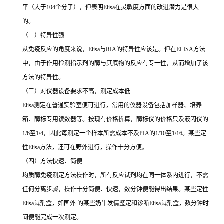
平（大于
104
个分子），但表明
Elisa
在灵敏度方面的改进潜力是很大
的。
（二）特异性强
从免疫反应的角度来说，
Elisa
与
RIA
的特异性应该是。但在
ELISA
方法
中，由于作用检测指示剂的酶与其底物的反应有专一性，从而增加了该
方法的特异性。
（三）对仪器设备要求不高，测定成本低
Elisa
测定在普通实验室便可进行，常用的仪器设备包括加样器、培养
箱、酶标专用读数器等。按现有价格折算，酶标仪的价格只及液闪仪的
1/6
至
1/4
，因此每测定一个样本所需成本不及
PIA
的
1/10
至
1/16
。某些定
性
Elisa
方法，还可在野外进行，操作十分方便。
（四）方法快速、简便
均质酶免疫测定方法操作时，所有反应试剂均在同一体系内进行，不需
任何分离步骤，操作十分简便、快速，数分钟便能得出结果。某些定性
Elisa
试剂盒，如国外 的某些奶牛发情鉴定和诊断
Elisa
试剂盒，数分钟时
间便能完成一次测定。