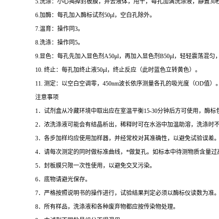
5.
洗涤：小心揭掉封板膜，弃去液体，甩干，每孔加满洗涤液，静置
30
6.
加酶：每孔加入酶标试剂
50μl
，空白孔除外。
7.
温育：操作同
3
。
8.
洗涤：操作同
5
。
9.
显色：每孔先加入显色剂
A50μl
，再加入显色剂
B50μl
，轻轻震荡混匀
10.
终止：每孔加终止液
50μl
，终止反应（此时蓝色立转黄色）。
11.
测定：以空白空调零，
450nm
波长依序测量各孔的吸光度（
OD
值）
注意事项
1
．试剂盒从冷藏环境中取出应在室温平衡
15-30
分钟后方可使用，酶标
2
．浓洗涤液可能会有结晶析出，稀释时可在水浴中加温助溶，洗涤时
3
．各步加样均应使用加样器，并经常校对其准确性，以避免试验误差
4
．请每次测定的同时做标准曲线，
*
做复孔。如标本中待测物质含量过
5
．封板膜只限一次性使用，以避免交叉污染。
6
．底物请避光保存。
7
．严格按照说明书的操作进行，试验结果判定必须以酶标仪读数为准
8
．所有样品，洗涤液和各种废弃物都应按传染物处理。