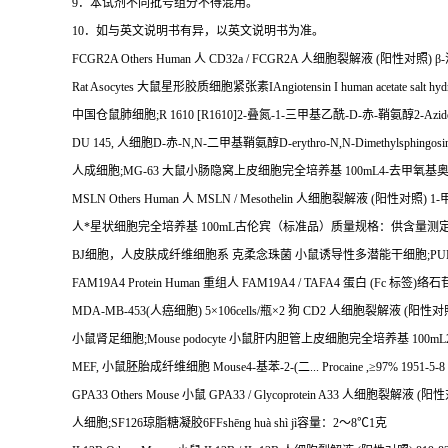
9
．本试剂不同批号组分不得混用。
10
．如与英文说明书有异，以英文说明书为准。
FCGR2A Others Human
人
CD32a / FCGR2A
人细胞裂解液
(
阳性对照
)
β
-
Rat Asocytes
大鼠星形胶质细胞紧张素
IAngiotensin I human acetate salt hyd
中国仓鼠肺细胞
;R 1610 [R1610]2-
叠氮
-1-
三甲基乙酰
-D-
赤
-
鞘氨醇
2-Azid
DU 145,
人细胞
D-
赤
-N,N-
二甲基鞘氨醇
D-erythro-N,N-Dimethylsphingosi
人成细胞
;MG-63
大鼠小肠隐窝上皮细胞完全培养基
100mL4-
去甲氧基
MSLN Others Human
人
MSLN / Mesothelin
人细胞裂解液
(
阳性对照
) 1-
人*星状细胞完全培养基
100mL
古伦宾（标准品）质量规格：供含量测
BJ
细胞，人皮肤成纤维细胞系
克柔念珠菌
小鼠诱导性多潜能干细胞
;PU
FAM19A4 Protein Human
重组人
FAM19A4 / TAFA4
蛋白
(Fc
标签
)
络石
MDA-MB-453(
人癌细胞
) 5
×
106cells/
瓶×
2
狗
CD2
人细胞裂解液
(
阳性对
小鼠肾足细胞
;Mouse podocyte
小鼠肝内胆管上皮细胞完全培养基
100mL
MEF,
小鼠胚胎成纤维细胞
Mouse4-
基苯
-2-(
二
... Procaine ,
≥
97% 1951-5-8
GPA33 Others Mouse
小鼠
GPA33 / Glycoprotein A33
人细胞裂解液
(
阳性
人细胞
;SF126
琼脂糖凝胶
6FFsh
ē
ng hu
à
sh
ì
j
ì容量：
2
～
8
℃
1
克