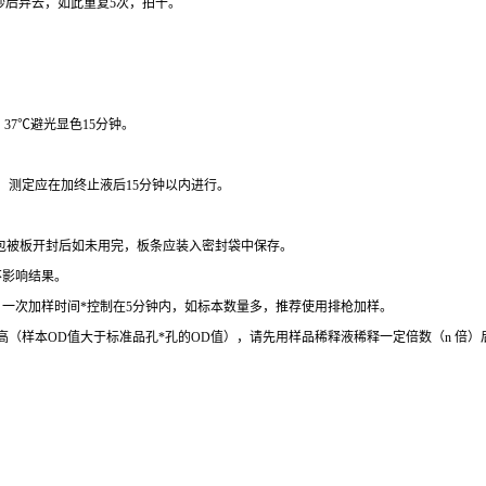
秒后弃去，如此重复
5
次，拍干。
，
37
℃
避光显色
15
分钟。
。
测定应在加终止液后
15
分钟以内进行。
包被板开封后如未用完，板条应装入密封袋中保存。
不影响结果。
。一次加样时间
*
控制在
5
分钟内，如标本数量多，推荐使用排枪加样。
高（样本
OD
值大于标准品孔
*
孔的
OD
值），请先用样品稀释液稀释一定倍数（
n
倍）
。