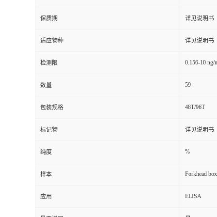
保质期
详见说明书
适应物种
详见说明书
0.156-10 ng/
检测限
59
数量
48T/96T
包装规格
标记物
详见说明书
%
纯度
Forkhead box
样本
ELISA
应用