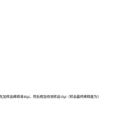
先加样品稀释液
40μl
，然后再加待测样品
10μl
（样品最终稀释度为
5