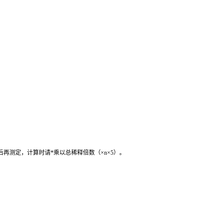
后再测定，计算时请
*
乘以总稀释倍数（
×n×5
）。