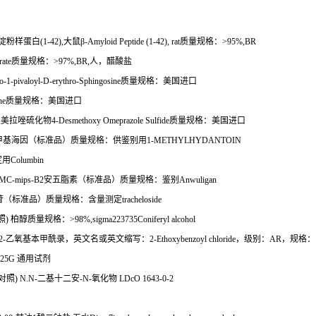
淀粉样蛋白
(1-42),
大鼠β
-Amyloid Peptide (1-42), rat
质量规格：
>95%,BR
rate
质量规格：
>97%,BR,
人，醋酸盐
o-1-pivaloyl-D-erythro-Sphingosine
质量规格：美国进口
ne
质量规格：美国进口
奥美拉唑硫化物
4-Desmethoxy Omeprazole Sulfide
质量规格：美国进口
甲基海因（标准品）质量规格：供鉴别用
1-METHYLHYDANTOIN
定用
Columbin
MC-mips-B2
安五脂素（标准品）质量规格：鉴别
Anwuligan
苷（标准品）质量规格：含量测定
tracheloside
照
)
柏醇质量规格：
>98%,sigma223735Coniferyl alcohol
2-
乙氧基本甲酰录，英文名或英文缩写：
2-Ethoxybenzoyl chloride
，级别：
AR
，规格：
 25G
通用试剂
对照
) N.N-
二基十二安
-N-
氧化物
LDcO 1643-0-2