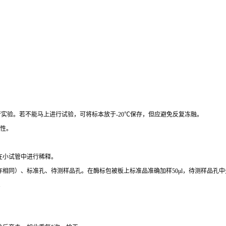
行实验。若不能马上进行试验，可将标本放于
-20
℃
保存，但应避免反复冻融。
性。
在小试管中进行稀释。
作相同）、标准孔、待测样品孔。在酶标包被板上标准品准确加样
50μl
，待测样品孔中
。