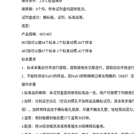
保存条件：
2-8
℃
低温保存
保质期：
6
个月，所有试剂盒均提供批次。
试剂盒成分：酶标板，试剂，标准品等。
选型：
产品规格：
96T/48T
96T
指可以做
94
个标本
-2
个标准对照
-84
个样本
48T
指可以做
47
个标本
-1
个标准对照
-42
个样本
标本要求
1
．标本采集后尽早进行提取，提取按相关文献进行，提取后应尽快进
2
．不能检测含
NaN3
的样品，因
NaN3
抑制辣根过氧化物酶的（
HRP
）活
操作步骤
1.
标准品的稀释：本试剂盒提供原倍标准品一支，用户可按照下列图表
2.
加样：分别设空白孔（空白对照孔不加样品及酶标试剂，其余各步操
倍）。加样将样品加于酶标板孔底部，尽量不触及孔壁，轻轻晃动混匀
3.
温育：用封板膜封板后置
37
℃
温育
30
分钟。
4.
配液：将
30
倍浓缩洗涤液用蒸馏水
30
倍稀释后备用。