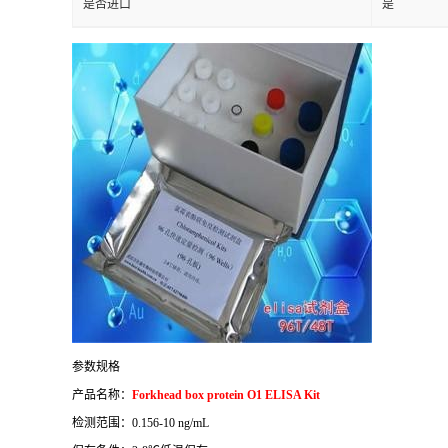
是否进口
是
参数规格
产品名称：
Forkhead box protein O1 ELISA Kit
检测范围：
0.156-10 ng/mL