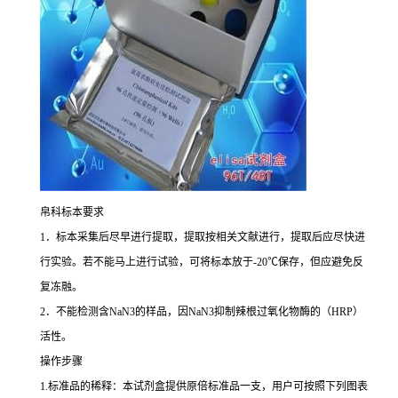
帛科标本要求
1
．标本采集后尽早进行提取，提取按相关文献进行，提取后应尽快进
行实验。若不能马上进行试验，可将标本放于
-20
℃
保存，但应避免反
复冻融。
2
．不能检测含
NaN3
的样品，因
NaN3
抑制辣根过氧化物酶的（
HRP
）
活性。
操作步骤
1.
标准品的稀释：本试剂盒提供原倍标准品一支，用户可按照下列图表