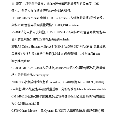
11.
测定：以空白空调零，
450nm
波长依序测量各孔的吸光度（
OD
值）。
测定应在加终止液后
15
分钟以内进行。
FETUB Others Mouse
小鼠
FETUB / Fetuin-B
人细胞裂解液
(
阳性对照
)
染料木素
/
金雀异黄酮质量规格：≥
98%,BRGenistein
SV40T
转化人脐内皮细胞
;PUMC-HUVEC-T1
染料木素
/
金雀异黄酮
(
标准
品）质量规格：
HPLC
≥
98%,
标准品
Genistein
EPHA4 Others Human
人
EphA4 / HEK8 (aa 570-986)
杆状病毒
-
昆虫细胞
裂解液
(
阳性对照
)
三特丁基膦
(1.0 M in )
质量规格：
1.0 M in Tri-tert-
butylphosphine
CL-0380MDA-MB-157(
人癌细胞
)5
×
106cells/
瓶×
2
吡螨胺
(
标准品
)
质量规
格：分析标准品
Tebufenpyrad
NIH/3T3,
小鼠成纤维细胞系
人
Wilms
，
G-401
细胞
NCI-H1869 [H1869]
(
人细胞
)
萘乙酰胺
(
标准品
)
质量规格：分析标准品
1-Naphthaleneacetamide
CM-M031
小鼠肠动脉内皮细胞完全培养基
100mL
铋试剂Ⅱ
(98%)
质量规
格：
0.98Bismuthiol II
CST6 Others Mouse
小鼠
Cystatin E / CST6
人细胞裂解液
(
阳性对照
)
铍