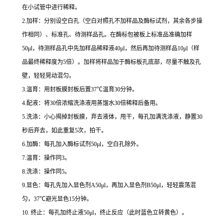
在小试管中进行稀释。
2.
加样：分别设空白孔（空白对照孔不加样品及酶标试剂，其余各步操
作相同）、标准孔、待测样品孔。在酶标包被板上标准品准确加样
50μl
，待测样品孔中先加样品稀释液
40μl
，然后再加待测样品
10μl
（样
品最终稀释度为
5
倍）。加样将样品加于酶标板孔底部，尽量不触及孔
壁，轻轻晃动混匀。
3.
温育：用封板膜封板后置
37
℃
温育
30
分钟。
4.
配液：将
30
倍浓缩洗涤液用蒸馏水
30
倍稀释后备用。
5.
洗涤：小心揭掉封板膜，弃去液体，甩干，每孔加满洗涤液，静置
30
秒后弃去，如此重复
5
次，拍干。
6.
加酶：每孔加入酶标试剂
50μl
，空白孔除外。
7.
温育：操作同
3
。
8.
洗涤：操作同
5
。
9.
显色：每孔先加入显色剂
A50μl
，再加入显色剂
B50μl
，轻轻震荡混
匀，
37
℃
避光显色
15
分钟。
10.
终止：每孔加终止液
50μl
，终止反应（此时蓝色立转黄色）。