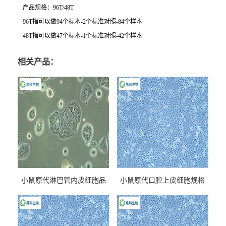
产品规格：
96T/48T
96T
指可以做
94
个标本
-2
个标准对照
-84
个样本
48T
指可以做
47
个标本
-1
个标准对照
-42
个样本
相关产品：
小鼠原代淋巴管内皮细胞品
小鼠原代口腔上皮细胞规格
牌