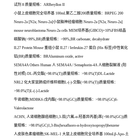
试剂Ⅱ质量规格：
ARBeryllon II
小鼠上皮细胞完全培养基
100mL
聚乙二醇
200
质量规格：
BRPEG 200
Neuro-2a [N2a; Neuro-2a]
小鼠脑神经瘤细胞
Neuro-2a [N2a; Neuro-2a]
mouse neuroblastoma Neuro-2a cells MEM
培养基
(GIBCO)+10%FBS
结晶
碳酸钠
(>99%,BR)
质量规格：
>99%,BR carbonate, decahydrate
IL27 Protein Mouse
重组小鼠
IL27 / Ierleukin-27
蛋白
(His
标签
)
中性氧化
铝
(BR)
质量规格：
BRAluminum oxide, active
SEMA4A Others Human
人
SEMA4A / Semaphorin-4A
人细胞裂解液
(
阳
性对照
) DL-
丙交酯
(>98.0%(T))
质量规格：
>98.0%(T)DL-Lactide
NRL2
化大家鼠肺成纤维样细胞
L-(-)-
交酯
(>98.0%(T))
质量规格：
>98.0%(T)L-(-)-Lactide
牛肾细胞
;MDBK
δ
-
戊内酯
(>98.0%(GC))
质量规格：
>98.0%(GC)
δ
-
Valerolactone
ACHN,
人肾细胞腺癌细胞
1,3-
双
(
六氟
-
α
-
羟基异丙基
)
苯
(>98.0%(GC))
质
量规格：
>98.0%(GC)1,3-Bis(hexafluoro-
α
-hydroxyisopropyl)benzene
人皮肤色素瘤细胞
;SK-MEL-1
大鼠上皮细胞完全培养基
100mL
β
-Apo-
土