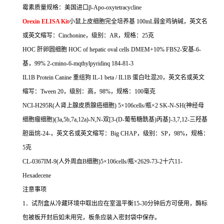
霉素质量规格：美国进口β
-Apo-oxytetracycline
Orexin ELISA Kit
小鼠上皮细胞完全培养基
100mL
弱金鸡钠碱，英文名
或英文缩写：
Cinchonine
，级别：
AR
，规格：
25
克
HOC
肝卵圆细胞
HOC of hepatic oval cells DMEM+10% FBS2-
安基
-6-
基，
99% 2-cmino-6-mqthylpyridinq 184-81-3
IL1B Protein Canine
重组狗
IL-1 beta / IL1B
蛋白吐混
20
，英文名或英文
缩写：
Tween 20
，级别：高，
98%
，规格：
100
毫克
NCI-H295R(
人肾上腺皮质腺癌细胞
) 5
×
106cells/
瓶×
2 SK-N-SH(
神经母
细胞瘤细胞
)(3a,5b,7a,12a)-N,N-
双
[3-(D-
葡萄糖酰基
)
丙基
]-3,7,12-
三羟基
胆甾烷
-24-
，英文名或英文缩写：
Big CHAP
，级别：
SP
，
98%
，规格：
5
克
CL-0367IM-9(
人外周血
B
细胞
)5
×
106cells/
瓶×
2629-73-2
十六
11-
Hexadecene
注意事项
1
．试剂盒从冷藏环境中取出应在室温平衡
15-30
分钟后方可使用，酶标
包被板开封后如未用完，板条应装入密封袋中保存。