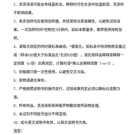
2
．浓洗涤液可能会有结晶析出，稀释时可在水浴中加温助溶，洗涤时
不影响结果。
3
．各步加样均应使用加样器，并经常校对其准确性，以避免试验误
差。一次加样时间
*
控制在
5
分钟内，如标本数量多，推荐使用排枪加
样。
4
．请每次测定的同时做标准曲线，
*
做复孔。如标本中待测物质含量过
高（样本
OD
值大于标准品孔
*
孔的
OD
值），请先用样品稀释液稀释一
定倍数（
n
倍）后再测定，计算时请
*
乘以总稀释倍数（
×n×5
）。
5
．封板膜只限一次性使用，以避免交叉污染。
6
．底物请避光保存。
7
．严格按照说明书的操作进行，试验结果判定必须以酶标仪读数为
准。
8
．所有样品，洗涤液和各种废弃物都应按传染物处理。
9
．本试剂不同批号组分不得混用。
10
．如与英文说明书有异，以英文说明书为准。
选型：