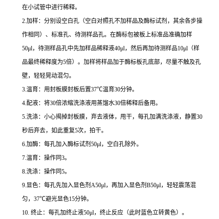
在小试管中进行稀释。
2.
加样：分别设空白孔（空白对照孔不加样品及酶标试剂，其余各步操
作相同）、标准孔、待测样品孔。在酶标包被板上标准品准确加样
50μl
，待测样品孔中先加样品稀释液
40μl
，然后再加待测样品
10μl
（样
品最终稀释度为
5
倍）。加样将样品加于酶标板孔底部，尽量不触及孔
壁，轻轻晃动混匀。
3.
温育：用封板膜封板后置
37
℃
温育
30
分钟。
4.
配液：将
30
倍浓缩洗涤液用蒸馏水
30
倍稀释后备用。
5.
洗涤：小心揭掉封板膜，弃去液体，甩干，每孔加满洗涤液，静置
30
秒后弃去，如此重复
5
次，拍干。
6.
加酶：每孔加入酶标试剂
50μl
，空白孔除外。
7.
温育：操作同
3
。
8.
洗涤：操作同
5
。
9.
显色：每孔先加入显色剂
A50μl
，再加入显色剂
B50μl
，轻轻震荡混
匀，
37
℃
避光显色
15
分钟。
10.
终止：每孔加终止液
50μl
，终止反应（此时蓝色立转黄色）。