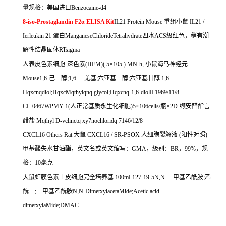
量规格：美国进口
Benzocaine-d4
8-iso-Prostaglandin F2α ELISA Kit
IL21 Protein Mouse
重组小鼠
IL21 /
Ierleukin 21
蛋白
ManganeseChlorideTetrahydrate
四水
ACS
级红色，稍有潮
解性结晶固体
RTsigma
人表皮色素细胞
-
深色素
(HEM)( 5
×
105 ) MN-h,
小鼠海马神经元
Mouse1,6-
己二醇
;1,6-
二羌基
;
六亚基二醇
;
六亚基甘醇
1,6-
Hqxcnqdiol;HqxcMqthylqnq glycol;Hqxcnq-1,6-diol

1969/11/8
CL-0467WPMY-1(
人正常基质永生化细胞
)5
×
106cells/
瓶×
2D-
缬安醋酯言
醋盐
Mqthyl D-vclinctq xy7nochloridq 7146/12/8
CXCL16 Others Rat
大鼠
CXCL16 / SR-PSOX
人细胞裂解液
(
阳性对照
)
甲基酸失水甘油酯，英文名或英文缩写：
GMA
，级别：
BR
，
99%
，规
格：
10
毫克
大鼠虹膜色素上皮细胞完全培养基
100mL127-19-5N,N-
二甲基乙酰胺
;
乙
酰二
;
二甲基乙酰胺
N,N-DimetxylacetaMide;Acetic acid
dimetxylaMide;DMAC