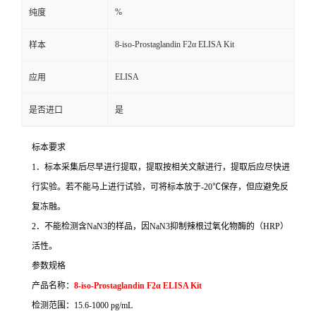
%
纯度
8-iso-Prostaglandin F2α ELISA Kit
样本
ELISA
应用
是否进口
是
标本要求
1
．标本采集后尽早进行提取，提取按相关文献进行，提取后应尽快进
行实验。若不能马上进行试验，可将标本放于
-20
℃
保存，但应避免反
复冻融。
2
．不能检测含
NaN3
的样品，因
NaN3
抑制辣根过氧化物酶的（
HRP
）
活性。
参数规格
产品名称：
8-iso-Prostaglandin F2α ELISA Kit
检测范围：
15.6-1000 pg/mL