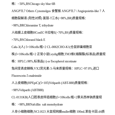
格：
~50%,BSChicago sky blue 6B
ANGPTL7 Others Cynomolgus
食蟹猴
ANGPTL7 / Angiopoietin-like 7
人
细胞裂解液
(
阳性对照
)
氯铵
-T
三水
(>98%,BR)
质量规格：
>98%,BRChloramine T, trihydrate
人结膜上皮细胞
HConEC
卡拉唑
E(>70%,BS)
质量规格：
>70%,BSChlorazol black E
Calu-3(
人
) 5
×
106cells/
瓶×
2 CL-0062CHO-K1(
仓鼠卵巢细胞亚
株
)5
×
106cells/
瓶×
2
正常小鼠
Leydig
细胞
;TM3
维
E
烟酸酯
(
标准品
)
质量规
格：
HPLC
≥
98%,
标准品
(
±
)-
α
-Tocopherol nicotinate
兔间变表皮鳞株
;VX2
荧光素
-5-
马来质量规格：
HPLC>97.0%,
进口
Fluorescein-5-maleimide
人上皮细胞
(HPEpiC)(5
×
105)Veliparib (ABT-888)
质量规格：
>98%Veliparib (ABT888)
CL-0131KB(
人口腔表皮样癌细胞
)5
×
106cells/
瓶×
2
萘夫西林钠质量规
格：
>98%,BRNafcillin salt monohydrate
人非小细胞细胞
;NCI-H23
大鼠视网膜
muller
细胞
100mL
苯佐卡因
-d4
质