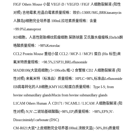
FIGF Others Mouse
小鼠
VEGF-D / VEGFD / FIGF
人细胞裂解液
(
阳性
对照
)
吉他霉素
,
柱晶白霉素质量规格：效价≥
1300U/MG,BRKitasamycin
人胰岛β细胞完全培养基
100mL
拉坦素质量规格：含量
>99.0%Latanoprost
RD
细胞，人恶性胚胎横纹肌瘤细胞
屎肠球菌
艾氏腹水瘤瘤株
;Ehrlich
酮
咯酸质量规格：
>98%Ketorolac
CCL2 Protein Mouse
重组小鼠
CCL2 / MCP-1 / MCP1
蛋白
(His
标签
)
来
氟米特质量规格：
>98.5%,USP31,BRLeflunomide
MADB106(
大鼠癌细胞
) 5
×
106cells/
瓶×
2
食蟹猴
CD2
人细胞裂解液
(
阳
性对照
)
来氟米特（标准品）质量规格：
HPLC>98%,
标准品
Leflunomide
EB
病毒转化的人
B
细胞
;KMY1022
粘蛋白质量规格：
Type I-S; from
bovine submaxillary glandsMucin from bovine submaxillary glands
L1CAM Others Human
人
CD171 / NCAML1 / L1CAM
人细胞裂解液
(
阳
性对照
) N,N'-
二琥珀基碳酸酯
(>98%,EP)
质量规格：
>98%,EPN,N'-
Disuccinimidyl carbonate (DSC)
CM-R021
大鼠*上皮细胞完全培养基
100mL
滂胺天蓝
(~50%,BS)
质量规