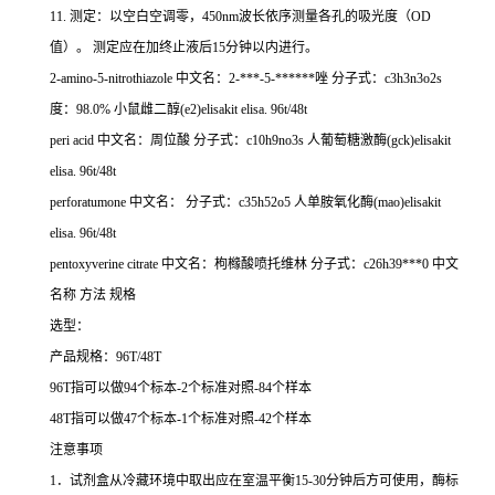
11.
测定：以空白空调零，
450nm
波长依序测量各孔的吸光度（
OD
值）。
测定应在加终止液后
15
分钟以内进行。
2-amino-5-nitrothiazole 中文名：2-***-5-******唑 分子式：c3h3n3o2s
度：98.0% 小鼠雌二醇(e2)elisakit elisa. 96t/48t
peri acid 中文名：周位酸 分子式：c10h9no3s 人葡萄糖激酶(gck)elisakit
elisa. 96t/48t
perforatumone 中文名： 分子式：c35h52o5 人单胺氧化酶(mao)elisakit
elisa. 96t/48t
pentoxyverine citrate 中文名：枸橼酸喷托维林 分子式：c26h39***0 中文
名称 方法 规格
选型：
产品规格：
96T/48T
96T
指可以做
94
个标本
-2
个标准对照
-84
个样本
48T
指可以做
47
个标本
-1
个标准对照
-42
个样本
注意事项
1
．试剂盒从冷藏环境中取出应在室温平衡
15-30
分钟后方可使用，酶标