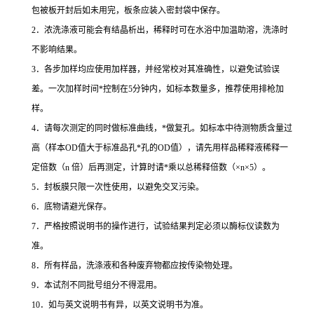
包被板开封后如未用完，板条应装入密封袋中保存。
2
．浓洗涤液可能会有结晶析出，稀释时可在水浴中加温助溶，洗涤时
不影响结果。
3
．各步加样均应使用加样器，并经常校对其准确性，以避免试验误
差。一次加样时间
*
控制在
5
分钟内，如标本数量多，推荐使用排枪加
样。
4
．请每次测定的同时做标准曲线，
*
做复孔。如标本中待测物质含量过
高（样本
OD
值大于标准品孔
*
孔的
OD
值），请先用样品稀释液稀释一
定倍数（
n
倍）后再测定，计算时请
*
乘以总稀释倍数（
×n×5
）。
5
．封板膜只限一次性使用，以避免交叉污染。
6
．底物请避光保存。
7
．严格按照说明书的操作进行，试验结果判定必须以酶标仪读数为
准。
8
．所有样品，洗涤液和各种废弃物都应按传染物处理。
9
．本试剂不同批号组分不得混用。
10
．如与英文说明书有异，以英文说明书为准。