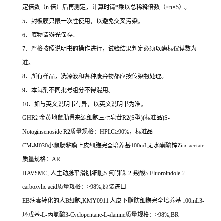
定倍数（
n
倍）后再测定，计算时请
*
乘以总稀释倍数（
×n×5
）。
5
．封板膜只限一次性使用，以避免交叉污染。
6
．底物请避光保存。
7
．严格按照说明书的操作进行，试验结果判定必须以酶标仪读数为
准。
8
．所有样品，洗涤液和各种废弃物都应按传染物处理。
9
．本试剂不同批号组分不得混用。
10
．如与英文说明书有异，以英文说明书为准。
GHR2
金黄地鼠肋骨来源细胞三七皂苷
R2(S
型
)(
标准品
)S-
Notoginsenoside R2
质量规格：
HPLC
≥
90%
，标准品
CM-M030
小鼠肠粘膜上皮细胞完全培养基
100mL
无水醋酸锌
Zinc acetate
质量规格：
AR
HAVSMC,
人主动脉平滑肌细胞
5-
氟吲哚
-2-
羧酸
5-Fluoroindole-2-
carboxylic acid
质量规格：
>98%,
原装进口
EB
病毒转化的人
B
细胞
;KMY0911
人皮下脂肪细胞完全培养基
100mL3-
环戊基
-L-
丙氨酸
3-Cyclopentane-L-alanine
质量规格：
>98%,BR