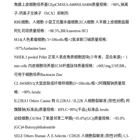
角膜上皮细胞培养基
CEpiCMSEA-0400SEA0400
质量规格：
>98%,
钠离
子
-
钙离子交换子（
NCX
）抑制剂
RBE
细胞，人细胞
小鼠艾氏腹水瘤细胞
,ECA
细胞
人羊膜上皮细胞盐酸
阿扎司琼质量规格：
>98.5%,BRAzasetron HCl
M14(
人色素瘤细胞
) 5
×
106cells/
瓶×
2
氮卓斯汀碱质量规格：
>97%Azelastine base
NHEK.f pooled Pellet
正常人表皮角质细胞团块
(
少年者，混合来源
) > 1
mio.cells
内皮细胞培养基
ECM
杆菌肽锌质量规格：≥
60U/mg,USP,BR
，
可用于细胞培养
Bacitracin Zinc
CL-0430RS1(
大鼠皮肤成纤维样细胞
)5
×
106cells/
瓶×
2
阿魏酸钠质量规
格：
>99% ferulic
IL22RA1 Others Canine
狗
IL22RA1 / IL22R
人细胞裂解液
(
阳性对照
)
阿
魏酸钠
(
标准品
)
质量规格：
HPLC>99%(
干品
),
标准品
ferulic
幼蚊细胞
;C6/364-
丁氧基邻苯二甲腈
(>95.0%(GC))
质量规格：
>95.0%
(GC)4-Butoxyphthalonitrile
SELE Others Human
人
E-Selectin / CD62E
人细胞裂解液
(
阳性对照
) 1,3-