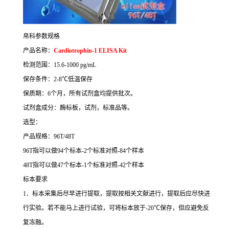
帛科参数规格
产品名称：
Cardiotrophin-1 ELISA Kit
检测范围：
15.6-1000 pg/mL
保存条件：
2-8
℃
低温保存
保质期：
6
个月，所有试剂盒均提供批次。
试剂盒成分：酶标板，试剂，标准品等。
选型：
产品规格：
96T/48T
96T
指可以做
94
个标本
-2
个标准对照
-84
个样本
48T
指可以做
47
个标本
-1
个标准对照
-42
个样本
标本要求
1
．标本采集后尽早进行提取，提取按相关文献进行，提取后应尽快进
行实验。若不能马上进行试验，可将标本放于
-20
℃
保存，但应避免反
复冻融。