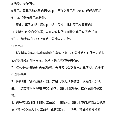
8.
洗涤：操作同
5
。
9.
显色：每孔先加入显色剂
A50μl
，再加入显色剂
B50μl
，轻轻震荡混
匀，
37
℃
避光显色
15
分钟。
10.
终止：每孔加终止液
50μl
，终止反应（此时蓝色立转黄色）。
11.
测定：以空白空调零，
450nm
波长依序测量各孔的吸光度（
OD
值）。
测定应在加终止液后
15
分钟以内进行。
注意事项
1
．试剂盒从冷藏环境中取出应在室温平衡
15-30
分钟后方可使用，酶标
包被板开封后如未用完，板条应装入密封袋中保存。
2
．浓洗涤液可能会有结晶析出，稀释时可在水浴中加温助溶，洗涤时
不影响结果。
3
．各步加样均应使用加样器，并经常校对其准确性，以避免试验误
差。一次加样时间
*
控制在
5
分钟内，如标本数量多，推荐使用排枪加
样。
4
．请每次测定的同时做标准曲线，
*
做复孔。如标本中待测物质含量过
高（样本
OD
值大于标准品孔
*
孔的
OD
值），请先用样品稀释液稀释一