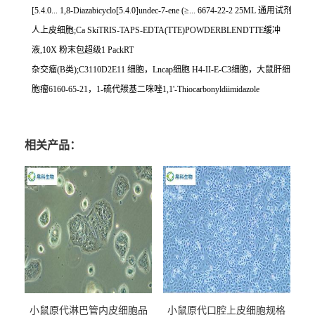
[5.4.0... 1,8-Diazabicyclo[5.4.0]undec-7-ene (
≥
... 6674-22-2 25ML
通用试剂
人上皮细胞
;Ca SkiTRIS-TAPS-EDTA(TTE)POWDERBLENDTTE
缓冲
液
,10X
粉末包超级
1 PackRT
杂交瘤
(B
类
);C3110D2E11
细胞，
Lncap
细胞
H4-II-E-C3
细胞，大鼠肝细
胞瘤
6160-65-21
，
1-
硫代羰基二咪唑
1,1'-Thiocarbonyldiimidazole
相关产品：
小鼠原代淋巴管内皮细胞品
小鼠原代口腔上皮细胞规格