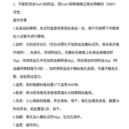
2
．不能检测含
NaN3
的样品，因
NaN3
抑制辣根过氧化物酶的（
HRP
）
活性。
操作步骤
1.
标准品的稀释：本试剂盒提供原倍标准品一支，用户可按照下列图表
在小试管中进行稀释。
2.
加样：分别设空白孔（空白对照孔不加样品及酶标试剂，其余各步操
作相同）、标准孔、待测样品孔。在酶标包被板上标准品准确加样
50μl
，待测样品孔中先加样品稀释液
40μl
，然后再加待测样品
10μl
（样
品最终稀释度为
5
倍）。加样将样品加于酶标板孔底部，尽量不触及孔
壁，轻轻晃动混匀。
3.
温育：用封板膜封板后置
37
℃
温育
30
分钟。
4.
配液：将
30
倍浓缩洗涤液用蒸馏水
30
倍稀释后备用。
5.
洗涤：小心揭掉封板膜，弃去液体，甩干，每孔加满洗涤液，静置
30
秒后弃去，如此重复
5
次，拍干。
6.
加酶：每孔加入酶标试剂
50μl
，空白孔除外。
7.
温育：操作同
3
。