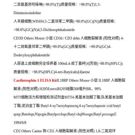
二亚氨基异吲哚啉
(>98.0%(T))
质量规格：
>98.0%(T)1,3-
Diiminoisoindoline
人羊膜细胞
;WISH4,5-
二氯邻苯二甲腈
(>98.0%(GC)(N))
质量规格：
>98.0%(GC)(N)4,5-Dichlorophthalonitrile
CD3D Others Mouse
小鼠
CD3d / CD3 delta
人细胞裂解液
(
阳性对照
) 4-
十二烷氧基邻苯二甲腈
(>99.0%(GC))
质量规格：
>99.0%(GC)4-
Dodecyloxyphthalonitrile
人尿道上皮细胞完全培养基
100mL4-
叔丁基杯
[4]
芳烃
(>98.0%(HPLC))
质量规格：
>98.0%(HPLC)4-tert-Butylcalix[4]arene
Cardiotrophin-1 ELISA Kit
IL18BP Others Mouse
小鼠
IL18BP
人细胞裂
解液
(
阳性对照
) H295EstersilH295
硅酯
500
毫升
BR
，
99%
MTT
细胞活力和增殖检测试剂盒
MTT4-
羌基本加醋丁酯
;
队羌基本加醋
丁酯
;
泥泊金丁酯
Butyl 4-xy7noxybqnzoctq;4-xy7noxybqnzoic ccid butyl
qstqr;Butobqn;Nipcgin;Butylpcrcbqn;Butyl chqMosqpt;Butyl pcrcsqpt

1994/6/8
CD2 Others Canine
狗
CD2
人细胞裂解液
(
阳性对照
) 1,8-
二氮双环