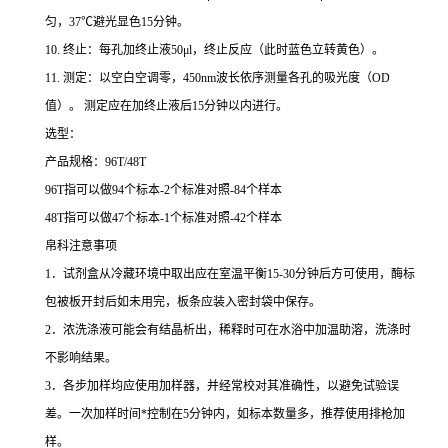
匀，
37
℃
避光显色
15
分钟。
10.
终止：每孔加终止液
50μl
，终止反应（此时蓝色立转黄色）。
11.
测定：以空白空调零，
450nm
波长依序测量各孔的吸光度（
OD
值）。
测定应在加终止液后
15
分钟以内进行。
选型：
产品规格：
96T/48T
96T
指可以做
94
个标本
-2
个标准对照
-84
个样本
48T
指可以做
47
个标本
-1
个标准对照
-42
个样本
帛科注意事项
1
．试剂盒从冷藏环境中取出应在室温平衡
15-30
分钟后方可使用，酶标
包被板开封后如未用完，板条应装入密封袋中保存。
2
．浓洗涤液可能会有结晶析出，稀释时可在水浴中加温助溶，洗涤时
不影响结果。
3
．各步加样均应使用加样器，并经常校对其准确性，以避免试验误
差。一次加样时间
*
控制在
5
分钟内，如标本数量多，推荐使用排枪加
样。