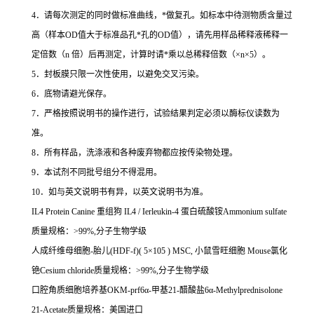
4
．请每次测定的同时做标准曲线，
*
做复孔。如标本中待测物质含量过
高（样本
OD
值大于标准品孔
*
孔的
OD
值），请先用样品稀释液稀释一
定倍数（
n
倍）后再测定，计算时请
*
乘以总稀释倍数（
×n×5
）。
5
．封板膜只限一次性使用，以避免交叉污染。
6
．底物请避光保存。
7
．严格按照说明书的操作进行，试验结果判定必须以酶标仪读数为
准。
8
．所有样品，洗涤液和各种废弃物都应按传染物处理。
9
．本试剂不同批号组分不得混用。
10
．如与英文说明书有异，以英文说明书为准。
IL4 Protein Canine
重组狗
IL4 / Ierleukin-4
蛋白硫酸铵
Ammonium sulfate
质量规格：
>99%,
分子生物学级
人成纤维母细胞
-
胎儿
(HDF-f)( 5
×
105 ) MSC,
小鼠雪旺细胞
Mouse
氯化
铯
Cesium chloride
质量规格：
>99%,
分子生物学级
口腔角质细胞培养基
OKM-prf6
α
-
甲基
21-
醋酸盐
6
α
-Methylprednisolone
21-Acetate
质量规格：美国进口