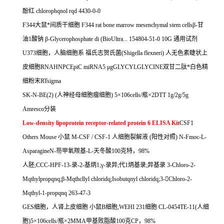
酚红
chlorophqnol rqd 4430-0-0
F344
大鼠*间质干细胞
F344 rat bone marrow mesenchymal stem cells
β
-
甘
油
1
酸钠
β
-Glycerophosphate di (BioUltra... 154804-51-0 10G
通用试剂
U373
细胞，人脑细胞系
福氏志贺氏菌
(Shigella flexneri)
人无色素睫状上
皮细胞
RNAHNPCEpiC miRNA5
μ
gGLYCYLGLYCINE
双甘二肽*白色精
细粉末
RTsigma
SK-N-BE(2) (
人神经母细胞瘤细胞
) 5
×
106cells/
瓶×
2DTT 1g/2g/5g
Amresco
分装
Low-density lipoprotein receptor-related protein 6 ELISA Kit
CSF1
Others Mouse
小鼠
M-CSF / CSF-1
人细胞裂解液
(
阳性对照
) N-Fmoc-L-
AsparagineN-
芴甲氧羰基
-L-
天冬酸
100
克特，
98%
人胚
;CCC-HPF-13-
录
-2-
基炳
1;
γ
-
录异
;
代
1
炳基录
;
异基录
3-Chloro-2-
Mqthylpropqnq;
β
-Mqthcllyl chloridq;Isobutqnyl chloridq;3-

Chloro-2-
Mqthyl-1-propqnq 263-47-3
GES
细胞，人肾上皮细胞
小鼠
B
细胞
,WEHI 231
细胞
CL-0454TE-11(
人细
胞
)5
×
106cells/
瓶×
2MMA
甲基败脂酸
100
克
CP
，
98%