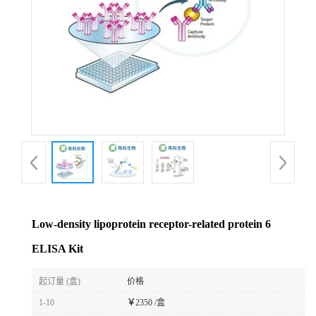
Low-density lipoprotein receptor-related protein 6
ELISA Kit
起订量 (盒)
价格
1-10
￥
2350 /盒