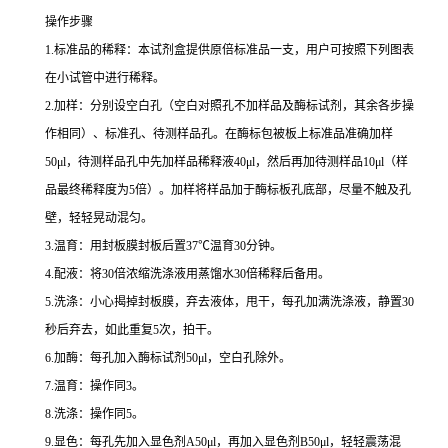
操作步骤
1.
标准品的稀释：本试剂盒提供原倍标准品一支，用户可按照下列图表
在小试管中进行稀释。
2.
加样：分别设空白孔（空白对照孔不加样品及酶标试剂，其余各步操
作相同）、标准孔、待测样品孔。在酶标包被板上标准品准确加样
50μl
，待测样品孔中先加样品稀释液
40μl
，然后再加待测样品
10μl
（样
品最终稀释度为
5
倍）。加样将样品加于酶标板孔底部，尽量不触及孔
壁，轻轻晃动混匀。
3.
温育：用封板膜封板后置
37
℃
温育
30
分钟。
4.
配液：将
30
倍浓缩洗涤液用蒸馏水
30
倍稀释后备用。
5.
洗涤：小心揭掉封板膜，弃去液体，甩干，每孔加满洗涤液，静置
30
秒后弃去，如此重复
5
次，拍干。
6.
加酶：每孔加入酶标试剂
50μl
，空白孔除外。
7.
温育：操作同
3
。
8.
洗涤：操作同
5
。
9.
显色：每孔先加入显色剂
A50μl
，再加入显色剂
B50μl
，轻轻震荡混