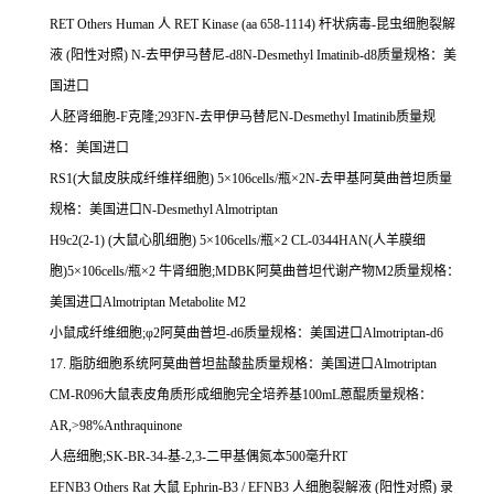
RET Others Human
人
RET Kinase (aa 658-1114)
杆状病毒
-
昆虫细胞裂解
液
(
阳性对照
) N-
去甲伊马替尼
-d8N-Desmethyl Imatinib-d8
质量规格：美
国进口
人胚肾细胞
-F
克隆
;293FN-
去甲伊马替尼
N-Desmethyl Imatinib
质量规
格：美国进口
RS1(
大鼠皮肤成纤维样细胞
) 5
×
106cells/
瓶×
2N-
去甲基阿莫曲普坦质量
规格：美国进口
N-Desmethyl Almotriptan
H9c2(2-1) (
大鼠心肌细胞
) 5
×
106cells/
瓶×
2 CL-0344HAN(
人羊膜细
胞
)5
×
106cells/
瓶×
2
牛肾细胞
;MDBK
阿莫曲普坦代谢产物
M2
质量规格：
美国进口
Almotriptan Metabolite M2
小鼠成纤维细胞
;
φ
2
阿莫曲普坦
-d6
质量规格：美国进口
Almotriptan-d6
17.
脂肪细胞系统阿莫曲普坦盐酸盐质量规格：美国进口
Almotriptan
CM-R096
大鼠表皮角质形成细胞完全培养基
100mL
蒽醌质量规格：
AR,>98%Anthraquinone
人癌细胞
;SK-BR-34-
基
-2,3-
二甲基偶氮本
500
毫升
RT
EFNB3 Others Rat
大鼠
Ephrin-B3 / EFNB3
人细胞裂解液
(
阳性对照
)
录