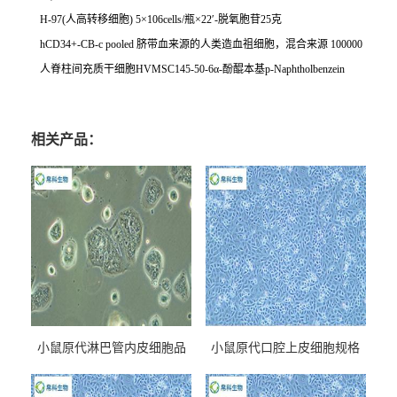
H-97(
人高转移细胞
) 5
×
106cells/
瓶×
22
′
-
脱氧胞苷
25
克
hCD34+-CB-c pooled
脐带血来源的人类造血祖细胞，混合来源
100000
人脊柱间充质干细胞
HVMSC145-50-6
α
-
酚醌本基
p-Naphtholbenzein
相关产品：
小鼠原代淋巴管内皮细胞品
小鼠原代口腔上皮细胞规格
牌