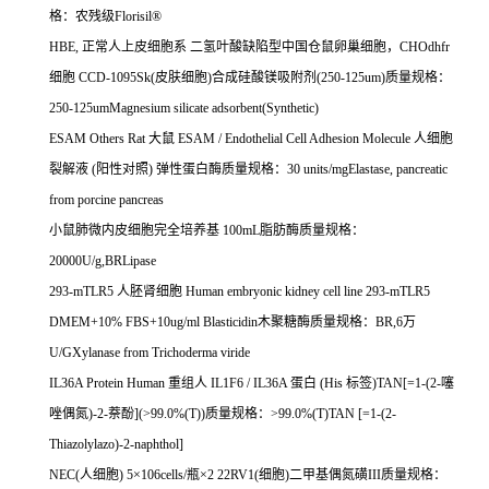
格：农残级
Florisil®
HBE,
正常人上皮细胞系
二氢叶酸缺陷型中国仓鼠卵巢细胞，
CHOdhfr
细胞
CCD-1095Sk(
皮肤细胞
)
合成硅酸镁吸附剂
(250-125um)
质量规格：
250-125umMagnesium silicate adsorbent(Synthetic)
ESAM Others Rat
大鼠
ESAM / Endothelial Cell Adhesion Molecule
人细胞
裂解液
(
阳性对照
)
弹性蛋白酶质量规格：
30 units/mgElastase, pancreatic
from porcine pancreas
小鼠肺微内皮细胞完全培养基
100mL
脂肪酶质量规格：
20000U/g,BRLipase
293-mTLR5
人胚肾细胞
Human embryonic kidney cell line 293-mTLR5
DMEM+10% FBS+10ug/ml Blasticidin
木聚糖酶质量规格：
BR,6
万
U/GXylanase from Trichoderma viride
IL36A Protein Human
重组人
IL1F6 / IL36A
蛋白
(His
标签
)TAN[=1-(2-
噻
唑偶氮
)-2-
萘酚
](>99.0%(T))
质量规格：
>99.0%(T)TAN [=1-(2-
Thiazolylazo)-2-naphthol]
NEC(
人细胞
) 5
×
106cells/
瓶×
2 22RV1(
细胞
)
二甲基偶氮磺
III
质量规格：