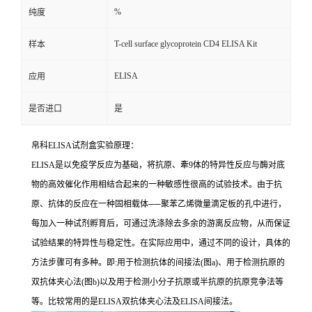
%
纯度
T-cell surface glycoprotein CD4 ELISA Kit
样本
ELISA
应用
是否进口
是
帛科
ELISA
试剂盒实验原理：
ELISA
是以免疫学反应为基础，将抗原、牽
9
体的特异性反应与酶对底
物的高效催化作用相结合起来的一种敏感性很高的试验技术。由于抗
原、抗体的反应在一种固相载体
──
聚苯乙烯微量滴定板的孔中进行，
每加入一种试剂孵育后，可通过洗涤除去多余的游离反应物，从而保证
试验结果的特异性与稳定性。在实际应用中，通过不同的设计，具体的
方法步骤可有多种。即
:
用于检测抗体的间接法
(
图
a)
、用于检测抗原的
双抗体夹心法
(
图
b)
以及用于检测小分子抗原或半抗原的抗原竞争法等
等。比较常用的是
ELISA
双抗体夹心法及
ELISA
间接法。