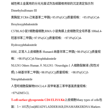
碱性稀土金属用的分光光度试剂及硫酸根用钡的沉淀滴定指示剂
Dimethylsulfonazo III
黄胸鼠
;YCR4-
己氧基苯二甲腈
(>95.0%(GC))
质量规格：
>95.0%(GC)4-
Hexyloxyphthalonitrile
C57BL/6
小鼠
T
细胞瘤细胞
;RMA
小鼠角膜上皮细胞完全培养基
100mL4-
羟基邻苯二甲腈
(>97.0%(GC))
质量规格：
>97.0%(GC)4-
Hydroxyphthalonitrile
HBE,
正常人上皮细胞系
Human4-
硝基邻苯二甲腈
(>98.0%(GC))
质量规
格：
>98.0%(GC)4-Nitrophthalonitrile
NLGN1 Others Human
人
NLGN1 / Neuroligin-1
人细胞裂解液
(
阳性对
照
) 3-
硝基邻苯二甲腈
(>98.0%(GC))
质量规格：
>98.0%(GC)3-
Nitrophthalonitrile
人雪旺细胞裂解物
HSCL4,4'-
双甲氧基三苯甲基氯质量规格：
>97%DMT-CL
T-cell surface glycoprotein CD4 ELISA Kit
上皮细胞
Many types of cells
包
装：
5
×
105
方
(1ml)READYLADDER1KB,DNAMARKERDNA Markers