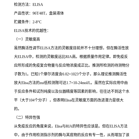
检测方法：
ELISA
产品性状：
96T/48T
，盒装液体
贮藏条件：
2-8°C
ELISA
技术的优越性：
（一）灵敏度高
虽然酶活性调节
ELISA
方法的灵敏度目前并不十分理想，但在酶活性放
大
ELISA
中，检测的灵敏度远比
RIA
高。根据质量作用定律。即免疫反
应所形成的免疫复合物量与反应物浓度成正比。推测所检测的待测物分
子数为
1
。已知
1
个摩尔浓度含
6.02×1023
个分子，那么理论推测酶活性
放大
Elisa
方法的
zui
低检测限可达
1.7×10-24mol/L
。虽然在实际应用中由
于反应条件和试剂纯度以及仪器精度等因素的影响，往往达不到这个水
平（大于
104
个分子），但表明
Elisa
在灵敏度方面的改进潜力是很大
的。
（二）特异性强
从免疫反应的角度来说，
Elisa
与
RIA
的特异性应该是。但在
ELISA
方法
中，由于作用检测指示剂的酶与其底物的反应有专一性，从而增加了该