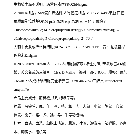
生物技术级不透明，深紫色液体
FROZENsigma
293001B
细胞，
Sars
蛋白表达株
人导管癌细胞
,MDA-MB-453
细胞
口腔
角质细胞培养基
OKM-prf3-
录炳晴
;
β
-
录炳晴
;
青化
-
β
-
录烷
3-
Chloropropionitnilq;3-Chloropropcnon

itrilq;
β
- Chloroqthyl cycnidq;
β
-

Chloropropionitnilq;3-Chloropropcnqnitnilq; 24-76-7
大额牛皮肤成纤维样细胞
;BOS-1XYLENECYANOLFF
二青
FF
超级蓝绿
色粉末
RTsigma
IL2RB Others Human
人
IL2R
β
人细胞裂解液
(
阳性对照
)
苄氧羰基
-D-
缬
酸，英文名或英文缩写：
CBZ-D-Valine
，级别：
BR
，
99%
，规格：
10
克
CM-H027
人成纤维细胞完全培养基
100mL407-25-0
三酐
(*)Trifluoroeeti
enxy7ni7e
产品主要成分：酶标板
,
试剂
,
标准品等。
种属：马铃薯、鹿、羊、鸡、鸭、鱼、人、大鼠、小鼠、豚鼠、仓鼠、
裸鼠、兔子、猪、犬、猴、马、牛等动植物。
标本：血清、血浆、细胞上清液、尿液、体液、灌洗液、脑脊髓、心房
水、胸房水、组织等