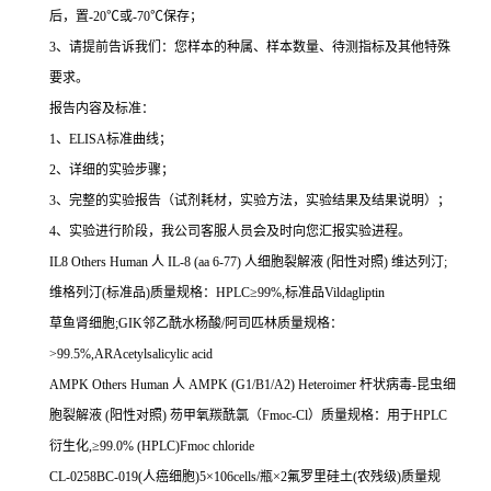
后，置
-20
℃
或
-70
℃
保存；
3
、请提前告诉我们：您样本的种属、样本数量、待测指标及其他特殊
要求。
报告内容及标准：
1
、
ELISA
标准曲线；
2
、详细的实验步骤；
3
、完整的实验报告（试剂耗材，实验方法，实验结果及结果说明）；
4
、实验进行阶段，我公司客服人员会及时向您汇报实验进程。
IL8 Others Human
人
IL-8 (aa 6-77)
人细胞裂解液
(
阳性对照
)
维达列汀
;
维格列汀
(
标准品
)
质量规格：
HPLC
≥
99%,
标准品
Vildagliptin
草鱼肾细胞
;GIK
邻乙酰水杨酸
/
阿司匹林质量规格：
>99.5%,ARAcetylsalicylic acid
AMPK Others Human
人
AMPK (G1/B1/A2) Heteroimer
杆状病毒
-
昆虫细
胞裂解液
(
阳性对照
)
芴甲氧羰酰氯（
Fmoc-Cl
）质量规格：用于
HPLC
衍生化
,
≥
99.0% (HPLC)Fmoc chloride
CL-0258BC-019(
人癌细胞
)5
×
106cells/
瓶×
2
氟罗里硅土
(
农残级
)
质量规