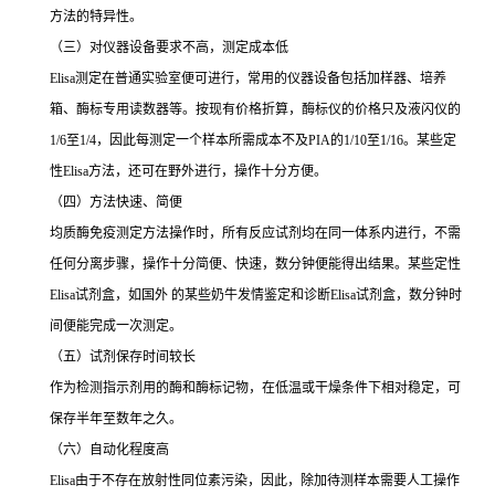
方法的特异性。
（三）对仪器设备要求不高，测定成本低
Elisa
测定在普通实验室便可进行，常用的仪器设备包括加样器、培养
箱、酶标专用读数器等。按现有价格折算，酶标仪的价格只及液闪仪的
1/6
至
1/4
，因此每测定一个样本所需成本不及
PIA
的
1/10
至
1/16
。某些定
性
Elisa
方法，还可在野外进行，操作十分方便。
（四）方法快速、简便
均质酶免疫测定方法操作时，所有反应试剂均在同一体系内进行，不需
任何分离步骤，操作十分简便、快速，数分钟便能得出结果。某些定性
Elisa
试剂盒，如国外 的某些奶牛发情鉴定和诊断
Elisa
试剂盒，数分钟时
间便能完成一次测定。
（五）试剂保存时间较长
作为检测指示剂用的酶和酶标记物，在低温或干燥条件下相对稳定，可
保存半年至数年之久。
（六）自动化程度高
Elisa
由于不存在放射性同位素污染，因此，除加待测样本需要人工操作