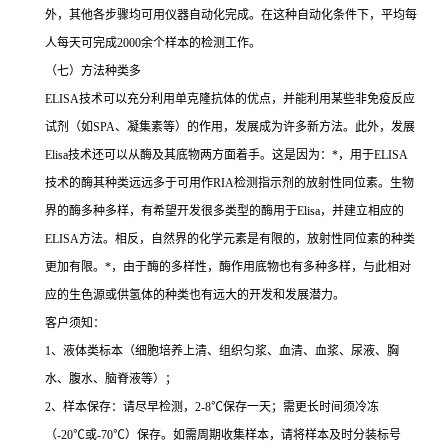
外，其他各步骤均可用仪器自动化完成。在这种自动化条件下，平均每
人每天可完成
2000
余个样本的检测工作。
（七）方法种类多
ELISA
技术可以充分利用单克隆抗体的优点，并能利用某些非免疫反应
试剂（如
SPA
、凝集素等）的作用，发展成为许多新方法。此外，发展
Elisa
技术还可以从酶及其底物两方面着手。这是因为：
*
，用于
ELISA
技术的酶其种类远远多于可用作
RIA
检测指示剂的放射性同位素。生物
界的酶多种多样，有希望开发很多类型的酶用于
Elisa
，并建立相应的
ELISA
方法。相反，自然界的化学元素是有限的，放射性同位素的种类
更加有限。
*
，由于酶的多样性，酶作用底物也有多种多样，与此相对
应的生色源或供氢体的种类也有远大的开发和发展潜力。
客户须知：
1
、液体类标本（细胞培养上清、组织匀浆、血清、血浆、尿液、胸
水、腹水、脑脊液等）；
2
、样本保存：请尽早检测，
2-8
℃
保存一天；需更长时间须冷冻
（
-20
℃
或
-70
℃
）保存。如需周期收集样本，请将样本及时分装标号