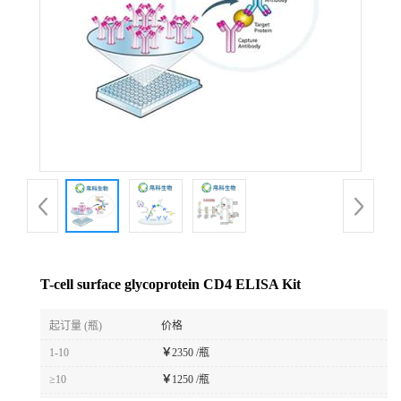
T-cell surface glycoprotein CD4 ELISA Kit
起订量 (瓶)
价格
1-10
￥
2350 /瓶
≥10
￥
1250 /瓶