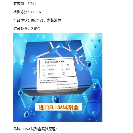
有效期：
6
个月
检测方法：
ELISA
产品性状：
96T/48T
，盒装液体
贮藏条件：
2-8°C
帛科
ELISA
试剂盒实验原理：