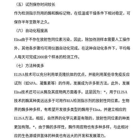
（五）试剂保存时间较长
作为检测指示剂用的酶和酶标记物，在低温或干燥条件下相对稳定，可
保存半年至数年之久。
（六）自动化程度高
Elisa
由于不存在放射性同位素污染，因此，除加待测样本需要人工操作
外，其他各步骤均可用仪器自动化完成。在这种自动化条件下，平均每
人每天可完成
2000
余个样本的检测工作。
（七）方法种类多
ELISA
技术可以充分利用单克隆抗体的优点，并能利用某些非免疫反应
试剂（如
SPA
、凝集素等）的作用，发展成为许多新方法。此外，发展
Elisa
技术还可以从酶及其底物两方面着手。这是因为：
*
，用于
ELISA
技术的酶其种类远远多于可用作
RIA
检测指示剂的放射性同位素。生物
界的酶多种多样，有希望开发很多类型的酶用于
Elisa
，并建立相应的
ELISA
方法。相反，自然界的化学元素是有限的，放射性同位素的种类
更加有限。
*
，由于酶的多样性，酶作用底物也有多种多样，与此相对
应的生色源或供氢体的种类也有远大的开发和发展潜力。