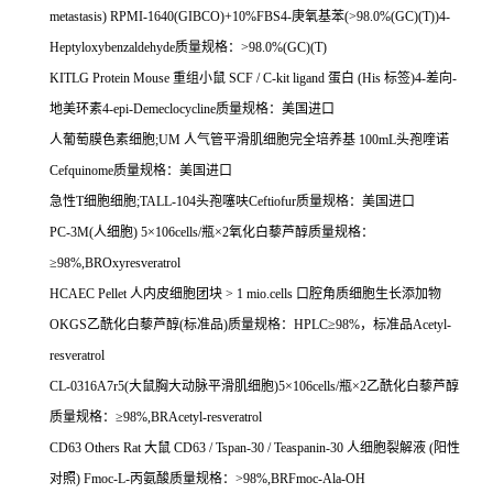
metastasis) RPMI-1640(GIBCO)+10%FBS4-
庚氧基苯
(>98.0%(GC)(T))4-
Heptyloxybenzaldehyde
质量规格：
>98.0%(GC)(T)
KITLG Protein Mouse
重组小鼠
SCF / C-kit ligand
蛋白
(His
标签
)4-
差向
-
地美环素
4-epi-Demeclocycline
质量规格：美国进口
人葡萄膜色素细胞
;UM
人气管平滑肌细胞完全培养基
100mL
头孢喹诺
Cefquinome
质量规格：美国进口
急性
T
细胞细胞
;TALL-104
头孢噻呋
Ceftiofur
质量规格：美国进口
PC-3M(
人细胞
) 5
×
106cells/
瓶×
2
氧化白藜芦醇质量规格：
≥
98%,BROxyresveratrol
HCAEC Pellet
人内皮细胞团块
> 1 mio.cells
口腔角质细胞生长添加物
OKGS
乙酰化白藜芦醇
(
标准品
)
质量规格：
HPLC
≥
98%
，标准品
Acetyl-
resveratrol
CL-0316A7r5(
大鼠胸大动脉平滑肌细胞
)5
×
106cells/
瓶×
2
乙酰化白藜芦醇
质量规格：≥
98%,BRAcetyl-resveratrol
CD63 Others Rat
大鼠
CD63 / Tspan-30 / Teaspanin-30
人细胞裂解液
(
阳性
对照
) Fmoc-L-
丙氨酸质量规格：
>98%,BRFmoc-Ala-OH