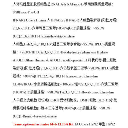
人海马趾星形胶质细胞总
RNAHA-h NAFmoc-L-
苯丙氨酸质量规格：
0.98Fmoc-Phe-OH
IFNAR2 Others Human
人
IFNAR2 / IFNABR
人细胞裂解液
(
阳性对照
)
2,3,6,7,10,11-
六甲氧基三亚苯
(>95.0%(GC))
质量规格：
>95.0%
(GC)2,3,6,7,10,11-Hexamethoxytriphenylene
人细胞
;Hela2,3,6,7,10,11-
六羟基三亚苯水合物
(>95.0%(HPLC))
质量规
格：
>95.0%(HPLC)2,3,6,7,10,11-Hexahydroxytriphenylene Hydrate
APOL1 Others Human
人
APOL1 / apolipoprotein L1
杆状病毒
-
昆虫细胞
裂解液
(
阳性对照
) 2,3,6,7,10,11-
六乙酰氧基三亚苯
(>98.0%(HPLC))
质量
规格：
>98.0%(HPLC)2,3,6,7,10,11-Hexaacetoxytriphenylene
CL-0421RAG(
小鼠肾腺癌细胞
)5
×
106cells/
瓶×
22,3,6,7,10,11-
六溴三亚苯
(>98.0%(T))
质量规格：
>98.0%(T)2,3,6,7,10,11-Hexabromotriphenylene
人羊膜上皮细胞
双位点
HC-KIT
受体细胞株，
DMF7
细胞
BLO-11(
小鼠
骨骼成纤维细胞
)1-
溴
-4-
正辛基苯
(>90.0%(GC))
质量规格：
>90.0%
(GC)1-Bromo-4-n-octylbenzene
Transcriptional activator Myb ELISA Kit
HA Others H9N2
甲型
H9N2