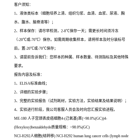
客户须知：
1
、液体类标本（细胞培养上清、组织匀浆、血清、血浆、尿液、胸
水、腹水、脑脊液等）；
2
、样本保存：请尽早检测，
2-8
℃
保存一天；需更长时间须冷冻
（
-20
℃
或
-70
℃
）保存。如需周期收集样本，请将样本及时分装标号
后，置
-20
℃
或
-70
℃
保存；
3
、请提前告诉我们：您样本的种属、样本数量、待测指标及其他特殊
要求。
报告内容及标准：
1
、
ELISA
标准曲线；
2
、详细的实验步骤；
3
、完整的实验报告（试剂耗材，实验方法，实验结果及结果说明）；
4
、实验进行阶段，我公司客服人员会及时向您汇报实验进程。
ME-180
人子宫颈表皮癌细胞
4-(
己氧基
)
苯
(>98.0%(GC))4-
(Hexyloxy)benzaldehyde
质量规格：
>98.0%(GC)
NCI-H292
人细胞
(
结转移
) NCI-H292 human lung cancer cells (lymph node