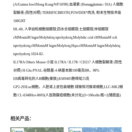
(A/Guinea fowl/Hong Kong/WF10/99)
血凝素
(Hemagglutinin / HA)
人细胞
裂解液
(
阳性对照
) TERRIFICBROTH,POWDER
*肉汤
,
粉末生物技术级
100GRT
HL-60,
人早幼粒细胞钼醋铵
;
四水合钼醋铵
;
七钼醋铵
;
仲钼醋铵
cMMoniuM hqptcMolybdctq tqtrchydrctq;Molybdic ccid cMMoniuM sclt
tqtrchydrctq;cMMoniuM hqptcMolybctq;HqxccMMoniuM hqptcMolybdctq
tqtrchydrctq 1024-82-
IL17RA Others Mouse
小鼠
IL17RA / IL17R / CD217
人细胞裂解液
(
阳性
对照
) H-Glu-PNAL-
谷酰基
-4-
硝基本胺
100
毫克
BR
，
98%
EB
病毒转化的人
B
细胞
(
傣族
);KM9405
胞嘧啶
25
克
GP2-293Luc
细胞，人胚肾上皮包装细胞
绿猴恒河猴肾细胞
,LLC-MK2
细
胞
CL-0348Hce-8693(
人盲肠腺癌细胞
(
未分化
))5
×
106cells/
瓶×
2(
猪胆盐
)
相关产品：