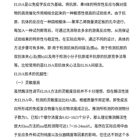
ELISA
是以免疫学反应为基础，将抗原、牽
9
体的特异性反应与酶对底
物的高效催化作用相结合起来的一种敏感性很高的试验技术。由于抗
原、抗体的反应在一种固相载体
──
聚苯乙烯微量滴定板的孔中进行，
每加入一种试剂孵育后，可通过洗涤除去多余的游离反应物，从而保证
试验结果的特异性与稳定性。在实际应用中，通过不同的设计，具体的
方法步骤可有多种。即
:
用于检测抗体的间接法
(
图
a)
、用于检测抗原的
双抗体夹心法
(
图
b)
以及用于检测小分子抗原或半抗原的抗原竞争法等
等。比较常用的是
ELISA
双抗体夹心法及
ELISA
间接法。
ELISA
技术的优越性：
（一）灵敏度高
虽然酶活性调节
ELISA
方法的灵敏度目前并不十分理想，但在酶活性放
大
ELISA
中，检测的灵敏度远比
RIA
高。根据质量作用定律。即免疫反
应所形成的免疫复合物量与反应物浓度成正比。推测所检测的待测物分
子数为
1
。已知
1
个摩尔浓度含
6.02×1023
个分子，那么理论推测酶活性
放大
Elisa
方法的
zui
低检测限可达
1.7×10-24mol/L
。虽然在实际应用中由
于反应条件和试剂纯度以及仪器精度等因素的影响，往往达不到这个水