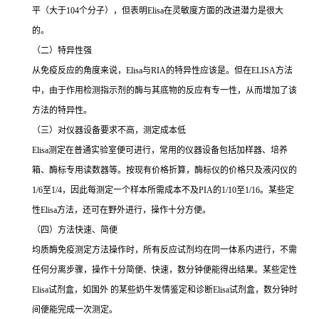
平（大于
104
个分子），但表明
Elisa
在灵敏度方面的改进潜力是很大
的。
（二）特异性强
从免疫反应的角度来说，
Elisa
与
RIA
的特异性应该是。但在
ELISA
方法
中，由于作用检测指示剂的酶与其底物的反应有专一性，从而增加了该
方法的特异性。
（三）对仪器设备要求不高，测定成本低
Elisa
测定在普通实验室便可进行，常用的仪器设备包括加样器、培养
箱、酶标专用读数器等。按现有价格折算，酶标仪的价格只及液闪仪的
1/6
至
1/4
，因此每测定一个样本所需成本不及
PIA
的
1/10
至
1/16
。某些定
性
Elisa
方法，还可在野外进行，操作十分方便。
（四）方法快速、简便
均质酶免疫测定方法操作时，所有反应试剂均在同一体系内进行，不需
任何分离步骤，操作十分简便、快速，数分钟便能得出结果。某些定性
Elisa
试剂盒，如国外 的某些奶牛发情鉴定和诊断
Elisa
试剂盒，数分钟时
间便能完成一次测定。