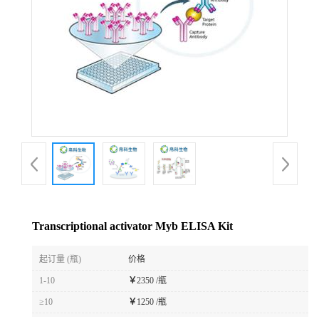
Transcriptional activator Myb ELISA Kit
起订量 (瓶)
价格
1-10
￥
2350 /瓶
≥10
￥
1250 /瓶