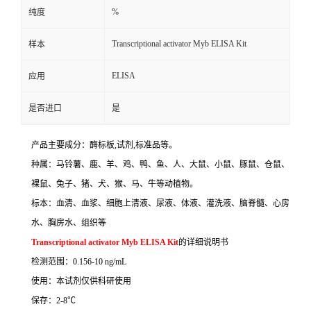
%
纯度
Transcriptional activator Myb ELISA Kit
样本
ELISA
应用
是否进口
是
产品主要成分：酶标板
,
试剂
,
标准品等。
种属：马铃薯、鹿、羊、鸡、鸭、鱼、人、大鼠、小鼠、豚鼠、仓鼠、
裸鼠、兔子、猪、犬、猴、马、牛等动植物。
标本：血清、血浆、细胞上清液、尿液、体液、灌洗液、脑脊髓、心房
水、胸房水、组织等
Transcriptional activator Myb ELISA Kit
的详细说明书
检测范围：
0.156-10 ng/mL
使用：本试剂仅供科研使用
保存：
2-8
℃