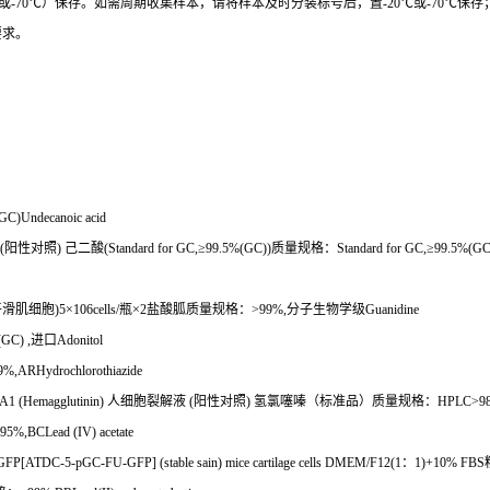
或
-70
℃
）保存。如需周期收集样本，请将样本及时分装标号后，置
-20
℃
或
-70
℃
保存
要求。
GC)Undecanoic acid
(
阳性对照
)
己二酸
(Standard for GC,
≥
99.5%(GC))
质量规格：
Standard for GC,
≥
99.5%(GC)
平滑肌细胞
)5
×
106cells/
瓶×
2
盐酸胍质量规格：
>99%,
分子生物学级
Guanidine
GC) ,
进口
Adonitol
9%,ARHydrochlorothiazide
A1 (Hemagglutinin)
人细胞裂解液
(
阳性对照
)
氢氯噻嗪（标准品）质量规格：
HPLC>9
95%,BCLead (IV) acetate
P[ATDC-5-pGC-FU-GFP] (stable sain) mice cartilage cells DMEM/F12(1
：
1)+10% FBS