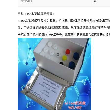
是否进口
是
帛科
ELISA
试剂盒实验原理：
ELISA
是以免疫学反应为基础，将抗原、牽
9
体的特异性反应与酶对底物
后，可通过洗涤除去多余的游离反应物，从而保证试验结果的特异性与
子抗原或半抗原的抗原竞争法等等。比较常用的是
ELISA
双抗体夹心法