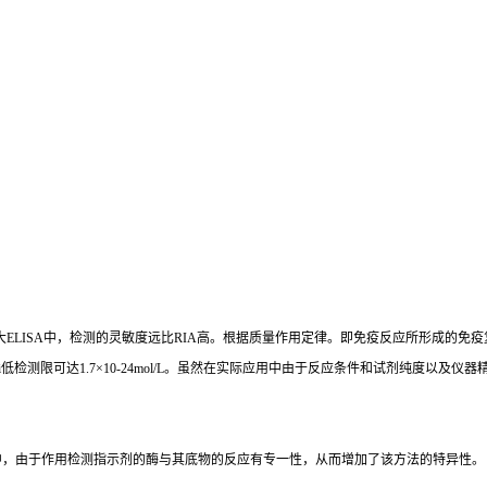
大
ELISA
中，检测的灵敏度远比
RIA
高。根据质量作用定律。即免疫反应所形成的免疫
i
低检测限可达
1.7×10-24mol/L
。虽然在实际应用中由于反应条件和试剂纯度以及仪器
中，由于作用检测指示剂的酶与其底物的反应有专一性，从而增加了该方法的特异性。