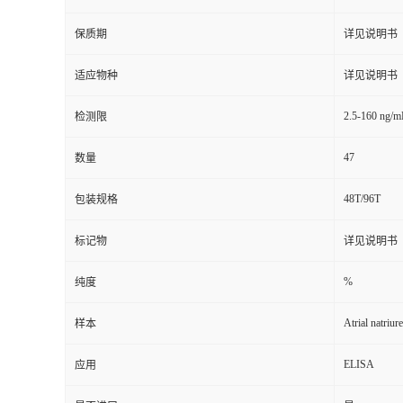
保质期
详见说明书
适应物种
详见说明书
2.5-160 ng/m
检测限
47
数量
48T/96T
包装规格
标记物
详见说明书
%
纯度
Atrial natriur
样本
ELISA
应用