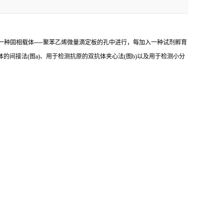
一种固相载体
──
聚苯乙烯微量滴定板的孔中进行，每加入一种试剂孵育
体的间接法
(
图
a)
、用于检测抗原的双抗体夹心法
(
图
b)
以及用于检测小分