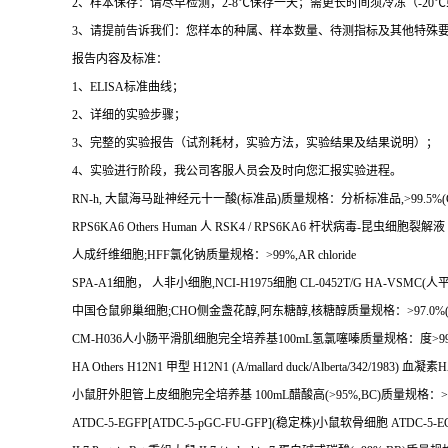
2
、样本保存：请尽早检测，
2-8
℃
保存一天；需更长时间须冷冻（
-20
℃
3
、请提前告诉我们：您样本的种属、样本数量、待测指标及其他特殊
报告内容及标准：
1
、
ELISA
标准曲线；
2
、详细的实验步骤；
3
、完整的实验报告（试剂耗材，实验方法，实验结果及结果说明）；
4
、实验进行阶段，我公司客服人员会及时向您汇报实验进程。
RN-h,
大鼠海马趾神经元十一酸
(
标准品
)
质量规格：分析标准品
,>99.5%(
RPS6KA6 Others Human
人
RSK4 / RPS6KA6
杆状病毒
-
昆虫细胞裂解液
人成纤维细胞
;HFF
氯化钠质量规格：
>99%,AR chloride
SPA-A1
细胞，
人非小细胞
,NCI-H1975
细胞
CL-0452T/G HA-VSMC(
人
中国仓鼠卵巢细胞
;CHO
侧金盏花醇
,
阿东糖醇
,
核糖醇质量规格：
>97.0%(
CM-H036
人小肠平滑肌细胞完全培养基
100mL
氢氯噻嗪质量规格：度
>9
HA Others H12N1
甲型
H12N1 (A/mallard duck/Alberta/342/1983)
血凝素
H
小鼠肝外胆管上皮细胞完全培养基
100mL
醋酸高
(>95%,BC)
质量规格：
>
ATDC-5-EGFP[ATDC-5-pGC-FU-GFP](
稳定株
)
小鼠软骨细胞
ATDC-5-EGF