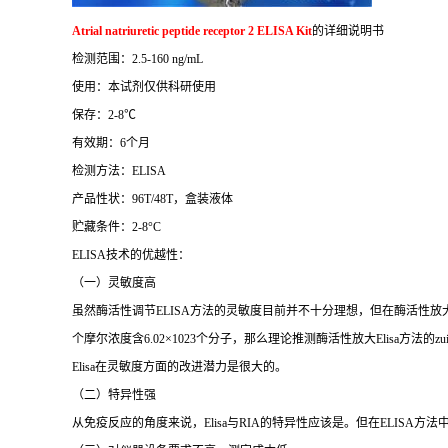
Atrial natriuretic peptide receptor 2 ELISA Kit
的详细说明书
检测范围：
2.5-160 ng/mL
使用：本试剂仅供科研使用
保存：
2-8
℃
有效期：
6
个月
检测方法：
ELISA
产品性状：
96T/48T
，盒装液体
贮藏条件：
2-8°C
ELISA
技术的优越性：
（一）灵敏度高
虽然酶活性调节
ELISA
方法的灵敏度目前并不十分理想，但在酶活性放
个摩尔浓度含
6.02×1023
个分子，那么理论推测酶活性放大
Elisa
方法的
zu
Elisa
在灵敏度方面的改进潜力是很大的。
（二）特异性强
从免疫反应的角度来说，
Elisa
与
RIA
的特异性应该是。但在
ELISA
方法