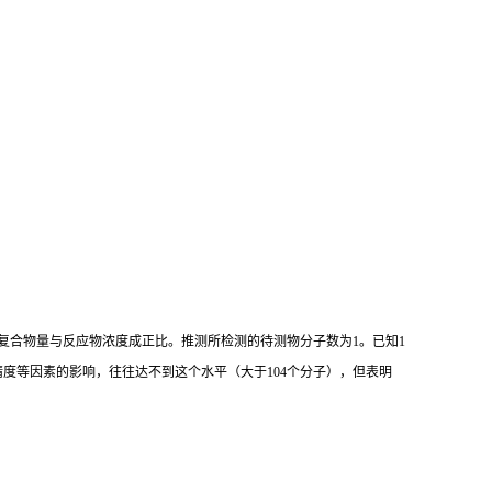
复合物量与反应物浓度成正比。推测所检测的待测物分子数为
1
。已知
1
精度等因素的影响，往往达不到这个水平（大于
104
个分子），但表明