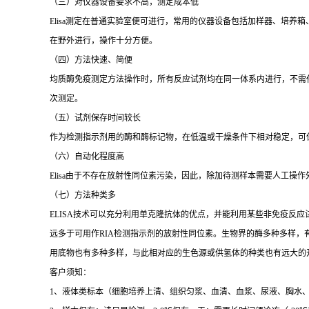
（三）对仪器设备要求不高，测定成本低
Elisa
测定在普通实验室便可进行，常用的仪器设备包括加样器、培养箱
在野外进行，操作十分方便。
（四）方法快速、简便
均质酶免疫测定方法操作时，所有反应试剂均在同一体系内进行，不需
次测定。
（五）试剂保存时间较长
作为检测指示剂用的酶和酶标记物，在低温或干燥条件下相对稳定，可
（六）自动化程度高
Elisa
由于不存在放射性同位素污染，因此，除加待测样本需要人工操作
（七）方法种类多
ELISA
技术可以充分利用单克隆抗体的优点，并能利用某些非免疫反应
远多于可用作
RIA
检测指示剂的放射性同位素。生物界的酶多种多样，
用底物也有多种多样，与此相对应的生色源或供氢体的种类也有远大的
客户须知：
1
、液体类标本（细胞培养上清、组织匀浆、血清、血浆、尿液、胸水