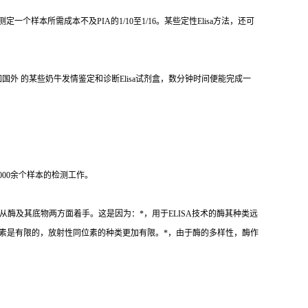
测定一个样本所需成本不及
PIA
的
1/10
至
1/16
。某些定性
Elisa
方法，还可
如国外 的某些奶牛发情鉴定和诊断
Elisa
试剂盒，数分钟时间便能完成一
000
余个样本的检测工作。
从酶及其底物两方面着手。这是因为：
*
，用于
ELISA
技术的酶其种类远
素是有限的，放射性同位素的种类更加有限。
*
，由于酶的多样性，酶作