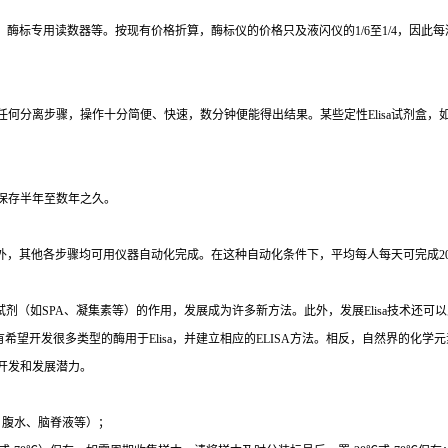
、酶标专用读数器等。按现有价格折算，酶标仪的价格只及液闪仪的
1/6
至
1/4
，因此每
任何分离步骤，操作十分简便、快速，数分钟便能得出结果。某些定性
Elisa
试剂盒，
保存半年至数年之久。
外，其他各步骤均可用仪器自动化完成。在这种自动化条件下，平均每人每天可完成
2
试剂（如
SPA
、凝集素等）的作用，发展成为许多新方法。此外，发展
Elisa
技术还可以
有希望开发很多类型的酶用于
Elisa
，并建立相应的
ELISA
方法。相反，自然界的化学元
开发和发展潜力。
、腹水、脑脊液等）；