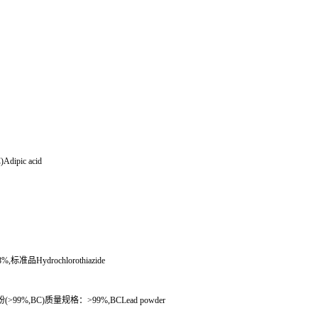
；
Adipic acid
8%,
标准品
Hydrochlorothiazide
粉
(>99%,BC)
质量规格：
>99%,BCLead powder