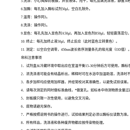
5.
洗涤：小心揭掉封板膜，弃去液体，甩干，每孔加满洗涤液，静置
30
6.
加酶：每孔加入酶标试剂
50μl
，空白孔除外。
7.
温育：操作同
3
。
8.
洗涤：操作同
5
。
9.
显色：每孔先加入显色剂
A50μl
，再加入显色剂
B50μl
，轻轻震荡混匀
10.
终止：每孔加终止液
50μl
，终止反应（此时蓝色立转黄色）。
11.
测定：以空白空调零，
450nm
波长依序测量各孔的吸光度（
OD
值）
帛科注意事项
1
．试剂盒从冷藏环境中取出应在室温平衡
15-30
分钟后方可使用，酶标
2
．浓洗涤液可能会有结晶析出，稀释时可在水浴中加温助溶，洗涤时
3
．各步加样均应使用加样器，并经常校对其准确性，以避免试验误差
4
．请每次测定的同时做标准曲线，
*
做复孔。如标本中待测物质含量过
5
．封板膜只限一次性使用，以避免交叉污染。
6
．底物请避光保存。
7
．严格按照说明书的操作进行，试验结果判定必须以酶标仪读数为准
8
．所有样品，洗涤液和各种废弃物都应按传染物处理。