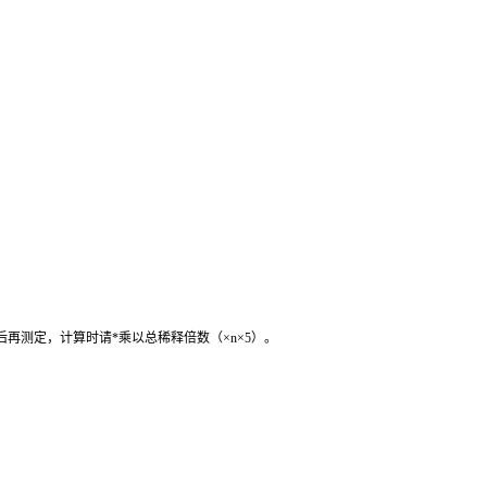
后再测定，计算时请
*
乘以总稀释倍数（
×n×5
）。