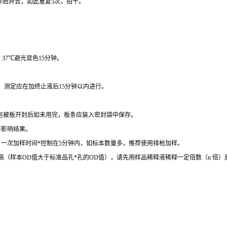
秒后弃去，如此重复
5
次，拍干。
，
37
℃
避光显色
15
分钟。
。
测定应在加终止液后
15
分钟以内进行。
包被板开封后如未用完，板条应装入密封袋中保存。
不影响结果。
。一次加样时间
*
控制在
5
分钟内，如标本数量多，推荐使用排枪加样。
高（样本
OD
值大于标准品孔
*
孔的
OD
值），请先用样品稀释液稀释一定倍数（
n
倍）
。