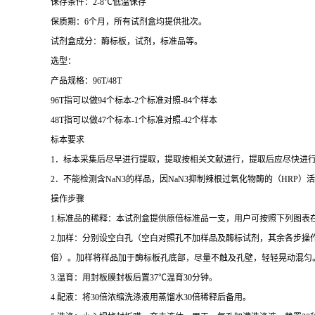
保存条件：
2-8
℃
低温保存
保质期：
6
个月，所有试剂盒均提供批次。
试剂盒成分：酶标板，试剂，标准品等。
选型：
产品规格：
96T/48T
96T
指可以做
94
个标本
-2
个标准对照
-84
个样本
48T
指可以做
47
个标本
-1
个标准对照
-42
个样本
标本要求
1
．标本采集后尽早进行提取，提取按相关文献进行，提取后应尽快进
2
．不能检测含
NaN3
的样品，因
NaN3
抑制辣根过氧化物酶的（
HRP
）活
操作步骤
1.
标准品的稀释：本试剂盒提供原倍标准品一支，用户可按照下列图表
2.
加样：分别设空白孔（空白对照孔不加样品及酶标试剂，其余各步操
倍）。加样将样品加于酶标板孔底部，尽量不触及孔壁，轻轻晃动混匀
3.
温育：用封板膜封板后置
37
℃
温育
30
分钟。
4.
配液：将
30
倍浓缩洗涤液用蒸馏水
30
倍稀释后备用。