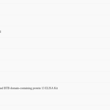
l
 and BTB domain-containing protein 13 ELISA Kit