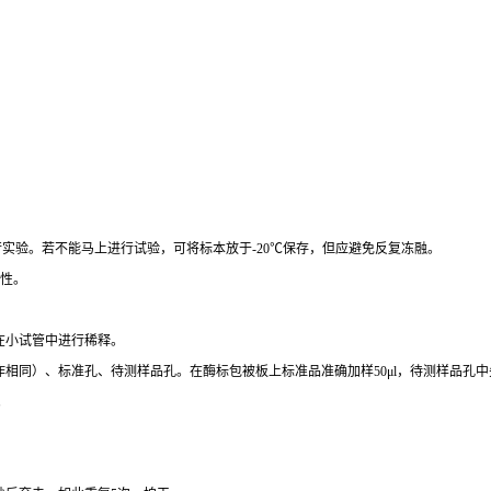
行实验。若不能马上进行试验，可将标本放于
-20
℃
保存，但应避免反复冻融。
性。
在小试管中进行稀释。
作相同）、标准孔、待测样品孔。在酶标包被板上标准品准确加样
50μl
，待测样品孔中
。