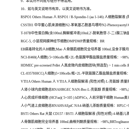
9
．本试剂不同批号组分不得混用。
10
．如与英文说明书有异，以英文说明书为准。
RSPO1 Others Human
人
RSPO1 / R-Spondin-1 (aa 1-146)
人细胞裂解液
(
CSSTH1
中华鳖心肌来源细胞
N2-
苯氧基乙酰基鸟嘌呤
N2-Phenoxyacetyl 
T-107B
中性蛋白酶
(
含
100mL
酶解缓冲液
)10mL2'-
脱氧胞苷
-5'-
二
1
酸三钠
RGC-5,
小鼠视网膜神经节细胞
DMPDMP
质量规格：
BR
EB
病毒转化的人
B
细胞
;Mao
人骨骼肌细胞完全培养基
100mL
没食子酸月
NCI-H460(
人细胞
) 5
×
106cells/
瓶×
2L-
色氨酸甲酯盐酸盐质量规格：
>98%,
HDMEC pre-screened Pellet
人真皮微内皮细胞团块
(
预选型
) > 1 mio.cells
CL-0357HHCC(
人细胞
)5
×
106cells/
瓶×
2L-
半胱氨酸乙酯盐酸盐质量规格
VTI1A Others Human
人
VTI1A
人细胞裂解液
(
阳性对照
) L-
亮氨醇
质量
人肾小球内皮细胞总
RNAHRGEC NAN-Boc-L-
亮氨醇
质量规格：
>98%,
人心房成纤维细胞
(HCFaa)( 5
×
105 ) hDPSCs,
人前牙髓干细胞
Human
奥
人小气道上皮细胞总
RNAHSAEpiC NA4-
硝基儿茶酚质量规格：
HPLC>
BST1 Others Rat
大鼠
CD157 / BST1
人细胞裂解液
(
阳性对照
) 4-
硝基儿
人骨骼肌细胞完全培养基
100mL
曲格列酮质量规格：
>98%,BRTroglitazo