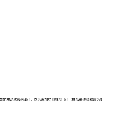
先加样品稀释液
40μl
，然后再加待测样品
10μl
（样品最终稀释度为
5