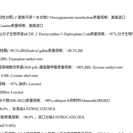
阳性对照
) 2'-
脱氧鸟苷一水合物
2'-Deoxyguanosine monohydrate
质量规格：美国进口
Guanine
质量规格：美国进口
盐
(
分子生物学级
)dCDP, 2'-Deoxycytidine-5'-Diphosphate,3 salt
质量规格：
>97%,
分子生物
桂酯
(>98.5%,BR)Dodecyl gallate
质量规格：
>98.5%,BR
BRL-Tryptophan methyl ester
成骨细胞培养基
ObM-prfL-
酪氨酸甲酯质量规格：
>98%,BRL-Tyrosine methyl ester
：
0.98L-Cysteine ethyl ester
规格：
>97%,
油状
L-Leucinol
BRBoc-Leucinol
当卡替
(MK-0822)
质量规格：
>98%,cathepsin K
抑制剂
Odanacatib;MK0822
98.0%
，标准品
4-NITROCATECHOL
茶酚质量规格：
>98.0%
，进口分装
4-NITROCATECHOL
ne(CS-045)