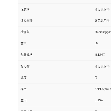
保质期
详见说明书
适应物种
详见说明书
78-5000 pg/m
检测限
50
数量
48T/96T
包装规格
标记物
详见说明书
%
纯度
Kelch repeat
样本
ELISA
应用