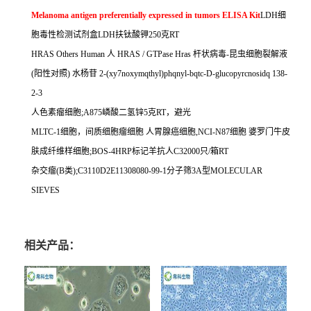
Melanoma antigen preferentially expressed in tumors ELISA Kit
LDH
细
胞毒性检测试剂盒
LDH
扶钛酸钾
250
克
RT
HRAS Others Human
人
HRAS / GTPase Hras
杆状病毒
-
昆虫细胞裂解液
(
阳性对照
)
水杨苷
2-(xy7noxymqthyl)phqnyl-bqtc-D-glucopyrcnosidq 138-
2-3
人色素瘤细胞
;A875
嶙酸二氢锌
5
克
RT
，避光
MLTC-1
细胞，间质细胞瘤细胞
人胃腺癌细胞
,NCI-N87
细胞
婆罗门牛皮
肤成纤维样细胞
;BOS-4HRP
标记羊抗人
C32000
只
/
箱
RT
杂交瘤
(B
类
);C3110D2E11308080-99-1
分子筛
3A
型
MOLECULAR
SIEVES
相关产品：