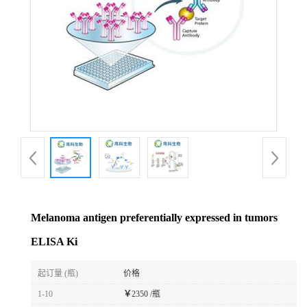
Melanoma antigen preferentially expressed in tumors
ELISA Ki
起订量 (瓶)
价格
1-10
￥
2350 /瓶