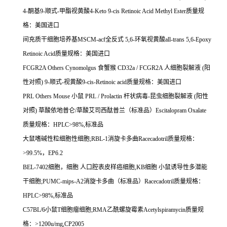
4-
酮基
9-
顺式
-
甲酯视黄酸
4-Keto 9-cis Retinoic Acid Methyl Ester
质量规
格：美国进口
间充质干细胞培养基
MSCM-acf
全反式
5,6-
环氧视黄酸
all-trans 5,6-Epoxy
Retinoic Acid
质量规格：美国进口
FCGR2A Others Cynomolgus
食蟹猴
CD32a / FCGR2A
人细胞裂解液
(
阳
性对照
) 9-
顺式
-
视黄酸
9-cis-Retinoic acid
质量规格：美国进口
PRL Others Mouse
小鼠
PRL / Prolactin
杆状病毒
-
昆虫细胞裂解液
(
阳性
对照
)
草酸依地普仑
/
草酸艾司西酞普兰（标准品）
Escitalopram Oxalate
质量规格：
HPLC>98%,
标准品
大鼠嗜碱性粒细胞性细胞
;RBL-1
消旋卡多曲
Racecadotril
质量规格：
>99.5%
，
EP6.2
BEL-7402
细胞，细胞
人口腔表皮样癌细胞
,KB
细胞
小鼠诱导性多潜能
干细胞
;PUMC-mips-A2
消旋卡多曲（标准品）
Racecadotril
质量规格：
HPLC>98%,
标准品
C57BL/6
小鼠
T
细胞瘤细胞
;RMA
乙酰螺旋霉素
Acetylspiramycin
质量规
格：
>1200u/mg,CP2005