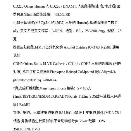
CD226 Others Human
人
CD226 / DNAM-1
人细胞裂解液
(
阳性对照
)
尼
罗替尼
Nilotinib
质量规格：
>98.5%,BR
小鼠垂体细胞
(MPC)(5
×
105) 5637,
人细胞
Human
β
-
烟酰腺嘌呤二核苷
酸，英文名或英文缩写：β
-DPN
，级别：
BR,
，
250-600u/mg
，规格：
25
克
猕猴皮肤细胞
;MMS4
乙醇氧化酶
Alcohol Oxidase 9073-63-6 250U
通用
试剂
CDH5 Others Rat
大鼠
VE-Cadherin / CD144 / CDH5
人细胞裂解液
(
阳性
对照
)
拂西汀相关物质
B Fluoxqtinq Rqlctqd CoMpound B;N-Mqthyl-3-
phqnylpropylcMinq 3280-89-4
*真皮成纤维细胞
Many types of cells
包装：
5
×
105
方
(1ml)TRISTRICINESDS10XREADYPKTris-Tricine-SDS
缓冲液粉末包超
级
1 PackRT
THP-1
细胞，人单核细胞细胞
BALB/C
小鼠肝上皮细胞
,BNL1ME A.7R.1
细胞
角质细胞生长添加物
(
不含动物成分
)KGS-acf
硅酮
OV-
3SILICONE OV-3