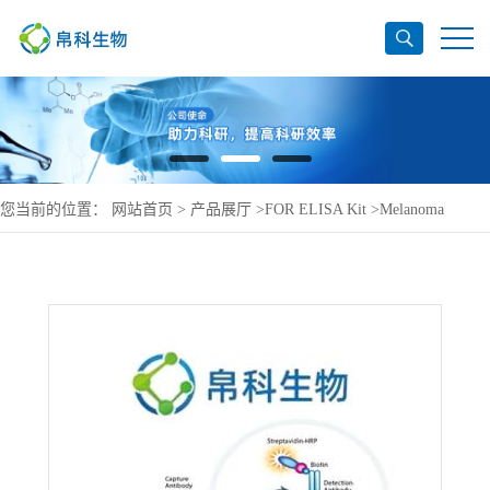
您当前的位置：
网站首页
>
产品展厅
>
FOR ELISA Kit
>
Melanoma
antigen preferentially expressed in tumors ELISA Ki