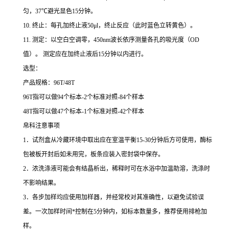
匀，
37
℃
避光显色
15
分钟。
10.
终止：每孔加终止液
50μl
，终止反应（此时蓝色立转黄色）。
11.
测定：以空白空调零，
450nm
波长依序测量各孔的吸光度（
OD
值）。
测定应在加终止液后
15
分钟以内进行。
选型：
产品规格：
96T/48T
96T
指可以做
94
个标本
-2
个标准对照
-84
个样本
48T
指可以做
47
个标本
-1
个标准对照
-42
个样本
帛科注意事项
1
．试剂盒从冷藏环境中取出应在室温平衡
15-30
分钟后方可使用，酶标
包被板开封后如未用完，板条应装入密封袋中保存。
2
．浓洗涤液可能会有结晶析出，稀释时可在水浴中加温助溶，洗涤时
不影响结果。
3
．各步加样均应使用加样器，并经常校对其准确性，以避免试验误
差。一次加样时间
*
控制在
5
分钟内，如标本数量多，推荐使用排枪加
样。