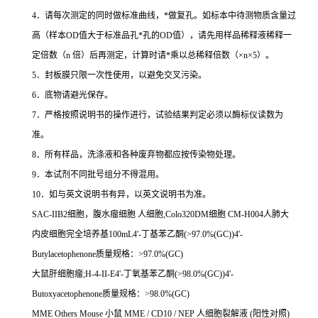
4
．请每次测定的同时做标准曲线，
*
做复孔。如标本中待测物质含量过
高（样本
OD
值大于标准品孔
*
孔的
OD
值），请先用样品稀释液稀释一
定倍数（
n
倍）后再测定，计算时请
*
乘以总稀释倍数（
×n×5
）。
5
．封板膜只限一次性使用，以避免交叉污染。
6
．底物请避光保存。
7
．严格按照说明书的操作进行，试验结果判定必须以酶标仪读数为
准。
8
．所有样品，洗涤液和各种废弃物都应按传染物处理。
9
．本试剂不同批号组分不得混用。
10
．如与英文说明书有异，以英文说明书为准。
SAC-IIB2
细胞，腹水瘤细胞
人细胞
,Colo320DM
细胞
CM-H004
人肺大
内皮细胞完全培养基
100mL4'-
丁基苯乙酮
(>97.0%(GC))4'-
Butylacetophenone
质量规格：
>97.0%(GC)
大鼠肝细胞瘤
;H-4-II-E4'-
丁氧基苯乙酮
(>98.0%(GC))4'-
Butoxyacetophenone
质量规格：
>98.0%(GC)
MME Others Mouse
小鼠
MME / CD10 / NEP
人细胞裂解液
(
阳性对照
)