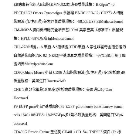
EB
病毒转化的人
B
细胞
;KMY0922
司班
40
质量规格：
BRSpan* 40
PDCD1LG2 Others Cynomolgus
食蟹猴
B7-DC / PD-L2 / CD273
人细胞
裂解液
(
阳性对照
)
美索巴莫质量规格：
>98.5%,USP 32Methocarbamol
CM-H082
人脐内皮细胞完全培养基
100mL
美索巴莫（标准品）质量规
格：
HPLC>98%,
标准品
Methocarbamol
CRL-2780
细胞，人细胞
人*瘤细胞
,3T3D
细胞
人恶性非霍奇金瘤患者的
自然杀伤细胞
;NK-92 [NK92]
甲基泼尼龙质量规格：
>97%,BR,
可用于细
胞培养
Methylprednisolone
CD96 Others Mouse
小鼠
CD96
人细胞裂解液
(
阳性对照
)
多
1
紫杉醇
-d9
质量规格：美国进口
Docetaxel-d9
CNE-1
高分化细胞
10-
氧多
1
紫杉醇质量规格：美国进口
10-Oxo
Docetaxel
P9-EGFP-puro
小鼠*基质细胞
P9-EGFP-puro mouse bone marrow somal
cells 1640+10%FBS+1%P/S7-Epi-
多
1
紫杉醇质量规格：美国进口
7-Epi-
docetaxel
CD40LG Protein Canine
重组狗
CD40L / CD154 / TNFSF5
蛋白
(Fc
标