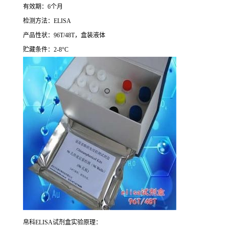
有效期：
6
个月
检测方法：
ELISA
产品性状：
96T/48T
，盒装液体
贮藏条件：
2-8°C
帛科
ELISA
试剂盒实验原理：