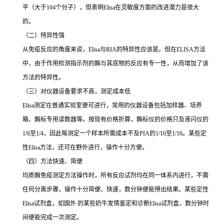
平（大于
104
个分子），但表明
Elisa
在灵敏度方面的改进潜力是很大
的。
（二）特异性强
从免疫反应的角度来说，
Elisa
与
RIA
的特异性应该是。但在
ELISA
方法
中，由于作用检测指示剂的酶与其底物的反应有专一性，从而增加了该
方法的特异性。
（三）对仪器设备要求不高，测定成本低
Elisa
测定在普通实验室便可进行，常用的仪器设备包括加样器、培养
箱、酶标专用读数器等。按现有价格折算，酶标仪的价格只及液闪仪的
1/6
至
1/4
，因此每测定一个样本所需成本不及
PIA
的
1/10
至
1/16
。某些定
性
Elisa
方法，还可在野外进行，操作十分方便。
（四）方法快速、简便
均质酶免疫测定方法操作时，所有反应试剂均在同一体系内进行，不需
任何分离步骤，操作十分简便、快速，数分钟便能得出结果。某些定性
Elisa
试剂盒，如国外 的某些奶牛发情鉴定和诊断
Elisa
试剂盒，数分钟时
间便能完成一次测定。