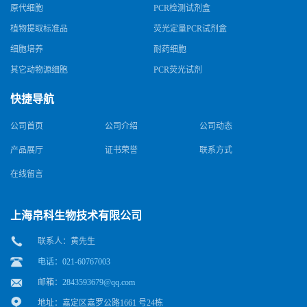
原代细胞
PCR检测试剂盒
植物提取标准品
荧光定量PCR试剂盒
细胞培养
耐药细胞
其它动物源细胞
PCR荧光试剂
快捷导航
公司首页
公司介绍
公司动态
产品展厅
证书荣誉
联系方式
在线留言
上海帛科生物技术有限公司
联系人：黄先生
电话：021-60767003
邮箱：
2843593679@qq.com
地址：嘉定区嘉罗公路1661 号24栋