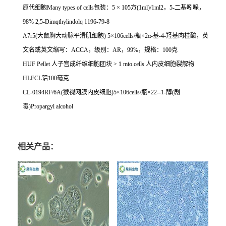
原代细胞
Many types of cells
包装：
5
×
105
方
(1ml)/1ml2
，
5-
二基吲哚，
98% 2,5-Dimqthylindolq 1196-79-8
A7r5(
大鼠胸大动脉平滑肌细胞
) 5
×
106cells/
瓶×
2
α
-
基
-4-
羟基肉桂酸，英
文名或英文缩写：
ACCA
，级别：
AR
，
99%
，规格：
100
克
HUF Pellet
人子宫成纤维细胞团块
> 1 mio.cells
人内皮细胞裂解物
HLECL
铝
100
毫克
CL-0194RF/6A(
猴视网膜内皮细胞
)5
×
106cells/
瓶×
22--1-
醇
(
剧
毒
)Propargyl alcohol
相关产品：