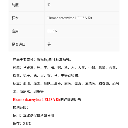
%
纯度
Histone deacetylase 1 ELISA Kit
样本
ELISA
应用
是否进口
是
产品主要成分：酶标板
,
试剂
,
标准品等。
种属：马铃薯、鹿、羊、鸡、鸭、鱼、人、大鼠、小鼠、豚鼠、仓鼠、
裸鼠、兔子、猪、犬、猴、马、牛等动植物。
标本：血清、血浆、细胞上清液、尿液、体液、灌洗液、脑脊髓、心房
水、胸房水、组织等
Histone deacetylase 1 ELISA Kit
的详细说明书
检测范围：
使用：本试剂仅供科研使用
保存：
2-8
℃