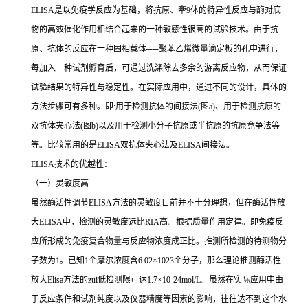
ELISA
是以免疫学反应为基础，将抗原、牽
9
体的特异性反应与酶对底
物的高效催化作用相结合起来的一种敏感性很高的试验技术。由于抗
原、抗体的反应在一种固相载体
──
聚苯乙烯微量滴定板的孔中进行，
每加入一种试剂孵育后，可通过洗涤除去多余的游离反应物，从而保证
试验结果的特异性与稳定性。在实际应用中，通过不同的设计，具体的
方法步骤可有多种。即
:
用于检测抗体的间接法
(
图
a)
、用于检测抗原的
双抗体夹心法
(
图
b)
以及用于检测小分子抗原或半抗原的抗原竞争法等
等。比较常用的是
ELISA
双抗体夹心法及
ELISA
间接法。
ELISA
技术的优越性：
（一）灵敏度高
虽然酶活性调节
ELISA
方法的灵敏度目前并不十分理想，但在酶活性放
大
ELISA
中，检测的灵敏度远比
RIA
高。根据质量作用定律。即免疫反
应所形成的免疫复合物量与反应物浓度成正比。推测所检测的待测物分
子数为
1
。已知
1
个摩尔浓度含
6.02×1023
个分子，那么理论推测酶活性
放大
Elisa
方法的
zui
低检测限可达
1.7×10-24mol/L
。虽然在实际应用中由
于反应条件和试剂纯度以及仪器精度等因素的影响，往往达不到这个水