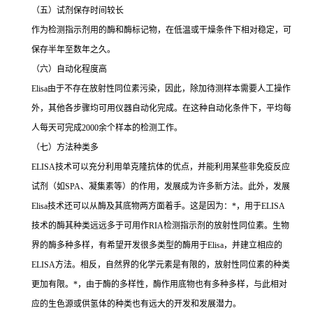
（五）试剂保存时间较长
作为检测指示剂用的酶和酶标记物，在低温或干燥条件下相对稳定，可
保存半年至数年之久。
（六）自动化程度高
Elisa
由于不存在放射性同位素污染，因此，除加待测样本需要人工操作
外，其他各步骤均可用仪器自动化完成。在这种自动化条件下，平均每
人每天可完成
2000
余个样本的检测工作。
（七）方法种类多
ELISA
技术可以充分利用单克隆抗体的优点，并能利用某些非免疫反应
试剂（如
SPA
、凝集素等）的作用，发展成为许多新方法。此外，发展
Elisa
技术还可以从酶及其底物两方面着手。这是因为：
*
，用于
ELISA
技术的酶其种类远远多于可用作
RIA
检测指示剂的放射性同位素。生物
界的酶多种多样，有希望开发很多类型的酶用于
Elisa
，并建立相应的
ELISA
方法。相反，自然界的化学元素是有限的，放射性同位素的种类
更加有限。
*
，由于酶的多样性，酶作用底物也有多种多样，与此相对
应的生色源或供氢体的种类也有远大的开发和发展潜力。