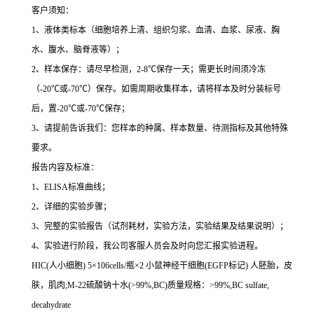
客户须知：
1
、液体类标本（细胞培养上清、组织匀浆、血清、血浆、尿液、胸
水、腹水、脑脊液等）；
2
、样本保存：请尽早检测，
2-8
℃
保存一天；需更长时间须冷冻
（
-20
℃
或
-70
℃
）保存。如需周期收集样本，请将样本及时分装标号
后，置
-20
℃
或
-70
℃
保存；
3
、请提前告诉我们：您样本的种属、样本数量、待测指标及其他特殊
要求。
报告内容及标准：
1
、
ELISA
标准曲线；
2
、详细的实验步骤；
3
、完整的实验报告（试剂耗材，实验方法，实验结果及结果说明）；
4
、实验进行阶段，我公司客服人员会及时向您汇报实验进程。
HIC(
人小细胞
) 5
×
106cells/
瓶×
2
小鼠神经干细胞
(EGFP
标记
)
人胚胎，皮
肤，肌肉
;M-22
硫酸钠十水
(>99%,BC)
质量规格：
>99%,BC sulfate,
decahydrate