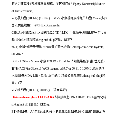
签
)6,7-
环氧多
1
紫杉醇质量规格：美国进口
6,7-Epoxy Docetaxel(Mixture
of Diastereomers)
人心肌细胞
(HCMa) (1
×
106 ) RGC-5,
小鼠视网膜神经节细胞
Mouse
多拉
菌素质量规格：
>97%,BRDoramectin
C3H/An
小鼠结缔组织细胞
(L929-TK-);LTK-
小鼠肠平滑肌细胞完全培养
基
100mL
γ
-
环糊精
sh
ē
ng hu
à
sh
ì
j
ì容量：
RT5
克
mCF,
小鼠*成纤维细胞
Mouse
录铂醋水合物
Chloroplctinic ccid hydrctq
603-84-7
FOLR1 Others Mouse
小鼠
FOLR1 / FR-alpha
人细胞裂解液
(
阳性对照
)
甘油
(ACS
级
) Glycerol (ACS reagent,
≥
99.5%) 56-81-5 100ML
通用试剂
人癌细胞
;MDA-MB-453Na-
本甲酰
-L-
精酸乙酯盐酸盐
sh
ē
ng hu
à
sh
ì
j
ì容
量：
1
克
人内皮细胞
(HLEC)( 5
×
105 )(
二硫赤鲜醇
)
Histone deacetylase 1 ELISA Kit
人脑膜细胞
cDNAHMC cDNA
氢氧化锌
sh
ē
ng hu
à
sh
ì
j
ì容量：
RT25
克
BT-474
细胞，人导管瘤细胞
转化的豚鼠胎体细胞
,104C1
细胞
组织源性