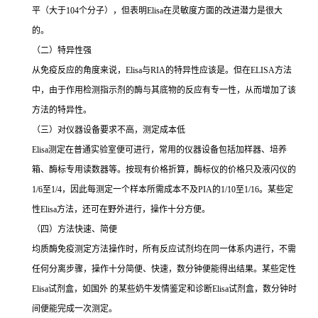
平（大于
104
个分子），但表明
Elisa
在灵敏度方面的改进潜力是很大
的。
（二）特异性强
从免疫反应的角度来说，
Elisa
与
RIA
的特异性应该是。但在
ELISA
方法
中，由于作用检测指示剂的酶与其底物的反应有专一性，从而增加了该
方法的特异性。
（三）对仪器设备要求不高，测定成本低
Elisa
测定在普通实验室便可进行，常用的仪器设备包括加样器、培养
箱、酶标专用读数器等。按现有价格折算，酶标仪的价格只及液闪仪的
1/6
至
1/4
，因此每测定一个样本所需成本不及
PIA
的
1/10
至
1/16
。某些定
性
Elisa
方法，还可在野外进行，操作十分方便。
（四）方法快速、简便
均质酶免疫测定方法操作时，所有反应试剂均在同一体系内进行，不需
任何分离步骤，操作十分简便、快速，数分钟便能得出结果。某些定性
Elisa
试剂盒，如国外 的某些奶牛发情鉴定和诊断
Elisa
试剂盒，数分钟时
间便能完成一次测定。