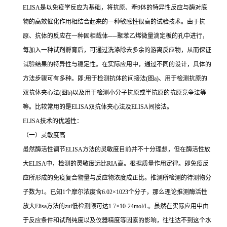
ELISA
是以免疫学反应为基础，将抗原、牽
9
体的特异性反应与酶对底
物的高效催化作用相结合起来的一种敏感性很高的试验技术。由于抗
原、抗体的反应在一种固相载体
──
聚苯乙烯微量滴定板的孔中进行，
每加入一种试剂孵育后，可通过洗涤除去多余的游离反应物，从而保证
试验结果的特异性与稳定性。在实际应用中，通过不同的设计，具体的
方法步骤可有多种。即
:
用于检测抗体的间接法
(
图
a)
、用于检测抗原的
双抗体夹心法
(
图
b)
以及用于检测小分子抗原或半抗原的抗原竞争法等
等。比较常用的是
ELISA
双抗体夹心法及
ELISA
间接法。
ELISA
技术的优越性：
（一）灵敏度高
虽然酶活性调节
ELISA
方法的灵敏度目前并不十分理想，但在酶活性放
大
ELISA
中，检测的灵敏度远比
RIA
高。根据质量作用定律。即免疫反
应所形成的免疫复合物量与反应物浓度成正比。推测所检测的待测物分
子数为
1
。已知
1
个摩尔浓度含
6.02×1023
个分子，那么理论推测酶活性
放大
Elisa
方法的
zui
低检测限可达
1.7×10-24mol/L
。虽然在实际应用中由
于反应条件和试剂纯度以及仪器精度等因素的影响，往往达不到这个水