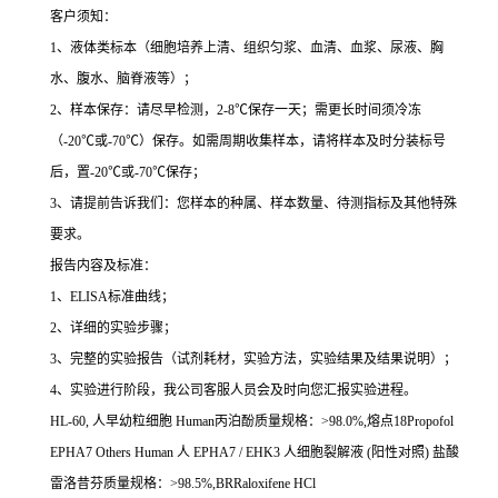
客户须知：
1
、液体类标本（细胞培养上清、组织匀浆、血清、血浆、尿液、胸
水、腹水、脑脊液等）；
2
、样本保存：请尽早检测，
2-8
℃
保存一天；需更长时间须冷冻
（
-20
℃
或
-70
℃
）保存。如需周期收集样本，请将样本及时分装标号
后，置
-20
℃
或
-70
℃
保存；
3
、请提前告诉我们：您样本的种属、样本数量、待测指标及其他特殊
要求。
报告内容及标准：
1
、
ELISA
标准曲线；
2
、详细的实验步骤；
3
、完整的实验报告（试剂耗材，实验方法，实验结果及结果说明）；
4
、实验进行阶段，我公司客服人员会及时向您汇报实验进程。
HL-60,
人早幼粒细胞
Human
丙泊酚质量规格：
>98.0%,
熔点
18Propofol
EPHA7 Others Human
人
EPHA7 / EHK3
人细胞裂解液
(
阳性对照
)
盐酸
雷洛昔芬质量规格：
>98.5%,BRRaloxifene HCl