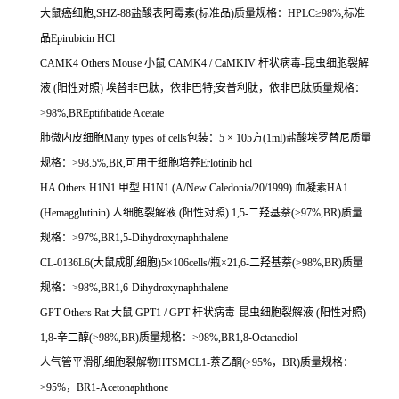
大鼠癌细胞
;SHZ-88
盐酸表阿霉素
(
标准品
)
质量规格：
HPLC
≥
98%,
标准
品
Epirubicin HCl
CAMK4 Others Mouse
小鼠
CAMK4 / CaMKIV
杆状病毒
-
昆虫细胞裂解
液
(
阳性对照
)
埃替非巴肽，依非巴特
;
安普利肽，依非巴肽质量规格：
>98%,BREptifibatide Acetate
肺微内皮细胞
Many types of cells
包装：
5
×
105
方
(1ml)
盐酸埃罗替尼质量
规格：
>98.5%,BR,
可用于细胞培养
Erlotinib hcl
HA Others H1N1
甲型
H1N1 (A/New Caledonia/20/1999)
血凝素
HA1
(Hemagglutinin)
人细胞裂解液
(
阳性对照
) 1,5-
二羟基萘
(>97%,BR)
质量
规格：
>97%,BR1,5-Dihydroxynaphthalene
CL-0136L6(
大鼠成肌细胞
)5
×
106cells/
瓶×
21,6-
二羟基萘
(>98%,BR)
质量
规格：
>98%,BR1,6-Dihydroxynaphthalene
GPT Others Rat
大鼠
GPT1 / GPT
杆状病毒
-
昆虫细胞裂解液
(
阳性对照
)
1,8-
辛二醇
(>98%,BR)
质量规格：
>98%,BR1,8-Octanediol
人气管平滑肌细胞裂解物
HTSMCL1-
萘乙酮
(>95%
，
BR)
质量规格：
>95%
，
BR1-Acetonaphthone