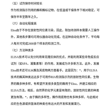
（五）试剂保存时间较长
作为检测指示剂用的酶和酶标记物，在低温或干燥条件下相对稳定，可
保存半年至数年之久。
（六）自动化程度高
Elisa
由于不存在放射性同位素污染，因此，除加待测样本需要人工操作
外，其他各步骤均可用仪器自动化完成。在这种自动化条件下，平均每
人每天可完成
2000
余个样本的检测工作。
（七）方法种类多
ELISA
技术可以充分利用单克隆抗体的优点，并能利用某些非免疫反应
试剂（如
SPA
、凝集素等）的作用，发展成为许多新方法。此外，发展
Elisa
技术还可以从酶及其底物两方面着手。这是因为：
*
，用于
ELISA
技术的酶其种类远远多于可用作
RIA
检测指示剂的放射性同位素。生物
界的酶多种多样，有希望开发很多类型的酶用于
Elisa
，并建立相应的
ELISA
方法。相反，自然界的化学元素是有限的，放射性同位素的种类
更加有限。
*
，由于酶的多样性，酶作用底物也有多种多样，与此相对
应的生色源或供氢体的种类也有远大的开发和发展潜力。