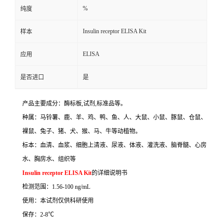
%
纯度
Insulin receptor ELISA Kit
样本
ELISA
应用
是否进口
是
产品主要成分：酶标板
,
试剂
,
标准品等。
种属：马铃薯、鹿、羊、鸡、鸭、鱼、人、大鼠、小鼠、豚鼠、仓鼠、
裸鼠、兔子、猪、犬、猴、马、牛等动植物。
标本：血清、血浆、细胞上清液、尿液、体液、灌洗液、脑脊髓、心房
水、胸房水、组织等
Insulin receptor ELISA Kit
的详细说明书
检测范围：
1.56-100 ng/mL
使用：本试剂仅供科研使用
保存：
2-8
℃