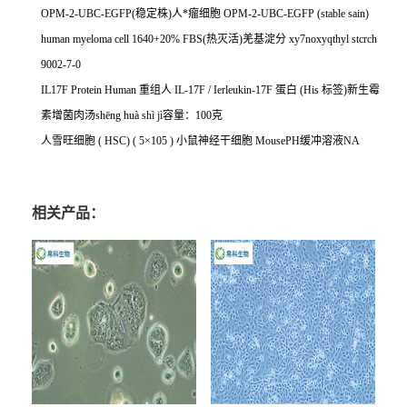
OPM-2-UBC-EGFP(
稳定株
)
人*瘤细胞
OPM-2-UBC-EGFP (stable sain)
human myeloma cell 1640+20% FBS(
热灭活
)
羌基淀分
xy7noxyqthyl stcrch
9002-7-0
IL17F Protein Human
重组人
IL-17F / Ierleukin-17F
蛋白
(His
标签
)
新生霉
素增菌肉汤
sh
ē
ng hu
à
sh
ì
j
ì容量：
100
克
人雪旺细胞
( HSC) ( 5
×
105 )
小鼠神经干细胞
MousePH
缓冲溶液
NA
相关产品：