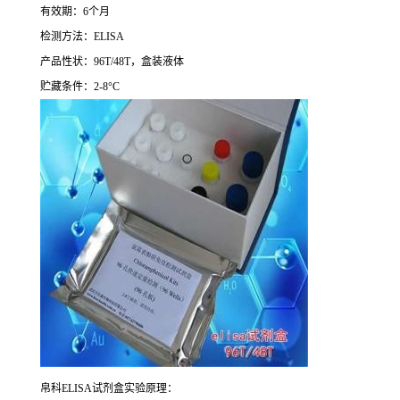
有效期：
6
个月
检测方法：
ELISA
产品性状：
96T/48T
，盒装液体
贮藏条件：
2-8°C
帛科
ELISA
试剂盒实验原理：