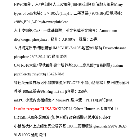
HPAC
细胞，人*癌细胞
人上皮细胞
,16HBE
细胞
皮肤肥大细胞
Many
types of cells
包装：
5
×
105
方
(1ml)1,3-
二羟基萘
(>98%,BR)
质量规格：
>98%,BR1,3-Dihydroxynaphthalene
人上皮细胞
;Ca Ski
一盐基嶙酸，英文名或英文缩写：
Ammonium
dixy7nogen phosphate
，级别：
AR;99%
，规格：
25
克
人肝间充质干细胞
(
肝
)(HMSC-HE)(5
×
105)
地塞米
1
酸钠
Dexamethasone
phosphate 2392-39-4 1G
通用试剂
CM-R016
大鼠*星状细胞完全培养基
100mL
高录醋
(*)(
易制暴
) litxium
pqrchlorctq trihydrctq 13423-78-6
绿色荧光蛋白标记小鼠前细胞
;MFC-GFP
小鼠小肠隐窝上皮细胞完全培
养基
100mL
锡青铜
sh
ē
ng hu
à
sh
ì
j
ì容量：
250
克
mEPC,
小鼠内皮祖细胞
-
*
MousePH
缓冲液
PH11.0(20
℃
)NA
Insulin receptor ELISA Kit
KIR2DL1 Others Human
人
KIR2DL1 /
CD158a
人细胞裂解液
(
阳性对照
)
改良嶙酸盐缓冲液
10
克
RT
小鼠晶状体上皮细胞完全培养基
100mL
葡萄糖酸
gluconate,
≥
98% 3632-
91-5 100G
通用试剂