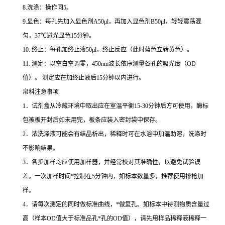
8.
洗涤：操作同
5
。
9.
显色：每孔先加入显色剂
A50μl
，再加入显色剂
B50μl
，轻轻震荡混
匀，
37
℃
避光显色
15
分钟。
10.
终止：每孔加终止液
50μl
，终止反应（此时蓝色立转黄色）。
11.
测定：以空白空调零，
450nm
波长依序测量各孔的吸光度（
OD
值）。
测定应在加终止液后
15
分钟以内进行。
帛科注意事项
1
．试剂盒从冷藏环境中取出应在室温平衡
15-30
分钟后方可使用，酶标
包被板开封后如未用完，板条应装入密封袋中保存。
2
．浓洗涤液可能会有结晶析出，稀释时可在水浴中加温助溶，洗涤时
不影响结果。
3
．各步加样均应使用加样器，并经常校对其准确性，以避免试验误
差。一次加样时间
*
控制在
5
分钟内，如标本数量多，推荐使用排枪加
样。
4
．请每次测定的同时做标准曲线，
*
做复孔。如标本中待测物质含量过
高（样本
OD
值大于标准品孔
*
孔的
OD
值），请先用样品稀释液稀释一