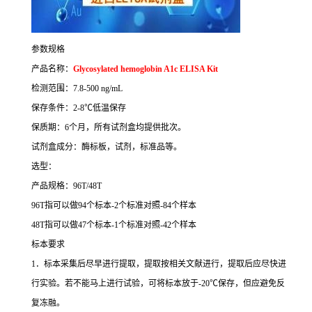
参数规格
产品名称：
Glycosylated hemoglobin A1c ELISA Kit
检测范围：
7.8-500 ng/mL
保存条件：
2-8
℃
低温保存
保质期：
6
个月，所有试剂盒均提供批次。
试剂盒成分：酶标板，试剂，标准品等。
选型：
产品规格：
96T/48T
96T
指可以做
94
个标本
-2
个标准对照
-84
个样本
48T
指可以做
47
个标本
-1
个标准对照
-42
个样本
标本要求
1
．标本采集后尽早进行提取，提取按相关文献进行，提取后应尽快进
行实验。若不能马上进行试验，可将标本放于
-20
℃
保存，但应避免反
复冻融。