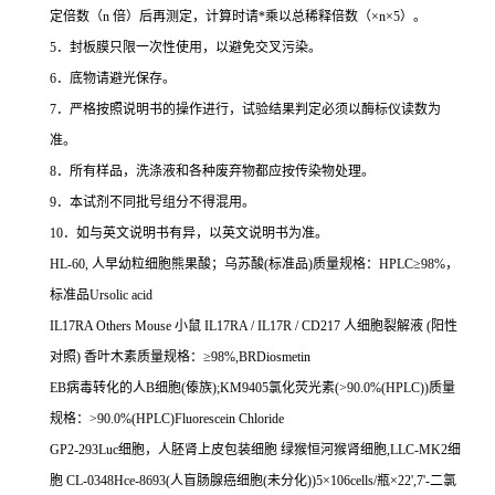
定倍数（
n
倍）后再测定，计算时请
*
乘以总稀释倍数（
×n×5
）。
5
．封板膜只限一次性使用，以避免交叉污染。
6
．底物请避光保存。
7
．严格按照说明书的操作进行，试验结果判定必须以酶标仪读数为
准。
8
．所有样品，洗涤液和各种废弃物都应按传染物处理。
9
．本试剂不同批号组分不得混用。
10
．如与英文说明书有异，以英文说明书为准。
HL-60,
人早幼粒细胞熊果酸；乌苏酸
(
标准品
)
质量规格：
HPLC
≥
98%
，
标准品
Ursolic acid
IL17RA Others Mouse
小鼠
IL17RA / IL17R / CD217
人细胞裂解液
(
阳性
对照
)
香叶木素质量规格：≥
98%,BRDiosmetin
EB
病毒转化的人
B
细胞
(
傣族
);KM9405
氯化荧光素
(>90.0%(HPLC))
质量
规格：
>90.0%(HPLC)Fluorescein Chloride
GP2-293Luc
细胞，人胚肾上皮包装细胞
绿猴恒河猴肾细胞
,LLC-MK2
细
胞
CL-0348Hce-8693(
人盲肠腺癌细胞
(
未分化
))5
×
106cells/
瓶×
22',7'-
二氯