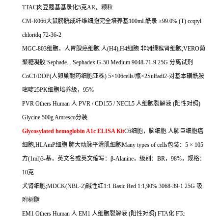
TTAC
肉豆蔻基基录化
5
克
AR
，颗粒
CM-R066
大鼠膀胱成纤维细胞完全培养基
100mL
酰录
≥
99.0% (T) ccqtyl
chloridq 72-36-2
MGC-803
细胞，人胃腺癌细胞
人
(H4),H4
细胞
非洲绿猴肾细胞
;VERO
葡
聚糖凝胶
Sephade... Sephadex G-50 Medium 9048-71-9 25G
分离试剂
CoC1/DDP(
人卵巢耐药细胞亚株
) 5
×
106cells/
瓶×
2Sulfadi2-
对基本磺酰胺
嘧啶
25PK
细胞培养级，
95%
PVR Others Human
人
PVR / CD155 / NECL5
人细胞裂解液
(
阳性对照
)
Glycine 500g Amresco
分装
Glycosylated hemoglobin A1c ELISA Kit
C6
细胞，脑细胞
人肺巨细胞癌
细胞
,HLAmP
细胞
肺大动脉平滑肌细胞
Many types of cells
包装：
5
×
105
方
(1ml)3-
基，英文名或英文缩写：β
-Alanine
，级别：
BR
，
98%
，规格：
10
克
犬肾细胞
;MDCK(NBL-2)
碱性红
1:1 Basic Red 1:1,90% 3068-39-1 25G
吸
附树脂
EM1 Others Human
人
EM1
人细胞裂解液
(
阳性对照
) FTA
化
FTc