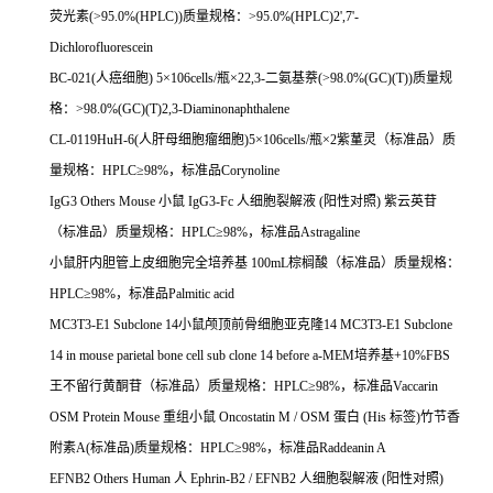
荧光素
(>95.0%(HPLC))
质量规格：
>95.0%(HPLC)2',7'-
Dichlorofluorescein
BC-021(
人癌细胞
) 5
×
106cells/
瓶×
22,3-
二氨基萘
(>98.0%(GC)(T))
质量规
格：
>98.0%(GC)(T)2,3-Diaminonaphthalene
CL-0119HuH-6(
人肝母细胞瘤细胞
)5
×
106cells/
瓶×
2
紫蓳灵（标准品）质
量规格：
HPLC
≥
98%
，标准品
Corynoline
IgG3 Others Mouse
小鼠
IgG3-Fc
人细胞裂解液
(
阳性对照
)
紫云英苷
（标准品）质量规格：
HPLC
≥
98%
，标准品
Astragaline
小鼠肝内胆管上皮细胞完全培养基
100mL
棕榈酸（标准品）质量规格：
HPLC
≥
98%
，标准品
Palmitic acid
MC3T3-E1 Subclone 14
小鼠颅顶前骨细胞亚克隆
14 MC3T3-E1 Subclone
14 in mouse parietal bone cell sub clone 14 before a-MEM
培养基
+10%FBS
王不留行黄酮苷（标准品）质量规格：
HPLC
≥
98%
，标准品
Vaccarin
OSM Protein Mouse
重组小鼠
Oncostatin M / OSM
蛋白
(His
标签
)
竹节香
附素
A(
标准品
)
质量规格：
HPLC
≥
98%
，标准品
Raddeanin A
EFNB2 Others Human
人
Ephrin-B2 / EFNB2
人细胞裂解液
(
阳性对照
)