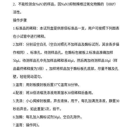
2
．不能检测含
NaN3
的样品，因
NaN3
抑制辣根过氧化物酶的（
HRP
）
活性。
操作步骤
1.
标准品的稀释：本试剂盒提供原倍标准品一支，用户可按照下列图表
在小试管中进行稀释。
2.
加样：分别设空白孔（空白对照孔不加样品及酶标试剂，其余各步操
作相同）、标准孔、待测样品孔。在酶标包被板上标准品准确加样
50μl
，待测样品孔中先加样品稀释液
40μl
，然后再加待测样品
10μl
（样
品最终稀释度为
5
倍）。加样将样品加于酶标板孔底部，尽量不触及孔
壁，轻轻晃动混匀。
3.
温育：用封板膜封板后置
37
℃
温育
30
分钟。
4.
配液：将
30
倍浓缩洗涤液用蒸馏水
30
倍稀释后备用。
5.
洗涤：小心揭掉封板膜，弃去液体，甩干，每孔加满洗涤液，静置
30
秒后弃去，如此重复
5
次，拍干。
6.
加酶：每孔加入酶标试剂
50μl
，空白孔除外。
7.
温育：操作同
3
。