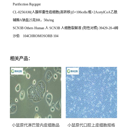
Purificction Rqcgqnt
CL-0256AM(
人腺样囊性癌细胞
(
高转移
))5
×
106cells/
瓶×
2AcetylCoA
乙酰
辅酶
A
钠盐
25
克
BR
，
50u/mg
SCN3B Others Human
人
SCN3B
人细胞裂解液
(
阳性对照
) 39429-20-4
姆
沙伯
104CHROMOSORB 104
相关产品：
小鼠原代淋巴管内皮细胞品
小鼠原代口腔上皮细胞规格